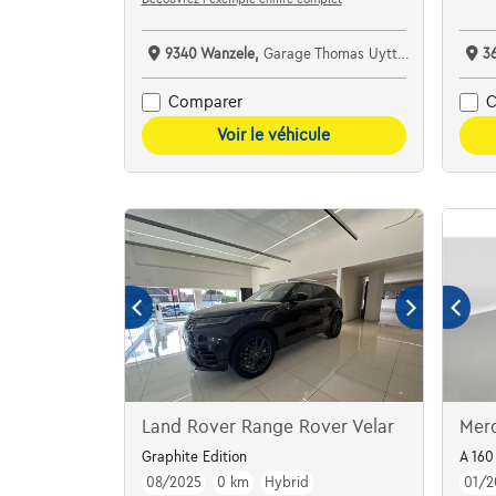
9340 Wanzele,
Garage Thomas Uyttendaele
3
Comparer
C
Voir le véhicule
Land Rover Range Rover Velar
Mer
Graphite Edition
A 160
08/2025
0 km
Hybrid
01/2