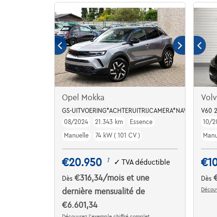
Opel Mokka
Vol
GS-UITVOERING*ACHTERUITRIJCAMERA*NAVIGATIE*
V60 2
08/2024
21.343 km
Essence
10/2
Manuelle
74 kW ( 101 CV )
Manu
€20.950
€1
1
✓
TVA déductible
€316,34
/mois
et une
Dès
Dès
Découv
dernière mensualité de
€6.601,34
Découvrez l’exemple chiffré complet