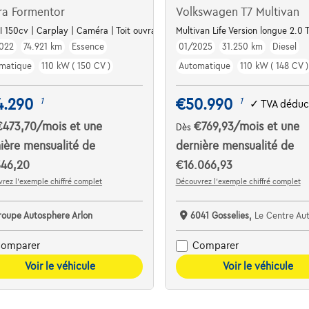
ra Formentor
Volkswagen T7 Multivan
alf stof, Park Assist
SI 150cv | Carplay | Caméra | Toit ouvrant | GPS
Multivan Life Version longue 2.0
022
74.921 km
Essence
01/2025
31.250 km
Diesel
matique
110 kW ( 150 CV )
Automatique
110 kW ( 148 CV )
4.290
€50.990
1
1
✓
TVA déduc
€473,70
/mois
et une
€769,93
/mois
et une
Dès
ière mensualité de
dernière mensualité de
546,20
€16.066,93
rez l’exemple chiffré complet
Découvrez l’exemple chiffré complet
roupe Autosphere Arlon
6041 Gosselies,
Le Centre Automob
omparer
Comparer
Voir le véhicule
Voir le véhicule