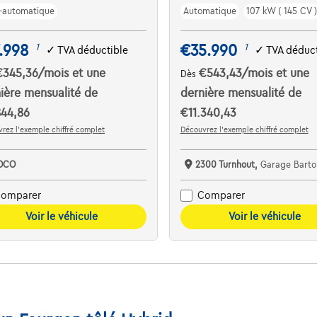
-automatique
Automatique
107 kW ( 145 CV )
.998
€35.990
1
1
✓
TVA déductible
✓
TVA déduct
€345,36
/mois
et une
€543,43
/mois
et une
Dès
ière mensualité de
dernière mensualité de
844,86
€11.340,43
rez l’exemple chiffré complet
Découvrez l’exemple chiffré complet
OCO
2300 Turnhout,
Garage Barto
omparer
Comparer
Voir le véhicule
Voir le véhicule