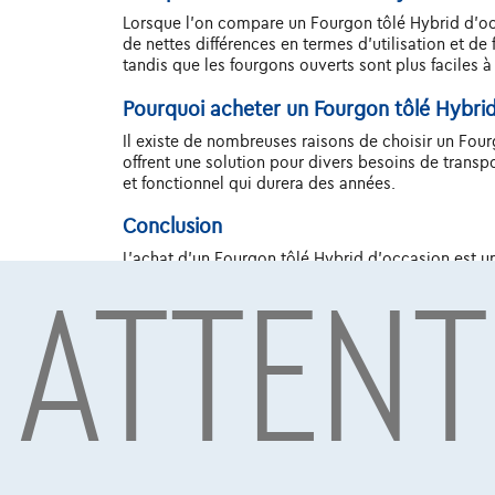
Lorsque l'on compare un Fourgon tôlé Hybrid d'occa
de nettes différences en termes d'utilisation et de
tandis que les fourgons ouverts sont plus faciles à
Pourquoi acheter un Fourgon tôlé Hybrid
Il existe de nombreuses raisons de choisir un Fourg
offrent une solution pour divers besoins de transp
et fonctionnel qui durera des années.
Conclusion
ATTENT
L'achat d'un Fourgon tôlé Hybrid d'occasion est un
de la sécurité et des dernières tendances, vous po
adéquates, un Fourgon tôlé Hybrid d'occasion peut 
Sous réserve d’acceptation de votre demande de crédit 
Mobility S.A., agent in bijkomstige hoedanigheid, Boule