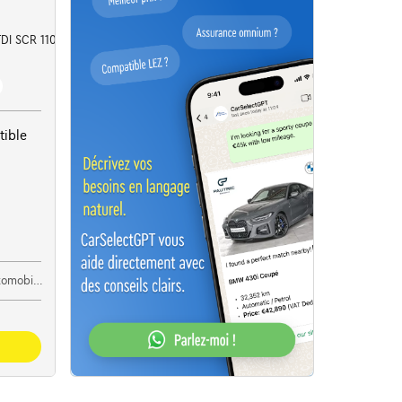
 TDI SCR 110 kW / 150 ch DSG7
tible
ile Audi