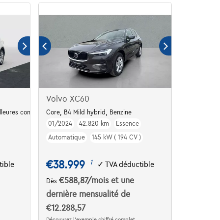
Volvo XC60
eures conditions !
Core, B4 Mild hybrid, Benzine
01/2024
42.820 km
Essence
Automatique
145 kW ( 194 CV )
€38.999
1
ible
✓
TVA déductible
€588,87
/mois
et une
Dès
dernière mensualité de
€12.288,57
Découvrez l’exemple chiffré complet