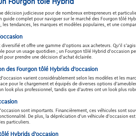
'un Fourgon tôlé Hybrid
ne décision judicieuse pour de nombreux entrepreneurs et particuli
un guide complet pour naviguer sur le marché des Fourgon tôlé Hybri
ité, les tendances, les marques et modèles populaires, et une compa
'occasion
iversifié et offre une gamme d'options aux acheteurs. Qu'il s'agiss
able pour un usage quotidien ; un Fourgon tôlé Hybrid d'occasion
iel pour prendre une décision d'achat éclairée.
ion des Fourgon tôlé Hybrids d'occasion
d d'occasion varient considérablement selon les modèles et les m
espace pour le chargement et équipés de diverses options d’ameubl
un look plus professionnel, tandis que d'autres ont un look plus rob
ccasion
d'occasion sont importants. Financièrement, ces véhicules sont so
fonctionnalité. De plus, la dépréciation d'un véhicule d'occasion est
es particuliers.
 tôlé Hybrids d'occasion