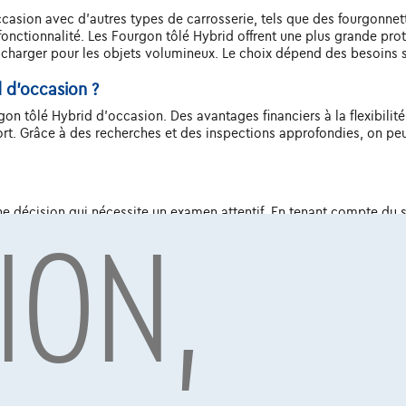
sion avec d'autres types de carrosserie, tels que des fourgonnettes
 fonctionnalité. Les Fourgon tôlé Hybrid offrent une plus grande pr
 charger pour les objets volumineux. Le choix dépend des besoins sp
 d'occasion ?
on tôlé Hybrid d'occasion. Des avantages financiers à la flexibilité 
ort. Grâce à des recherches et des inspections approfondies, on pe
ION,
e décision qui nécessite un examen attentif. En tenant compte du st
uvez faire un choix éclairé qui correspond à vos besoins et à votr
être un atout précieux tant pour les entreprises que pour les partic
par Alpha Credit s.a., prêteur, Montagne du Parc 8/3, 1000 Bruxelles, TVA 
vard Albert II 4, B12, 1000 Brussel, BTW BE 1003.765.106, BE93 0019 6639 076