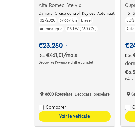
Alfa Romeo Stelvio
Cup
Camera, Cruise control, Keyless, Automaat, Half leder/h
1.5 T
02/2020
67.667 km
Diesel
09/2
Automatique
118 kW ( 160 CV )
Auto
€23.250
€2
1
€461,01
/mois
Dès
Dès
Découvrez l’exemple chiffré complet
dern
€6.
Découv
8800 Roeselare,
Decocars Roeselare
G
Comparer
C
Voir le véhicule