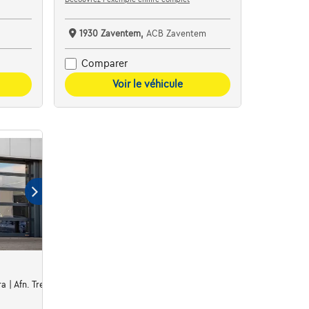
1930 Zaventem,
ACB Zaventem
Comparer
Voir le véhicule
a | Afn. Trekhaak | All season | Camera | Navi | Airco | ...