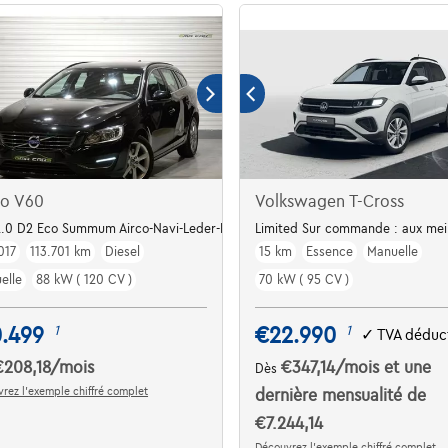
vo V60
Volkswagen T-Cross
.0 D2 Eco Summum Airco-Navi-Leder-PDC-Garantie
Limited Sur commande : aux meill
017
113.701 km
Diesel
15 km
Essence
Manuelle
elle
88 kW ( 120 CV )
70 kW ( 95 CV )
0.499
€22.990
1
1
✓
TVA déduct
€208,18
/mois
€347,14
/mois
et une
Dès
rez l’exemple chiffré complet
dernière mensualité de
€7.244,14
Découvrez l’exemple chiffré complet