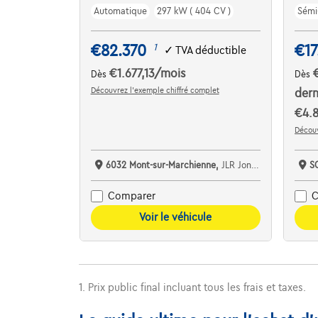
Automatique
297 kW ( 404 CV )
Sémi
€82.370
€17
1
✓
TVA déductible
€1.677,13
/mois
Dès
Dès
Découvrez l’exemple chiffré complet
dern
€4.
Découv
6032 Mont-sur-Marchienne,
JLR Jonnaert Charleroi
S
Comparer
C
Voir le véhicule
1. Prix public final incluant tous les frais et taxes.