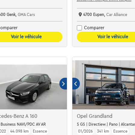
600 Genk,
GMA Cars
4700 Eupen,
Car Alliance
omparer
Comparer
Voir le véhicule
Voir le véhicule
cedes-Benz A 160
Opel Grandland
 Business NAVI/PDC AV AR
S GS | Directiew.| Pano | Alcantar
022
44.098 km
Essence
01/2026
341 km
Essence