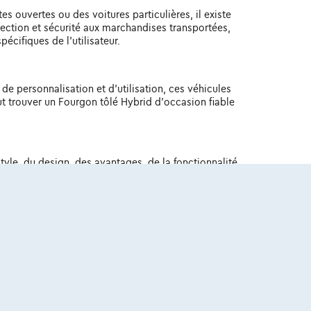
 ouvertes ou des voitures particulières, il existe
otection et sécurité aux marchandises transportées,
écifiques de l'utilisateur.
de personnalisation et d'utilisation, ces véhicules
ut trouver un Fourgon tôlé Hybrid d'occasion fiable
yle, du design, des avantages, de la fonctionnalité,
e budget. Avec une préparation et des connaissances
uliers.
BE 0445.781.316, RPM Bruxelles. Adverteerder: TCS
7, RPM Brussel.