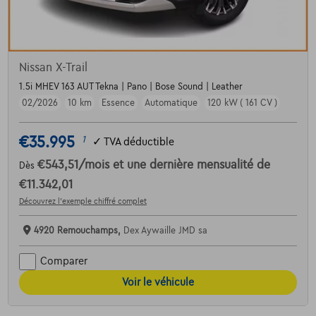
Nissan X-Trail
1.5i MHEV 163 AUT Tekna | Pano | Bose Sound | Leather
02/2026
10 km
Essence
Automatique
120 kW ( 161 CV )
€35.995
1
✓
TVA déductible
€543,51
/mois
et une dernière mensualité de
Dès
€11.342,01
Découvrez l’exemple chiffré complet
4920 Remouchamps,
Dex Aywaille JMD sa
Comparer
Voir le véhicule