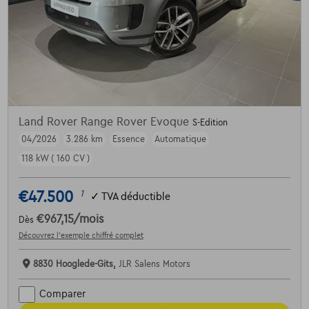
Land Rover Range Rover Evoque
S-Edition
04/2026
3.286 km
Essence
Automatique
118 kW ( 160 CV )
€47.500
1
✓
TVA déductible
€967,15
/mois
Dès
Découvrez l’exemple chiffré complet
8830 Hooglede-Gits,
JLR Salens Motors
Comparer