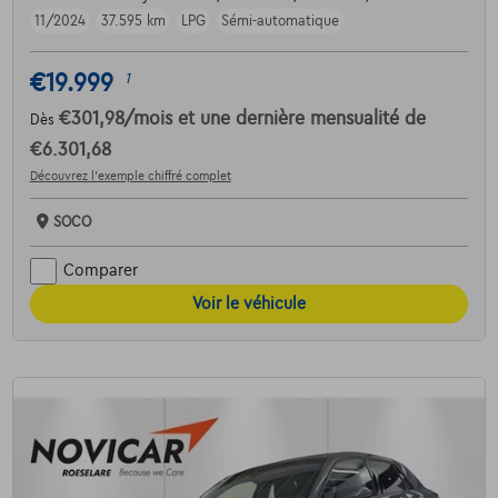
11/2024
37.595 km
LPG
Sémi-automatique
€19.999
1
€301,98
/mois
et une dernière mensualité de
Dès
€6.301,68
Découvrez l’exemple chiffré complet
SOCO
Comparer
Voir le véhicule