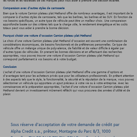
les forces et les faiblesses de ces marques peut vous aider à prendre une décision éclairée.
Comparaison avec d'autres styles de carrosserie
Bien que la voiture Camion plateau plat Methanol offre de nombreux avantages, il est important de la
comparer à d'autres styles de carrosserie, tels que les berlines, les berlines et les SUV. En fonction de
vos besoins spécifiques, un autre type de véhicule peut être un meilleur choix. Une comparaison
approfondie basée sur des critères tels que la charge utile, le rendement énergétique et les coûts
totaux peut vous aider à prendre la bonne décision.
Pourquoi choisir une voiture d'occasion Camion plateau plat Methanol
Le choix d'une voiture Camion plateau plat Methanol d'occasion est souvent une combinaison de
considérations économiques, de besoins fonctionnels et de préférences personnelles. Ce type de
véhicule offre un mélange unique de polyvalence, de fiabilité et de valeur difficile à égaler par
d’autres types de véhicules. En prenant les bonnes décisions et en effectuant des recherches
appropriées, vous pouvez trouver une voiture d'occasion Camion plateau plat Methanol qui
correspond parfaitement à vos besoins et à votre budget.
Conclusion
L'achat d'une voiture d'occasion Camion plateau plat Methanol offre une gamme d'options et
d'avantages tant pour les acheteurs privés que pour les utilisateurs professionnels. En prêtant attention
à des aspects tels que le style, la fonctionnalité, la sécurité et la réputation de la marque, vous pouvez
sélectionner un véhicule qui apportera un ajout précieux à votre vie ou à votre entreprise. Avec les
connaissances et la préparation appropriées, l'achat d'une voiture d'occasion Camion plateau plat
Methanol devient un investissement mûrement réfléchi qui vous procurera des années d'utilité et de
plaisir.
Sous réserve d’acceptation de votre demande de crédit par
Alpha Credit s.a., prêteur, Montagne du Parc 8/3, 1000