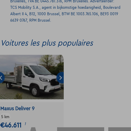
Bruxelles, TVA BE 0445.781.316, RPM Bruxelles. Adverteerder:
TCS Mobility S.A., agent in bijkomstige hoedanigheid, Boulevard
Albert II 4, B12, 1000 Brussel, BTW BE 1003.765.106, BE93 0019
6639 0767, RPM Brussel.
Voitures les plus populaires
Maxus Deliver 9
5 km
€46.611
1