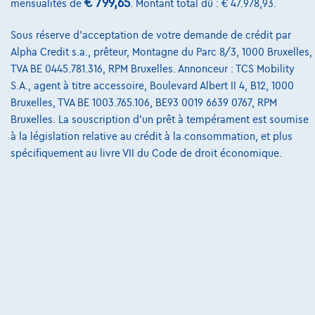
€ 799,65
mensualités de
. Montant total dû : € 47.978,93.
Nos partenaires
Notre équipe
Sous réserve d'acceptation de votre demande de crédit par
Alpha Credit s.a., prêteur, Montagne du Parc 8/3, 1000 Bruxelles,
Contact
TVA BE 0445.781.316, RPM Bruxelles. Annonceur : TCS Mobility
S.A., agent à titre accessoire, Boulevard Albert II 4, B12, 1000
Bruxelles, TVA BE 1003.765.106, BE93 0019 6639 0767, RPM
Bruxelles. La souscription d'un prêt à tempérament est soumise
@2024 TCS Mobility SA/NV Copyright
à la législation relative au crédit à la consommation, et plus
Conditions Générales
spécifiquement au livre VII du Code de droit économique.
Conditions d'assistance
Protection Des Données
Politique Des Cookies
Charte de qualité
Site Map
Login