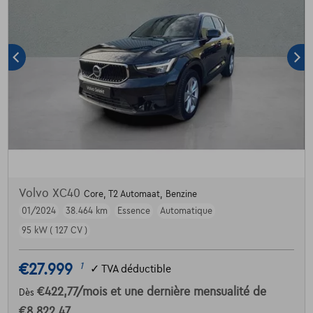
Volvo XC40
Core, T2 Automaat, Benzine
01/2024
38.464 km
Essence
Automatique
95 kW ( 127 CV )
€27.999
1
✓
TVA déductible
€422,77
/mois
et une dernière mensualité de
Dès
€8.822,47