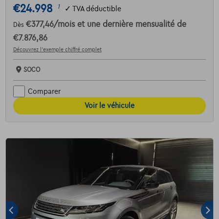
€24.998
1
✓
TVA déductible
€377,46
/mois
et une dernière mensualité de
Dès
€7.876,86
Découvrez l’exemple chiffré complet
SOCO
Comparer
Voir le véhicule