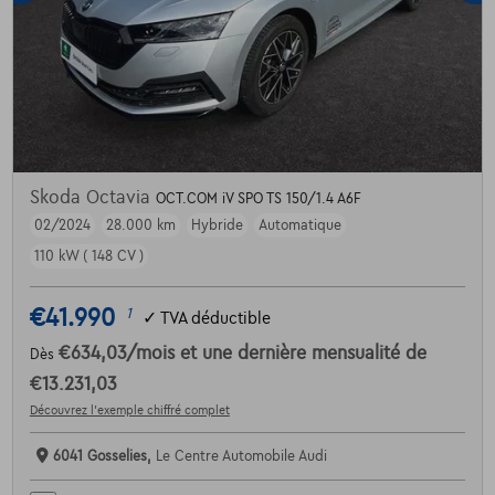
Skoda Octavia
OCT.COM iV SPO TS 150/1.4 A6F
02/2024
28.000 km
Hybride
Automatique
110 kW ( 148 CV )
€41.990
1
✓
TVA déductible
€634,03
/mois
et une dernière mensualité de
Dès
€13.231,03
Découvrez l’exemple chiffré complet
6041 Gosselies,
Le Centre Automobile Audi