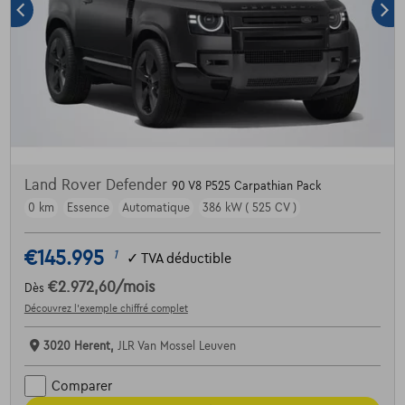
Land Rover Defender
90 V8 P525 Carpathian Pack
0 km
Essence
Automatique
386 kW ( 525 CV )
€145.995
1
✓
TVA déductible
€2.972,60
/mois
Dès
Découvrez l’exemple chiffré complet
3020 Herent,
JLR Van Mossel Leuven
Comparer