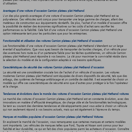
plateau plat Methanol, il est important de trouver un équilibre entre style, durabilité et facilité
d'utilisation.
Avantages d'une voiture d'occasion Camion plateau plat Methanol
L'un des plus grands avantages d'une voiture d'occasion Camion plateau plat Methanol est sa
polyvalence. Ces véhicules sont conçus pour transporter une large gamme de charges, allant des
matériaux de construction aux équipements récréatifs. De plus, l'achat d'un modèle d'occasion offre
la possibilité de réaliser des économies significatives sur les coûts d'achat sans sacrifier les
performances ou la fiabilité. Cela fait d'une voiture d'occasion Camion plateau plat Methanol une
option intéressante tant pour les particuliers que pour les entreprises.
Fonctionnalité et utilisation des voitures Camion plateau plat Methanol d'occasion
Les fonctionnalités d'une voiture d'occasion Camion plateau plat Methanol s'étendent sur un large
éventail d'applications. Que vous ayez besoin de transporter de lourdes charges, d'un véhicule pour
des aventures hors route ou d'un partenaire fiable pour les tâches quotidiennes, un véhicule Camion
plateau plat Methanol peut répondre à vos besoins. La clé pour maximiser la convivialité réside dans
la sélection du modèle et de la configuration adaptés à vos besoins spécifiques.
Caractéristiques de sécurité des voitures Camion plateau plat Methanol d'occasion
La sécurité est une considération cruciale lors de l'achat d'un véhicule d'occasion. Les voitures
modernes Camion plateau plat Methanol sont équipées de divers dispositifs de sécurité, tels que des
airbags, des systèmes de freinage antiblocage et un contrôle de stabilité. Il est essentiel de choisir un
modèle qui offre ces caractéristiques de sécurité ainsi que d'autres pour protéger à la fois l'opérateur
et la charge.
Tendances et évolutions dans le monde des voitures d'occasion Camion plateau plat Methanol voitures
Le marché des voitures d'occasion Camion plateau plat Methanol est en constante évolution, avec des
innovations en matière d'efficacité énergétique, de charge utile et de fonctionnalités technologiques.
Se tenir au courant des dernières tendances et développements peut vous aider à choisir un véhicule
qui non seulement répond à vos besoins actuels, mais qui est également à l'épreuve du temps.
Marques et modèles populaires d'occasion Camion plateau plat Methanol Voitures
En explorant le marché de l'occasion, vous remarquerez que certaines marques et certains modèles
sont importants. Les véhicules de marques telles que Ford, Toyota et Nissan sont connus pour leur
fiabilité et leur durabilité, ce qui en fait des choix populaires parmi les acheteurs d'occasion. Connaître