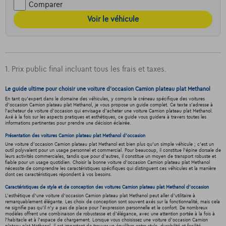
Comparer
Voir le véhicule
1. Prix public final incluant tous les frais et taxes.
Le guide ultime pour choisir une voiture d'occasion Camion plateau plat Methanol
En tant qu'expert dans le domaine des véhicules, y compris le créneau spécifique des voitures
d'occasion Camion plateau plat Methanol, je vous propose un guide complet. Ce texte s'adresse à
l'acheteur de voiture d'occasion qui envisage d'acheter une voiture Camion plateau plat Methanol.
Axé à la fois sur les aspects pratiques et esthétiques, ce guide vous guidera à travers toutes les
informations pertinentes pour prendre une décision éclairée.
Présentation des voitures Camion plateau plat Methanol d'occasion
Une voiture d'occasion Camion plateau plat Methanol est bien plus qu'un simple véhicule ; c'est un
outil polyvalent pour un usage personnel et commercial. Pour beaucoup, il constitue l'épine dorsale de
leurs activités commerciales, tandis que pour d'autres, il constitue un moyen de transport robuste et
fiable pour un usage quotidien. Choisir la bonne voiture d'occasion Camion plateau plat Methanol
nécessite de comprendre les caractéristiques spécifiques qui distinguent ces véhicules et la manière
dont ces caractéristiques répondent à vos besoins.
Caractéristiques de style et de conception des voitures Camion plateau plat Methanol d'occasion
L'esthétique d'une voiture d'occasion Camion plateau plat Methanol peut aller d'utilitaire à
remarquablement élégante. Les choix de conception sont souvent axés sur la fonctionnalité, mais cela
ne signifie pas qu’il n’y a pas de place pour l’expression personnelle et le confort. De nombreux
modèles offrent une combinaison de robustesse et d'élégance, avec une attention portée à la fois à
l'habitacle et à l'espace de chargement. Lorsque vous choisissez une voiture d'occasion Camion