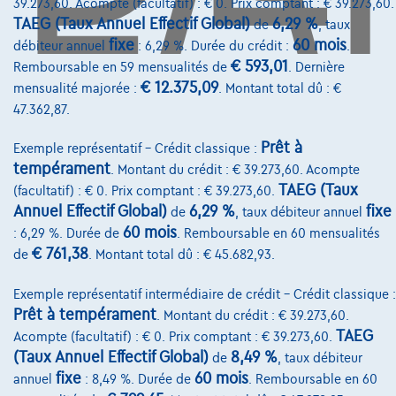
39.273,60. Acompte (facultatif) : € 0. Prix comptant : € 39.273,60.
TAEG (Taux Annuel Effectif Global)
6,29 %
de
, taux
Services & Solutions
fixe
60 mois
débiteur annuel
: 6,29 %. Durée du crédit :
.
€ 593,01
Remboursable en 59 mensualités de
. Dernière
Assistance dépannage
€ 12.375,09
mensualité majorée :
. Montant total dû : €
Financement
47.362,87.
Assurance auto
Prêt à
Exemple représentatif – Crédit classique :
tempérament
. Montant du crédit : € 39.273,60. Acompte
Leasing
TAEG (Taux
(facultatif) : € 0. Prix comptant : € 39.273,60.
Annuel Effectif Global)
6,29 %
fixe
de
, taux débiteur annuel
Sur Nous
60 mois
: 6,29 %. Durée de
. Remboursable en 60 mensualités
€ 761,38
de
. Montant total dû : € 45.682,93.
Devenez client
Exemple représentatif intermédiaire de crédit – Crédit classique :
Qui nous sommes
Prêt à tempérament
. Montant du crédit : € 39.273,60.
Charte de qualité
TAEG
Acompte (facultatif) : € 0. Prix comptant : € 39.273,60.
(Taux Annuel Effectif Global)
8,49 %
de
, taux débiteur
Nos dealers
fixe
60 mois
annuel
: 8,49 %. Durée de
. Remboursable en 60