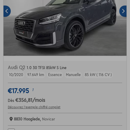
Audi Q2
1.0 30 TFSI 85kW S Line
10/2020
97.649 km
Essence
Manuelle
85 kW ( 116 CV )
€17.995
1
€356,81
/mois
Dès
Découvrez l’exemple chiffré complet
8830 Hooglede,
Novicar