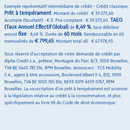
Exemple représentatif intermédiaire de crédit – Crédit classique :
Prêt à tempérament
. Montant du crédit : € 39.273,60.
TAEG
Acompte (facultatif) : € 0. Prix comptant : € 39.273,60.
(Taux Annuel Effectif Global)
8,49 %
de
, taux débiteur
fixe
60 mois
annuel
: 8,49 %. Durée de
. Remboursable en 60
€ 799,65
mensualités de
. Montant total dû : € 47.978,93.
Sous réserve d'acceptation de votre demande de crédit par
Alpha Credit s.a., prêteur, Montagne du Parc 8/3, 1000 Bruxelles,
Volvo XC40
Essential, T2 Automaat Benzine
TVA BE 0445.781.316, RPM Bruxelles. Annonceur : TCS Mobility
12/2023
14.944 km
Essence
Automatique
95 kW ( 127 CV )
S.A., agent à titre accessoire, Boulevard Albert II 4, B12, 1000
Bruxelles, TVA BE 1003.765.106, BE93 0019 6639 0767, RPM
€29.699
1
✓
TVA déductible
Bruxelles. La souscription d'un prêt à tempérament est soumise
€448,44
/mois
et une dernière mensualité de
à la législation relative au crédit à la consommation, et plus
Dès
spécifiquement au livre VII du Code de droit économique.
€9.358,14
Découvrez l’exemple chiffré complet
1160 Oudergem,
ACB Auderghem Delta