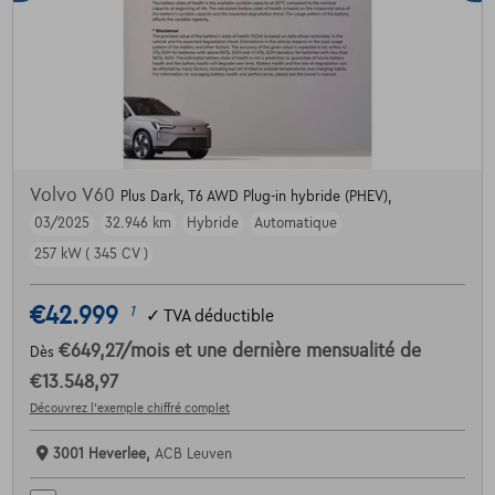
Volvo V60
Plus Dark, T6 AWD Plug-in hybride (PHEV),
03/2025
32.946 km
Hybride
Automatique
257 kW ( 345 CV )
€42.999
1
✓
TVA déductible
€649,27
/mois
et une dernière mensualité de
Dès
€13.548,97
Découvrez l’exemple chiffré complet
3001 Heverlee,
ACB Leuven