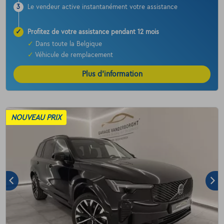
3
Le vendeur active instantanément votre assistance
✓
Profitez de votre assistance pendant 12 mois
✓
Dans toute la Belgique
✓
Véhicule de remplacement
Plus d’information
NOUVEAU PRIX