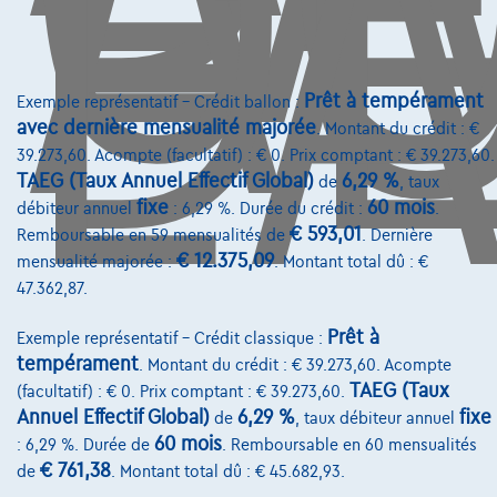
D
L'
335 kW ( 449 CV )
€83.900
1
✓
TVA déductible
€1.266,85
/mois
et une dernière mensualité de
Prêt à tempérament
Exemple représentatif – Crédit ballon :
Dès
avec dernière mensualité majorée
. Montant du crédit : €
€26.436,85
39.273,60. Acompte (facultatif) : € 0. Prix comptant : € 39.273,60.
Découvrez l’exemple chiffré complet
TAEG (Taux Annuel Effectif Global)
6,29 %
de
, taux
7700 Mouscron,
Novabil LC
fixe
60 mois
débiteur annuel
: 6,29 %. Durée du crédit :
.
€ 593,01
Remboursable en 59 mensualités de
. Dernière
Comparer
€ 12.375,09
mensualité majorée :
. Montant total dû : €
Voir le véhicule
47.362,87.
Prêt à
Exemple représentatif – Crédit classique :
tempérament
. Montant du crédit : € 39.273,60. Acompte
TAEG (Taux
(facultatif) : € 0. Prix comptant : € 39.273,60.
Annuel Effectif Global)
6,29 %
fixe
de
, taux débiteur annuel
60 mois
: 6,29 %. Durée de
. Remboursable en 60 mensualités
€ 761,38
de
. Montant total dû : € 45.682,93.