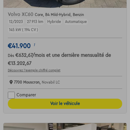
Volvo XC60
Core, B4 Mild-Hybrid, Benzin
12/2023
27.913 km
Hybride
Automatique
145 kW ( 194 CV )
€41.900
1
€632,67
/mois
et une dernière mensualité de
Dès
€13.202,67
Découvrez l’exemple chiffré complet
7700 Mouscron,
Novabil LC
Comparer
Voir le véhicule