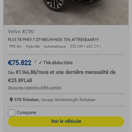
Volvo XC90
PLUS T8 PHEV 7 ZIT-NIEUW-NOG 75% AFTREKBAAR!!!!
990 km
Hybride
Automatique
335 kW ( 455 CV )
€75.822
1
✓
TVA déductible
€1.144,88
/mois
et une dernière mensualité de
Dès
€23.891,48
Découvrez l’exemple chiffré complet
3110 Rotselaar,
Garage Vanderborght Rotselaar
Comparer
Voir le véhicule