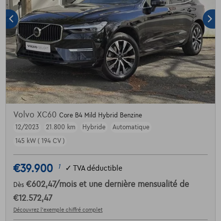
Volvo XC60
Core B4 Mild Hybrid Benzine
12/2023
21.800 km
Hybride
Automatique
145 kW ( 194 CV )
€39.900
1
✓
TVA déductible
€602,47
/mois
et une dernière mensualité de
Dès
€12.572,47
Découvrez l’exemple chiffré complet