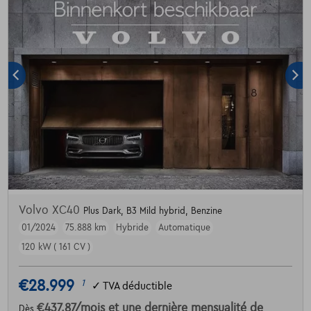
Volvo XC40
Plus Dark, B3 Mild hybrid, Benzine
01/2024
75.888 km
Hybride
Automatique
120 kW ( 161 CV )
€28.999
1
✓
TVA déductible
€437,87
/mois
et une dernière mensualité de
Dès