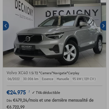
Volvo XC40
1.5i T2 *Camera*Navigatie*Carplay
06/2022
30.006 km
Essence
Manuelle
95 kW ( 129 CV )
€24.975
1
✓
TVA déductible
€479,24
/mois
et une dernière mensualité de
Dès
€6.722,99