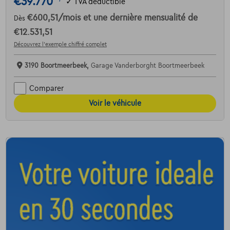
€39.770
✓
TVA déductible
€600,51
/mois
et une dernière mensualité de
Dès
€12.531,51
Découvrez l’exemple chiffré complet
3190 Boortmeerbeek,
Garage Vanderborght Boortmeerbeek
Comparer
Voir le véhicule