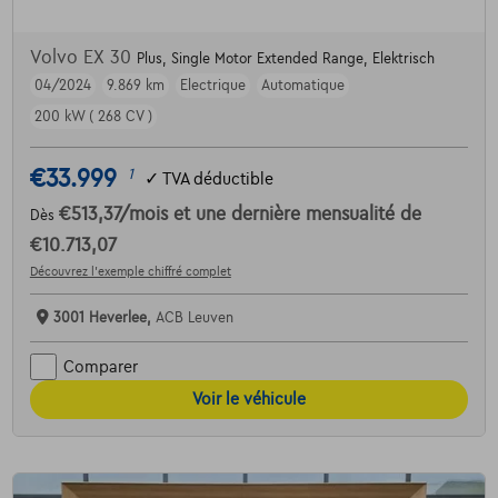
Volvo EX 30
Plus, Single Motor Extended Range, Elektrisch
04/2024
9.869 km
Electrique
Automatique
200 kW ( 268 CV )
€33.999
1
✓
TVA déductible
€513,37
/mois
et une dernière mensualité de
Dès
€10.713,07
Découvrez l’exemple chiffré complet
3001 Heverlee,
ACB Leuven
Comparer
Voir le véhicule