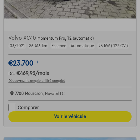
Volvo XC40
Momentum Pro, T2 (automatic)
03/2021
86.416 km
Essence
Automatique
95 kW ( 127 CV )
€23.700
1
€469,93
/mois
Dès
Découvrez l’exemple chiffré complet
7700 Mouscron,
Novabil LC
Comparer
Voir le véhicule