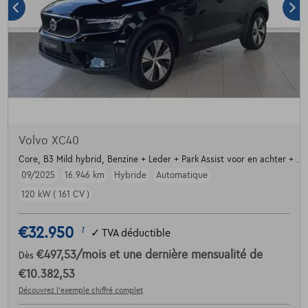
Volvo XC40
Core, B3 Mild hybrid, Benzine + Leder + Park Assist voor en achter + ....
09/2025
16.946 km
Hybride
Automatique
120 kW ( 161 CV )
€32.950
1
✓
TVA déductible
€497,53
/mois
et une dernière mensualité de
Dès
€10.382,53
Découvrez l’exemple chiffré complet