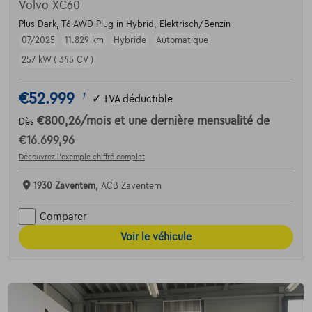
Volvo XC60
Plus Dark, T6 AWD Plug-in Hybrid, Elektrisch/Benzin
07/2025
11.829 km
Hybride
Automatique
257 kW ( 345 CV )
€52.999
1
✓
TVA déductible
€800,26
/mois
et une dernière mensualité de
Dès
€16.699,96
Découvrez l’exemple chiffré complet
1930 Zaventem,
ACB Zaventem
Comparer
Voir le véhicule