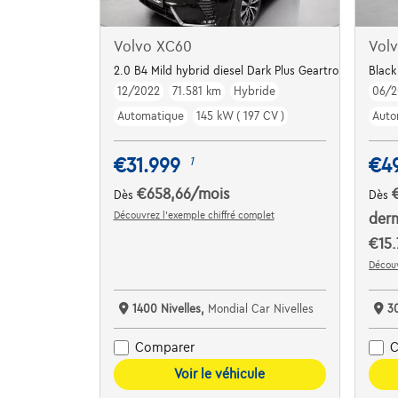
Volvo XC60
Vol
2.0 B4 Mild hybrid diesel Dark Plus Geartronic
Black
12/2022
71.581 km
Hybride
06/2
Automatique
145 kW ( 197 CV )
Auto
€31.999
€4
1
€658,66
/mois
Dès
Dès
Découvrez l’exemple chiffré complet
dern
€15.
Découv
1400 Nivelles,
Mondial Car Nivelles
3
Comparer
C
Voir le véhicule