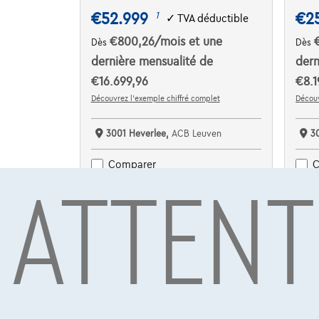
€52.999
€2
1
✓
TVA déductible
€800,26
/mois
et une
Dès
Dès
dernière mensualité de
dern
€16.699,96
€8.1
Découvrez l’exemple chiffré complet
Découv
3001 Heverlee,
ACB Leuven
3
ATTENT
Comparer
C
Voir le véhicule