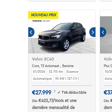
NOUVEAU PRIX
Volvo XC40
Vol
Core, T2 Automaat , Benzine
Plus 
01/2024
32.715 km
Essence
10/2
Automatique
95 kW ( 127 CV )
Auto
€27.999
€37
1
✓
TVA déductible
€422,77
/mois
et une
Dès
Dès
dernière mensualité de
dern