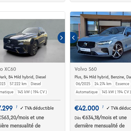
vo XC60
Volvo S60
Dark, B4 Mild hybrid, Diesel
Plus, B4 Mild hybrid, Benzine, Da
023
57.222 km
Diesel
06/2025
24.274 km
Essence
matique
145 kW ( 194 CV )
Automatique
145 kW ( 194 CV )
.299
€42.000
1
1
✓
TVA déductible
✓
TVA déduc
€563,20
/mois
et une
€634,18
/mois
et une
Dès
ière mensualité de
dernière mensualité de