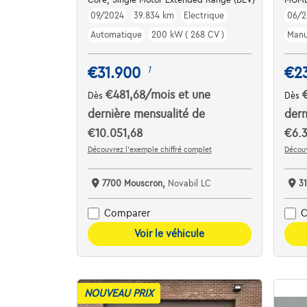
09/2024
39.834 km
Electrique
06/2
Automatique
200 kW ( 268 CV )
Manu
€31.900
€2
1
€481,68
/mois
et une
Dès
Dès
dernière mensualité de
dern
€10.051,68
€6.3
Découvrez l’exemple chiffré complet
Découv
7700 Mouscron,
Novabil LC
3
Comparer
C
Voir le véhicule
NOUVEAU PRIX