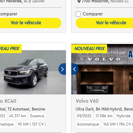
001 Heverlee,
ACB Leuven
7700 Mouscron,
Novabil LC
omparer
Comparer
Voir le véhicule
Voir le véhicule
EAU PRIX
NOUVEAU PRIX
vo XC40
Volvo V60
tial, T2 Automaat, Benzine
Ultra Dark, B4 Mild-Hybrid, Benz
023
45.317 km
Essence
09/2025
17.086 km
Hybride
matique
95 kW ( 127 CV )
Automatique
145 kW ( 194 CV )