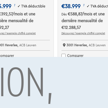
5.999
€38.999
1
1
✓
TVA déductible
✓
TVA déduct
€392,57
/mois
et une
€588,87
/mois
et une
Dès
ière mensualité de
dernière mensualité de
92,27
€12.288,57
rez l’exemple chiffré complet
Découvrez l’exemple chiffré complet
001 Heverlee,
ACB Leuven
3001 Heverlee,
ACB Leuven
ION,
omparer
Comparer
Voir le véhicule
Voir le véhicule