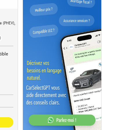
e (PHEV),
)
ible