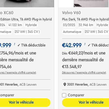
vo XC60
Volvo V60
 Edition Ultra, T6 AWD Plug-in hybrid
Plus Dark, T6 AWD Plug-in hybrid
024
41.122 km
Hybride
03/2025
32.946 km
Hybride
matique
257 kW ( 345 CV )
Automatique
257 kW ( 345 CV 
9.999
€42.999
1
1
✓
TVA déductible
✓
TVA déduct
€754,96
/mois
et une
€649,27
/mois
et une
Dès
ière mensualité de
dernière mensualité de
754,66
€13.548,97
rez l’exemple chiffré complet
Découvrez l’exemple chiffré complet
001 Heverlee,
ACB Leuven
3001 Heverlee,
ACB Leuven
omparer
Comparer
Voir le véhicule
Voir le véhicule