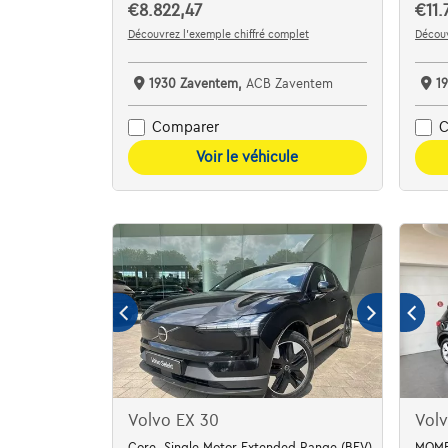
€8.822,47
€11.
Découvrez l’exemple chiffré complet
Découv
1930 Zaventem,
ACB Zaventem
1
Comparer
C
Voir le véhicule
Volvo EX 30
Vol
Core, Single Motor Extended Range (BEV)
MOME