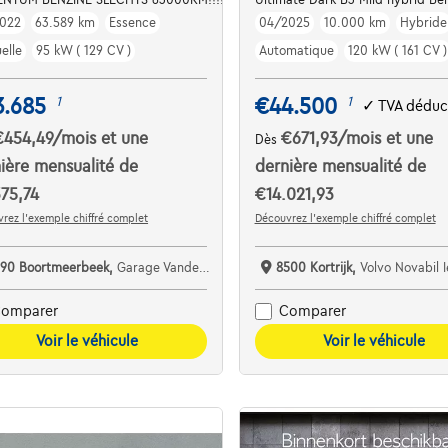
022
63.589 km
Essence
04/2025
10.000 km
Hybride
elle
95 kW ( 129 CV )
Automatique
120 kW ( 161 CV )
3.685
€44.500
1
1
✓
TVA déduc
€454,49
/mois
et une
€671,93
/mois
et une
Dès
ière mensualité de
dernière mensualité de
75,74
€14.021,93
rez l’exemple chiffré complet
Découvrez l’exemple chiffré complet
190 Boortmeerbeek,
Garage Vanderborght Boortmeerbeek
8500 Kortrijk,
Volvo Novabil 
omparer
Comparer
Voir le véhicule
Voir le véhicule