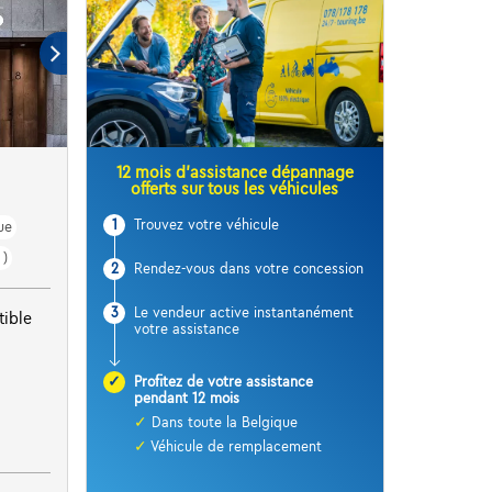
12 mois d’assistance dépannage
offerts sur tous les véhicules
1
Trouvez votre véhicule
ue
 )
2
Rendez-vous dans votre concession
3
Le vendeur active instantanément
ible
votre assistance
✓
Profitez de votre assistance
pendant 12 mois
✓
Dans toute la Belgique
✓
Véhicule de remplacement