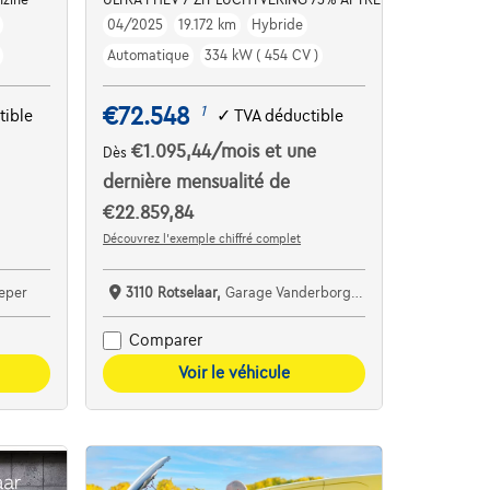
04/2025
19.172 km
Hybride
Automatique
334 kW ( 454 CV )
€72.548
1
tible
✓
TVA déductible
€1.095,44
/mois
et une
Dès
dernière mensualité de
€22.859,84
Découvrez l’exemple chiffré complet
Ieper
3110 Rotselaar,
Garage Vanderborght Rotselaar
Comparer
Voir le véhicule