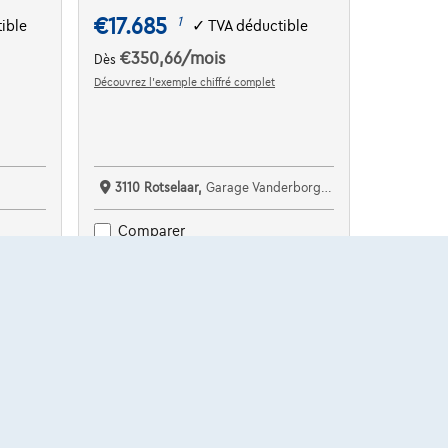
€17.685
1
ible
✓
TVA déductible
€350,66
/mois
Dès
Découvrez l’exemple chiffré complet
3110 Rotselaar,
Garage Vanderborght Rotselaar
Comparer
Voir le véhicule