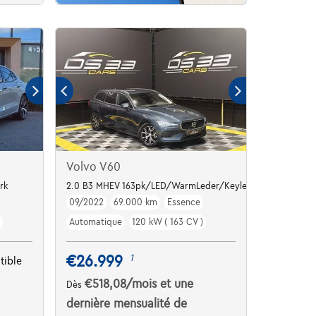
Volvo V60
rk
2.0 B3 MHEV 163pk/LED/WarmLeder/Keyless/DodeHoek/C
09/2022
69.000 km
Essence
Automatique
120 kW ( 163 CV )
€26.999
1
tible
€518,08
/mois
et une
Dès
dernière mensualité de