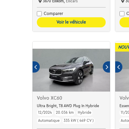
3670 Ellikom,
Ellicars
3
Comparer
C
Voir le véhicule
NOUV
Volvo XC60
Vol
Ultra Bright, T8 AWD Plug In Hybride
Essen
12/2024
20.036 km
Hybride
11/2
Automatique
335 kW ( 449 CV )
Auto