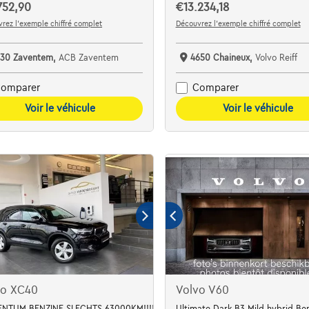
752,90
€13.234,18
rez l’exemple chiffré complet
Découvrez l’exemple chiffré complet
930 Zaventem,
ACB Zaventem
4650 Chaineux,
Volvo Reiff
omparer
Comparer
Voir le véhicule
Voir le véhicule
vo XC40
Volvo V60
NTUM BENZINE SLECHTS 63000KM!!!!
Ultimate Dark B3 Mild hybrid Be