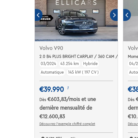
Volvo V90
Vol
2.0 B4 PLUS BRIGHT CARPLAY / 360 CAM / LED / DA
Momen
03/2024
43.254 km
Hybride
04/
Automatique
145 kW ( 197 CV )
Auto
€39.990
€3
1
€603,83
/mois
et une
Dès
Dès
dernière mensualité de
dern
€12.600,83
€10.
Découvrez l’exemple chiffré complet
Découv