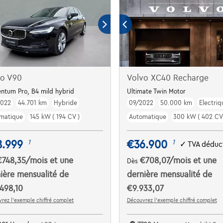
vo V90
Volvo XC40 Recharge
B
tum Pro, B4 mild hybrid
Ultimate Twin Motor
2022
44.701 km
Hybride
09/2022
50.000 km
Electriq
matique
145 kW ( 194 CV )
Automatique
300 kW ( 402 CV
8.999
€36.900
1
1
✓
TVA déduct
€748,35
/mois
et une
€708,07
/mois
et une
Dès
ière mensualité de
dernière mensualité de
498,10
€9.933,07
rez l’exemple chiffré complet
Découvrez l’exemple chiffré complet