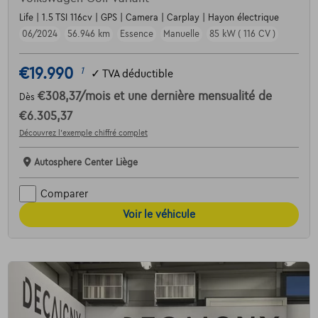
Life | 1.5 TSI 116cv | GPS | Camera | Carplay | Hayon électrique
06/2024
56.946 km
Essence
Manuelle
85 kW ( 116 CV )
€19.990
1
✓
TVA déductible
€308,37
/mois
et une dernière mensualité de
Dès
€6.305,37
Découvrez l’exemple chiffré complet
Autosphere Center Liège
Comparer
Voir le véhicule