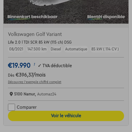
Volkswagen Golf Variant
Life 2.0 l TDI SCR 85 kW (115 ch) DSG
08/2021
147.500 km
Diesel
Automatique
85 kW ( 114 CV )
€19.990
1
✓
TVA déductible
€396,37
/mois
Dès
Découvrez l’exemple chiffré complet
5100 Namur,
Automaz24
Comparer
Voir le véhicule