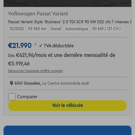
Volkswagen Passat Variant
Passat Variant Style 'Business' 2.0 TDI SCR 90 kW (122 ch) 7 vitesses D
10/2022
93.960 km
Diesel
Automatique
90 kW ( 121 CV )
€21.990
1
✓
TVA déductible
€421,96
/mois
et une dernière mensualité de
Dès
€5.919,46
Découvrez l’exemple chiffré complet
6041 Gosselies,
Le Centre Automobile Audi
Comparer
Voir le véhicule