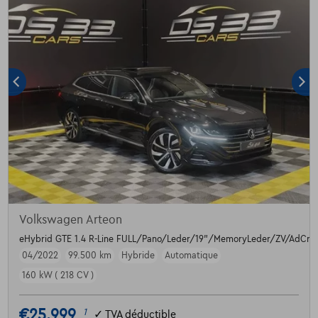
Volkswagen Arteon
eHybrid GTE 1.4 R-Line FULL/Pano/Leder/19"/MemoryLeder/ZV/AdCr
04/2022
99.500 km
Hybride
Automatique
160 kW ( 218 CV )
€25.999
1
✓
TVA déductible