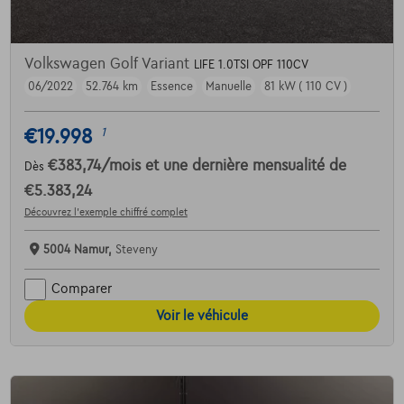
Volkswagen Golf Variant
LIFE 1.0TSI OPF 110CV
06/2022
52.764 km
Essence
Manuelle
81 kW ( 110 CV )
€19.998
1
€383,74
/mois
et une dernière mensualité de
Dès
€5.383,24
Découvrez l’exemple chiffré complet
5004 Namur,
Steveny
Comparer
Voir le véhicule