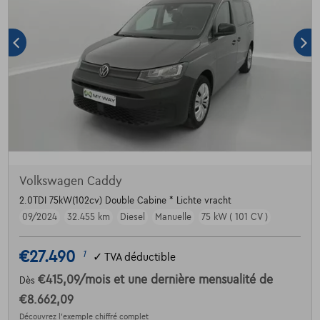
Volkswagen Caddy
2.0TDI 75kW(102cv) Double Cabine * Lichte vracht
09/2024
32.455 km
Diesel
Manuelle
75 kW ( 101 CV )
€27.490
1
✓
TVA déductible
€415,09
/mois
et une dernière mensualité de
Dès
€8.662,09
Découvrez l’exemple chiffré complet