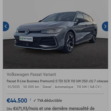
Volkswagen Passat Variant
Passat R-Line Business Premium2.0 TDI SCR 110 kW (150 ch) 7 vitesses 
01/2025
50.000 km
Diesel
Automatique
110 kW ( 148 CV )
€44.500
1
✓
TVA déductible
€671,93
/mois
et une dernière mensualité de
Dès