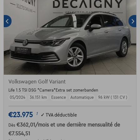
Volkswagen Golf Variant
Life 1.5 TSI DSG *Camera*Extra set zomerbanden
05/2024
36.151 km
Essence
Automatique
96 kW ( 131 CV )
€23.975
1
✓
TVA déductible
€362,01
/mois
et une dernière mensualité de
Dès
€7.554,51