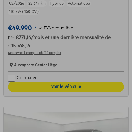
02/2026
22.347 km
Hybride
Automatique
110 kW ( 150 CV )
€49.990
1
✓
TVA déductible
€771,16
/mois
et une dernière mensualité de
Dès
€15.768,16
Découvrez l’exemple chiffré complet
Autosphere Center Liège
Comparer
Voir le véhicule