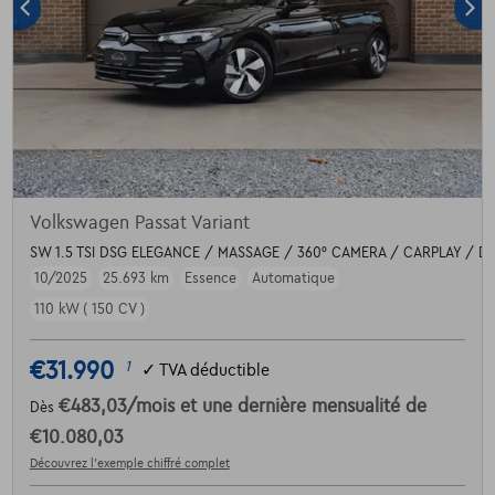
Volkswagen Passat Variant
SW 1.5 TSI DSG ELEGANCE / MASSAGE / 360° CAMERA / CARPLAY / D
10/2025
25.693 km
Essence
Automatique
110 kW ( 150 CV )
€31.990
1
✓
TVA déductible
€483,03
/mois
et une dernière mensualité de
Dès
€10.080,03
Découvrez l’exemple chiffré complet