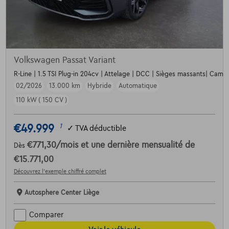
Volkswagen Passat Variant
R-Line | 1.5 TSI Plug-in 204cv | Attelage | DCC | Sièges massants| Cam
02/2026
13.000 km
Hybride
Automatique
110 kW ( 150 CV )
€49.999
1
✓
TVA déductible
€771,30
/mois
et une dernière mensualité de
Dès
€15.771,00
Découvrez l’exemple chiffré complet
Autosphere Center Liège
Comparer