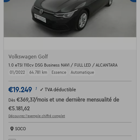
Volkswagen Golf
1.0 eTSI 110cv DSG Business NAVI / FULL LED / ALCANTARA
01/2022
64.781 km
Essence
Automatique
€19.249
1
✓
TVA déductible
€369,37
/mois
et une dernière mensualité de
Dès
€5.181,62
Découvrez l’exemple chiffré complet
SOCO