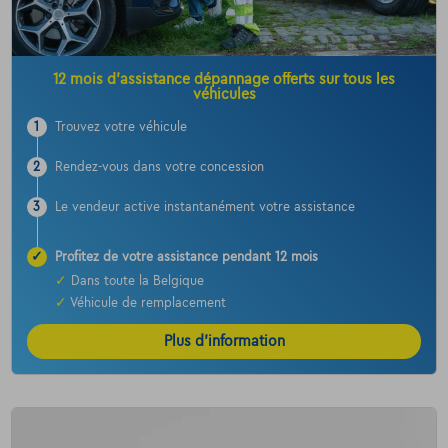
12 mois d’assistance dépannage offerts sur tous les
véhicules
1
Trouvez votre véhicule
2
Rendez-vous dans votre concession
3
Le vendeur active instantanément votre assistance
✓
Profitez de votre assistance pendant 12 mois
✓
Dans toute la Belgique
✓
Véhicule de remplacement
Plus d’information