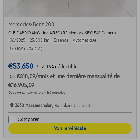
Mercedes-Benz 200
CLE CABRIO AMG-Line AIRSCARF Memory KEYLESS Camera
06/2025
25.000 km
Essence
Automatique
150 kW ( 204 CV )
€53.650
1
✓
TVA déductible
€810,09
/mois
et une dernière mensualité de
Dès
€16.905,09
Découvrez l’exemple chiffré complet
3630 Maasmechelen,
Ramakers Car Center
Comparer
Voir le véhicule