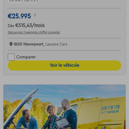
110 kW ( 150 CV )
€25.995
1
€515,43
/mois
Dès
Découvrez l’exemple chiffré complet
8620 Nieuwpoort,
Lazoore Cars
Comparer
Voir le véhicule