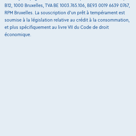
BMW 420
B12, 1000 Bruxelles, TVA BE 1003.765.106, BE93 0019 6639 0767,
i Cabrio - 2ans/jaar garantie
RPM Bruxelles. La souscription d'un prêt à tempérament est
05/2025
12.597 km
Essence
Automatique
soumise à la législation relative au crédit à la consommation,
135 kW ( 184 CV )
et plus spécifiquement au livre VII du Code de droit
économique.
€52.690
1
✓
TVA déductible
€795,59
/mois
et une dernière mensualité de
Dès
€16.602,59
Découvrez l’exemple chiffré complet
1702 Groot-Bijgaarden,
BMW Pautric Groot Bijgaarden
Comparer
Voir le véhicule