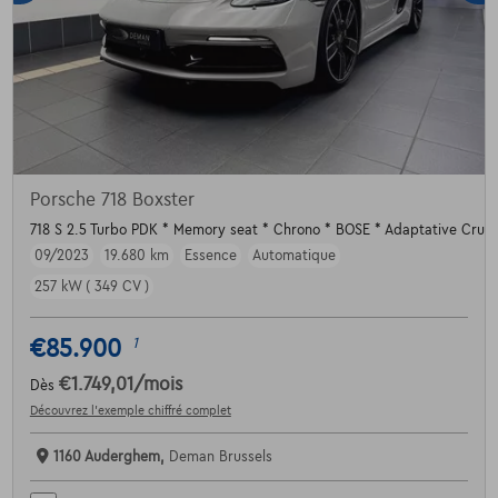
Porsche 718 Boxster
718 S 2.5 Turbo PDK * Memory seat * Chrono * BOSE * Adaptative Cruis
09/2023
19.680 km
Essence
Automatique
257 kW ( 349 CV )
€85.900
1
€1.749,01
/mois
Dès
Découvrez l’exemple chiffré complet
1160 Auderghem,
Deman Brussels