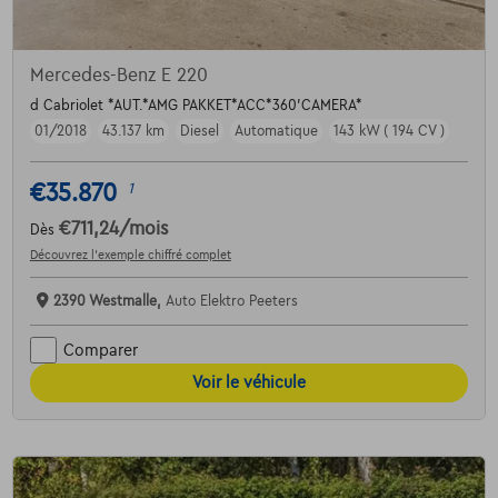
Mercedes-Benz E 220
d Cabriolet *AUT.*AMG PAKKET*ACC*360'CAMERA*
01/2018
43.137 km
Diesel
Automatique
143 kW ( 194 CV )
€35.870
1
€711,24
/mois
Dès
Découvrez l’exemple chiffré complet
2390 Westmalle,
Auto Elektro Peeters
Comparer
Voir le véhicule