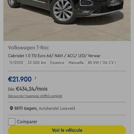
Volkswagen T-Roc
Cabriolet 1.0 TSI Euro 6d/ NAVI / ACC/ LED/ Verwar
11/2020
33.500 km
Essence
Manuelle
85 kW ( 116 CV )
€21.900
1
€434,24
/mois
Dès
Découvrez l’exemple chiffré complet
8870 Izegem,
Autohandel Loosveld
Comparer
Voir le véhicule