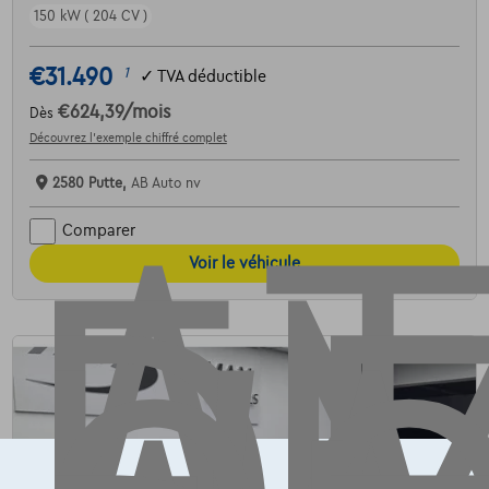
150 kW ( 204 CV )
AT
€31.490
1
✓
TVA déductible
€624,39
/mois
Dès
Découvrez l’exemple chiffré complet
2580 Putte,
AB Auto nv
Comparer
Voir le véhicule