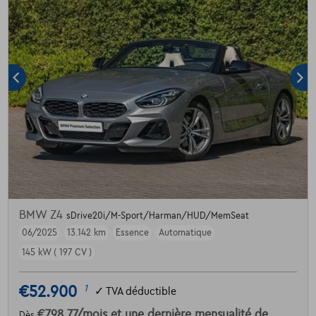
BMW Z4
sDrive20i/M-Sport/Harman/HUD/MemSeat
06/2025
13.142 km
Essence
Automatique
145 kW ( 197 CV )
€52.900
1
✓
TVA déductible
€798,77
/mois
et une dernière mensualité de
Dès