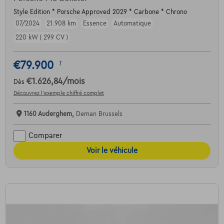
Style Edition * Porsche Approved 2029 * Carbone * Chrono
07/2024
21.908 km
Essence
Automatique
220 kW ( 299 CV )
€79.900
1
€1.626,84
/mois
Dès
Découvrez l’exemple chiffré complet
1160 Auderghem,
Deman Brussels
Comparer
Voir le véhicule