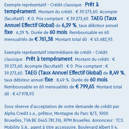
Prêt à
Exemple représentatif – Crédit classique :
Comparer
tempérament
. Montant du crédit : € 39.273,60. Acompte
Voir le véhicule
TAEG (Taux
(facultatif) : € 0. Prix comptant : € 39.273,60.
Annuel Effectif Global)
6,29 %
de
, taux débiteur annuel
fixe
60 mois
: 6,29 %. Durée de
. Remboursable en 60
€ 761,38
mensualités de
. Montant total dû : € 45.682,93.
Exemple représentatif intermédiaire de crédit – Crédit
Prêt à tempérament
classique :
. Montant du crédit : €
39.273,60. Acompte (facultatif) : € 0. Prix comptant : €
TAEG (Taux Annuel Effectif Global)
8,49 %
39.273,60.
de
,
fixe
60 mois
taux débiteur annuel
: 8,49 %. Durée de
.
€ 799,65
Remboursable en 60 mensualités de
. Montant total
dû : € 47.978,93.
Sous réserve d'acceptation de votre demande de crédit par
Alpha Credit s.a., prêteur, Montagne du Parc 8/3, 1000
Bruxelles, TVA BE 0445.781.316, RPM Bruxelles. Annonceur : TCS
Mobility S.A., agent à titre accessoire, Boulevard Albert II 4,