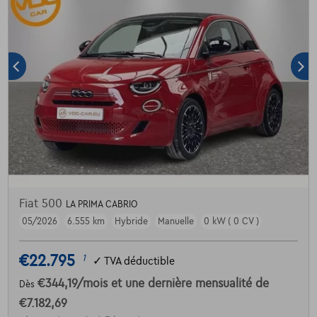
Fiat 500
LA PRIMA CABRIO
05/2026
6.555 km
Hybride
Manuelle
0 kW ( 0 CV )
€22.795
1
✓
TVA déductible
€344,19
/mois
et une dernière mensualité de
Dès
€7.182,69