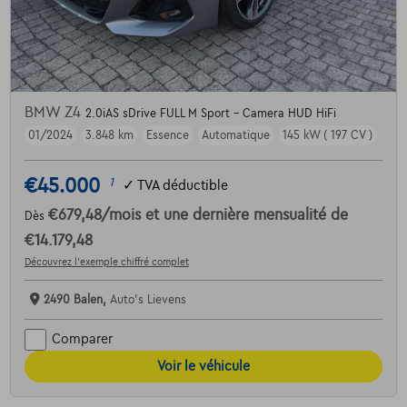
BMW Z4
2.0iAS sDrive FULL M Sport - Camera HUD HiFi
01/2024
3.848 km
Essence
Automatique
145 kW ( 197 CV )
€45.000
1
✓
TVA déductible
€679,48
/mois
et une dernière mensualité de
Dès
€14.179,48
Découvrez l’exemple chiffré complet
2490 Balen,
Auto's Lievens
Comparer
Voir le véhicule