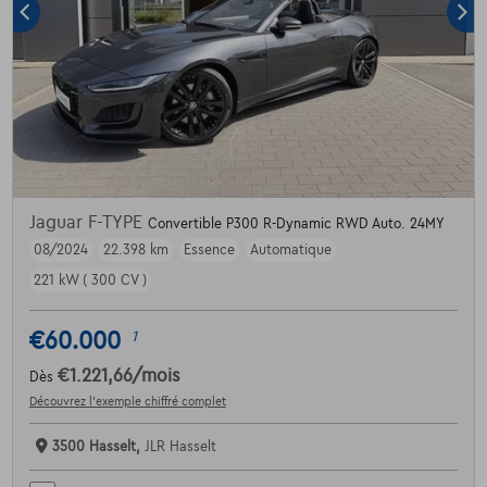
Jaguar F-TYPE
Convertible P300 R-Dynamic RWD Auto. 24MY
08/2024
22.398 km
Essence
Automatique
221 kW ( 300 CV )
€60.000
1
€1.221,66
/mois
Dès
Découvrez l’exemple chiffré complet
3500 Hasselt,
JLR Hasselt