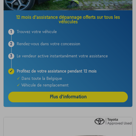
12 mois d’assistance dépannage offerts sur tous les
véhicules
1
Trouvez votre véhicule
2
Rendez-vous dans votre concession
3
Le vendeur active instantanément votre assistance
✓
Profitez de votre assistance pendant 12 mois
✓
Dans toute la Belgique
✓
Véhicule de remplacement
Plus d’information