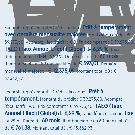
D
L'
Prêt à tempérament
Exemple représentatif – Crédit ballon :
avec dernière mensualité majorée
. Montant du crédit : €
39.273,60. Acompte (facultatif) : € 0. Prix comptant : € 39.273,60.
TAEG (Taux Annuel Effectif Global)
6,29 %
de
, taux
fixe
60 mois
débiteur annuel
: 6,29 %. Durée du crédit :
.
€ 593,01
Remboursable en 59 mensualités de
. Dernière
€ 12.375,09
mensualité majorée :
. Montant total dû : €
47.362,87.
Prêt à
Exemple représentatif – Crédit classique :
tempérament
. Montant du crédit : € 39.273,60. Acompte
TAEG (Taux
(facultatif) : € 0. Prix comptant : € 39.273,60.
Annuel Effectif Global)
6,29 %
fixe
de
, taux débiteur annuel
Toyota C-HR
Club 1.8hybrid 98ch
60 mois
: 6,29 %. Durée de
. Remboursable en 60 mensualités
02/2022
69.814 km
Hybride
Automatique
72 kW ( 98 CV )
€ 761,38
de
. Montant total dû : € 45.682,93.