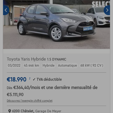
Toyota Yaris Hybride
1.5 DYNAMIC
03/2022
45.446 km
Hybride
Automatique
68 kW ( 92 CV )
€18.990
1
✓
TVA déductible
€364,40
/mois
et une dernière mensualité de
Dès
€5.111,90
Découvrez l’exemple chiffré complet
6200 Châtelet,
Garage De Meyer