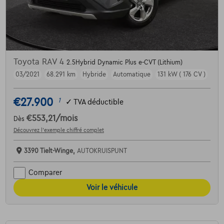
Toyota RAV 4
2.5Hybrid Dynamic Plus e-CVT (Lithium)
03/2021
68.291 km
Hybride
Automatique
131 kW ( 176 CV )
€27.900
1
✓
TVA déductible
€553,21
/mois
Dès
Découvrez l’exemple chiffré complet
3390 Tielt-Winge,
AUTOKRUISPUNT
Comparer
Voir le véhicule