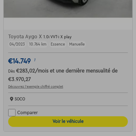
Toyota Aygo X
1.0i VVT-i X play
04/2023
10.764 km
Essence
Manuelle
€14.749
1
€283,02
/mois
et une dernière mensualité de
Dès
€3.970,27
Découvrez l’exemple chiffré complet
SOCO
Comparer
Voir le véhicule