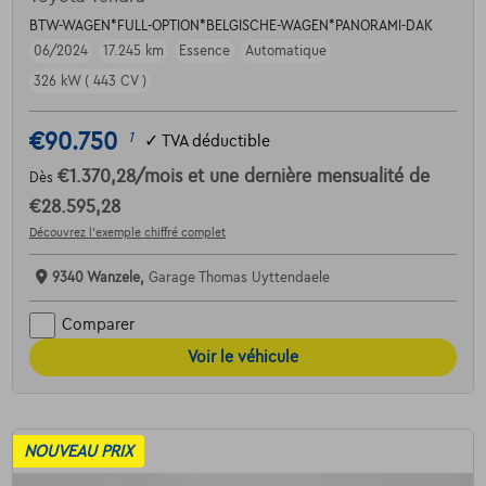
BTW-WAGEN*FULL-OPTION*BELGISCHE-WAGEN*PANORAMI-DAK
06/2024
17.245 km
Essence
Automatique
326 kW ( 443 CV )
€90.750
1
✓
TVA déductible
€1.370,28
/mois
et une dernière mensualité de
Dès
€28.595,28
Découvrez l’exemple chiffré complet
9340 Wanzele,
Garage Thomas Uyttendaele
Comparer
Voir le véhicule
NOUVEAU PRIX