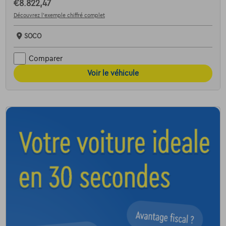
€8.822,47
Découvrez l’exemple chiffré complet
SOCO
Comparer
Voir le véhicule