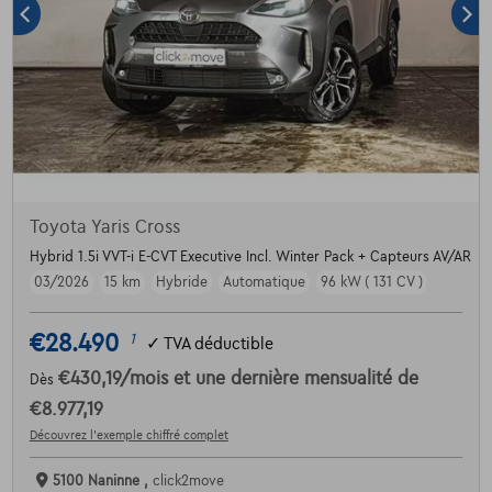
Toyota Yaris Cross
Hybrid 1.5i VVT-i E-CVT Executive Incl. Winter Pack + Capteurs AV/AR
03/2026
15 km
Hybride
Automatique
96 kW ( 131 CV )
€28.490
1
✓
TVA déductible
€430,19
/mois
et une dernière mensualité de
Dès
€8.977,19
Découvrez l’exemple chiffré complet
5100 Naninne ,
click2move