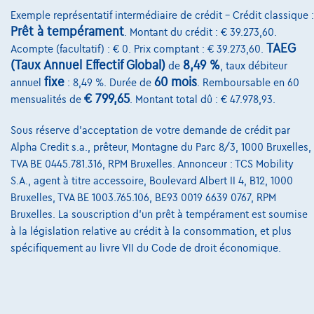
€20.990
1
Exemple représentatif intermédiaire de crédit – Crédit classique :
Prêt à tempérament
. Montant du crédit : € 39.273,60.
€402,77
/mois
et une dernière mensualité de
Dès
TAEG
Acompte (facultatif) : € 0. Prix comptant : € 39.273,60.
€5.650,27
(Taux Annuel Effectif Global)
8,49 %
de
, taux débiteur
Découvrez l’exemple chiffré complet
fixe
60 mois
annuel
: 8,49 %. Durée de
. Remboursable en 60
€ 799,65
mensualités de
. Montant total dû : € 47.978,93.
7033 Cuesmes,
Gvotreauto Mons
Comparer
Sous réserve d'acceptation de votre demande de crédit par
Alpha Credit s.a., prêteur, Montagne du Parc 8/3, 1000 Bruxelles,
Voir le véhicule
TVA BE 0445.781.316, RPM Bruxelles. Annonceur : TCS Mobility
S.A., agent à titre accessoire, Boulevard Albert II 4, B12, 1000
Bruxelles, TVA BE 1003.765.106, BE93 0019 6639 0767, RPM
NOUVEAU PRIX
Bruxelles. La souscription d'un prêt à tempérament est soumise
à la législation relative au crédit à la consommation, et plus
spécifiquement au livre VII du Code de droit économique.