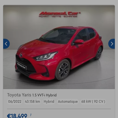
Toyota Yaris
1.5 VVT-i Hybrid
06/2022
43.158 km
Hybrid
Automatique
68 kW ( 92 CV )
€18.499
1