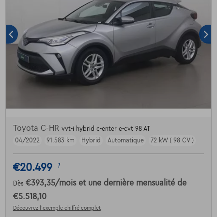
Toyota C-HR
vvt-i hybrid c-enter e-cvt 98 AT
04/2022
91.583 km
Hybrid
Automatique
72 kW ( 98 CV )
€20.499
1
€393,35
/mois
et une dernière mensualité de
Dès
€5.518,10
Découvrez l’exemple chiffré complet