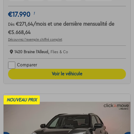
€17.990
1
€271,64
/mois
et une dernière mensualité de
Dès
€5.668,64
Découvrez l’exemple chiffré complet
1420 Braine l'Alleud,
Flies & Co
Comparer
Voir le véhicule
NOUVEAU PRIX