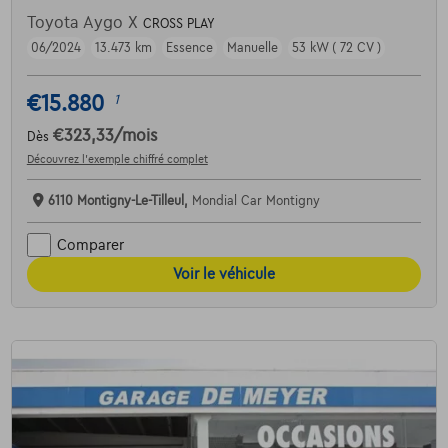
Toyota Aygo X
CROSS PLAY
06/2024
13.473 km
Essence
Manuelle
53 kW ( 72 CV )
€15.880
1
€323,33
/mois
Dès
Découvrez l’exemple chiffré complet
6110 Montigny-Le-Tilleul,
Mondial Car Montigny
Comparer
Voir le véhicule