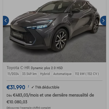
Toyota C-HR
Dynamic plus 2.0 HSD
11/2024
33.549 km
Hybrid
Automatique
112 kW ( 152 CV )
€31.990
1
✓
TVA déductible
€483,03
/mois
et une dernière mensualité de
Dès
€10.080,03
Découvrez l’exemple chiffré complet