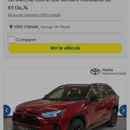
€437,74
/mois
et une dernière mensualité de
Dès
€9.134,74
Découvrez l’exemple chiffré complet
6200 Châtelet,
Garage De Meyer
Comparer
Voir le véhicule