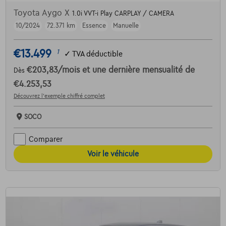
Toyota Aygo X
1.0i VVT-i Play CARPLAY / CAMERA
10/2024
72.371 km
Essence
Manuelle
€13.499
1
✓
TVA déductible
€203,83
/mois
et une dernière mensualité de
Dès
€4.253,53
Découvrez l’exemple chiffré complet
SOCO
Comparer
Voir le véhicule