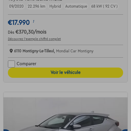
09/2020
22.296 km
Hybrid
Automatique
68 kW ( 92 CV )
€17.990
1
€370,30
/mois
Dès
Découvrez l’exemple chiffré complet
6110 Montigny-Le-Tilleul,
Mondial Car Montigny
Comparer
Voir le véhicule