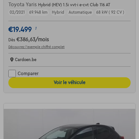
Toyota Yaris
Hybrid (HEV) 1.5i vvt-i e-cvt Club 116 AT
02/2021
69.948 km
Hybrid
Automatique
68 kW ( 92 CV )
€19.499
1
€386,63
/mois
Dès
Découvrez l’exemple chiffré complet
Cardoen.be
Comparer
Voir le véhicule