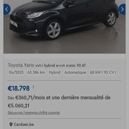
Toyota Yaris
vvt-i hybrid e-cvt iconic 92 AT
04/2023
63.384 km
Hybrid
Automatique
68 kW ( 92 CV )
€18.798
1
€360,71
/mois
et une dernière mensualité de
Dès
€5.060,21
Découvrez l’exemple chiffré complet
Cardoen.be