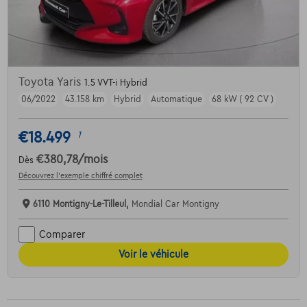
Toyota Yaris
1.5 VVT-i Hybrid
06/2022
43.158 km
Hybrid
Automatique
68 kW ( 92 CV )
€18.499
1
€380,78
/mois
Dès
Découvrez l’exemple chiffré complet
6110 Montigny-Le-Tilleul,
Mondial Car Montigny
Comparer
Voir le véhicule