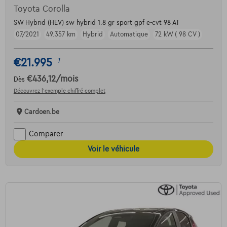
Toyota Corolla
SW Hybrid (HEV) sw hybrid 1.8 gr sport gpf e-cvt 98 AT
07/2021
49.357 km
Hybrid
Automatique
72 kW ( 98 CV )
€21.995
1
€436,12
/mois
Dès
Découvrez l’exemple chiffré complet
Cardoen.be
Comparer
Voir le véhicule