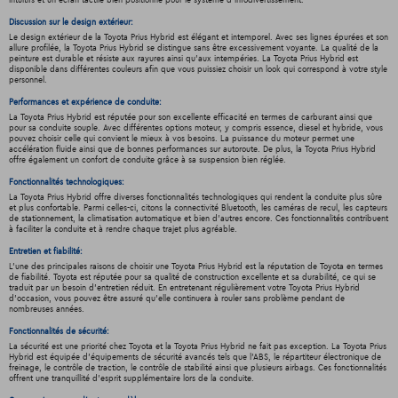
intuitifs et un écran tactile bien positionné pour le système d'infodivertissement.
Discussion sur le design extérieur:
Le design extérieur de la Toyota Prius Hybrid est élégant et intemporel. Avec ses lignes épurées et son
allure profilée, la Toyota Prius Hybrid se distingue sans être excessivement voyante. La qualité de la
peinture est durable et résiste aux rayures ainsi qu'aux intempéries. La Toyota Prius Hybrid est
disponible dans différentes couleurs afin que vous puissiez choisir un look qui correspond à votre style
personnel.
Performances et expérience de conduite:
La Toyota Prius Hybrid est réputée pour son excellente efficacité en termes de carburant ainsi que
pour sa conduite souple. Avec différentes options moteur, y compris essence, diesel et hybride, vous
pouvez choisir celle qui convient le mieux à vos besoins. La puissance du moteur permet une
accélération fluide ainsi que de bonnes performances sur autoroute. De plus, la Toyota Prius Hybrid
offre également un confort de conduite grâce à sa suspension bien réglée.
Fonctionnalités technologiques:
La Toyota Prius Hybrid offre diverses fonctionnalités technologiques qui rendent la conduite plus sûre
et plus confortable. Parmi celles-ci, citons la connectivité Bluetooth, les caméras de recul, les capteurs
de stationnement, la climatisation automatique et bien d'autres encore. Ces fonctionnalités contribuent
à faciliter la conduite et à rendre chaque trajet plus agréable.
Entretien et fiabilité:
L'une des principales raisons de choisir une Toyota Prius Hybrid est la réputation de Toyota en termes
de fiabilité. Toyota est réputée pour sa qualité de construction excellente et sa durabilité, ce qui se
traduit par un besoin d'entretien réduit. En entretenant régulièrement votre Toyota Prius Hybrid
d'occasion, vous pouvez être assuré qu'elle continuera à rouler sans problème pendant de
nombreuses années.
Fonctionnalités de sécurité:
La sécurité est une priorité chez Toyota et la Toyota Prius Hybrid ne fait pas exception. La Toyota Prius
Hybrid est équipée d'équipements de sécurité avancés tels que l'ABS, le répartiteur électronique de
freinage, le contrôle de traction, le contrôle de stabilité ainsi que plusieurs airbags. Ces fonctionnalités
offrent une tranquillité d'esprit supplémentaire lors de la conduite.