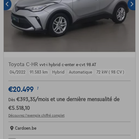
Toyota C-HR
vvt-i hybrid c-enter e-cvt 98 AT
04/2022
91.583 km
Hybrid
Automatique
72 kW ( 98 CV )
€20.499
1
€393,35
/mois
et une dernière mensualité de
Dès
€5.518,10
Découvrez l’exemple chiffré complet
Cardoen.be