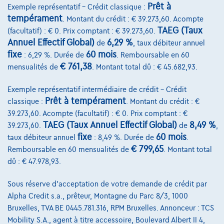
Prêt à
Exemple représentatif – Crédit classique :
tempérament
. Montant du crédit : € 39.273,60. Acompte
TAEG (Taux
(facultatif) : € 0. Prix comptant : € 39.273,60.
Services & Solutions
Annuel Effectif Global)
6,29 %
de
, taux débiteur annuel
fixe
60 mois
: 6,29 %. Durée de
. Remboursable en 60
Assistance dépannage
€ 761,38
mensualités de
. Montant total dû : € 45.682,93.
Financement
Exemple représentatif intermédiaire de crédit – Crédit
Assurance auto
Prêt à tempérament
classique :
. Montant du crédit : €
39.273,60. Acompte (facultatif) : € 0. Prix comptant : €
Leasing
TAEG (Taux Annuel Effectif Global)
8,49 %
39.273,60.
de
,
fixe
60 mois
taux débiteur annuel
: 8,49 %. Durée de
.
Sur Nous
€ 799,65
Remboursable en 60 mensualités de
. Montant total
dû : € 47.978,93.
Devenez client
Sous réserve d'acceptation de votre demande de crédit par
Qui nous sommes
Alpha Credit s.a., prêteur, Montagne du Parc 8/3, 1000
Charte de qualité
Bruxelles, TVA BE 0445.781.316, RPM Bruxelles. Annonceur : TCS
Mobility S.A., agent à titre accessoire, Boulevard Albert II 4,
Nos dealers