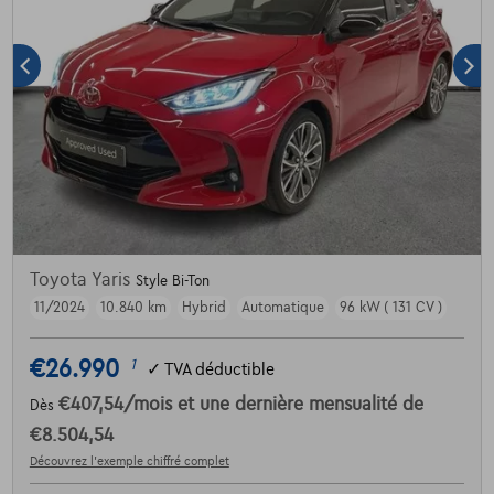
Toyota Yaris
Style Bi-Ton
11/2024
10.840 km
Hybrid
Automatique
96 kW ( 131 CV )
€26.990
1
✓
TVA déductible
€407,54
/mois
et une dernière mensualité de
Dès
€8.504,54
Découvrez l’exemple chiffré complet