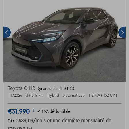
Toyota C-HR
Dynamic plus 2.0 HSD
11/2024
33.549 km
Hybrid
Automatique
112 kW ( 152 CV )
€31.990
1
✓
TVA déductible
€483,03
/mois
et une dernière mensualité de
Dès
€10.080,03