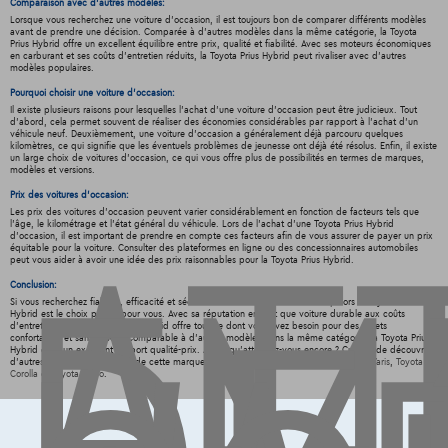
Comparaison avec d'autres modèles:
Lorsque vous recherchez une voiture d'occasion, il est toujours bon de comparer différents modèles
avant de prendre une décision. Comparée à d'autres modèles dans la même catégorie, la Toyota
Prius Hybrid offre un excellent équilibre entre prix, qualité et fiabilité. Avec ses moteurs économiques
en carburant et ses coûts d'entretien réduits, la Toyota Prius Hybrid peut rivaliser avec d'autres
modèles populaires.
Pourquoi choisir une voiture d'occasion:
Il existe plusieurs raisons pour lesquelles l'achat d'une voiture d'occasion peut être judicieux. Tout
d'abord, cela permet souvent de réaliser des économies considérables par rapport à l'achat d'un
AT
véhicule neuf. Deuxièmement, une voiture d'occasion a généralement déjà parcouru quelques
kilomètres, ce qui signifie que les éventuels problèmes de jeunesse ont déjà été résolus. Enfin, il existe
un large choix de voitures d'occasion, ce qui vous offre plus de possibilités en termes de marques,
modèles et versions.
Prix des voitures d'occasion:
Les prix des voitures d'occasion peuvent varier considérablement en fonction de facteurs tels que
l'âge, le kilométrage et l'état général du véhicule. Lors de l'achat d'une Toyota Prius Hybrid
d'occasion, il est important de prendre en compte ces facteurs afin de vous assurer de payer un prix
équitable pour la voiture. Consulter des plateformes en ligne ou des concessionnaires automobiles
peut vous aider à avoir une idée des prix raisonnables pour la Toyota Prius Hybrid.
Conclusion:
Si vous recherchez fiabilité, efficacité et sécurité dans une voiture d'occasion, alors la Toyota Prius
Hybrid est le choix parfait pour vous. Avec sa réputation en tant que voiture durable aux coûts
d'entretien bas, la Toyota Prius Hybrid offre tout ce dont vous avez besoin pour des trajets
confortables et sans soucis. Comparable à d'autres modèles dans la même catégorie, la Toyota Prius
Hybrid offre un excellent rapport qualité-prix. Alors, qu'attendez-vous encore ? Curieux de découvrir
d'autres modèles spécifiques de cette marque ? Alors découvrez ici à l'avance
Toyota Yaris
,
Toyota
Corolla
et
Toyota Aygo
.