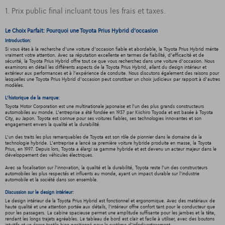
1. Prix public final incluant tous les frais et taxes.
Le Choix Parfait: Pourquoi une Toyota Prius Hybrid d'occasion
Introduction:
Si vous êtes à la recherche d'une voiture d'occasion fiable et abordable, la Toyota Prius Hybrid mérite
vraiment votre attention. Avec sa réputation excellente en termes de fiabilité, d'efficacité et de
sécurité, la Toyota Prius Hybrid offre tout ce que vous recherchez dans une voiture d'occasion. Nous
examinons en détail les différents aspects de la Toyota Prius Hybrid, allant du design intérieur et
extérieur aux performances et à l'expérience de conduite. Nous discutons également des raisons pour
lesquelles une Toyota Prius Hybrid d'occasion peut constituer un choix judicieux par rapport à d'autres
modèles.
L'historique de la marque:
Toyota Motor Corporation est une multinationale japonaise et l'un des plus grands constructeurs
automobiles au monde. L'entreprise a été fondée en 1937 par Kiichiro Toyoda et est basée à Toyota
City, au Japon. Toyota est connue pour ses voitures fiables, ses technologies innovantes et son
engagement envers la qualité et la durabilité.
L'un des traits les plus remarquables de Toyota est son rôle de pionnier dans le domaine de la
technologie hybride. L'entreprise a lancé sa première voiture hybride produite en masse, la Toyota
Prius, en 1997. Depuis lors, Toyota a élargi sa gamme hybride et est devenu un acteur majeur dans le
développement des véhicules électriques.
Avec sa focalisation sur l'innovation, la qualité et la durabilité, Toyota reste l'un des constructeurs
automobiles les plus respectés et influents au monde, ayant un impact durable sur l'industrie
automobile et la société dans son ensemble.
Discussion sur le design intérieur:
Le design intérieur de la Toyota Prius Hybrid est fonctionnel et ergonomique. Avec des matériaux de
haute qualité et une attention portée aux détails, l'intérieur offre confort tant pour le conducteur que
pour les passagers. La cabine spacieuse permet une amplitude suffisante pour les jambes et la tête,
rendant les longs trajets agréables. Le tableau de bord est clair et facile à utiliser, avec des boutons