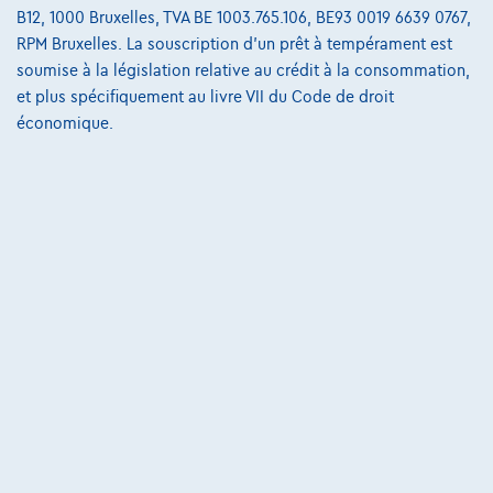
B12, 1000 Bruxelles, TVA BE 1003.765.106, BE93 0019 6639 0767,
Nos partenaires
RPM Bruxelles. La souscription d'un prêt à tempérament est
soumise à la législation relative au crédit à la consommation,
Notre équipe
et plus spécifiquement au livre VII du Code de droit
économique.
Contact
@2024 TCS Mobility SA/NV Copyright
Conditions Générales
Conditions d'assistance
Protection Des Données
Politique Des Cookies
Charte de qualité
Site Map