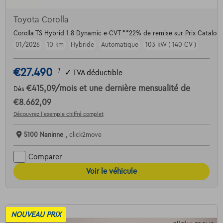
Toyota Corolla
Corolla TS Hybrid 1.8 Dynamic e-CVT **22% de remise sur Prix Catalog
01/2026
10 km
Hybride
Automatique
103 kW ( 140 CV )
€27.490
1
✓
TVA déductible
€415,09
/mois
et une dernière mensualité de
Dès
€8.662,09
Découvrez l’exemple chiffré complet
5100 Naninne ,
click2move
Comparer
Voir le véhicule
NOUVEAU PRIX