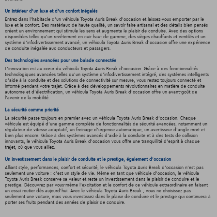
Un intérieur d’un luxe et d’un confort inégalés
Entrez dans l'habitacle d'un véhicula Toyota Auris Break d'occasion et laissez-vous emporter par le
luxe et le confort. Des matériaux de haute qualité, un savoir-faire artisanal et des détails bien pensés
créent un environnement qui stimule les sens et augmente le plaisir de conduire. Avec des options
disponibles telles qu'un revêtement en cuir haut de gamme, des sièges chauffants et ventilés et un
système d'infodivertissement avancé, un véhicula Toyota Auris Break d'occasion offre une expérience
de conduite inégalée aux conducteurs et passagers.
Des technologies avancées pour une balade connectée
L'innovation est au cœur du véhicula Toyota Auris Break d'occasion. Grâce à des fonctionnalités
technologiques avancées telles qu'un système d'infodivertissement intégré, des systèmes intelligents
d'aide à la conduite et des solutions de connectivité sur mesure, vous restez toujours connecté et
informé pendant votre trajet. Grâce à des développements révolutionnaires en matière de conduite
autonome et d'électrification, un véhicula Toyota Auris Break d'occasion offre un avant-goût de
l'avenir de la mobilité.
La sécurité comme priorité
La sécurité passe toujours en premier avec un véhicula Toyota Auris Break d'occasion. Chaque
véhicule est équipé d'une gamme complète de fonctionnalités de sécurité avancées, notamment un
régulateur de vitesse adaptatif, un freinage d'urgence automatique, un avertisseur d'angle mort et
bien plus encore. Grâce à des systèmes avancés d'aide à la conduite et à des tests de collision
innovants, le véhicula Toyota Auris Break d'occasion vous offre une tranquillité d'esprit à chaque
trajet, où que vous alliez.
Un investissement dans le plaisir de conduite et le prestige, également d'occasion
Alliant style, performances, confort et sécurité, le véhicula Toyota Auris Break d'occasion n'est pas
seulement une voiture : c'est un style de vie. Même en tant que véhicule d'occasion, le véhicula
Toyota Auris Break conserve sa valeur et reste un investissement dans le plaisir de conduire et le
prestige. Découvrez par vous-même l'excitation et le confort de ce véhicule extraordinaire en faisant
un essai routier dès aujourd'hui. Avec le véhicula Toyota Auris Break , vous ne choisissez pas
seulement une voiture, mais vous investissez dans le plaisir de conduire et le prestige qui continuera à
porter ses fruits pendant des années de plaisir de conduire.