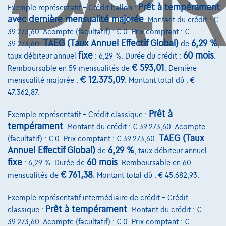
1000 Bruxelles
Prêt à tempérament
Exemple représentatif – Crédit ballon :
avec dernière mensualité majorée
. Montant du crédit : €
39.273,60. Acompte (facultatif) : € 0. Prix comptant : €
TAEG (Taux Annuel Effectif Global)
6,29 %
39.273,60.
de
,
fixe
60 mois
taux débiteur annuel
: 6,29 %. Durée du crédit :
.
Services & Solutions
€ 593,01
Remboursable en 59 mensualités de
. Dernière
Assistance dépannage
€ 12.375,09
mensualité majorée :
. Montant total dû : €
47.362,87.
Financement
Prêt à
Exemple représentatif – Crédit classique :
Assurance auto
tempérament
. Montant du crédit : € 39.273,60. Acompte
Leasing
TAEG (Taux
(facultatif) : € 0. Prix comptant : € 39.273,60.
Annuel Effectif Global)
6,29 %
de
, taux débiteur annuel
fixe
60 mois
: 6,29 %. Durée de
. Remboursable en 60
Sur Nous
€ 761,38
mensualités de
. Montant total dû : € 45.682,93.
Devenez client
Exemple représentatif intermédiaire de crédit – Crédit
Qui nous sommes
Prêt à tempérament
classique :
. Montant du crédit : €
39.273,60. Acompte (facultatif) : € 0. Prix comptant : €