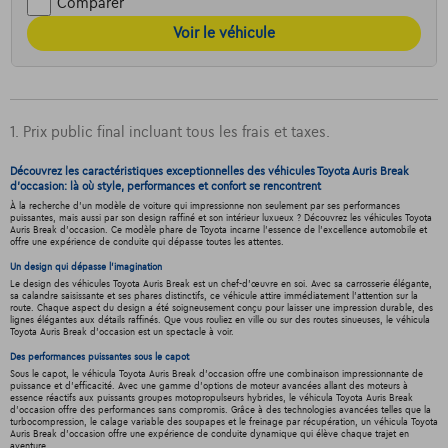
Comparer
Voir le véhicule
1. Prix public final incluant tous les frais et taxes.
Découvrez les caractéristiques exceptionnelles des véhicules Toyota Auris Break
d'occasion: là où style, performances et confort se rencontrent
À la recherche d'un modèle de voiture qui impressionne non seulement par ses performances
puissantes, mais aussi par son design raffiné et son intérieur luxueux ? Découvrez les véhicules Toyota
Auris Break d'occasion. Ce modèle phare de Toyota incarne l'essence de l'excellence automobile et
offre une expérience de conduite qui dépasse toutes les attentes.
Un design qui dépasse l'imagination
Le design des véhicules Toyota Auris Break est un chef-d'œuvre en soi. Avec sa carrosserie élégante,
sa calandre saisissante et ses phares distinctifs, ce véhicule attire immédiatement l'attention sur la
route. Chaque aspect du design a été soigneusement conçu pour laisser une impression durable, des
lignes élégantes aux détails raffinés. Que vous rouliez en ville ou sur des routes sinueuses, le véhicula
Toyota Auris Break d'occasion est un spectacle à voir.
Des performances puissantes sous le capot
Sous le capot, le véhicula Toyota Auris Break d'occasion offre une combinaison impressionnante de
puissance et d'efficacité. Avec une gamme d'options de moteur avancées allant des moteurs à
essence réactifs aux puissants groupes motopropulseurs hybrides, le véhicula Toyota Auris Break
d'occasion offre des performances sans compromis. Grâce à des technologies avancées telles que la
turbocompression, le calage variable des soupapes et le freinage par récupération, un véhicula Toyota
Auris Break d'occasion offre une expérience de conduite dynamique qui élève chaque trajet en
aventure.