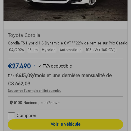
Toyota Corolla
Corolla TS Hybrid 1.8 Dynamic e-CVT **22% de remise sur Prix Catalog
04/2026
15 km
Hybride
Automatique
103 kW ( 140 CV )
€27.490
1
✓
TVA déductible
€415,09
/mois
et une dernière mensualité de
Dès
€8.662,09
Découvrez l’exemple chiffré complet
5100 Naninne ,
click2move
Comparer
Voir le véhicule