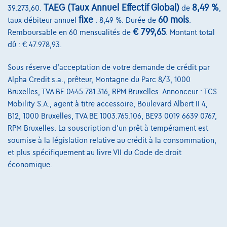
Charte de qualité
TAEG (Taux Annuel Effectif Global)
8,49 %
39.273,60.
de
,
fixe
60 mois
taux débiteur annuel
: 8,49 %. Durée de
.
Nos dealers
€ 799,65
Remboursable en 60 mensualités de
. Montant total
Nos partenaires
dû : € 47.978,93.
Notre équipe
Sous réserve d'acceptation de votre demande de crédit par
Alpha Credit s.a., prêteur, Montagne du Parc 8/3, 1000
Contact
Bruxelles, TVA BE 0445.781.316, RPM Bruxelles. Annonceur : TCS
Mobility S.A., agent à titre accessoire, Boulevard Albert II 4,
B12, 1000 Bruxelles, TVA BE 1003.765.106, BE93 0019 6639 0767,
@2024 TCS Mobility SA/NV Copyright
RPM Bruxelles. La souscription d'un prêt à tempérament est
soumise à la législation relative au crédit à la consommation,
Conditions Générales
et plus spécifiquement au livre VII du Code de droit
économique.
Conditions d'assistance
Protection Des Données
Politique Des Cookies
Charte de qualité