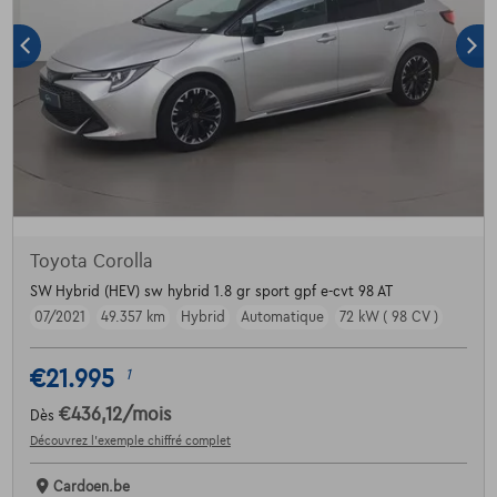
Toyota Corolla
SW Hybrid (HEV) sw hybrid 1.8 gr sport gpf e-cvt 98 AT
07/2021
49.357 km
Hybrid
Automatique
72 kW ( 98 CV )
€21.995
1
€436,12
/mois
Dès
Découvrez l’exemple chiffré complet
Cardoen.be