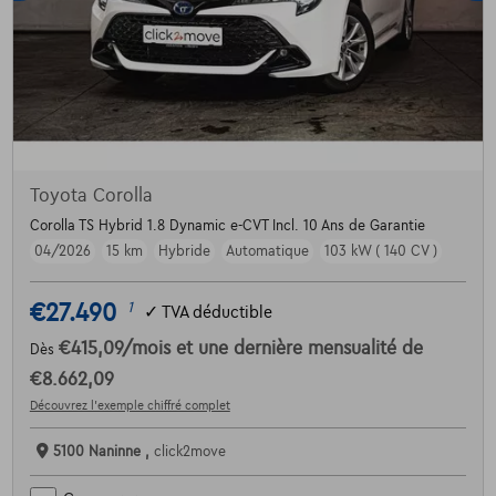
Toyota Corolla
Corolla TS Hybrid 1.8 Dynamic e-CVT Incl. 10 Ans de Garantie
04/2026
15 km
Hybride
Automatique
103 kW ( 140 CV )
€27.490
1
✓
TVA déductible
€415,09
/mois
et une dernière mensualité de
Dès
€8.662,09
Découvrez l’exemple chiffré complet
5100 Naninne ,
click2move