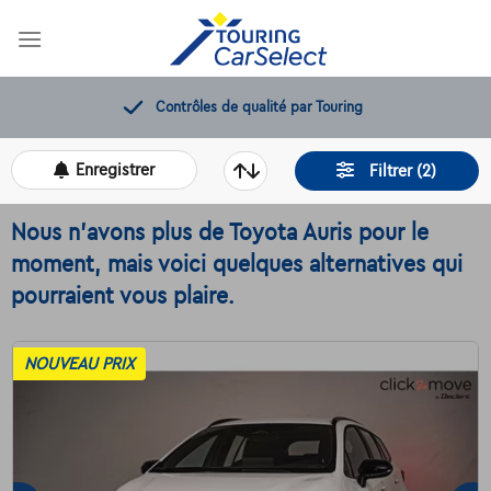
Skip
to
content
12 mois de dépannage offerts
Enregistrer
Filtrer (2)
Nous n'avons plus de Toyota Auris pour le
moment, mais voici quelques alternatives qui
pourraient vous plaire.
NOUVEAU PRIX