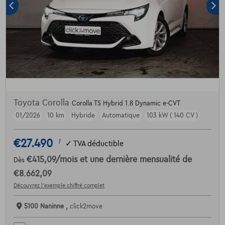
Toyota Corolla
Corolla TS Hybrid 1.8 Dynamic e-CVT
01/2026
10 km
Hybride
Automatique
103 kW ( 140 CV )
€27.490
1
✓
TVA déductible
€415,09
/mois
et une dernière mensualité de
Dès
€8.662,09
Découvrez l’exemple chiffré complet
5100 Naninne ,
click2move