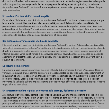
d'occasion offre des performances sans compromis. Grâce à des technologies avancées telles que la
turbocompression, le calage variable des soupapes et le freinage par récupération, un véhicula
Subaru Impreza Berline d'occasion offre une expérience de conduite dynamique qui élève chaque
trajet en aventure.
Un intérieur d’un luxe et d’un confort inégalés
Entrez dans l'habitacle d'un véhicula Subaru Impreza Berline d'occasion et laissez-vous emporter par
le luxe et le confort. Des matériaux de haute qualité, un savoir-faire artisanal et des détails bien
pensés créent un environnement qui stimule les sens et augmente le plaisir de conduire. Avec des
options disponibles telles qu'un revêtement en cuir haut de gamme, des sièges chauffants et ventilés
et un système d'infodivertissement avancé, un véhicula Subaru Impreza Berline d'occasion offre une
expérience de conduite inégalée aux conducteurs et passagers.
Des technologies avancées pour une balade connectée
L'innovation est au cœur du véhicula Subaru Impreza Berline d'occasion. Grâce à des fonctionnalités
technologiques avancées telles qu'un système d'infodivertissement intégré, des systèmes intelligents
d'aide à la conduite et des solutions de connectivité sur mesure, vous restez toujours connecté et
informé pendant votre trajet. Grâce à des développements révolutionnaires en matière de conduite
autonome et d'électrification, un véhicula Subaru Impreza Berline d'occasion offre un avant-goût de
l'avenir de la mobilité.
La sécurité comme priorité
La sécurité passe toujours en premier avec un véhicula Subaru Impreza Berline d'occasion. Chaque
véhicule est équipé d'une gamme complète de fonctionnalités de sécurité avancées, notamment un
régulateur de vitesse adaptatif, un freinage d'urgence automatique, un avertisseur d'angle mort et
bien plus encore. Grâce à des systèmes avancés d'aide à la conduite et à des tests de collision
innovants, le véhicula Subaru Impreza Berline d'occasion vous offre une tranquillité d'esprit à chaque
trajet, où que vous alliez.
Un investissement dans le plaisir de conduite et le prestige, également d'occasion
Alliant style, performances, confort et sécurité, le véhicula Subaru Impreza Berline d'occasion n'est
pas seulement une voiture : c'est un style de vie. Même en tant que véhicule d'occasion, le véhicula
Subaru Impreza Berline conserve sa valeur et reste un investissement dans le plaisir de conduire et le
prestige. Découvrez par vous-même l'excitation et le confort de ce véhicule extraordinaire en faisant
un essai routier dès aujourd'hui. Avec le véhicula Subaru Impreza Berline , vous ne choisissez pas