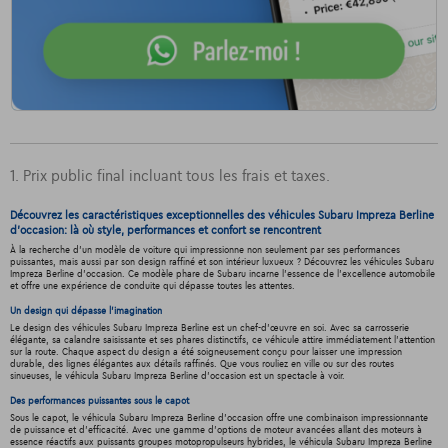
1. Prix public final incluant tous les frais et taxes.
Découvrez les caractéristiques exceptionnelles des véhicules Subaru Impreza Berline
d'occasion: là où style, performances et confort se rencontrent
À la recherche d'un modèle de voiture qui impressionne non seulement par ses performances
puissantes, mais aussi par son design raffiné et son intérieur luxueux ? Découvrez les véhicules Subaru
Impreza Berline d'occasion. Ce modèle phare de Subaru incarne l'essence de l'excellence automobile
et offre une expérience de conduite qui dépasse toutes les attentes.
Un design qui dépasse l'imagination
Le design des véhicules Subaru Impreza Berline est un chef-d'œuvre en soi. Avec sa carrosserie
élégante, sa calandre saisissante et ses phares distinctifs, ce véhicule attire immédiatement l'attention
sur la route. Chaque aspect du design a été soigneusement conçu pour laisser une impression
durable, des lignes élégantes aux détails raffinés. Que vous rouliez en ville ou sur des routes
sinueuses, le véhicula Subaru Impreza Berline d'occasion est un spectacle à voir.
Des performances puissantes sous le capot
Sous le capot, le véhicula Subaru Impreza Berline d'occasion offre une combinaison impressionnante
de puissance et d'efficacité. Avec une gamme d'options de moteur avancées allant des moteurs à
essence réactifs aux puissants groupes motopropulseurs hybrides, le véhicula Subaru Impreza Berline