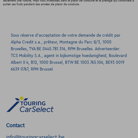
seulement une voiture, mais vous investissez dans le plaisir de conduire et le prestige qui continuera à
porter ses fruits pendant des années de plaisir de conduire.
Sous réserve d’acceptation de votre demande de crédit par
Alpha Credit s.a., prêteur, Montagne du Parc 8/3, 1000
Bruxelles, TVA BE 0445.781.316, RPM Bruxelles. Adverteerder:
TCS Mobility S.A., agent in bijkomstige hoedanigheid, Boulevard
Albert II 4, B12, 1000 Brussel, BTW BE 1003.765.106, BE93 0019
6639 0767, RPM Brussel.
Contact
info@touringcarselect.be