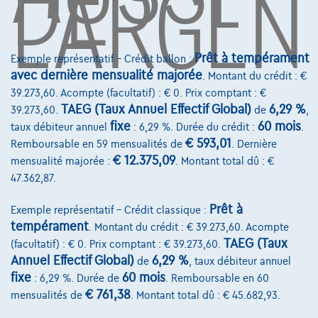
DE
L'ARGEN
Qui nous sommes
Charte de qualité
Prêt à tempérament
Exemple représentatif – Crédit ballon :
Nos dealers
avec dernière mensualité majorée
. Montant du crédit : €
Nos partenaires
39.273,60. Acompte (facultatif) : € 0. Prix comptant : €
TAEG (Taux Annuel Effectif Global)
6,29 %
39.273,60.
de
,
Notre équipe
fixe
60 mois
taux débiteur annuel
: 6,29 %. Durée du crédit :
.
€ 593,01
Remboursable en 59 mensualités de
. Dernière
Contact
€ 12.375,09
mensualité majorée :
. Montant total dû : €
47.362,87.
Prêt à
@2024 TCS Mobility SA/NV Copyright
Exemple représentatif – Crédit classique :
tempérament
. Montant du crédit : € 39.273,60. Acompte
Conditions Générales
TAEG (Taux
(facultatif) : € 0. Prix comptant : € 39.273,60.
Annuel Effectif Global)
6,29 %
de
, taux débiteur annuel
Conditions d'assistance
fixe
60 mois
: 6,29 %. Durée de
. Remboursable en 60
Protection Des Données
€ 761,38
mensualités de
. Montant total dû : € 45.682,93.