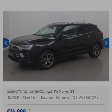
SsangYong Korando
t-gdi 2WD onyx 163
12/2021
72.664 km
Essence
Manuelle
120 kW ( 163 CV )
€14.999
1