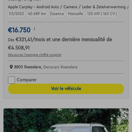
Apple Carplay - Android Auto / Camera / Leder & Zetelverwarming / T
03/2023
40.689 km
Essence
Manuelle
120 kW ( 163 CV )
€16.750
1
€321,41
/mois
et une dernière mensualité de
Dès
€4.508,91
Découvrez l’exemple chiffré complet
8800 Roeselare,
Decocars Roeselare
Comparer
Voir le véhicule