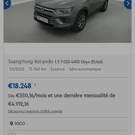
SsangYong Korando
1.5 T-GDI 4WD Onyx (EU6d)
03/2022
75.943 km
Essence
Sémi-automatique
€18.248
1
€350,16
/mois
et une dernière mensualité de
Dès
€4.912,16
Découvrez l’exemple chiffré complet
SOCO