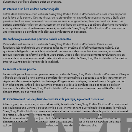
dynamique qui élève chaque trajet en aventure.
Un intérieur d’un luxe et d’un confort inégalés
Entrez dans l'habitacle d'un véhicula SsangYong Rodius Minibus d'occasion et laissez-vous emporter
par le luxe et le confort. Des matériaux de haute qualité, un savoir-faire artisanal et des détails bien
pensés créent un environnement qui stimule les sens et augmente le plaisir de conduire. Avec des
options disponibles telles qu'un revêtement en cuir haut de gamme, des sièges chauffants et ventilés
et un système d'infodivertissement avancé, un véhicula SsangYong Rodius Minibus d'occasion offre
une expérience de conduite inégalée aux conducteurs et passagers.
Des technologies avancées pour une balade connectée
L'innovation est au cœur du véhicula SsangYong Rodius Minibus d'occasion. Grâce à des
fonctionnalités technologiques avancées telles qu'un système d'infodivertissement intégré, des
systèmes intelligents d'aide à la conduite et des solutions de connectivité sur mesure, vous restez
toujours connecté et informé pendant votre trajet. Grâce à des développements révolutionnaires en
matière de conduite autonome et d'électrification, un véhicula SsangYong Rodius Minibus d'occasion
offre un avant-goût de l'avenir de la mobilité.
La sécurité comme priorité
La sécurité passe toujours en premier avec un véhicula SsangYong Rodius Minibus d'occasion. Chaque
véhicule est équipé d'une gamme complète de fonctionnalités de sécurité avancées, notamment un
régulateur de vitesse adaptatif, un freinage d'urgence automatique, un avertisseur d'angle mort et
bien plus encore. Grâce à des systèmes avancés d'aide à la conduite et à des tests de collision
innovants, le véhicula SsangYong Rodius Minibus d'occasion vous offre une tranquillité d'esprit à
chaque trajet, où que vous alliez.
Un investissement dans le plaisir de conduite et le prestige, également d'occasion
Alliant style, performances, confort et sécurité, le véhicula SsangYong Rodius Minibus d'occasion n'est
pas seulement une voiture : c'est un style de vie. Même en tant que véhicule d'occasion, le véhicula
SsangYong Rodius Minibus conserve sa valeur et reste un investissement dans le plaisir de conduire et
le prestige. Découvrez par vous-même l'excitation et le confort de ce véhicule extraordinaire en
faisant un essai routier dès aujourd'hui. Avec le véhicula SsangYong Rodius Minibus , vous ne
choisissez pas seulement une voiture, mais vous investissez dans le plaisir de conduire et le prestige
qui continuera à porter ses fruits pendant des années de plaisir de conduire.