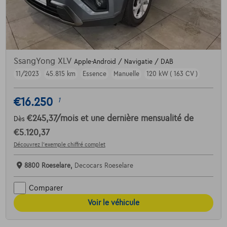
SsangYong XLV
Apple-Android / Navigatie / DAB
11/2023
45.815 km
Essence
Manuelle
120 kW ( 163 CV )
€16.250
1
€245,37
/mois
et une dernière mensualité de
Dès
€5.120,37
Découvrez l’exemple chiffré complet
8800 Roeselare,
Decocars Roeselare
Comparer
Voir le véhicule