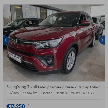
SsangYong Tivoli
Leder / Camera / Cruise / Carplay-Android
03/2022
33.057 km
Essence
Manuelle
94 kW ( 128 CV )
€13.250
1