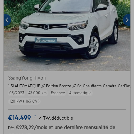
SsangYong Tivoli
1.5i AUTOMATIQUE // Edition Bronze // Sg Chauffants Caméra CarPlay 
03/2023
47.000 km
Essence
Automatique
120 kW ( 163 CV )
€14.499
1
✓
TVA déductible
€278,22
/mois
et une dernière mensualité de
Dès