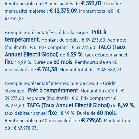
€ 593,01
Remboursable en 59 mensualités de
. Dernière
1000 Bruxelles
€ 12.375,09
mensualité majorée :
. Montant total dû : €
47.362,87.
Prêt à
Exemple représentatif – Crédit classique :
Services & Solutions
tempérament
. Montant du crédit : € 39.273,60. Acompte
TAEG (Taux
(facultatif) : € 0. Prix comptant : € 39.273,60.
Assistance dépannage
Annuel Effectif Global)
6,29 %
de
, taux débiteur annuel
fixe
60 mois
: 6,29 %. Durée de
. Remboursable en 60
Financement
€ 761,38
mensualités de
. Montant total dû : € 45.682,93.
Assurance auto
Exemple représentatif intermédiaire de crédit – Crédit
Leasing
Prêt à tempérament
classique :
. Montant du crédit : €
39.273,60. Acompte (facultatif) : € 0. Prix comptant : €
TAEG (Taux Annuel Effectif Global)
8,49 %
39.273,60.
de
,
Sur Nous
fixe
60 mois
taux débiteur annuel
: 8,49 %. Durée de
.
Devenez client
€ 799,65
Remboursable en 60 mensualités de
. Montant total
dû : € 47.978,93.
Qui nous sommes