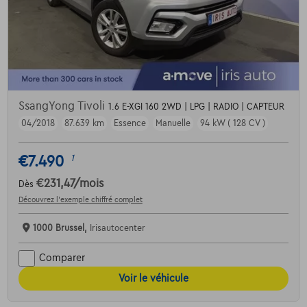
SsangYong Tivoli
1.6 E-XGI 160 2WD | LPG | RADIO | CAPTEUR
04/2018
87.639 km
Essence
Manuelle
94 kW ( 128 CV )
€7.490
1
€231,47
/mois
Dès
Découvrez l’exemple chiffré complet
1000 Brussel,
Irisautocenter
Comparer
Voir le véhicule