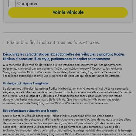
Comparer
Voir le véhicule
1. Prix public final incluant tous les frais et taxes.
Découvrez les caractéristiques exceptionnelles des véhicules SsangYong Rodius
Minibus d'occasion: là où style, performances et confort se rencontrent
À la recherche d'un modèle de voiture qui impressionne non seulement par ses performances
puissantes, mais aussi par son design raffiné et son intérieur luxueux ? Découvrez les véhicules
SsangYong Rodius Minibus d'occasion. Ce modèle phare de SsangYong incarne l'essence de
l'excellence automobile et offre une expérience de conduite qui dépasse toutes les attentes.
Un design qui dépasse l'imagination
Le design des véhicules SsangYong Rodius Minibus est un chef-d'œuvre en soi. Avec sa carrosserie
élégante, sa calandre saisissante et ses phares distinctifs, ce véhicule attire immédiatement l'attention
sur la route. Chaque aspect du design a été soigneusement conçu pour laisser une impression
durable, des lignes élégantes aux détails raffinés. Que vous rouliez en ville ou sur des routes
sinueuses, le véhicula SsangYong Rodius Minibus d'occasion est un spectacle à voir.
Des performances puissantes sous le capot
Sous le capot, le véhicula SsangYong Rodius Minibus d'occasion offre une combinaison
impressionnante de puissance et d'efficacité. Avec une gamme d'options de moteur avancées allant
des moteurs à essence réactifs aux puissants groupes motopropulseurs hybrides, le véhicula
SsangYong Rodius Minibus d'occasion offre des performances sans compromis. Grâce à des
technologies avancées telles que la turbocompression, le calage variable des soupapes et le freinage
par récupération, un véhicula SsangYong Rodius Minibus d'occasion offre une expérience de conduite