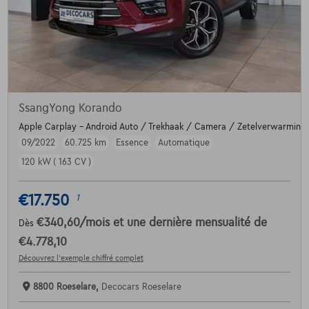
SsangYong Korando
Apple Carplay - Android Auto / Trekhaak / Camera / Zetelverwarming
09/2022
60.725 km
Essence
Automatique
120 kW ( 163 CV )
€17.750
1
€340,60
/mois
et une dernière mensualité de
Dès
€4.778,10
Découvrez l’exemple chiffré complet
8800 Roeselare,
Decocars Roeselare