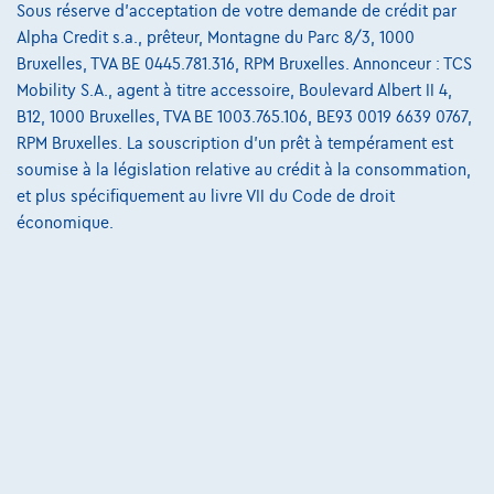
Sous réserve d'acceptation de votre demande de crédit par
Charte de qualité
Alpha Credit s.a., prêteur, Montagne du Parc 8/3, 1000
Nos dealers
Bruxelles, TVA BE 0445.781.316, RPM Bruxelles. Annonceur : TCS
Mobility S.A., agent à titre accessoire, Boulevard Albert II 4,
Nos partenaires
B12, 1000 Bruxelles, TVA BE 1003.765.106, BE93 0019 6639 0767,
Notre équipe
RPM Bruxelles. La souscription d'un prêt à tempérament est
soumise à la législation relative au crédit à la consommation,
Contact
et plus spécifiquement au livre VII du Code de droit
économique.
@2024 TCS Mobility SA/NV Copyright
Conditions Générales
Conditions d'assistance
Protection Des Données
Politique Des Cookies