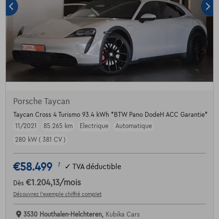
Porsche Taycan
Taycan Cross 4 Turismo 93.4 kWh *BTW Pano DodeH ACC Garantie*
11/2021
85.265 km
Electrique
Automatique
280 kW ( 381 CV )
€58.499
1
✓
TVA déductible
€1.204,13
/mois
Dès
Découvrez l’exemple chiffré complet
3530 Houthalen-Helchteren,
Kubika Cars