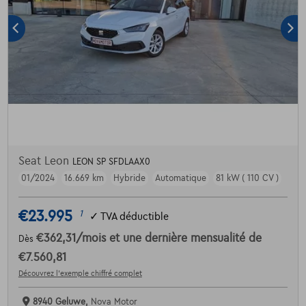
Seat Leon
LEON SP SFDLAAX0
01/2024
16.669 km
Hybride
Automatique
81 kW ( 110 CV )
€23.995
1
✓
TVA déductible
€362,31
/mois
et une dernière mensualité de
Dès
€7.560,81
Découvrez l’exemple chiffré complet
8940 Geluwe,
Nova Motor