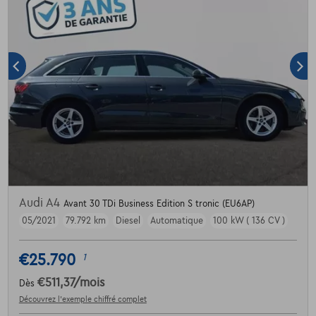
Audi A4
Avant 30 TDi Business Edition S tronic (EU6AP)
05/2021
79.792 km
Diesel
Automatique
100 kW ( 136 CV )
€25.790
1
€511,37
/mois
Dès
Découvrez l’exemple chiffré complet