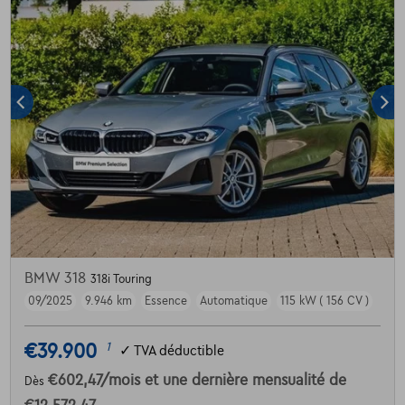
BMW 318
318i Touring
09/2025
9.946 km
Essence
Automatique
115 kW ( 156 CV )
€39.900
1
✓
TVA déductible
€602,47
/mois
et une dernière mensualité de
Dès