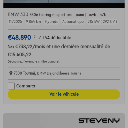
BMW 330
330e touring m sport pro | pano | towb | h/k
11/2025
9.864 km
Hybride
Automatique
215 kW ( 292 CV )
€48.890
1
✓
TVA déductible
€738,22
/mois
et une dernière mensualité de
Dès
€15.405,22
Découvrez l’exemple chiffré complet
7500 Tournai,
BMW Dejonckheere Tournai
Comparer
Voir le véhicule