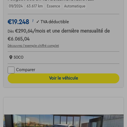
09/2024
63.617 km
Essence
Automatique
€19.248
1
✓
TVA déductible
€290,64
/mois
et une dernière mensualité de
Dès
€6.065,04
Découvrez l’exemple chiffré complet
SOCO
Comparer
Voir le véhicule