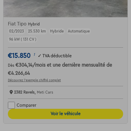
Fiat Tipo
Hybrid
02/2023
25.530 km
Hybride
Automatique
96 kW ( 131 CV )
€15.850
1
✓
TVA déductible
€304,14
/mois
et une dernière mensualité de
Dès
€4.266,64
Découvrez l’exemple chiffré complet
2382 Ravels,
Meti Cars
Comparer
Voir le véhicule