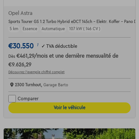
Opel Astra
Sports Tourer GS 1.2 Turbo Hybrid eDCT 145ch - Elektr. Koffer - Pano Dak
5 km
Essence
Automatique
107 kW ( 146 CV )
€30.550
1
✓
TVA déductible
€461,29
/mois
et une dernière mensualité de
Dès
€9.626,29
Découvrez l’exemple chiffré complet
2300 Turnhout,
Garage Barto
Comparer
Voir le véhicule