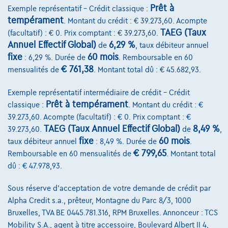
Comparer
Prêt à
Exemple représentatif – Crédit classique :
Voir le véhicule
tempérament
. Montant du crédit : € 39.273,60. Acompte
TAEG (Taux
(facultatif) : € 0. Prix comptant : € 39.273,60.
Annuel Effectif Global)
6,29 %
de
, taux débiteur annuel
fixe
60 mois
: 6,29 %. Durée de
. Remboursable en 60
€ 761,38
mensualités de
. Montant total dû : € 45.682,93.
Exemple représentatif intermédiaire de crédit – Crédit
Prêt à tempérament
classique :
. Montant du crédit : €
39.273,60. Acompte (facultatif) : € 0. Prix comptant : €
TAEG (Taux Annuel Effectif Global)
8,49 %
39.273,60.
de
,
fixe
60 mois
taux débiteur annuel
: 8,49 %. Durée de
.
€ 799,65
Remboursable en 60 mensualités de
. Montant total
dû : € 47.978,93.
Sous réserve d'acceptation de votre demande de crédit par
Alpha Credit s.a., prêteur, Montagne du Parc 8/3, 1000
Bruxelles, TVA BE 0445.781.316, RPM Bruxelles. Annonceur : TCS
Mobility S.A., agent à titre accessoire, Boulevard Albert II 4,
Dacia Jogger
Extreme ** as new **