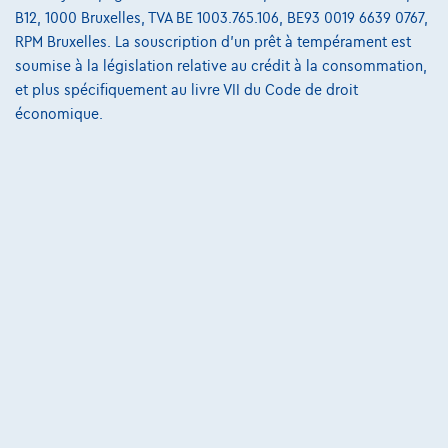
B12, 1000 Bruxelles, TVA BE 1003.765.106, BE93 0019 6639 0767,
05/2023
34.355 km
Essence
Manuelle
81 kW ( 110 CV )
RPM Bruxelles. La souscription d'un prêt à tempérament est
soumise à la législation relative au crédit à la consommation,
€17.990
1
et plus spécifiquement au livre VII du Code de droit
€345,21
/mois
et une dernière mensualité de
Dès
économique.
€4.842,71
Découvrez l’exemple chiffré complet
9991 Adegem,
Peugeot De Backer
Comparer
Voir le véhicule