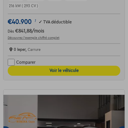
216 kW ( 293 CV )
€40.900
1
✓
TVA déductible
€841,88
/mois
Dès
Découvrez l’exemple chiffré complet
0 Ieper,
Carrure
Comparer
Voir le véhicule