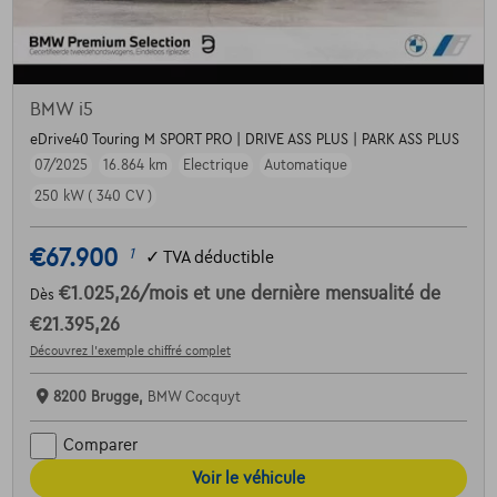
BMW i5
eDrive40 Touring M SPORT PRO | DRIVE ASS PLUS | PARK ASS PLUS
07/2025
16.864 km
Electrique
Automatique
250 kW ( 340 CV )
€67.900
1
✓
TVA déductible
€1.025,26
/mois
et une dernière mensualité de
Dès
€21.395,26
Découvrez l’exemple chiffré complet
8200 Brugge,
BMW Cocquyt
Comparer
Voir le véhicule