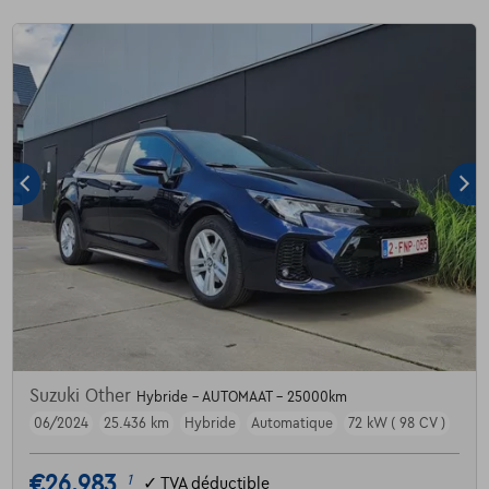
Suzuki Other
Hybride - AUTOMAAT - 25000km
06/2024
25.436 km
Hybride
Automatique
72 kW ( 98 CV )
€26.983
1
✓
TVA déductible