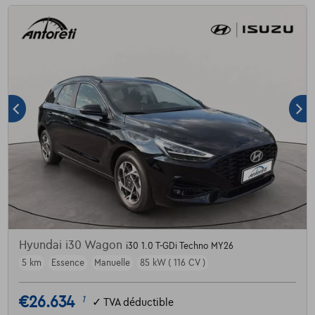
Hyundai i30 Wagon
i30 1.0 T-GDi Techno MY26
5 km
Essence
Manuelle
85 kW ( 116 CV )
€26.634
1
✓
TVA déductible