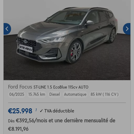
Ford Focus
ST-LINE 1.5 EcoBlue 115cv AUTO
06/2025
15.745 km
Diesel
Automatique
85 kW ( 116 CV )
€25.998
1
✓
TVA déductible
€392,56
/mois
et une dernière mensualité de
Dès
€8.191,96