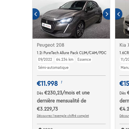
Peugeot 208
Kia
1.2i PureTech Allure Pack CLIM/CAM/PDC
1.6CR
09/2022
64.234 km
Essence
11/2
Sémi-automatique
Manu
€11.998
€1
1
€230,23
/mois
et une
Dès
Dès
dernière mensualité de
dern
€3.229,73
€4.2
Découvrez l’exemple chiffré complet
Découv