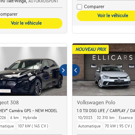
390 Tielt-Winge,
AUTOKRUISPUNT
Comparer
omparer
Voir le véhicule
Voir le véhicule
NOUVEAU PRIX
geot 308
Volkswagen Polo
HEV* Caméra GPS - NEW MODEL
1.0 TSI DSG LIFE / CARPLAY / DA
026
6 km
Hybride
10/2023
32.310 km
Essence
matique
107 kW ( 145 CV )
Automatique
70 kW ( 95 CV )