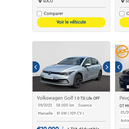
SOCO
3
Comparer
C
Voir le véhicule
Volkswagen Golf
Peu
1.0 TSI Life OPF
09/2022
58.000 km
Essence
GT M
01/2
Manuelle
81 kW ( 109 CV )
Auto
1