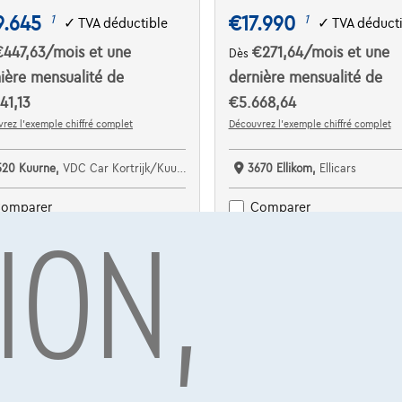
9.645
€17.990
1
1
✓
TVA déductible
✓
TVA déduct
€447,63
/mois
et une
€271,64
/mois
et une
Dès
ière mensualité de
dernière mensualité de
41,13
€5.668,64
rez l’exemple chiffré complet
Découvrez l’exemple chiffré complet
520 Kuurne,
VDC Car Kortrijk/Kuurne
3670 Ellikom,
Ellicars
ION,
omparer
Comparer
Voir le véhicule
Voir le véhicule