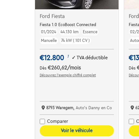
Ford Fiesta
Ford
Fiesta 1.0 EcoBoost Connected
Fiest
01/2024
44.130 km
Essence
02/2
Manuelle
74 kW ( 101 CV )
Auto
€12.800
€13
1
✓
TVA déductible
€260,62
/mois
Dès
Dès
Découvrez l’exemple chiffré complet
Découv
8793 Waregem,
Auto's Danny en Co
6
Comparer
C
Voir le véhicule