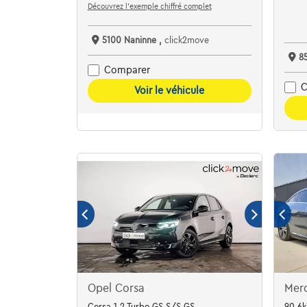
Découvrez l’exemple chiffré complet
5100 Naninne ,
click2move
8
Comparer
C
Voir le véhicule
Opel Corsa
Mer
Corsa 1.2 Turbo GS S/S GS
90.6