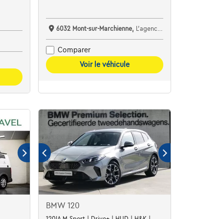
6032 Mont-sur-Marchienne,
L'agence Auto Services Nivelles
Comparer
Voir le véhicule
BMW 120
120IA M Sport | Drive+ | HUD | H&K |