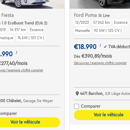
 Fiesta
Ford Puma
St Line
12/2022
57.242 km
Essence
a 1.0 EcoBoost Trend (EU6.2)
019
14.917 km
Essence
Manuelle
92 kW ( 125 CV )
matique
74 kW ( 101 CV )
€18.990
1
✓
TVA déduct
.990
1
€390,89
/mois
Dès
€277,40
/mois
Découvrez l’exemple chiffré complet
rez l’exemple chiffré complet
4671 Barchon,
JLR Liège Auto
200 Châtelet,
Garage De Meyer
Comparer
omparer
Voir le véhicule
Voir le véhicule