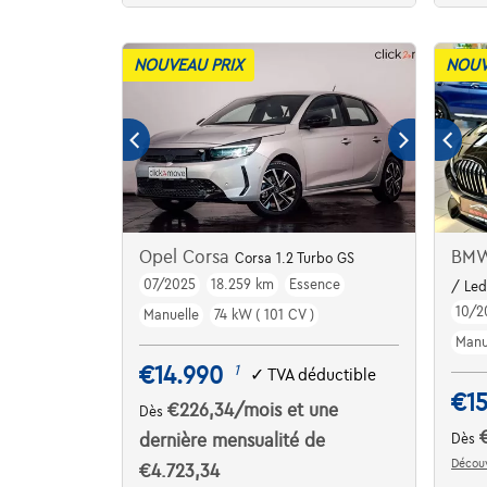
NOUVEAU PRIX
NOUV
Opel Corsa
BMW
Corsa 1.2 Turbo GS
07/2025
18.259 km
Essence
/ Led
10/2
Manuelle
74 kW ( 101 CV )
Manu
€14.990
1
✓
TVA déductible
€1
€226,34
/mois
et une
Dès
dernière mensualité de
Dès
Découv
€4.723,34