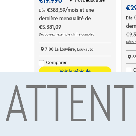
€19.990
✓
TVA déductible
€2
€383,59
/mois
et une
Dès
dernière mensualité de
Dès
dern
€5.381,09
€9.3
Découvrez l’exemple chiffré complet
Découv
7100 La Louvière,
Louvauto
8
Comparer
ATTENT
C
Voir le véhicule