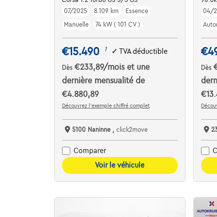
07/2025
8.109 km
Essence
04/
Manuelle
74 kW ( 101 CV )
Auto
€15.490
€4
1
✓
TVA déductible
€233,89
/mois
et une
Dès
Dès
dernière mensualité de
dern
€4.880,89
€13.
Découvrez l’exemple chiffré complet
Découv
5100 Naninne ,
click2move
2
Comparer
C
Voir le véhicule