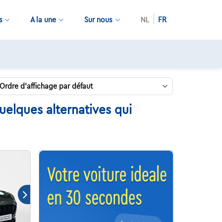
s
A la une
Sur nous
NL
FR
uelques alternatives qui