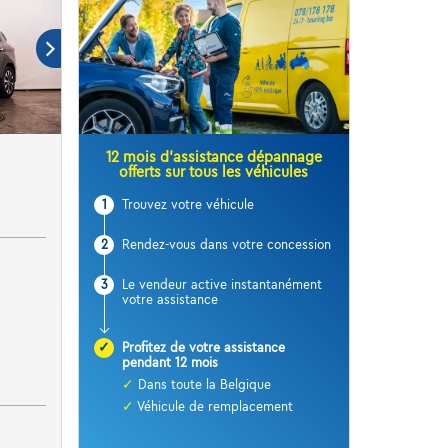
12 mois d’assistance dépannage
offerts sur tous les véhicules
1
Trouvez votre véhicule
2
Rendez-vous dans votre concession
3
Le vendeur active instantanément
votre assistance
✓
Profitez de votre assistance
pendant 12 mois
✓
Dans toute la Belgique
✓
Véhicule de remplacement