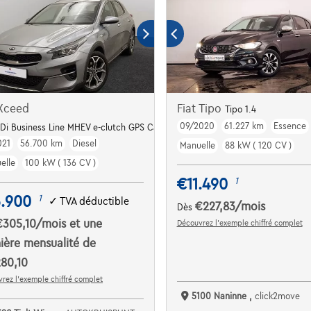
 Xceed
Fiat Tipo
Tipo 1.4
09/2020
61.227 km
Essence
Di Business Line MHEV e-clutch GPS Camera Dig.Airco
021
56.700 km
Diesel
Manuelle
88 kW ( 120 CV )
elle
100 kW ( 136 CV )
€11.490
1
5.900
1
✓
TVA déductible
€227,83
/mois
Dès
€305,10
/mois
et une
Découvrez l’exemple chiffré complet
ière mensualité de
80,10
rez l’exemple chiffré complet
5100 Naninne ,
click2move