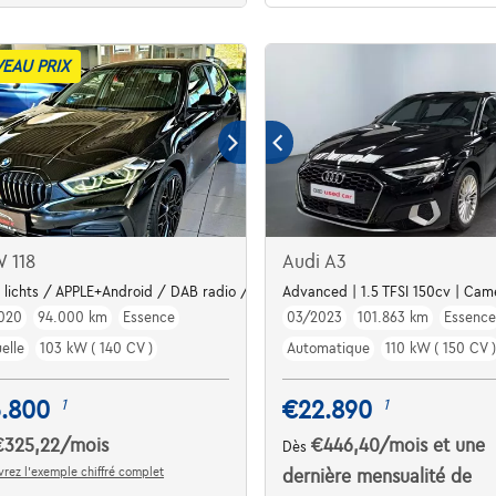
EAU PRIX
 118
Audi A3
 lichts / APPLE+Android / DAB radio / Garanti
Advanced | 1.5 TFSI 150cv | Came
020
94.000 km
Essence
03/2023
101.863 km
Essence
elle
103 kW ( 140 CV )
Automatique
110 kW ( 150 CV )
5.800
€22.890
1
1
€325,22
/mois
€446,40
/mois
et une
Dès
rez l’exemple chiffré complet
dernière mensualité de