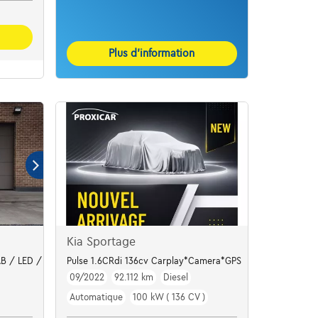
Plus d’information
Kia Sportage
B / LED / PSA + V
Pulse 1.6CRdi 136cv Carplay*Camera*GPS
09/2022
92.112 km
Diesel
Automatique
100 kW ( 136 CV )