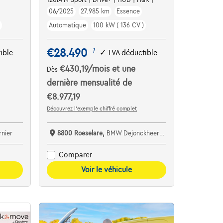
06/2025
27.985 km
Essence
Automatique
100 kW ( 136 CV )
€28.490
1
ible
✓
TVA déductible
€430,19
/mois
et une
Dès
dernière mensualité de
€8.977,19
Découvrez l’exemple chiffré complet
nier
8800 Roeselare,
BMW Dejonckheere Roeselare
Comparer
Voir le véhicule