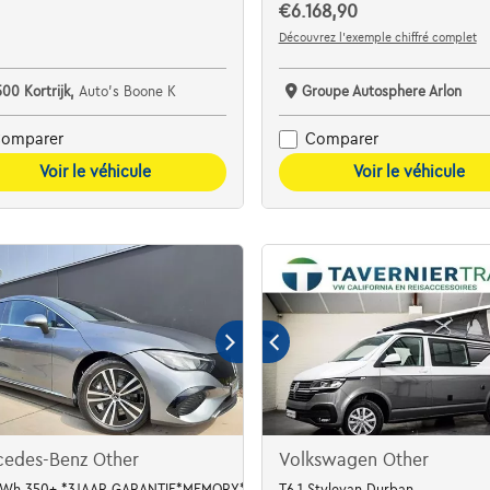
€6.168,90
Découvrez l’exemple chiffré complet
500 Kortrijk,
Auto's Boone K
Groupe Autosphere Arlon
omparer
Comparer
Voir le véhicule
Voir le véhicule
cedes-Benz Other
Volkswagen Other
kWh 350+ *3JAAR GARANTIE*MEMORY*LEDER*BURMESTER
T6.1 Stylevan Durban