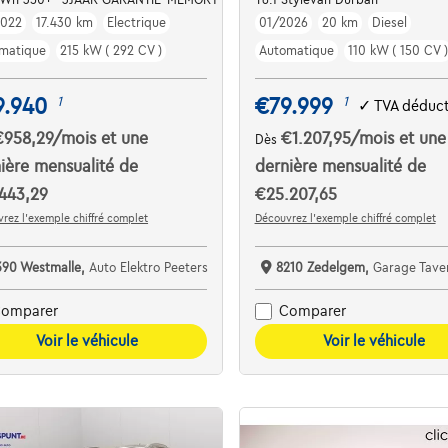
2022
17.430 km
Electrique
01/2026
20 km
Diesel
matique
215 kW ( 292 CV )
Automatique
110 kW ( 150 CV )
9.940
€79.999
1
1
✓
TVA déduct
€958,29
/mois
et une
€1.207,95
/mois
et une
Dès
ière mensualité de
dernière mensualité de
443,29
€25.207,65
rez l’exemple chiffré complet
Découvrez l’exemple chiffré complet
390 Westmalle,
Auto Elektro Peeters
8210 Zedelgem,
Garage Taver
omparer
Comparer
Voir le véhicule
Voir le véhicule