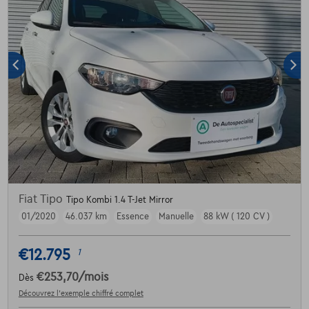
Fiat Tipo
Tipo Kombi 1.4 T-Jet Mirror
01/2020
46.037 km
Essence
Manuelle
88 kW ( 120 CV )
€12.795
1
€253,70
/mois
Dès
Découvrez l’exemple chiffré complet