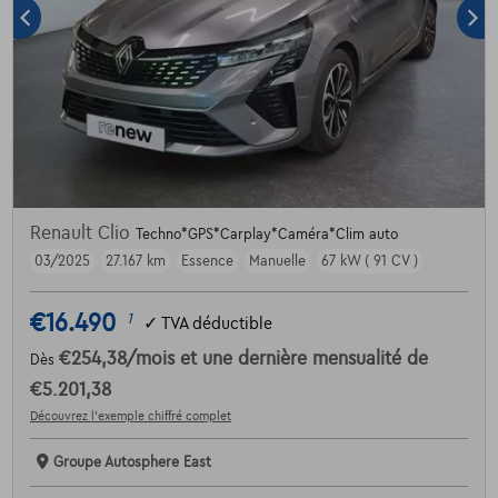
Renault Clio
Techno*GPS*Carplay*Caméra*Clim auto
03/2025
27.167 km
Essence
Manuelle
67 kW ( 91 CV )
€16.490
1
✓
TVA déductible
€254,38
/mois
et une dernière mensualité de
Dès
€5.201,38
Découvrez l’exemple chiffré complet
Groupe Autosphere East