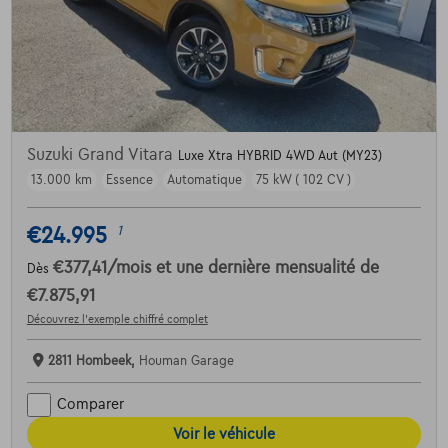
Suzuki Grand Vitara
Luxe Xtra HYBRID 4WD Aut (MY23)
13.000 km
Essence
Automatique
75 kW ( 102 CV )
€24.995
1
€377,41
/mois
et une dernière mensualité de
Dès
€7.875,91
Découvrez l’exemple chiffré complet
2811 Hombeek,
Houman Garage
Comparer
Voir le véhicule