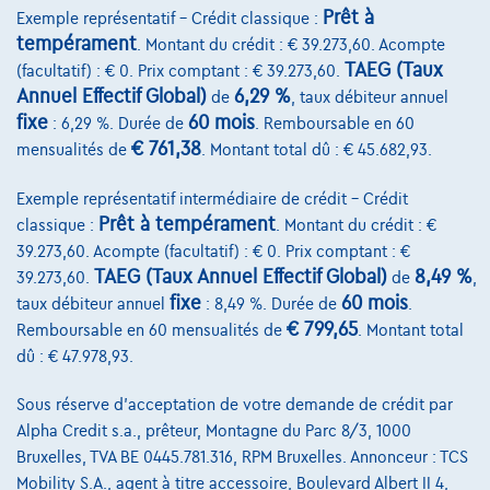
Prêt à
Exemple représentatif – Crédit classique :
tempérament
. Montant du crédit : € 39.273,60. Acompte
TAEG (Taux
(facultatif) : € 0. Prix comptant : € 39.273,60.
Annuel Effectif Global)
6,29 %
de
, taux débiteur annuel
fixe
60 mois
: 6,29 %. Durée de
. Remboursable en 60
€ 761,38
mensualités de
. Montant total dû : € 45.682,93.
Exemple représentatif intermédiaire de crédit – Crédit
Prêt à tempérament
classique :
. Montant du crédit : €
39.273,60. Acompte (facultatif) : € 0. Prix comptant : €
TAEG (Taux Annuel Effectif Global)
8,49 %
39.273,60.
de
,
fixe
60 mois
taux débiteur annuel
: 8,49 %. Durée de
.
€ 799,65
Remboursable en 60 mensualités de
. Montant total
dû : € 47.978,93.
Skoda Fabia
Sous réserve d'acceptation de votre demande de crédit par
Family | 1.0 TSI 115cv | Carplay | Camera | Virtual Cockpit | Sièges Av. c
Alpha Credit s.a., prêteur, Montagne du Parc 8/3, 1000
01/2026
7.408 km
Essence
Automatique
85 kW ( 116 CV )
Bruxelles, TVA BE 0445.781.316, RPM Bruxelles. Annonceur : TCS
Mobility S.A., agent à titre accessoire, Boulevard Albert II 4,