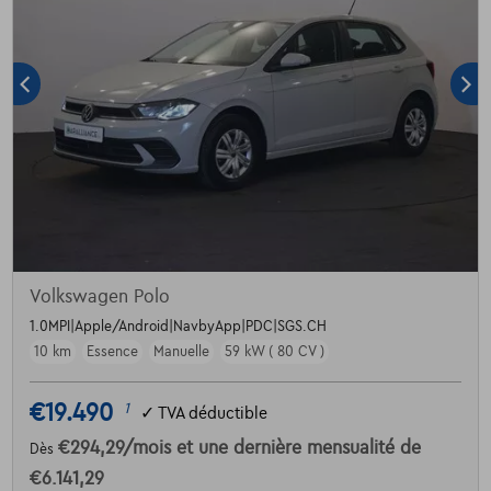
Volkswagen Polo
1.0MPI|Apple/Android|NavbyApp|PDC|SGS.CH
10 km
Essence
Manuelle
59 kW ( 80 CV )
€19.490
1
✓
TVA déductible
€294,29
/mois
et une dernière mensualité de
Dès
€6.141,29