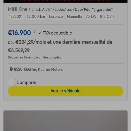
MINI One
1.5i 3d. Alu17"/Leder/Led/Dab/Pdc *1j garantie*
12/2021
62.000 km
Essence
Manuelle
75 kW ( 102 CV )
€16.900
1
✓
TVA déductible
€324,29
/mois
et une dernière mensualité de
Dès
€4.549,29
Découvrez l’exemple chiffré complet
8520 Kuurne,
Kuurne Motors
Comparer
Voir le véhicule