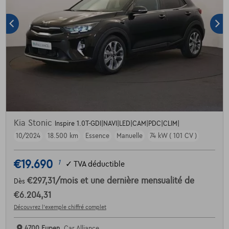
Kia Stonic
Inspire 1.0T-GDI|NAVI|LED|CAM|PDC|CLIM|
10/2024
18.500 km
Essence
Manuelle
74 kW ( 101 CV )
€19.690
1
✓
TVA déductible
€297,31
/mois
et une dernière mensualité de
Dès
€6.204,31
Découvrez l’exemple chiffré complet
4700 Eupen,
Car Alliance