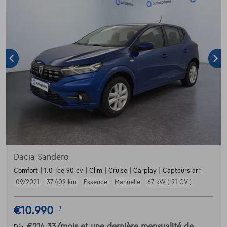
Dacia Sandero
Comfort | 1.0 Tce 90 cv | Clim | Cruise | Carplay | Capteurs arr
09/2021
37.409 km
Essence
Manuelle
67 kW ( 91 CV )
€10.990
1
€214,33
/mois
et une dernière mensualité de