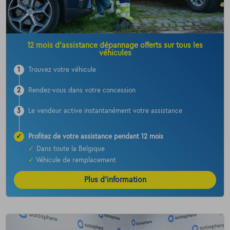
12 mois d’assistance dépannage offerts sur tous les
véhicules
1
Trouvez votre véhicule
2
Rendez-vous dans votre concession
3
Le vendeur active instantanément votre assistance
✓
Profitez de votre assistance pendant 12 mois
✓
Dans toute la Belgique
✓
Véhicule de remplacement
Plus d’information