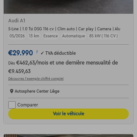
Audi A1
S-Line | 1.0 Tsi DSG 116 cv | Clim auto | Car play | Camera | Alu
05/2026
13 km
Essence
Automatique
85 kW ( 116 CV )
€29.990
1
✓
TVA déductible
€462,63
/mois
et une dernière mensualité de
Dès
€9.459,63
Découvrez l’exemple chiffré complet
Autosphere Center Liège
Comparer
Voir le véhicule