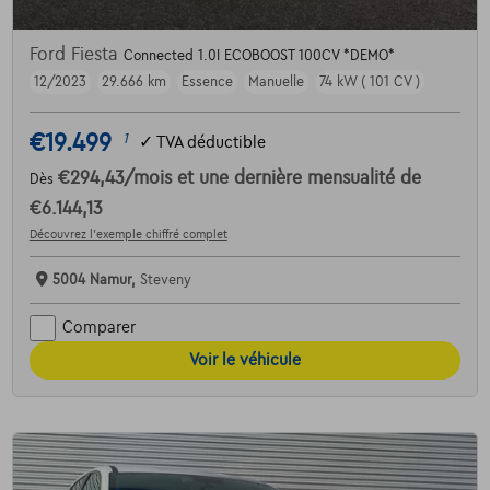
Ford Fiesta
Connected 1.0I ECOBOOST 100CV *DEMO*
12/2023
29.666 km
Essence
Manuelle
74 kW ( 101 CV )
€19.499
1
✓
TVA déductible
€294,43
/mois
et une dernière mensualité de
Dès
€6.144,13
Découvrez l’exemple chiffré complet
5004 Namur,
Steveny
Comparer
Voir le véhicule