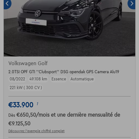
Volkswagen Golf
2.0TSI OPF GTI ''Clubsport'' DSG opendak GPS Camera Alu19
08/2022
49.108 km
Essence
Automatique
221 kW ( 300 CV )
€33.900
1
€650,50
/mois
et une dernière mensualité de
Dès
€9.125,50
Découvrez l’exemple chiffré complet