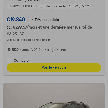
Fiat 500
Hybrid Torino
03/2026
1.001 km
Hybride
Manuelle
48 kW ( 65 CV )
€19.840
1
✓
TVA déductible
€299,57
/mois
et une dernière mensualité de
Dès
€6.251,57
Découvrez l’exemple chiffré complet
8520 Kuurne,
VDC Car Kortrijk/Kuurne
Comparer
Voir le véhicule