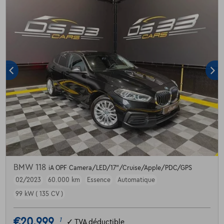
BMW 118
iA OPF Camera/LED/17"/Cruise/Apple/PDC/GPS
02/2023
60.000 km
Essence
Automatique
99 kW ( 135 CV )
€20.999
1
✓
TVA déductible