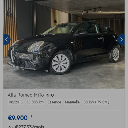
Alfa Romeo MiTo
MITO
08/2018
65.888 km
Essence
Manuelle
58 kW ( 79 CV )
€9.900
1
€237,33
/mois
Dès