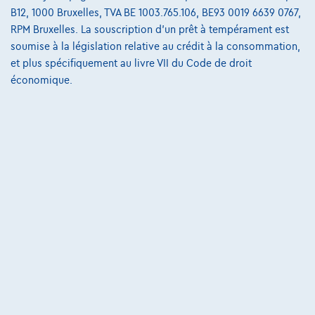
B12, 1000 Bruxelles, TVA BE 1003.765.106, BE93 0019 6639 0767,
€22.990
1
✓
TVA déductible
RPM Bruxelles. La souscription d'un prêt à tempérament est
€354,65
/mois
et une dernière mensualité de
Dès
soumise à la législation relative au crédit à la consommation,
€7.251,65
et plus spécifiquement au livre VII du Code de droit
Découvrez l’exemple chiffré complet
économique.
Autosphere Center Liège
Comparer
Voir le véhicule