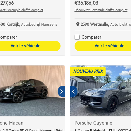
277,66
€36.186,03
rez l’exemple chiffré complet
Découvrez l’exemple chiffré complet
500 Kortrijk,
Autobedrijf Naessens
2390 Westmalle,
Auto Elektro
omparer
Comparer
Voir le véhicule
Voir le véhicule
NOUVEAU PRIX
sche Macan
Porsche Cayenne
 2.0 Turbo PDK| Pano| Memory| Pdc| Navi|
S Coupé E-Hybrid - FULL OPTION