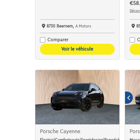
€58.
Découv
8730 Beernem,
A Motors
8
Comparer
C
Voir le véhicule
Porsche Cayenne
Por
Electric|Comfortseats|Sportdesign|Panodak|AHK|Bose
Macan