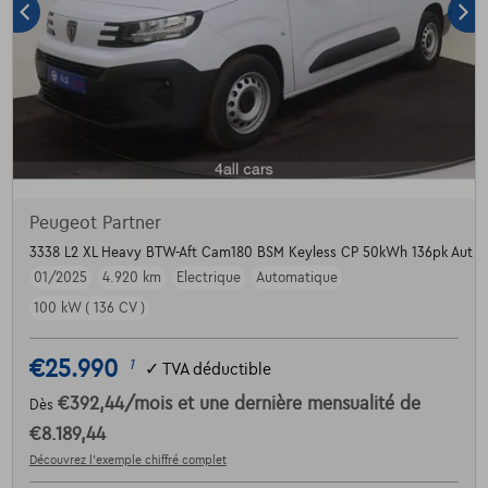
Peugeot Partner
3338 L2 XL Heavy BTW-Aft Cam180 BSM Keyless CP 50kWh 136pk Aut
01/2025
4.920 km
Electrique
Automatique
100 kW ( 136 CV )
€25.990
1
✓
TVA déductible
€392,44
/mois
et une dernière mensualité de
Dès
€8.189,44
Découvrez l’exemple chiffré complet