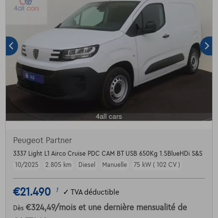
Peugeot Partner
3337 Light L1 Airco Cruise PDC CAM BT USB 650Kg 1.5BlueHDi S&S
10/2025
2.805 km
Diesel
Manuelle
75 kW ( 102 CV )
€21.490
1
✓
TVA déductible
€324,49
/mois
et une dernière mensualité de
Dès