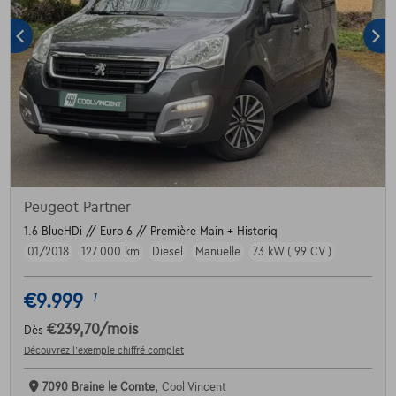
Peugeot Partner
1.6 BlueHDi // Euro 6 // Première Main + Historiq
01/2018
127.000 km
Diesel
Manuelle
73 kW ( 99 CV )
€9.999
1
€239,70
/mois
Dès
Découvrez l’exemple chiffré complet
7090 Braine le Comte,
Cool Vincent