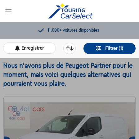
Skip
to
content
Contrôles de qualité par Touring
Enregistrer
Filtrer (1)
Nous n'avons plus de Peugeot Partner pour le
moment, mais voici quelques alternatives qui
pourraient vous plaire.