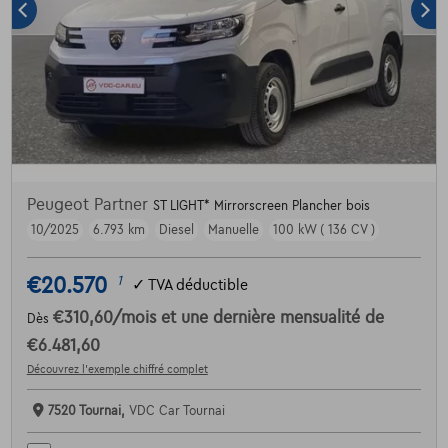
Peugeot Partner
ST LIGHT* Mirrorscreen Plancher bois
10/2025
6.793 km
Diesel
Manuelle
100 kW ( 136 CV )
€20.570
1
✓
TVA déductible
€310,60
/mois
et une dernière mensualité de
Dès
€6.481,60
Découvrez l’exemple chiffré complet
7520 Tournai,
VDC Car Tournai