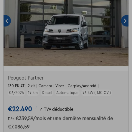
Peugeot Partner
130 PK AT | 2-zit | Camera | Vloer | Carplay/Android | ...
06/2025
19 km
Diesel
Automatique
96 kW ( 130 CV )
€22.490
1
✓
TVA déductible
€339,59
/mois
et une dernière mensualité de
Dès
€7.086,59