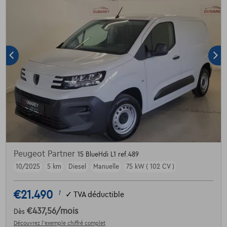
Peugeot Partner
15 BlueHdi L1 ref.489
10/2025
5 km
Diesel
Manuelle
75 kW ( 102 CV )
€21.490
1
✓
TVA déductible
€437,56
/mois
Dès
Découvrez l’exemple chiffré complet