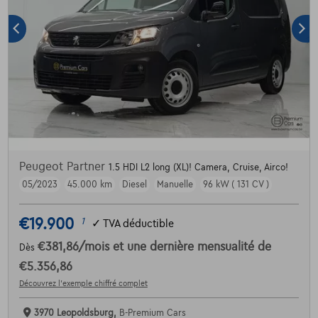
Peugeot Partner
1.5 HDI L2 long (XL)! Camera, Cruise, Airco!
05/2023
45.000 km
Diesel
Manuelle
96 kW ( 131 CV )
€19.900
1
✓
TVA déductible
€381,86
/mois
et une dernière mensualité de
Dès
€5.356,86
Découvrez l’exemple chiffré complet
3970 Leopoldsburg,
B-Premium Cars