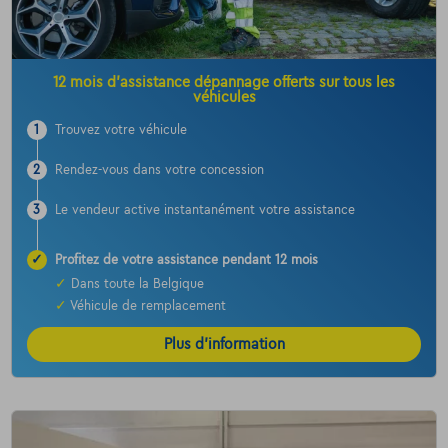
12 mois d’assistance dépannage offerts sur tous les
véhicules
1
Trouvez votre véhicule
2
Rendez-vous dans votre concession
3
Le vendeur active instantanément votre assistance
✓
Profitez de votre assistance pendant 12 mois
✓
Dans toute la Belgique
✓
Véhicule de remplacement
Plus d’information