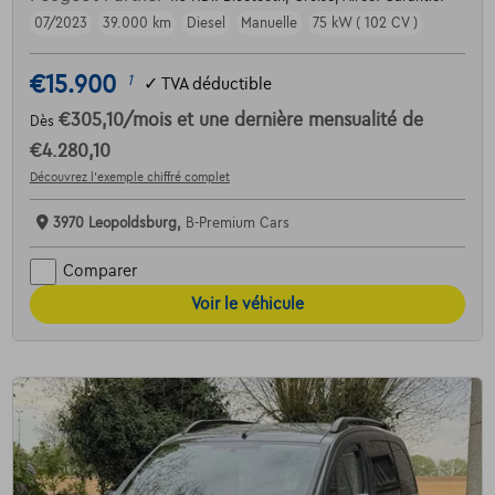
07/2023
39.000 km
Diesel
Manuelle
75 kW ( 102 CV )
€15.900
1
✓
TVA déductible
€305,10
/mois
et une dernière mensualité de
Dès
€4.280,10
Découvrez l’exemple chiffré complet
3970 Leopoldsburg,
B-Premium Cars
Comparer
Voir le véhicule