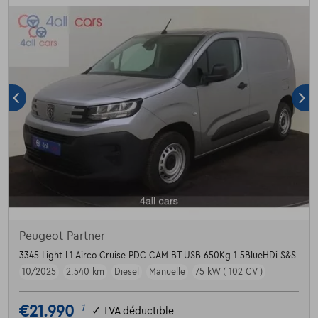
Peugeot Partner
3345 Light L1 Airco Cruise PDC CAM BT USB 650Kg 1.5BlueHDi S&S
10/2025
2.540 km
Diesel
Manuelle
75 kW ( 102 CV )
€21.990
1
✓
TVA déductible