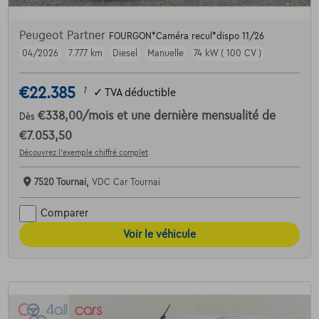
Peugeot Partner
FOURGON*Caméra recul*dispo 11/26
04/2026
7.777 km
Diesel
Manuelle
74 kW ( 100 CV )
€22.385
1
✓
TVA déductible
€338,00
/mois
et une dernière mensualité de
Dès
€7.053,50
Découvrez l’exemple chiffré complet
7520 Tournai,
VDC Car Tournai
Comparer
Voir le véhicule