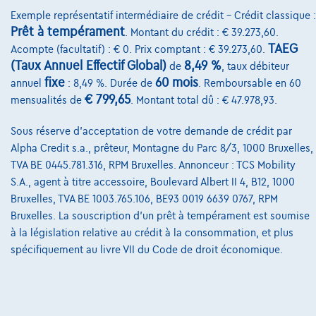
Exemple représentatif intermédiaire de crédit – Crédit classique :
8870 Izegem,
Decaigny Izegem
Prêt à tempérament
. Montant du crédit : € 39.273,60.
TAEG
Acompte (facultatif) : € 0. Prix comptant : € 39.273,60.
Comparer
(Taux Annuel Effectif Global)
8,49 %
de
, taux débiteur
Voir le véhicule
fixe
60 mois
annuel
: 8,49 %. Durée de
. Remboursable en 60
€ 799,65
mensualités de
. Montant total dû : € 47.978,93.
Sous réserve d'acceptation de votre demande de crédit par
Alpha Credit s.a., prêteur, Montagne du Parc 8/3, 1000 Bruxelles,
TVA BE 0445.781.316, RPM Bruxelles. Annonceur : TCS Mobility
S.A., agent à titre accessoire, Boulevard Albert II 4, B12, 1000
Bruxelles, TVA BE 1003.765.106, BE93 0019 6639 0767, RPM
Bruxelles. La souscription d'un prêt à tempérament est soumise
à la législation relative au crédit à la consommation, et plus
spécifiquement au livre VII du Code de droit économique.