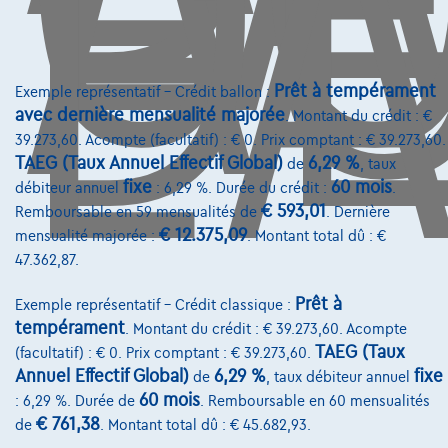
D
L'
Prêt à tempérament
Exemple représentatif – Crédit ballon :
avec dernière mensualité majorée
. Montant du crédit : €
39.273,60. Acompte (facultatif) : € 0. Prix comptant : € 39.273,60.
TAEG (Taux Annuel Effectif Global)
6,29 %
de
, taux
fixe
60 mois
débiteur annuel
: 6,29 %. Durée du crédit :
.
€ 593,01
Remboursable en 59 mensualités de
. Dernière
€ 12.375,09
mensualité majorée :
. Montant total dû : €
47.362,87.
Prêt à
Exemple représentatif – Crédit classique :
Peugeot Partner
1.6 HDi *Airco*Cruise Control
tempérament
. Montant du crédit : € 39.273,60. Acompte
02/2019
93.810 km
Diesel
Manuelle
55 kW ( 75 CV )
TAEG (Taux
(facultatif) : € 0. Prix comptant : € 39.273,60.
Annuel Effectif Global)
6,29 %
fixe
de
, taux débiteur annuel
€10.975
1
60 mois
: 6,29 %. Durée de
. Remboursable en 60 mensualités
€217,61
/mois
Dès
€ 761,38
de
. Montant total dû : € 45.682,93.
Découvrez l’exemple chiffré complet