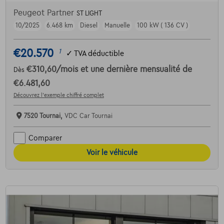
Peugeot Partner
ST LIGHT
10/2025
6.468 km
Diesel
Manuelle
100 kW ( 136 CV )
€20.570
1
✓
TVA déductible
€310,60
/mois
et une dernière mensualité de
Dès
€6.481,60
Découvrez l’exemple chiffré complet
7520 Tournai,
VDC Car Tournai
Comparer
Voir le véhicule