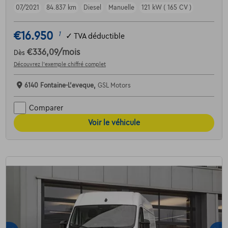
07/2021
84.837 km
Diesel
Manuelle
121 kW ( 165 CV )
€16.950
1
✓
TVA déductible
€336,09
/mois
Dès
Découvrez l’exemple chiffré complet
6140 Fontaine-L'eveque,
GSL Motors
Comparer
Voir le véhicule