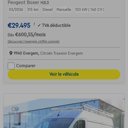
Peugeot Boxer
H2L3
03/2026
315 km
Diesel
Manuelle
103 kW ( 140 CV )
€29.495
1
✓
TVA déductible
€600,55
/mois
Dès
Découvrez l’exemple chiffré complet
9940 Evergem,
Citroën Traxxion Evergem
Comparer
Voir le véhicule