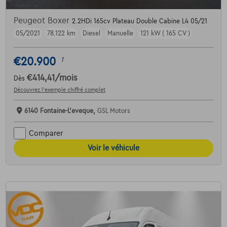
Peugeot Boxer
2.2HDi 165cv Plateau Double Cabine L4 05/21
05/2021
78.122 km
Diesel
Manuelle
121 kW ( 165 CV )
€20.900
1
€414,41
/mois
Dès
Découvrez l’exemple chiffré complet
6140 Fontaine-L'eveque,
GSL Motors
Comparer
Voir le véhicule