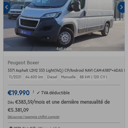
Peugeot Boxer
3371 Asphalt L2H2 333 Light(14Q) CP/Android NAVI CAM-A180°+ADAS P
11/2021
64.600 km
Diesel
Manuelle
88 kW ( 120 CV )
€19.990
1
✓
TVA déductible
€383,59
/mois
et une dernière mensualité de
Dès
€5.381,09
Découvrez l’exemple chiffré complet