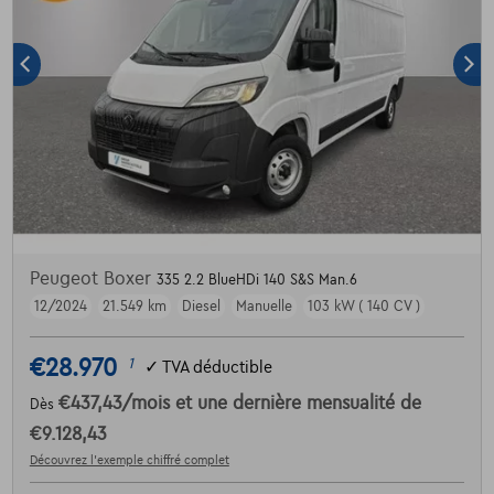
Peugeot Boxer
335 2.2 BlueHDi 140 S&S Man.6
12/2024
21.549 km
Diesel
Manuelle
103 kW ( 140 CV )
€28.970
1
✓
TVA déductible
€437,43
/mois
et une dernière mensualité de
Dès
€9.128,43
Découvrez l’exemple chiffré complet