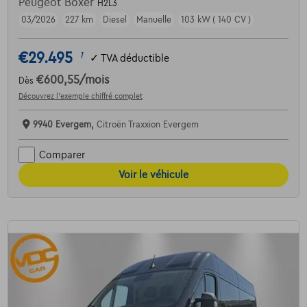
Peugeot Boxer
H2L3
03/2026
227 km
Diesel
Manuelle
103 kW ( 140 CV )
€29.495
1
✓
TVA déductible
€600,55
/mois
Dès
Découvrez l’exemple chiffré complet
9940 Evergem,
Citroën Traxxion Evergem
Comparer
Voir le véhicule