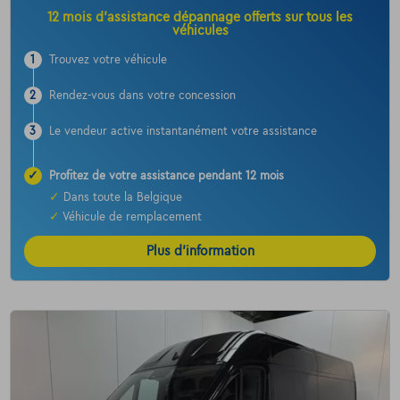
12 mois d’assistance dépannage offerts sur tous les
véhicules
1
Trouvez votre véhicule
2
Rendez-vous dans votre concession
3
Le vendeur active instantanément votre assistance
✓
Profitez de votre assistance pendant 12 mois
✓
Dans toute la Belgique
✓
Véhicule de remplacement
Plus d’information