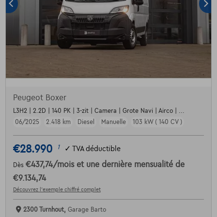
Peugeot Boxer
L3H2 | 2.2D | 140 PK | 3-zit | Camera | Grote Navi | Airco | ...
06/2025
2.418 km
Diesel
Manuelle
103 kW ( 140 CV )
€28.990
1
✓
TVA déductible
€437,74
/mois
et une dernière mensualité de
Dès
€9.134,74
Découvrez l’exemple chiffré complet
2300 Turnhout,
Garage Barto