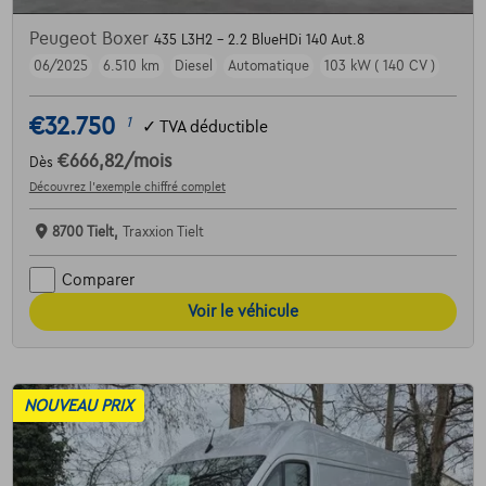
Peugeot Boxer
435 L3H2 - 2.2 BlueHDi 140 Aut.8
06/2025
6.510 km
Diesel
Automatique
103 kW ( 140 CV )
€32.750
1
✓
TVA déductible
€666,82
/mois
Dès
Découvrez l’exemple chiffré complet
8700 Tielt,
Traxxion Tielt
Comparer
Voir le véhicule
NOUVEAU PRIX