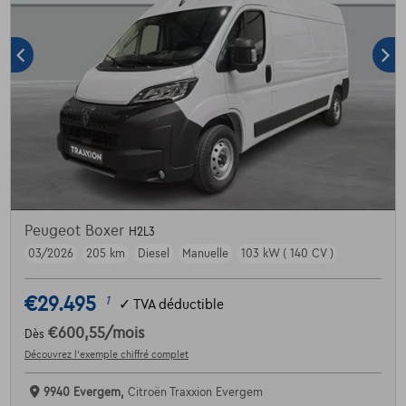
Peugeot Boxer
H2L3
03/2026
205 km
Diesel
Manuelle
103 kW ( 140 CV )
€29.495
1
✓
TVA déductible
€600,55
/mois
Dès
Découvrez l’exemple chiffré complet
9940 Evergem,
Citroën Traxxion Evergem