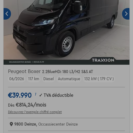
Peugeot Boxer
2.2BlueHDi 180 L3/H2 S&S AT
06/2026
117 km
Diesel
Automatique
132 kW ( 179 CV )
€39.990
1
✓
TVA déductible
€814,24
/mois
Dès
Découvrez l’exemple chiffré complet
9800 Deinze,
Occassiecenter Deinze