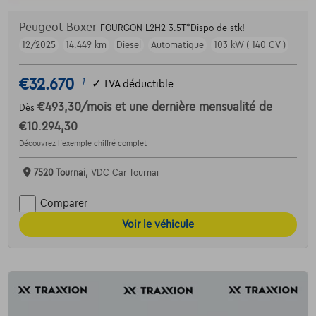
Peugeot Boxer
FOURGON L2H2 3.5T*Dispo de stk!
12/2025
14.449 km
Diesel
Automatique
103 kW ( 140 CV )
€32.670
1
✓
TVA déductible
€493,30
/mois
et une dernière mensualité de
Dès
€10.294,30
Découvrez l’exemple chiffré complet
7520 Tournai,
VDC Car Tournai
Comparer
Voir le véhicule