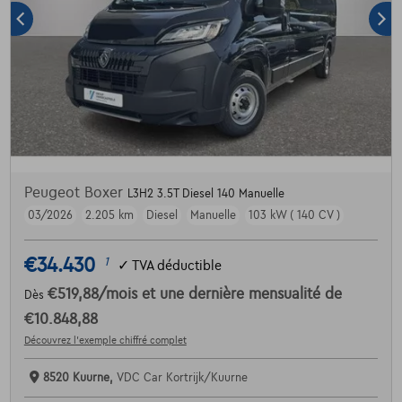
Peugeot Boxer
L3H2 3.5T Diesel 140 Manuelle
03/2026
2.205 km
Diesel
Manuelle
103 kW ( 140 CV )
€34.430
1
✓
TVA déductible
€519,88
/mois
et une dernière mensualité de
Dès
€10.848,88
Découvrez l’exemple chiffré complet
8520 Kuurne,
VDC Car Kortrijk/Kuurne