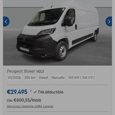
Peugeot Boxer
H2L3
03/2026
205 km
Diesel
Manuelle
103 kW ( 140 CV )
€29.495
1
✓
TVA déductible
€600,55
/mois
Dès
Découvrez l’exemple chiffré complet