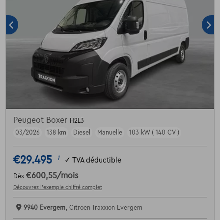
Peugeot Boxer
H2L3
03/2026
138 km
Diesel
Manuelle
103 kW ( 140 CV )
€29.495
1
✓
TVA déductible
€600,55
/mois
Dès
Découvrez l’exemple chiffré complet
9940 Evergem,
Citroën Traxxion Evergem