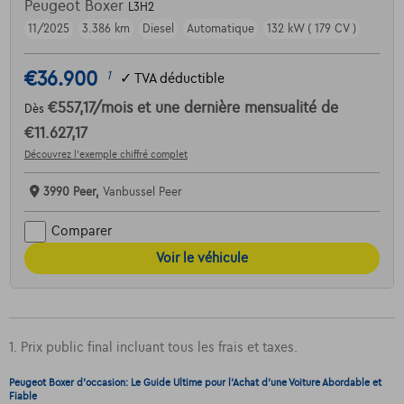
Peugeot Boxer
L3H2
11/2025
3.386 km
Diesel
Automatique
132 kW ( 179 CV )
€36.900
1
✓
TVA déductible
€557,17
/mois
et une dernière mensualité de
Dès
€11.627,17
Découvrez l’exemple chiffré complet
3990 Peer,
Vanbussel Peer
Comparer
Voir le véhicule
1. Prix public final incluant tous les frais et taxes.
Peugeot Boxer d'occasion: Le Guide Ultime pour l'Achat d'une Voiture Abordable et
Fiable