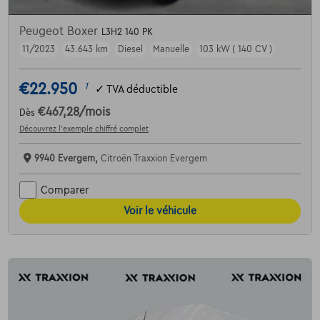
Peugeot Boxer
L3H2 140 PK
11/2023
43.643 km
Diesel
Manuelle
103 kW ( 140 CV )
€22.950
1
✓
TVA déductible
€467,28
/mois
Dès
Découvrez l’exemple chiffré complet
9940 Evergem,
Citroën Traxxion Evergem
Comparer
Voir le véhicule