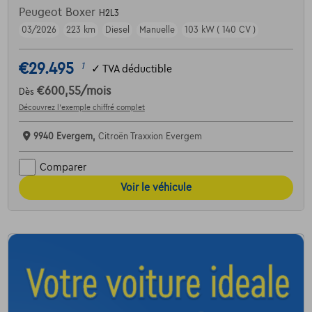
Peugeot Boxer
H2L3
03/2026
223 km
Diesel
Manuelle
103 kW ( 140 CV )
€29.495
1
✓
TVA déductible
€600,55
/mois
Dès
Découvrez l’exemple chiffré complet
9940 Evergem,
Citroën Traxxion Evergem
Comparer
Voir le véhicule