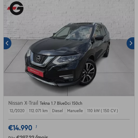
Nissan X-Trail
Tekna 1.7 BlueDci 150ch
12/2020
112.071 km
Diesel
Manuelle
110 kW ( 150 CV )
€14.990
1
€297,22
/mois