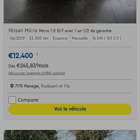
Nissan Micra
Micra 1.0 IG-T avec 1 an 1/2 de garantie
06/2019
33.300 km
Essence
Manuelle
74 kW ( 101 CV )
€12.400
1
€245,87
/mois
Dès
Découvrez l’exemple chiffré complet
7170 Manage,
Roobaert et Fils
Comparer
Voir le véhicule