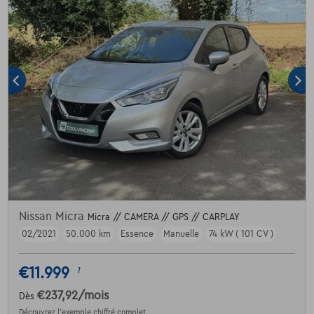
Nissan Micra
Micra // CAMERA // GPS // CARPLAY
02/2021
50.000 km
Essence
Manuelle
74 kW ( 101 CV )
€11.999
1
€237,92
/mois
Dès
Découvrez l’exemple chiffré complet