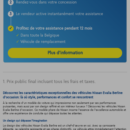
2
Rendez-vous dans votre concession
3
Le vendeur active instantanément votre assistance
✓
Profitez de votre assistance pendant 12 mois
✓
Dans toute la Belgique
✓
Véhicule de remplacement
Plus d’information
1. Prix public final incluant tous les frais et taxes.
Découvrez les caractéristiques exceptionnelles des véhicules Nissan Evalia Berline
d'occasion: là où style, performances et confort se rencontrent
À la recherche d'un modèle de voiture qui impressionne non seulement par ses performances
puissantes, mais aussi par son design raffiné et son intérieur luxueux ? Découvrez les véhicules Nissan
Evalia Berline d'occasion. Ce modèle phare de Nissan incarne l'essence de l'excellence automobile et
offre une expérience de conduite qui dépasse toutes les attentes.
Un design qui dépasse l'imagination
Le design des véhicules Nissan Evalia Berline est un chef-d'œuvre en soi. Avec sa carrosserie
élégante, sa calandre saisissante et ses phares distinctifs, ce véhicule attire immédiatement l'attention