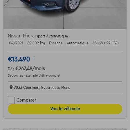
Nissan Micra
sport Automatique
04/2021
82.602 km
Essence
Automatique
68 kW ( 92 CV )
€13.490
1
€267,48
/mois
Dès
Découvrez l’exemple chiffré complet
7033 Cuesmes,
Gvotreauto Mons
Comparer
Voir le véhicule