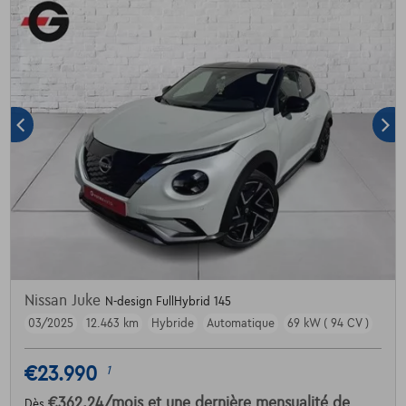
Nissan Juke
N-design FullHybrid 145
03/2025
12.463 km
Hybride
Automatique
69 kW ( 94 CV )
€23.990
1
€362,24
/mois
et une dernière mensualité de
Dès