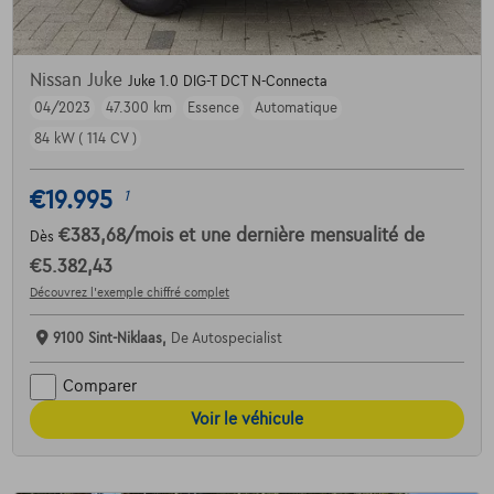
Nissan Juke
Juke 1.0 DIG-T DCT N-Connecta
04/2023
47.300 km
Essence
Automatique
84 kW ( 114 CV )
€19.995
1
€383,68
/mois
et une dernière mensualité de
Dès
€5.382,43
Découvrez l’exemple chiffré complet
9100 Sint-Niklaas,
De Autospecialist
Comparer
Voir le véhicule