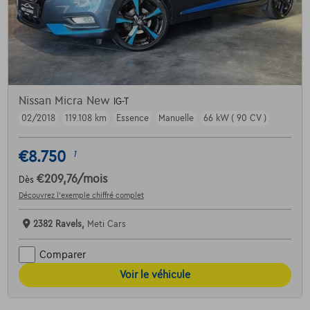
Nissan Micra New
IG-T
02/2018
119.108 km
Essence
Manuelle
66 kW ( 90 CV )
€8.750
1
€209,76
/mois
Dès
Découvrez l’exemple chiffré complet
2382 Ravels,
Meti Cars
Comparer
Voir le véhicule