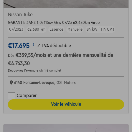
Nissan Juke
GARANTIE 3ANS 1.0i 115cv Gris 07/23 62.680km Airco
07/2023
62.680 km
Essence
Manuelle
84 kW ( 114 CV )
€17.695
1
✓
TVA déductible
€339,55
/mois
et une dernière mensualité de
Dès
€4.763,30
Découvrez l’exemple chiffré complet
6140 Fontaine-L'eveque,
GSL Motors
Comparer
Voir le véhicule