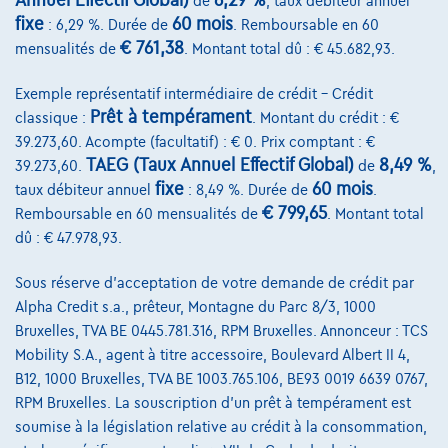
Annuel Effectif Global)
6,29 %
de
, taux débiteur annuel
fixe
60 mois
: 6,29 %. Durée de
. Remboursable en 60
€ 761,38
mensualités de
. Montant total dû : € 45.682,93.
Contact
Exemple représentatif intermédiaire de crédit – Crédit
info@touringcarselect.be
Prêt à tempérament
classique :
. Montant du crédit : €
Avenue Roi Albert II 4, B12
39.273,60. Acompte (facultatif) : € 0. Prix comptant : €
1000 Bruxelles
TAEG (Taux Annuel Effectif Global)
8,49 %
39.273,60.
de
,
fixe
60 mois
taux débiteur annuel
: 8,49 %. Durée de
.
€ 799,65
Remboursable en 60 mensualités de
. Montant total
dû : € 47.978,93.
Services & Solutions
Sous réserve d'acceptation de votre demande de crédit par
Assistance dépannage
Alpha Credit s.a., prêteur, Montagne du Parc 8/3, 1000
Bruxelles, TVA BE 0445.781.316, RPM Bruxelles. Annonceur : TCS
Financement
Mobility S.A., agent à titre accessoire, Boulevard Albert II 4,
B12, 1000 Bruxelles, TVA BE 1003.765.106, BE93 0019 6639 0767,
Assurance auto
RPM Bruxelles. La souscription d'un prêt à tempérament est
Leasing
soumise à la législation relative au crédit à la consommation,