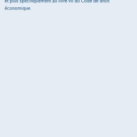
et plus spécifiquement au livre VII du Code de droit
économique.
Sur Nous
Devenez client
Qui nous sommes
Charte de qualité
Nos dealers
Nos partenaires
Notre équipe
Contact
@2024 TCS Mobility SA/NV Copyright
Conditions Générales