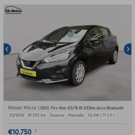
Nissan Micra
1.0DiG 71cv Noir 03/18 81.033km Airco Bluetooth
03/2018
81.033 km
Essence
Manuelle
52 kW ( 71 CV )
€10.750
1