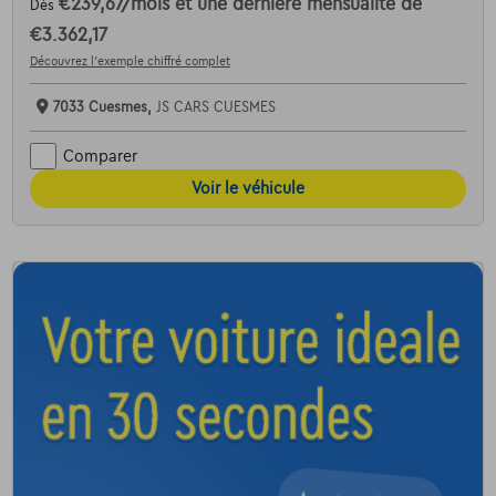
€239,67
/mois
et une dernière mensualité de
Dès
€3.362,17
Découvrez l’exemple chiffré complet
7033 Cuesmes,
JS CARS CUESMES
Comparer
Voir le véhicule