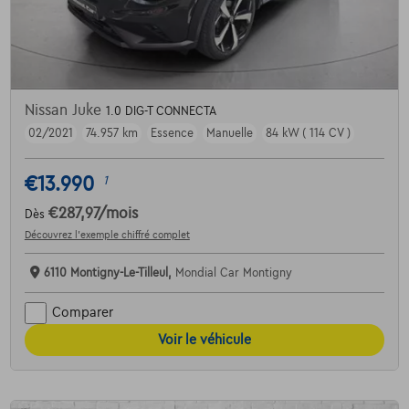
Nissan Juke
1.0 DIG-T CONNECTA
02/2021
74.957 km
Essence
Manuelle
84 kW ( 114 CV )
€13.990
1
€287,97
/mois
Dès
Découvrez l’exemple chiffré complet
6110 Montigny-Le-Tilleul,
Mondial Car Montigny
Comparer
Voir le véhicule