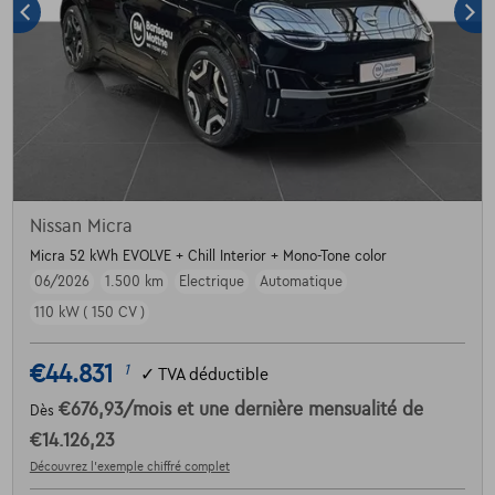
Nissan Micra
Micra 52 kWh EVOLVE + Chill Interior + Mono-Tone color
06/2026
1.500 km
Electrique
Automatique
110 kW ( 150 CV )
€44.831
1
✓
TVA déductible
€676,93
/mois
et une dernière mensualité de
Dès
€14.126,23
Découvrez l’exemple chiffré complet