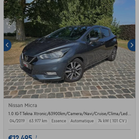
Nissan Micra
1.0 IG-T Tekna Xtronic/63900km/Camera/Navi/Cruise/Clima/Led...
04/2019
63.977 km
Essence
Automatique
74 kW ( 101 CV )
€12.495
1