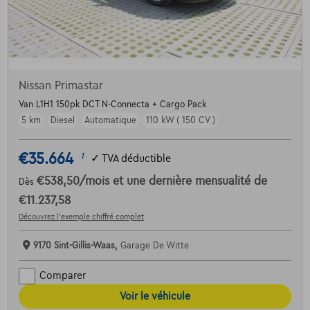
Nissan Primastar
Van L1H1 150pk DCT N-Connecta + Cargo Pack
5 km
Diesel
Automatique
110 kW ( 150 CV )
€35.664
1
✓
TVA déductible
€538,50
/mois
et une dernière mensualité de
Dès
€11.237,58
Découvrez l’exemple chiffré complet
9170 Sint-Gillis-Waas,
Garage De Witte
Comparer
Voir le véhicule