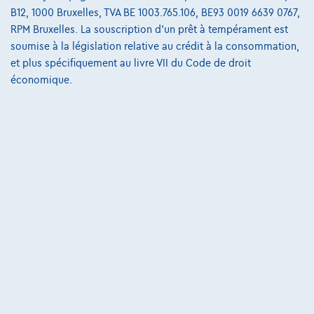
B12, 1000 Bruxelles, TVA BE 1003.765.106, BE93 0019 6639 0767,
€34.563
1
✓
TVA déductible
RPM Bruxelles. La souscription d'un prêt à tempérament est
€521,88
/mois
et une dernière mensualité de
Dès
soumise à la législation relative au crédit à la consommation,
€10.890,63
et plus spécifiquement au livre VII du Code de droit
Découvrez l’exemple chiffré complet
économique.
9170 Sint-Gillis-Waas,
Garage De Witte
Comparer
Voir le véhicule