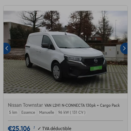
Nissan Townstar
VAN L2H1 N-CONNECTA 130pk + Cargo Pack
5 km
Essence
Manuelle
96 kW ( 131 CV )
€25.106
1
✓
TVA déductible