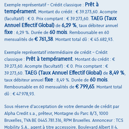
Prêt à
Exemple représentatif – Crédit classique :
tempérament
. Montant du crédit : € 39.273,60. Acompte
TAEG (Taux
(facultatif) : € 0. Prix comptant : € 39.273,60.
Annuel Effectif Global)
6,29 %
de
, taux débiteur annuel
fixe
60 mois
: 6,29 %. Durée de
. Remboursable en 60
€ 761,38
mensualités de
. Montant total dû : € 45.682,93.
Exemple représentatif intermédiaire de crédit – Crédit
Prêt à tempérament
classique :
. Montant du crédit : €
39.273,60. Acompte (facultatif) : € 0. Prix comptant : €
TAEG (Taux Annuel Effectif Global)
8,49 %
39.273,60.
de
,
fixe
60 mois
taux débiteur annuel
: 8,49 %. Durée de
.
€ 799,65
Remboursable en 60 mensualités de
. Montant total
dû : € 47.978,93.
Sous réserve d'acceptation de votre demande de crédit par
Nissan Interstar
VAN L2H2 dCi 130pk MT N-Connecta
Alpha Credit s.a., prêteur, Montagne du Parc 8/3, 1000
5 km
Diesel
Manuelle
110 kW ( 150 CV )
Bruxelles, TVA BE 0445.781.316, RPM Bruxelles. Annonceur : TCS
Mobility S.A., agent à titre accessoire, Boulevard Albert II 4,