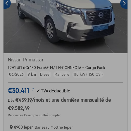
Nissan Primastar
L2H1 3t1 dCi 150 Euro6E M/T N-CONNECTA + Cargo Pack
06/2026
9 km
Diesel
Manuelle
110 kW ( 150 CV )
€30.411
1
✓
TVA déductible
€459,19
/mois
et une dernière mensualité de
Dès
€9.582,49
Découvrez l’exemple chiffré complet
8900 Ieper,
Bariseau Mottrie Ieper