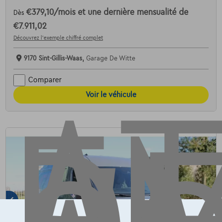
€379,10
/mois
et une dernière mensualité de
Dès
AT
€7.911,02
Découvrez l’exemple chiffré complet
9170 Sint-Gillis-Waas,
Garage De Witte
Comparer
Voir le véhicule