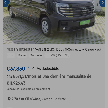
Nissan Interstar
VAN L3H2 dCi 150pk N-Connecta + Cargo Pack
0 km
Diesel
Manuelle
110 kW ( 150 CV )
€37.850
1
✓
TVA déductible
€571,51
/mois
et une dernière mensualité de
Dès
€11.926,43
Découvrez l’exemple chiffré complet
9170 Sint-Gillis-Waas,
Garage De Witte