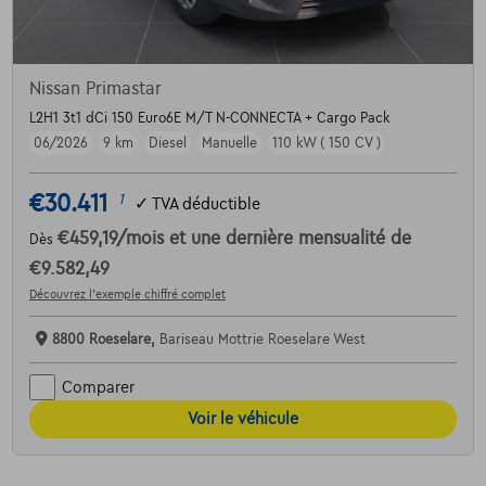
Nissan Primastar
L2H1 3t1 dCi 150 Euro6E M/T N-CONNECTA + Cargo Pack
06/2026
9 km
Diesel
Manuelle
110 kW ( 150 CV )
€30.411
1
✓
TVA déductible
€459,19
/mois
et une dernière mensualité de
Dès
€9.582,49
Découvrez l’exemple chiffré complet
8800 Roeselare,
Bariseau Mottrie Roeselare West
Comparer
Voir le véhicule