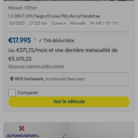
Nissan Other
1.3 DIG-T L1H1/1eignr/Cruise/Pdc/Airco/Handsfree
03/2025
27.225 km
Essence
Manuelle
96 kW ( 131 CV )
€17.995
1
✓
TVA déductible
€271,72
/mois
et une dernière mensualité de
Dès
€5.670,22
Découvrez l’exemple chiffré complet
8610 Kortemark,
Autohandel Beernaert
Comparer
Voir le véhicule