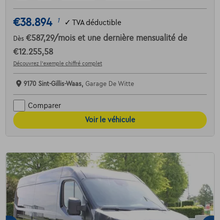
€38.894
1
✓
TVA déductible
€587,29
/mois
et une dernière mensualité de
Dès
€12.255,58
Découvrez l’exemple chiffré complet
9170 Sint-Gillis-Waas,
Garage De Witte
Comparer
Voir le véhicule