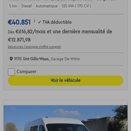
5 km
Diesel
Automatique
125 kW ( 170 CV )
€40.851
1
✓
TVA déductible
€616,82
/mois
et une dernière mensualité de
Dès
€12.871,98
Découvrez l’exemple chiffré complet
9170 Sint-Gillis-Waas,
Garage De Witte
Comparer
Voir le véhicule