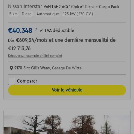
Nissan Interstar
VAN L3H2 dCi 170pk AT Tekna + Cargo Pack
5 km
Diesel
Automatique
125 kW ( 170 CV )
€40.348
1
✓
TVA déductible
€609,24
/mois
et une dernière mensualité de
Dès
€12.713,76
Découvrez l’exemple chiffré complet
9170 Sint-Gillis-Waas,
Garage De Witte
Comparer
Voir le véhicule