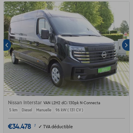
Nissan Interstar
VAN L2H2 dCi 130pk N-Connecta
5 km
Diesel
Manuelle
96 kW ( 131 CV )
€34.478
1
✓
TVA déductible