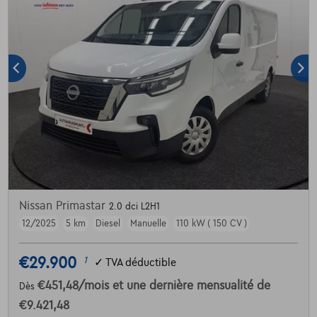
Nissan Primastar
2.0 dci L2H1
12/2025
5 km
Diesel
Manuelle
110 kW ( 150 CV )
€29.900
1
✓
TVA déductible
€451,48
/mois
et une dernière mensualité de
Dès
€9.421,48