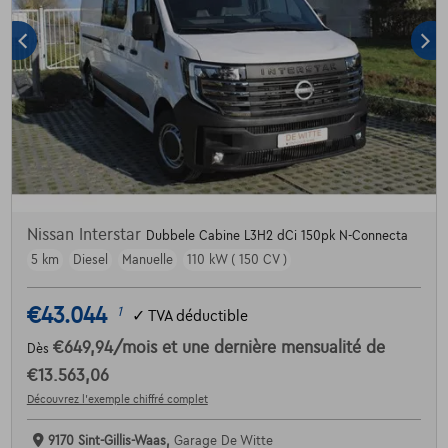
Nissan Interstar
Dubbele Cabine L3H2 dCi 150pk N-Connecta
5 km
Diesel
Manuelle
110 kW ( 150 CV )
€43.044
1
✓
TVA déductible
€649,94
/mois
et une dernière mensualité de
Dès
€13.563,06
Découvrez l’exemple chiffré complet
9170 Sint-Gillis-Waas,
Garage De Witte