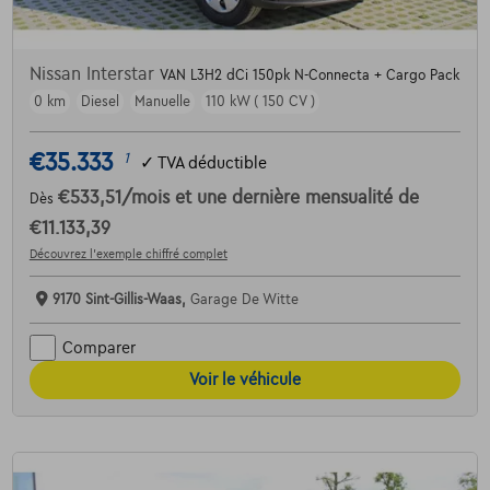
Nissan Interstar
VAN L3H2 dCi 150pk N-Connecta + Cargo Pack
0 km
Diesel
Manuelle
110 kW ( 150 CV )
€35.333
1
✓
TVA déductible
€533,51
/mois
et une dernière mensualité de
Dès
€11.133,39
Découvrez l’exemple chiffré complet
9170 Sint-Gillis-Waas,
Garage De Witte
Comparer
Voir le véhicule