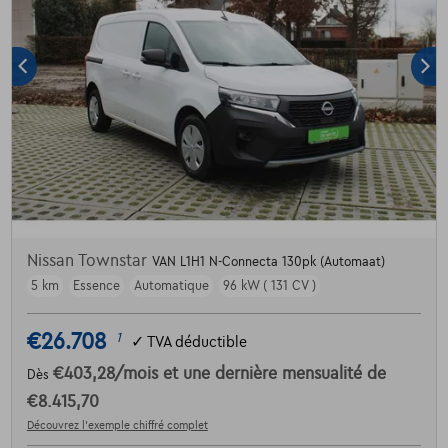
Nissan Townstar
VAN L1H1 N-Connecta 130pk (Automaat)
5 km
Essence
Automatique
96 kW ( 131 CV )
€26.708
1
✓
TVA déductible
€403,28
/mois
et une dernière mensualité de
Dès
€8.415,70
Découvrez l’exemple chiffré complet