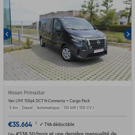
Nissan Primastar
Van L1H1 150pk DCT N-Connecta + Cargo Pack
5 km
Diesel
Automatique
110 kW ( 150 CV )
€35.664
1
✓
TVA déductible
€538,50
/mois
et une dernière mensualité de
Dès