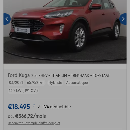
Ford Kuga
2.5i FHEV - TITANIUM - TREKHAAK - TOPSTAAT
03/2021
65.952 km
Hybride
Automatique
140 kW ( 191 CV )
€18.495
1
✓
TVA déductible
€366,72
/mois
Dès
Découvrez l’exemple chiffré complet