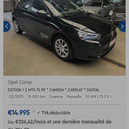
Opel Corsa
EDITION 1.2 MT5 75 PK * CAMERA * CARPLAY * DIGITAL
02/2025
15.000 km
Essence
Manuelle
55 kW ( 75 CV )
€14.995
1
✓
TVA déductible
€226,42
/mois
et une dernière mensualité de
Dès