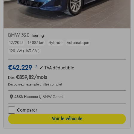
BMW 320
Touring
12/2023
17.887 km
Hybride
Automatique
120 kW ( 163 CV )
€42.229
1
✓
TVA déductible
€859,82
/mois
Dès
Découvrez l’exemple chiffré complet
4684 Haccourt,
BMW Genet
Comparer
Voir le véhicule