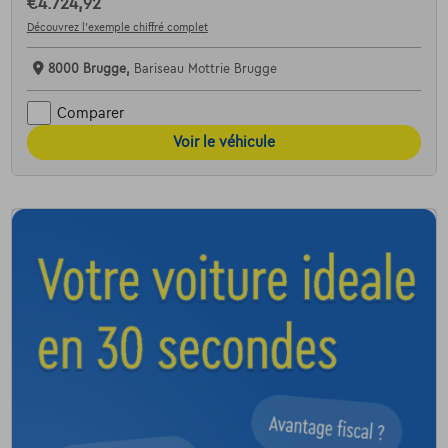
€4.724,92
Découvrez l’exemple chiffré complet
8000 Brugge,
Bariseau Mottrie Brugge
Comparer
Voir le véhicule