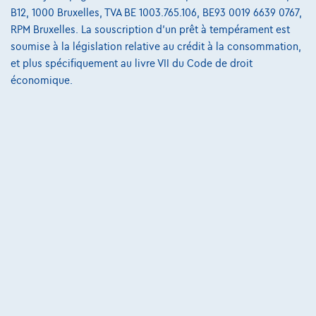
B12, 1000 Bruxelles, TVA BE 1003.765.106, BE93 0019 6639 0767,
€536,11
/mois
et une dernière mensualité de
Dès
RPM Bruxelles. La souscription d'un prêt à tempérament est
€7.408,61
soumise à la législation relative au crédit à la consommation,
Découvrez l’exemple chiffré complet
et plus spécifiquement au livre VII du Code de droit
économique.
Autosphere Center Liège
Comparer
Voir le véhicule