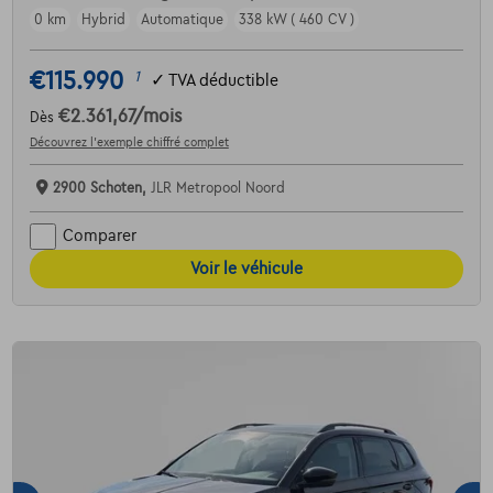
0 km
Hybrid
Automatique
338 kW ( 460 CV )
€115.990
1
✓
TVA déductible
€2.361,67
/mois
Dès
Découvrez l’exemple chiffré complet
2900 Schoten,
JLR Metropool Noord
Comparer
Voir le véhicule