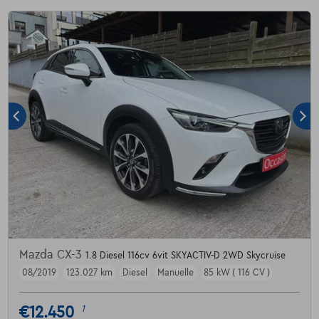
Mazda CX-3
1.8 Diesel 116cv 6vit SKYACTIV-D 2WD Skycruise
08/2019
123.027 km
Diesel
Manuelle
85 kW ( 116 CV )
€12.450
1