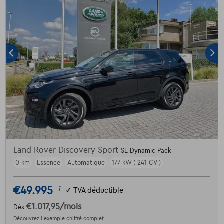
Land Rover Discovery Sport
SE Dynamic Pack
0 km
Essence
Automatique
177 kW ( 241 CV )
€49.995
1
✓
TVA déductible
€1.017,95
/mois
Dès
Découvrez l’exemple chiffré complet