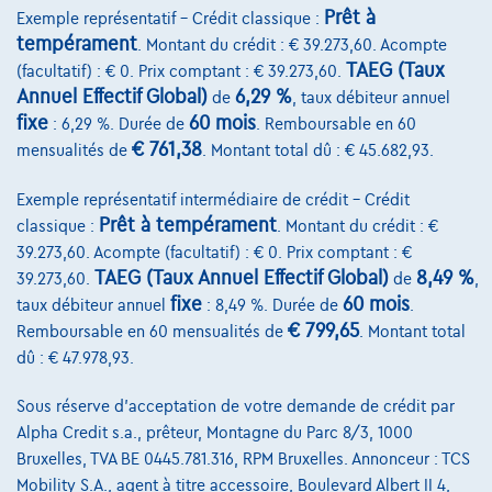
Prêt à
Exemple représentatif – Crédit classique :
tempérament
. Montant du crédit : € 39.273,60. Acompte
TAEG (Taux
(facultatif) : € 0. Prix comptant : € 39.273,60.
Annuel Effectif Global)
6,29 %
de
, taux débiteur annuel
fixe
60 mois
: 6,29 %. Durée de
. Remboursable en 60
€ 761,38
mensualités de
. Montant total dû : € 45.682,93.
Exemple représentatif intermédiaire de crédit – Crédit
Prêt à tempérament
classique :
. Montant du crédit : €
39.273,60. Acompte (facultatif) : € 0. Prix comptant : €
TAEG (Taux Annuel Effectif Global)
8,49 %
39.273,60.
de
,
fixe
60 mois
taux débiteur annuel
: 8,49 %. Durée de
.
€ 799,65
Remboursable en 60 mensualités de
. Montant total
Volkswagen Golf
dû : € 47.978,93.
R-Line | 1.5 TSI 150cv | Carplay | Caméra | GPS | Led Matrix
07/2023
43.688 km
Essence
Automatique
Sous réserve d'acceptation de votre demande de crédit par
110 kW ( 150 CV )
Alpha Credit s.a., prêteur, Montagne du Parc 8/3, 1000
Bruxelles, TVA BE 0445.781.316, RPM Bruxelles. Annonceur : TCS
€27.490
1
Mobility S.A., agent à titre accessoire, Boulevard Albert II 4,