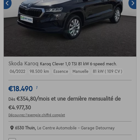
Skoda Karoq
Karoq Clever 1,0 TSI 81 kW 6-speed mech.
06/2022
98.500 km
Essence
Manuelle
81 kW ( 109 CV )
€18.490
1
€354,80
/mois
et une dernière mensualité de
Dès
€4.977,30
Découvrez l’exemple chiffré complet
6530 Thuin,
Le Centre Automobile - Garage Detournay