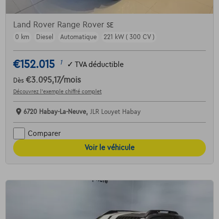
Land Rover Range Rover
SE
0 km
Diesel
Automatique
221 kW ( 300 CV )
€152.015
1
✓
TVA déductible
€3.095,17
/mois
Dès
Découvrez l’exemple chiffré complet
6720 Habay-La-Neuve,
JLR Louyet Habay
Comparer
Voir le véhicule