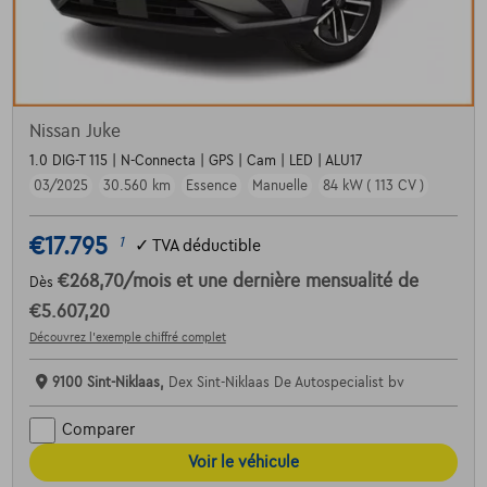
Nissan Juke
1.0 DIG-T 115 | N-Connecta | GPS | Cam | LED | ALU17
03/2025
30.560 km
Essence
Manuelle
84 kW ( 113 CV )
€17.795
1
✓
TVA déductible
€268,70
/mois
et une dernière mensualité de
Dès
€5.607,20
Découvrez l’exemple chiffré complet
9100 Sint-Niklaas,
Dex Sint-Niklaas De Autospecialist bv
Comparer
Voir le véhicule