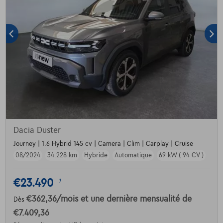
Dacia Duster
Journey | 1.6 Hybrid 145 cv | Camera | Clim | Carplay | Cruise
08/2024
34.228 km
Hybride
Automatique
69 kW ( 94 CV )
€23.490
1
€362,36
/mois
et une dernière mensualité de
Dès
€7.409,36