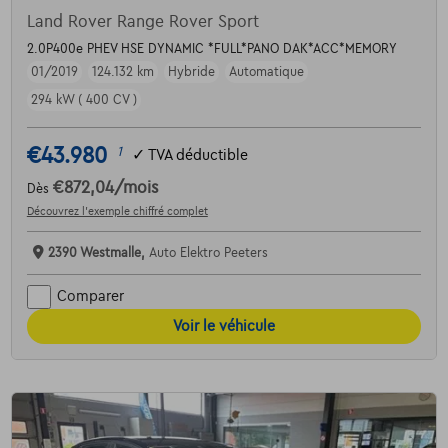
Land Rover Range Rover Sport
2.0P400e PHEV HSE DYNAMIC *FULL*PANO DAK*ACC*MEMORY
01/2019
124.132 km
Hybride
Automatique
294 kW ( 400 CV )
€43.980
1
✓
TVA déductible
€872,04
/mois
Dès
Découvrez l’exemple chiffré complet
2390 Westmalle,
Auto Elektro Peeters
Comparer
Voir le véhicule