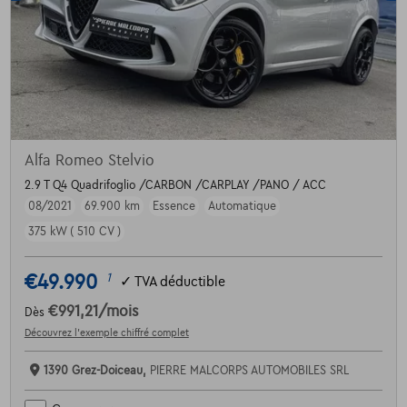
Alfa Romeo Stelvio
2.9 T Q4 Quadrifoglio /CARBON /CARPLAY /PANO / ACC
08/2021
69.900 km
Essence
Automatique
375 kW ( 510 CV )
€49.990
1
✓
TVA déductible
€991,21
/mois
Dès
Découvrez l’exemple chiffré complet
1390 Grez-Doiceau,
PIERRE MALCORPS AUTOMOBILES SRL