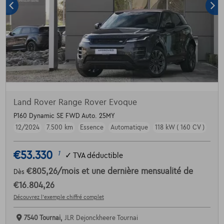
Land Rover Range Rover Evoque
P160 Dynamic SE FWD Auto. 25MY
12/2024
7.500 km
Essence
Automatique
118 kW ( 160 CV )
€53.330
1
✓
TVA déductible
€805,26
/mois
et une dernière mensualité de
Dès
€16.804,26
Découvrez l’exemple chiffré complet
7540 Tournai,
JLR Dejonckheere Tournai