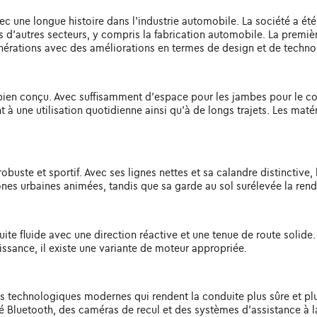
vec une longue histoire dans l'industrie automobile. La société a 
ns d'autres secteurs, y compris la fabrication automobile. La premièr
érations avec des améliorations en termes de design et de techno
et bien conçu. Avec suffisamment d'espace pour les jambes pour le c
 une utilisation quotidienne ainsi qu'à de longs trajets. Les matéria
obuste et sportif. Avec ses lignes nettes et sa calandre distinctive
ones urbaines animées, tandis que sa garde au sol surélevée la ren
uite fluide avec une direction réactive et une tenue de route solid
ssance, il existe une variante de moteur appropriée.
és technologiques modernes qui rendent la conduite plus sûre et plu
té Bluetooth, des caméras de recul et des systèmes d'assistance à la