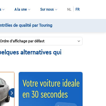
s
A la une
Sur nous
NL
FR
elques alternatives qui