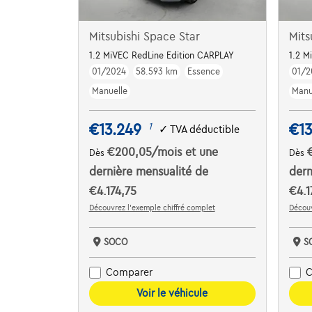
Mitsubishi Space Star
Mits
1.2 MiVEC RedLine Edition CARPLAY
1.2 M
01/2024
58.593 km
Essence
01/2
Manuelle
Manu
€13.249
€13
1
✓
TVA déductible
€200,05
/mois
et une
Dès
Dès
dernière mensualité de
dern
€4.174,75
€4.1
Découvrez l’exemple chiffré complet
Découv
SOCO
S
Comparer
C
Voir le véhicule