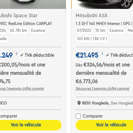
ubishi Space Star
Mitsubishi ASX
iVEC RedLine Edition CARPLAY
1.3 DI-T 140 MHEV Intense | GPS 
024
65.781 km
Essence
07/2025
10 km
Essence
Ma
elle
103 kW ( 138 CV )
.249
€21.495
1
1
✓
TVA déductible
✓
TVA déduct
€200,05
/mois
et une
€324,56
/mois
et une
Dès
ière mensualité de
dernière mensualité de
74,75
€6.773,06
rez l’exemple chiffré complet
Découvrez l’exemple chiffré complet
OCO
8830 Hooglede,
Dex Hoogled
omparer
Comparer
Voir le véhicule
Voir le véhicule