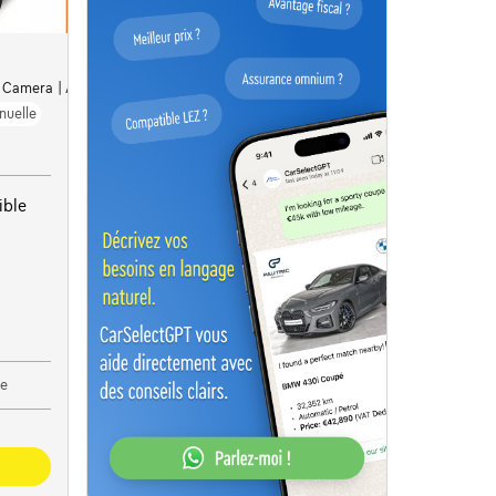
| Camera | Alu18
nuelle
ible
e