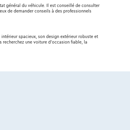
at général du véhicule. Il est conseillé de consulter
cieux de demander conseils à des professionnels
intérieur spacieux, son design extérieur robuste et
s recherchez une voiture d'occasion fiable, la
BE 0445.781.316, RPM Bruxelles. Adverteerder: TCS
7, RPM Brussel.
Découvrez toute la gamme Mitsubishi