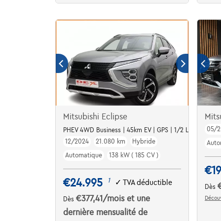
Mitsubishi Eclipse
Mits
05/2
PHEV 4WD Business | 45km EV | GPS | 1/2 Leather
12/2024
21.080 km
Hybride
Auto
Automatique
138 kW ( 185 CV )
€1
€24.995
1
✓
TVA déductible
Dès
€377,41
/mois
et une
Découv
Dès
dernière mensualité de