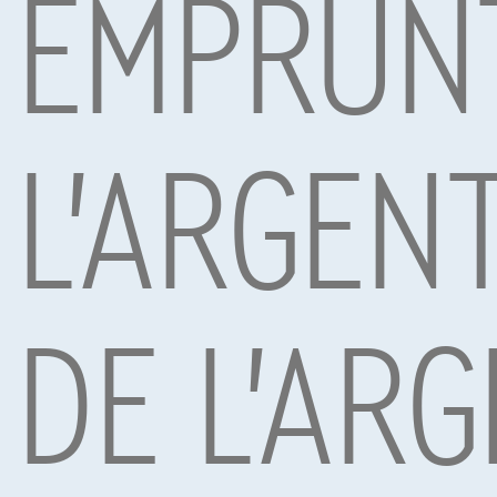
EMPRUN
L'ARGEN
Mitsubishi ASX
Mitsubis
|
10 km
07/2025
65.781 km
€21.495
€13.2
1
Dès
€324,56
/mois
avec une dernière
Dès
€200,
DE L'ARG
mensualité de
€6.773,06
mensualit
Exemple chiffré complet
Exemple chi
Contact
info@touringcar