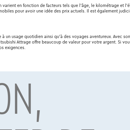
arient en fonction de facteurs tels que l'âge, le kilométrage et l'ét
obiles pour avoir une idée des prix actuels. Il est également judi
ée à un usage quotidien ainsi qu'à des voyages aventureux. Avec son 
tsubishi Attrage offre beaucoup de valeur pour votre argent. Si vou
os exigences.
ON,
par Alpha Credit s.a., prêteur, Montagne du Parc 8/3, 1000 Bruxelles, TVA 
vard Albert II 4, B12, 1000 Brussel, BTW BE 1003.765.106, BE93 0019 6639 076