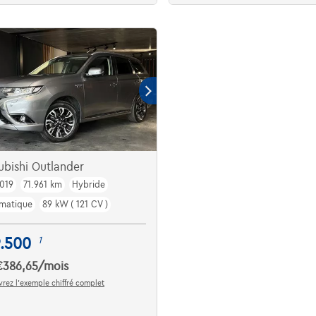
ubishi Outlander
019
71.961 km
Hybride
matique
89 kW ( 121 CV )
9.500
1
€386,65
/mois
rez l’exemple chiffré complet