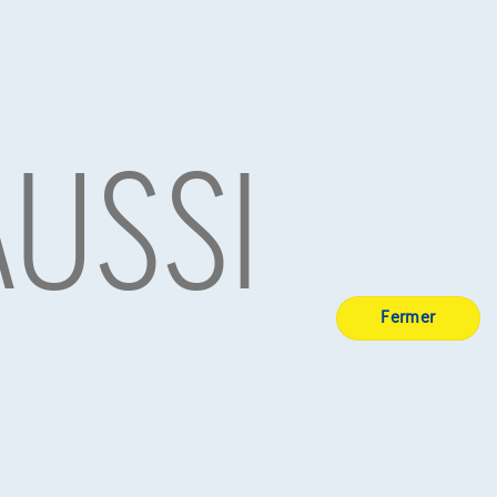
AUSSI
Mitsubishi Outlander
|
71.961 km
05/2019
€19.500
1
Dès
€386,65
/mois
Exemple chiffré complet
Fermer
Sur Nous
Devenez client