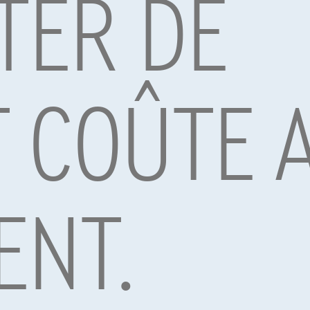
TER DE
T COÛTE 
hi Space Star
Mitsubishi Space Star
|
|
01/2024
58.593 km
01/2024
49
€13.249
1
1
05
/mois
avec une dernière
Dès
€200,05
/mois
avec une dernière
ENT.
é de
€4.174,75
mensualité de
€4.174,75
ffré complet
Exemple chiffré complet
Services & Solutions
select.be
Assistance dépannage