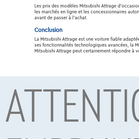
Les prix des modèles Mitsubishi Attrage d'occasion v
les marchés en ligne et les concessionnaires autom
avant de passer à l'achat.
Conclusion
La Mitsubishi Attrage est une voiture fiable adapt
ses fonctionnalités technologiques avancées, la Mi
Mitsubishi Attrage peut certainement répondre à v
ATTENTI
Sous réserve d’acceptation de votre demande de crédit 
Mobility S.A., agent in bijkomstige hoedanigheid, Boule
Voitures les plus populaires