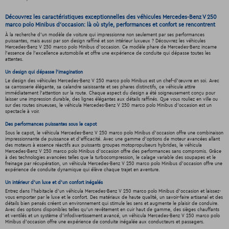
Découvrez les caractéristiques exceptionnelles des véhicules Mercedes-Benz V 250
marco polo Minibus d'occasion: là où style, performances et confort se rencontrent
À la recherche d'un modèle de voiture qui impressionne non seulement par ses performances
puissantes, mais aussi par son design raffiné et son intérieur luxueux ? Découvrez les véhicules
Mercedes-Benz V 250 marco polo Minibus d'occasion. Ce modèle phare de Mercedes-Benz incarne
l'essence de l'excellence automobile et offre une expérience de conduite qui dépasse toutes les
attentes.
Un design qui dépasse l'imagination
Le design des véhicules Mercedes-Benz V 250 marco polo Minibus est un chef-d'œuvre en soi. Avec
sa carrosserie élégante, sa calandre saisissante et ses phares distinctifs, ce véhicule attire
immédiatement l'attention sur la route. Chaque aspect du design a été soigneusement conçu pour
laisser une impression durable, des lignes élégantes aux détails raffinés. Que vous rouliez en ville ou
sur des routes sinueuses, le véhicula Mercedes-Benz V 250 marco polo Minibus d'occasion est un
spectacle à voir.
Des performances puissantes sous le capot
Sous le capot, le véhicula Mercedes-Benz V 250 marco polo Minibus d'occasion offre une combinaison
impressionnante de puissance et d'efficacité. Avec une gamme d'options de moteur avancées allant
des moteurs à essence réactifs aux puissants groupes motopropulseurs hybrides, le véhicula
Mercedes-Benz V 250 marco polo Minibus d'occasion offre des performances sans compromis. Grâce
à des technologies avancées telles que la turbocompression, le calage variable des soupapes et le
freinage par récupération, un véhicula Mercedes-Benz V 250 marco polo Minibus d'occasion offre une
expérience de conduite dynamique qui élève chaque trajet en aventure.
Un intérieur d’un luxe et d’un confort inégalés
Entrez dans l'habitacle d'un véhicula Mercedes-Benz V 250 marco polo Minibus d'occasion et laissez-
vous emporter par le luxe et le confort. Des matériaux de haute qualité, un savoir-faire artisanal et des
détails bien pensés créent un environnement qui stimule les sens et augmente le plaisir de conduire.
Avec des options disponibles telles qu'un revêtement en cuir haut de gamme, des sièges chauffants
et ventilés et un système d'infodivertissement avancé, un véhicula Mercedes-Benz V 250 marco polo
Minibus d'occasion offre une expérience de conduite inégalée aux conducteurs et passagers.