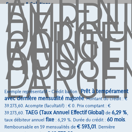
ATTEN
EMPRU
DE
L'ARGE
Services & Solutions
COÛTE
Assistance dépannage
AUSSI
Financement
DE
Assurance auto
L'ARGE
Leasing
Sur Nous
Devenez client
Prêt à tempérament
Qui nous sommes
Exemple représentatif – Crédit ballon :
avec dernière mensualité majorée
. Montant du crédit : €
Charte de qualité
39.273,60. Acompte (facultatif) : € 0. Prix comptant : €
TAEG (Taux Annuel Effectif Global)
6,29 %
39.273,60.
de
,
Nos dealers
fixe
60 mois
taux débiteur annuel
: 6,29 %. Durée du crédit :
.
Nos partenaires
€ 593,01
Remboursable en 59 mensualités de
. Dernière