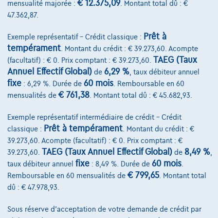
€ 12.375,09
mensualité majorée :
. Montant total dû : €
Notre équipe
47.362,87.
Contact
Prêt à
Exemple représentatif – Crédit classique :
tempérament
. Montant du crédit : € 39.273,60. Acompte
TAEG (Taux
(facultatif) : € 0. Prix comptant : € 39.273,60.
Annuel Effectif Global)
6,29 %
@2024 TCS Mobility SA/NV Copyright
de
, taux débiteur annuel
fixe
60 mois
: 6,29 %. Durée de
. Remboursable en 60
Conditions Générales
€ 761,38
mensualités de
. Montant total dû : € 45.682,93.
Conditions d'assistance
Exemple représentatif intermédiaire de crédit – Crédit
Prêt à tempérament
Protection Des Données
classique :
. Montant du crédit : €
39.273,60. Acompte (facultatif) : € 0. Prix comptant : €
Politique Des Cookies
TAEG (Taux Annuel Effectif Global)
8,49 %
39.273,60.
de
,
fixe
60 mois
taux débiteur annuel
: 8,49 %. Durée de
.
Charte de qualité
€ 799,65
Remboursable en 60 mensualités de
. Montant total
Site Map
dû : € 47.978,93.
Login
Sous réserve d'acceptation de votre demande de crédit par