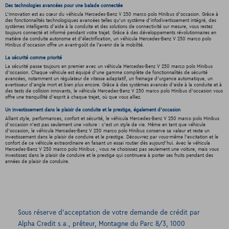
Des technologies avancées pour une balade connectée
L'innovation est au cœur du véhicula Mercedes-Benz V 250 marco polo Minibus d'occasion. Grâce à
des fonctionnalités technologiques avancées telles qu'un système d'infodivertissement intégré, des
systèmes intelligents d'aide à la conduite et des solutions de connectivité sur mesure, vous restez
toujours connecté et informé pendant votre trajet. Grâce à des développements révolutionnaires en
matière de conduite autonome et d'électrification, un véhicula Mercedes-Benz V 250 marco polo
Minibus d'occasion offre un avant-goût de l'avenir de la mobilité.
La sécurité comme priorité
La sécurité passe toujours en premier avec un véhicula Mercedes-Benz V 250 marco polo Minibus
d'occasion. Chaque véhicule est équipé d'une gamme complète de fonctionnalités de sécurité
avancées, notamment un régulateur de vitesse adaptatif, un freinage d'urgence automatique, un
avertisseur d'angle mort et bien plus encore. Grâce à des systèmes avancés d'aide à la conduite et à
des tests de collision innovants, le véhicula Mercedes-Benz V 250 marco polo Minibus d'occasion vous
offre une tranquillité d'esprit à chaque trajet, où que vous alliez.
Un investissement dans le plaisir de conduite et le prestige, également d'occasion
Alliant style, performances, confort et sécurité, le véhicula Mercedes-Benz V 250 marco polo Minibus
d'occasion n'est pas seulement une voiture : c'est un style de vie. Même en tant que véhicule
d'occasion, le véhicula Mercedes-Benz V 250 marco polo Minibus conserve sa valeur et reste un
investissement dans le plaisir de conduire et le prestige. Découvrez par vous-même l'excitation et le
confort de ce véhicule extraordinaire en faisant un essai routier dès aujourd'hui. Avec le véhicula
Mercedes-Benz V 250 marco polo Minibus , vous ne choisissez pas seulement une voiture, mais vous
investissez dans le plaisir de conduire et le prestige qui continuera à porter ses fruits pendant des
années de plaisir de conduire.
Sous réserve d’acceptation de votre demande de crédit par
Alpha Credit s.a., prêteur, Montagne du Parc 8/3, 1000