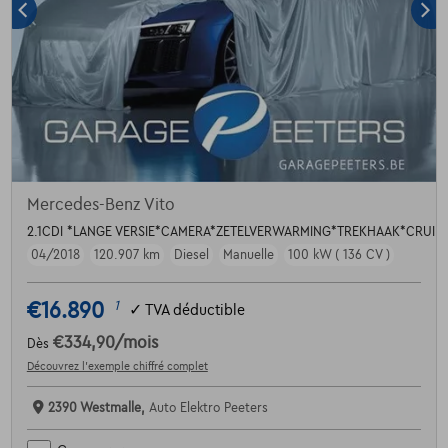
Mercedes-Benz Vito
2.1CDI *LANGE VERSIE*CAMERA*ZETELVERWARMING*TREKHAAK*CRUI
04/2018
120.907 km
Diesel
Manuelle
100 kW ( 136 CV )
€16.890
1
✓
TVA déductible
€334,90
/mois
Dès
Découvrez l’exemple chiffré complet
2390 Westmalle,
Auto Elektro Peeters