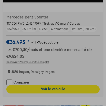
Mercedes-Benz Sprinter
317 CDI RWD L2H2 170PK *Trekhaak*Camera*Carplay
05/2023
65.152 km
Diesel
Automatique
125 kW ( 170 CV )
€36.495
1
✓
TVA déductible
€700,30
/mois
et une dernière mensualité de
Dès
€9.824,05
Découvrez l’exemple chiffré complet
8870 Izegem,
Decaigny Izegem
Comparer
Voir le véhicule