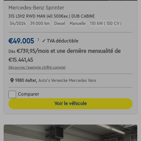
Mercedes-Benz Sprinter
315 L3H2 RWD MAN (40.500€ex.) DUB CABINE
04/2024
39.000 km
Diesel
Manuelle
110 kW ( 150 CV )
€49.005
1
✓
TVA déductible
€739,95
/mois
et une dernière mensualité de
Dès
€15.441,45
Découvrez l’exemple chiffré complet
9880 Aalter,
Auto's Vereecke Mercedes Vans
Comparer
Voir le véhicule