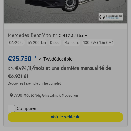
Mercedes-Benz Vito
114 CDI L2 3 Zitter +...
06/2023
64.200 km
Diesel
Manuelle
100 kW ( 136 CV )
€25.750
1
✓
TVA déductible
€494,11
/mois
et une dernière mensualité de
Dès
€6.931,61
Découvrez l’exemple chiffré complet
7700 Mouscron,
Ghistelinck Mouscron
Comparer
Voir le véhicule