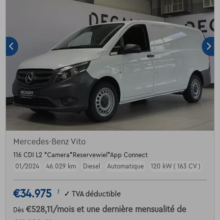
Mercedes-Benz Vito
116 CDI L2 *Camera*Reservewiel*App Connect
01/2024
46.029 km
Diesel
Automatique
120 kW ( 163 CV )
€34.975
1
✓
TVA déductible
€528,11
/mois
et une dernière mensualité de
Dès