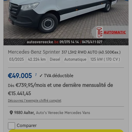
Mercedes-Benz Sprinter
317 L3H2 RWD AUTO (40.500€ex.)
03/2025
42.224 km
Diesel
Automatique
125 kW ( 170 CV )
€49.005
1
✓
TVA déductible
€739,95
/mois
et une dernière mensualité de
Dès
€15.441,45
Découvrez l’exemple chiffré complet
9880 Aalter,
Auto's Vereecke Mercedes Vans
Comparer