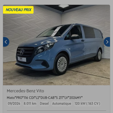
NOUVEAU PRIX
Mercedes-Benz Vito
Mixto*PRO*116 CDI*L2*DUB-CAB*5 ZIT*LV*2024MY*
09/2024
8.011 km
Diesel
Automatique
120 kW ( 163 CV )