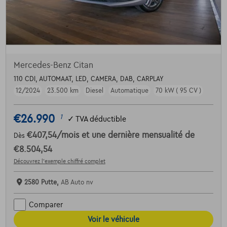
Mercedes-Benz Citan
110 CDI, AUTOMAAT, LED, CAMERA, DAB, CARPLAY
12/2024
23.500 km
Diesel
Automatique
70 kW ( 95 CV )
€26.990
1
✓
TVA déductible
€407,54
/mois
et une dernière mensualité de
Dès
€8.504,54
Découvrez l’exemple chiffré complet
2580 Putte,
AB Auto nv
Comparer
Voir le véhicule