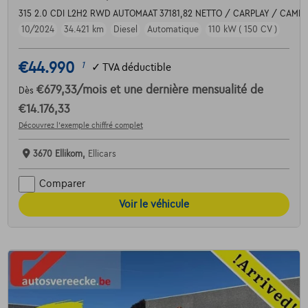
315 2.0 CDI L2H2 RWD AUTOMAAT 37181,82 NETTO / CARPLAY / CAME
10/2024
34.421 km
Diesel
Automatique
110 kW ( 150 CV )
€44.990
1
✓
TVA déductible
€679,33
/mois
et une dernière mensualité de
Dès
€14.176,33
Découvrez l’exemple chiffré complet
3670 Ellikom,
Ellicars
Comparer
Voir le véhicule