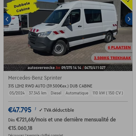
Mercedes-Benz Sprinter
315 L2H2 RWD AUTO (39.500€ex.) DUB CABINE
05/2024
37.345 km
Diesel
Automatique
110 kW ( 150 CV )
€47.795
1
✓
TVA déductible
€721,68
/mois
et une dernière mensualité de
Dès
€15.060,18
Découvrez l’exemple chiffré complet