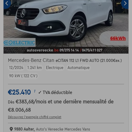
Mercedes-Benz Citan
eCITAN 112 L1 FWD AUTO (21.000€ex.)
12/2024
1.241 km
Electrique
Automatique
90 kW ( 122 CV )
€25.410
1
✓
TVA déductible
€383,68
/mois
et une dernière mensualité de
Dès
€8.006,68
Découvrez l’exemple chiffré complet
9880 Aalter,
Auto's Vereecke Mercedes Vans