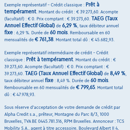
Prêt à
Exemple représentatif – Crédit classique :
Comparer
tempérament
. Montant du crédit : € 39.273,60. Acompte
Voir le véhicule
TAEG (Taux
(facultatif) : € 0. Prix comptant : € 39.273,60.
Annuel Effectif Global)
6,29 %
de
, taux débiteur annuel
fixe
60 mois
: 6,29 %. Durée de
. Remboursable en 60
€ 761,38
mensualités de
. Montant total dû : € 45.682,93.
Exemple représentatif intermédiaire de crédit – Crédit
Prêt à tempérament
classique :
. Montant du crédit : €
39.273,60. Acompte (facultatif) : € 0. Prix comptant : €
TAEG (Taux Annuel Effectif Global)
8,49 %
39.273,60.
de
,
fixe
60 mois
taux débiteur annuel
: 8,49 %. Durée de
.
€ 799,65
Remboursable en 60 mensualités de
. Montant total
dû : € 47.978,93.
Sous réserve d'acceptation de votre demande de crédit par
Alpha Credit s.a., prêteur, Montagne du Parc 8/3, 1000
Bruxelles, TVA BE 0445.781.316, RPM Bruxelles. Annonceur : TCS
Mobility S.A., agent à titre accessoire, Boulevard Albert II 4,