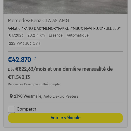
Mercedes-Benz CLA 35 AMG
4-Matic *PANO DAK*MEMORYPAKKET*MBUX NAVI PLUS*FULL LED*
01/2023
20.214 km
Essence
Automatique
225 kW ( 306 CV )
€42.870
1
€822,63
/mois
et une dernière mensualité de
Dès
€11.540,13
Découvrez l’exemple chiffré complet
2390 Westmalle,
Auto Elektro Peeters
Comparer
Voir le véhicule