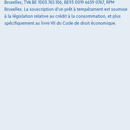
Bruxelles, TVA BE 1003.765.106, BE93 0019 6639 0767, RPM
@2024 TCS Mobility SA/NV Copyright
Bruxelles. La souscription d'un prêt à tempérament est soumise
à la législation relative au crédit à la consommation, et plus
Conditions Générales
spécifiquement au livre VII du Code de droit économique.
Conditions d'assistance
Protection Des Données
Politique Des Cookies
Charte de qualité
Site Map
Login