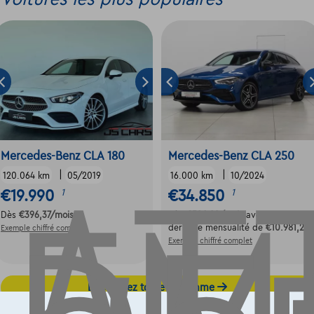
AT
Mercedes-Benz CLA 180
Mercedes-Benz CLA 250
|
|
120.064 km
05/2019
16.000 km
10/2024
€19.990
€34.850
1
1
Dès
€396,37
/mois
Dès
€526,22
/mois
avec une
dernière mensualité de
€10.981,22
Exemple chiffré complet
Exemple chiffré complet
Découvrez toute la gamme