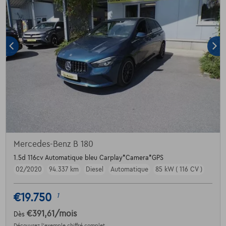
Mercedes-Benz B 180
1.5d 116cv Automatique bleu Carplay*Camera*GPS
02/2020
94.337 km
Diesel
Automatique
85 kW ( 116 CV )
€19.750
1
€391,61
/mois
Dès
Découvrez l’exemple chiffré complet