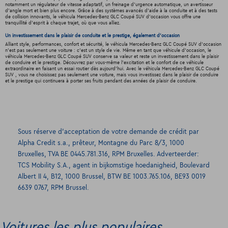
notamment un régulateur de vitesse adaptatif, un freinage d'urgence automatique, un avertisseur
d'angle mort et bien plus encore. Grâce à des systèmes avancés d'aide à la conduite et à des tests
de collision innovants, le véhicula Mercedes-Benz GLC Coupé SUV d'occasion vous offre une
tranquillité d'esprit à chaque trajet, où que vous alliez.
Un investissement dans le plaisir de conduite et le prestige, également d'occasion
Alliant style, performances, confort et sécurité, le véhicula Mercedes-Benz GLC Coupé SUV d'occasion
n'est pas seulement une voiture : c'est un style de vie. Même en tant que véhicule d'occasion, le
véhicula Mercedes-Benz GLC Coupé SUV conserve sa valeur et reste un investissement dans le plaisir
de conduire et le prestige. Découvrez par vous-même l'excitation et le confort de ce véhicule
extraordinaire en faisant un essai routier dès aujourd'hui. Avec le véhicula Mercedes-Benz GLC Coupé
SUV , vous ne choisissez pas seulement une voiture, mais vous investissez dans le plaisir de conduire
et le prestige qui continuera à porter ses fruits pendant des années de plaisir de conduire.
Sous réserve d’acceptation de votre demande de crédit par
Alpha Credit s.a., prêteur, Montagne du Parc 8/3, 1000
Bruxelles, TVA BE 0445.781.316, RPM Bruxelles. Adverteerder:
TCS Mobility S.A., agent in bijkomstige hoedanigheid, Boulevard
Albert II 4, B12, 1000 Brussel, BTW BE 1003.765.106, BE93 0019
6639 0767, RPM Brussel.
Voitures les plus populaires