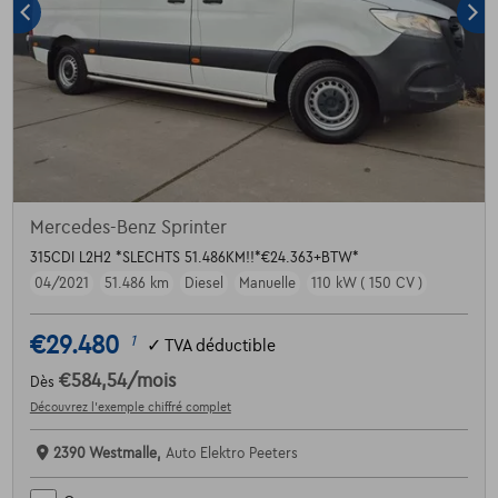
Mercedes-Benz Sprinter
315CDI L2H2 *SLECHTS 51.486KM!!*€24.363+BTW*
04/2021
51.486 km
Diesel
Manuelle
110 kW ( 150 CV )
€29.480
1
✓
TVA déductible
€584,54
/mois
Dès
Découvrez l’exemple chiffré complet
2390 Westmalle,
Auto Elektro Peeters