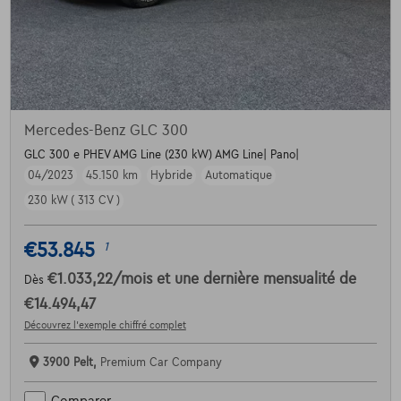
Mercedes-Benz GLC 300
GLC 300 e PHEV AMG Line (230 kW) AMG Line| Pano|
04/2023
45.150 km
Hybride
Automatique
230 kW ( 313 CV )
€53.845
1
€1.033,22
/mois
et une dernière mensualité de
Dès
€14.494,47
Découvrez l’exemple chiffré complet
3900 Pelt,
Premium Car Company