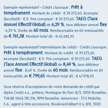
Assurance auto
Prêt à
Exemple représentatif – Crédit classique :
Leasing
tempérament
. Montant du crédit : € 39.273,60. Acompte
TAEG (Taux
(facultatif) : € 0. Prix comptant : € 39.273,60.
Annuel Effectif Global)
6,29 %
fixe
de
, taux débiteur annuel
Sur Nous
60 mois
: 6,29 %. Durée de
. Remboursable en 60 mensualités
€ 761,38
Devenez client
de
. Montant total dû : € 45.682,93.
Qui nous sommes
Exemple représentatif intermédiaire de crédit – Crédit classique :
Prêt à tempérament
. Montant du crédit : € 39.273,60.
Charte de qualité
TAEG
Acompte (facultatif) : € 0. Prix comptant : € 39.273,60.
(Taux Annuel Effectif Global)
8,49 %
Nos dealers
de
, taux débiteur
fixe
60 mois
annuel
: 8,49 %. Durée de
. Remboursable en 60
Nos partenaires
€ 799,65
mensualités de
. Montant total dû : € 47.978,93.
Notre équipe
Sous réserve d'acceptation de votre demande de crédit par
Contact
Alpha Credit s.a., prêteur, Montagne du Parc 8/3, 1000 Bruxelles,
TVA BE 0445.781.316, RPM Bruxelles. Annonceur : TCS Mobility
S.A., agent à titre accessoire, Boulevard Albert II 4, B12, 1000