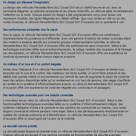
Un design qui dépasse l'imagination
Le design des véhicules Mercedes-Benz GLC Coupé SUV est un chef-d'œuvre en soi. Avec sa
carrosserie élégante, sa calandre saisissante et ses phares distinctifs, ce véhicule attire immédiatement
l'attention sur la route. Chaque aspect du design a été soigneusement conçu pour laisser une
impression durable, des lignes élégantes aux détails raffinés. Que vous rouliez en ville ou sur des
routes sinueuses, le véhicula Mercedes-Benz GLC Coupé SUV d'occasion est un spectacle à voir.
Des performances puissantes sous le capot
Sous le capot, le véhicula Mercedes-Benz GLC Coupé SUV d'occasion offre une combinaison
impressionnante de puissance et d'efficacité. Avec une gamme d'options de moteur avancées allant
des moteurs à essence réactifs aux puissants groupes motopropulseurs hybrides, le véhicula
Mercedes-Benz GLC Coupé SUV d'occasion offre des performances sans compromis. Grâce à des
technologies avancées telles que la turbocompression, le calage variable des soupapes et le freinage
par récupération, un véhicula Mercedes-Benz GLC Coupé SUV d'occasion offre une expérience de
conduite dynamique qui élève chaque trajet en aventure.
Un intérieur d’un luxe et d’un confort inégalés
Entrez dans l'habitacle d'un véhicula Mercedes-Benz GLC Coupé SUV d'occasion et laissez-vous
emporter par le luxe et le confort. Des matériaux de haute qualité, un savoir-faire artisanal et des
détails bien pensés créent un environnement qui stimule les sens et augmente le plaisir de conduire.
Avec des options disponibles telles qu'un revêtement en cuir haut de gamme, des sièges chauffants
et ventilés et un système d'infodivertissement avancé, un véhicula Mercedes-Benz GLC Coupé SUV
d'occasion offre une expérience de conduite inégalée aux conducteurs et passagers.
Des technologies avancées pour une balade connectée
L'innovation est au cœur du véhicula Mercedes-Benz GLC Coupé SUV d'occasion. Grâce à des
fonctionnalités technologiques avancées telles qu'un système d'infodivertissement intégré, des
systèmes intelligents d'aide à la conduite et des solutions de connectivité sur mesure, vous restez
toujours connecté et informé pendant votre trajet. Grâce à des développements révolutionnaires en
matière de conduite autonome et d'électrification, un véhicula Mercedes-Benz GLC Coupé SUV
d'occasion offre un avant-goût de l'avenir de la mobilité.
La sécurité comme priorité
La sécurité passe toujours en premier avec un véhicula Mercedes-Benz GLC Coupé SUV d'occasion.
Chaque véhicule est équipé d'une gamme complète de fonctionnalités de sécurité avancées,