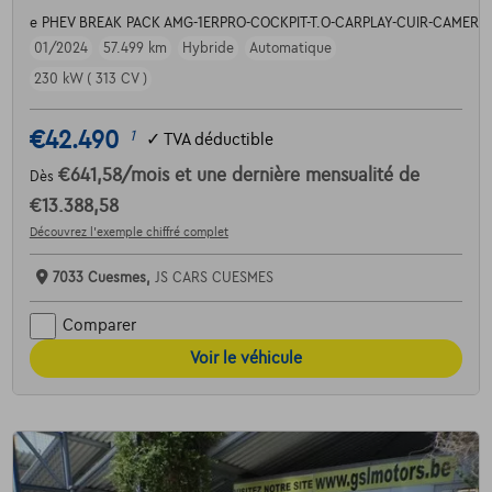
e PHEV BREAK PACK AMG-1ERPRO-COCKPIT-T.O-CARPLAY-CUIR-CAMERA
01/2024
57.499 km
Hybride
Automatique
230 kW ( 313 CV )
€42.490
1
✓
TVA déductible
€641,58
/mois
et une dernière mensualité de
Dès
€13.388,58
Découvrez l’exemple chiffré complet
7033 Cuesmes,
JS CARS CUESMES
Comparer
Voir le véhicule