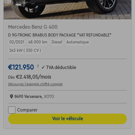
Mercedes-Benz G 400
D 9G-TRONIC BRABUS BODY PACKAGE *VAT REFUNDABLE*
02/2021
48.000 km
Diesel
Automatique
243 kW ( 330 CV )
€121.950
1
✓
TVA déductible
€2.418,05
/mois
Dès
Découvrez l’exemple chiffré complet
8490 Varsenare,
XOTO
Comparer
Voir le véhicule