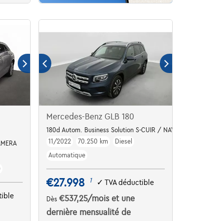
Mercedes-Benz GLB 180
180d Autom. Business Solution S-CUIR / NAVI / FULL LED
11/2022
70.250 km
Diesel
CAMERA
Automatique
)
€27.998
1
✓
TVA déductible
ible
€537,25
/mois
et une
Dès
dernière mensualité de