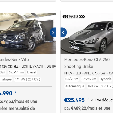
edes-Benz Vito
Mercedes-Benz CLA 250
Shooting Brake
 124 CDI (L2), LICHTE VRACHT, DISTRONIC, LED, CAMERA, PDC
024
69.344 km
Diesel
PHEV - LED - APLE CARPLAY - 
03/2022
57.923 km
Hybride
matique
174 kW ( 237 CV )
Automatique
160 kW ( 218 CV 
4.990
1
€25.495
1
✓
TVA déduct
€679,33
/mois
et une
€489,22
/mois
et une
ière mensualité de
Dès