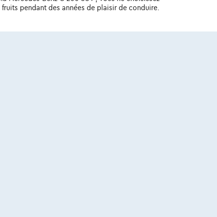
 fruits pendant des années de plaisir de conduire.
BE 0445.781.316, RPM Bruxelles. Adverteerder: TCS
7, RPM Brussel.
vrez toute la gamme Mercedes-Benz C 200