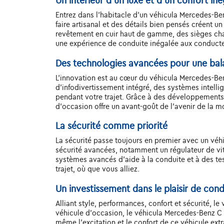
Un intérieur d’un luxe et d’un confort iné
Entrez dans l'habitacle d'un véhicula Mercedes-Ben
faire artisanal et des détails bien pensés créent u
revêtement en cuir haut de gamme, des sièges cha
une expérience de conduite inégalée aux conducte
Des technologies avancées pour une ba
L'innovation est au cœur du véhicula Mercedes-Be
d'infodivertissement intégré, des systèmes intelli
pendant votre trajet. Grâce à des développements
d'occasion offre un avant-goût de l'avenir de la mo
La sécurité comme priorité
La sécurité passe toujours en premier avec un v
sécurité avancées, notamment un régulateur de vit
systèmes avancés d'aide à la conduite et à des tes
trajet, où que vous alliez.
Un investissement dans le plaisir de con
Alliant style, performances, confort et sécurité, 
véhicule d'occasion, le véhicula Mercedes-Benz C 2
même l'excitation et le confort de ce véhicule ext