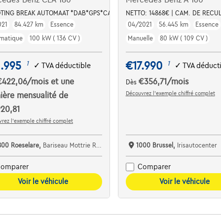
TING BREAK AUTOMAAT *DAB*GPS*CARPLAY*CAMERA+SENSOREN*ZETELVE
NETTO: 14868€ | CAM. DE RECUL
021
84.427 km
Essence
04/2021
56.445 km
Essence
matique
100 kW ( 136 CV )
Manuelle
80 kW ( 109 CV )
.995
€17.990
1
1
✓
TVA déductible
✓
TVA déduct
€422,06
/mois
et une
€356,71
/mois
Dès
Découvrez l’exemple chiffré complet
ière mensualité de
20,81
rez l’exemple chiffré complet
800 Roeselare,
Bariseau Mottrie Roeselare West
1000 Brussel,
Irisautocenter
omparer
Comparer
Voir le véhicule
Voir le véhicule