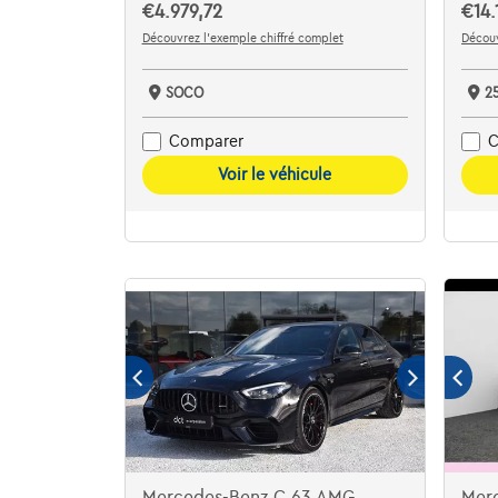
€4.979,72
€14.
Découvrez l’exemple chiffré complet
Découv
SOCO
2
Comparer
C
Voir le véhicule
Mercedes-Benz C 63 AMG
Mer