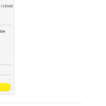
RWARMING*
 | CRUISE
ible