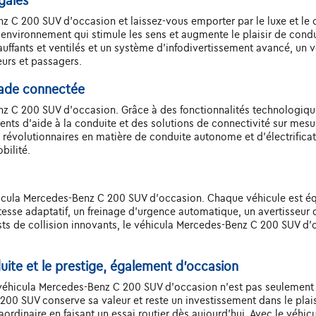
galés
z C 200 SUV d'occasion et laissez-vous emporter par le luxe et le c
n environnement qui stimule les sens et augmente le plaisir de cond
uffants et ventilés et un système d'infodivertissement avancé, un 
urs et passagers.
lade connectée
nz C 200 SUV d'occasion. Grâce à des fonctionnalités technologiqu
gents d'aide à la conduite et des solutions de connectivité sur mesu
 révolutionnaires en matière de conduite autonome et d'électrific
bilité.
éhicula Mercedes-Benz C 200 SUV d'occasion. Chaque véhicule est 
esse adaptatif, un freinage d'urgence automatique, un avertisseur 
ts de collision innovants, le véhicula Mercedes-Benz C 200 SUV d'oc
duite et le prestige, également d'occasion
le véhicula Mercedes-Benz C 200 SUV d'occasion n'est pas seulement 
00 SUV conserve sa valeur et reste un investissement dans le plais
raordinaire en faisant un essai routier dès aujourd'hui. Avec le véh