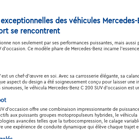
 exceptionnelles des véhicules Mercedes-
ort se rencontrent
onne non seulement par ses performances puissantes, mais aussi par
d'occasion. Ce modèle phare de Mercedes-Benz incarne l'essence d
t un chef-d'œuvre en soi. Avec sa carrosserie élégante, sa calandre
aque aspect du design a été soigneusement conçu pour laisser une i
tes sinueuses, le véhicula Mercedes-Benz C 200 SUV d'occasion est un
pot
UV d'occasion offre une combinaison impressionnante de puissance
ctifs aux puissants groupes motopropulseurs hybrides, le véhicul
ogies avancées telles que la turbocompression, le calage variable
e une expérience de conduite dynamique qui élève chaque trajet e