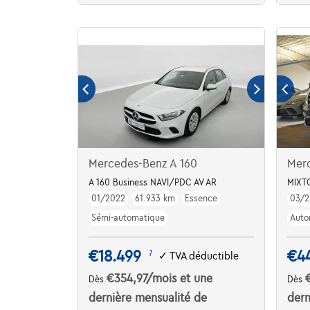
Mercedes-Benz A 160
Merc
A 160 Business NAVI/PDC AV AR
MIXTO
01/2022
61.933 km
Essence
03/2
Sémi-automatique
Auto
€18.499
€4
1
✓
TVA déductible
€354,97
/mois
et une
Dès
Dès
dernière mensualité de
dern