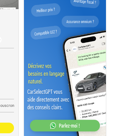
)
Mouscron