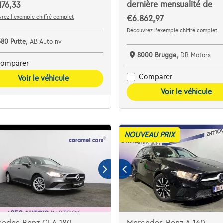
dernière mensualité de
176,33
rez l’exemple chiffré complet
€6.862,97
Découvrez l’exemple chiffré complet
580 Putte,
AB Auto nv
8000 Brugge,
DR Motors
omparer
Comparer
Voir le véhicule
Voir le véhicule
NOUVEAU PRIX
cedes-Benz CLA 180
Mercedes-Benz A 160