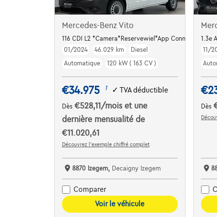
Mercedes-Benz Vito
Mer
116 CDI L2 *Camera*Reservewiel*App Connect
1.3e 
01/2024
46.029 km
Diesel
11/2
Automatique
120 kW ( 163 CV )
Auto
€34.975
€2
1
✓
TVA déductible
€528,11
/mois
et une
Dès
Dès
Découv
dernière mensualité de
€11.020,61
Découvrez l’exemple chiffré complet
8870 Izegem,
Decaigny Izegem
8
Comparer
C
Voir le véhicule