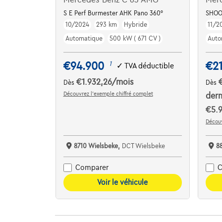
S E Perf Burmester AHK Pano 360°
SHOO
10/2024
293 km
Hybride
11/2
Automatique
500 kW ( 671 CV )
Auto
€94.900
€21
1
✓
TVA déductible
€1.932,26
/mois
Dès
Dès
Découvrez l’exemple chiffré complet
dern
€5.9
Découv
8710 Wielsbeke,
DCT Wielsbeke
8
Comparer
C
Voir le véhicule