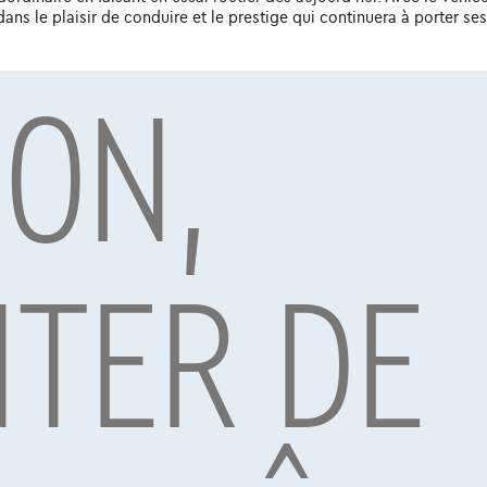
ns le plaisir de conduire et le prestige qui continuera à porter ses
ION,
par Alpha Credit s.a., prêteur, Montagne du Parc 8/3, 1000 Bruxelles, TVA 
vard Albert II 4, B12, 1000 Brussel, BTW BE 1003.765.106, BE93 0019 6639 076
TER DE
Décou
 PRIX