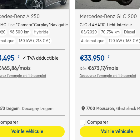
cedes-Benz A 250
Mercedes-Benz GLC 200
AMG-Line *Camera*Carplay*Navigatie
GLC d 4MATIC Licht Interieur
020
98.500 km
Hybride
05/2020
70.734 km
Diesel
matique
160 kW ( 218 CV )
Automatique
120 kW ( 163 CV 
3.495
€33.950
1
1
✓
TVA déductible
€465,86
/mois
€673,17
/mois
Dès
rez l’exemple chiffré complet
Découvrez l’exemple chiffré complet
870 Izegem,
Decaigny Izegem
7700 Mouscron,
Ghistelinck 
omparer
Comparer
Voir le véhicule
Voir le véhicule