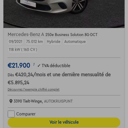
Mercedes-Benz A
250e Business Solution 8G-DCT
09/2021
75.012 km
Hybride
Automatique
118 kW ( 160 CV )
€21.900
1
✓
TVA déductible
€420,24
/mois
et une dernière mensualité de
Dès
€5.895,24
Découvrez l’exemple chiffré complet
3390 Tielt-Winge,
AUTOKRUISPUNT
Comparer
Voir le véhicule