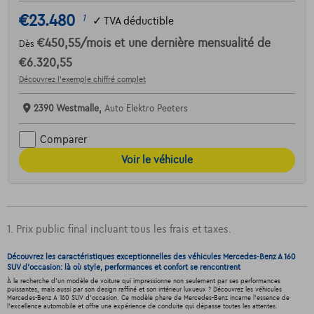
€23.480
1
✓
TVA déductible
€450,55
/mois
et une dernière mensualité de
Dès
€6.320,55
Découvrez l’exemple chiffré complet
2390 Westmalle,
Auto Elektro Peeters
Comparer
Voir le véhicule
1. Prix public final incluant tous les frais et taxes.
Découvrez les caractéristiques exceptionnelles des véhicules Mercedes-Benz A 160
SUV d'occasion: là où style, performances et confort se rencontrent
À la recherche d'un modèle de voiture qui impressionne non seulement par ses performances
puissantes, mais aussi par son design raffiné et son intérieur luxueux ? Découvrez les véhicules
Mercedes-Benz A 160 SUV d'occasion. Ce modèle phare de Mercedes-Benz incarne l'essence de
l'excellence automobile et offre une expérience de conduite qui dépasse toutes les attentes.