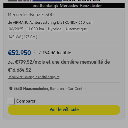
Mercedes-Benz E 300
de AIRMATIC Achterassturing DISTRONIC+ 360°cam
06/2025
11.000 km
Hybride
Automatique
145 kW ( 197 CV )
€52.950
1
✓
TVA déductible
€799,52
/mois
et une dernière mensualité de
Dès
€16.684,52
Découvrez l’exemple chiffré complet
3630 Maasmechelen,
Ramakers Car Center
Comparer
Voir le véhicule