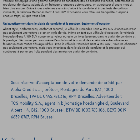
véhicule est équipé d'une gamme complète de fonctionnalités de sécurité avancées, notamment un
régulateur de vitesse adaptatif, un freinage d'urgence automatique, un avertisseur d'angle mort et
bien plus encore. Grâce à des systèmes avancés d'aide à la conduite et à des tests de collision
innovants, le véhicula Mercedes-Benz A 160 SUV d'occasion vous offre une tranquillité d'esprit à
chaque trajet, où que vous alliez.
Un investissement dans le plaisir de conduite et le prestige, également d'occasion
Alliant style, performances, confort et sécurité, le véhicula Mercedes-Benz A 160 SUV d'occasion n'est
pas seulement une voiture : c'est un style de vie. Même en tant que véhicule d'occasion, le véhicula
Mercedes-Benz A 160 SUV conserve sa valeur et reste un investissement dans le plaisir de conduire et
le prestige. Découvrez par vous-même l'excitation et le confort de ce véhicule extraordinaire en
faisant un essai routier dès aujourd'hui. Avec le véhicula Mercedes-Benz A 160 SUV , vous ne choisissez
pas seulement une voiture, mais vous investissez dans le plaisir de conduire et le prestige qui
continuera à porter ses fruits pendant des années de plaisir de conduire.
Sous réserve d’acceptation de votre demande de crédit par
Alpha Credit s.a., prêteur, Montagne du Parc 8/3, 1000
Bruxelles, TVA BE 0445.781.316, RPM Bruxelles. Adverteerder:
TCS Mobility S.A., agent in bijkomstige hoedanigheid, Boulevard
Albert II 4, B12, 1000 Brussel, BTW BE 1003.765.106, BE93 0019
6639 0767, RPM Brussel.