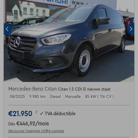
Mercedes-Benz Citan
Citan 1.5 CDI l2 nieuwe staat
08/2025
9.980 km
Diesel
Manuelle
85 kW ( 116 CV )
€21.950
1
✓
TVA déductible
€446,92
/mois
Dès
Découvrez l’exemple chiffré complet