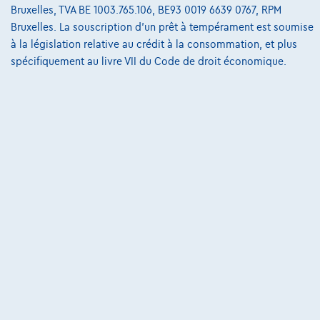
Bruxelles, TVA BE 1003.765.106, BE93 0019 6639 0767, RPM
@2024 TCS Mobility SA/NV Copyright
Bruxelles. La souscription d'un prêt à tempérament est soumise
à la législation relative au crédit à la consommation, et plus
Conditions Générales
spécifiquement au livre VII du Code de droit économique.
Conditions d'assistance
Protection Des Données
Politique Des Cookies
Charte de qualité
Site Map
Login