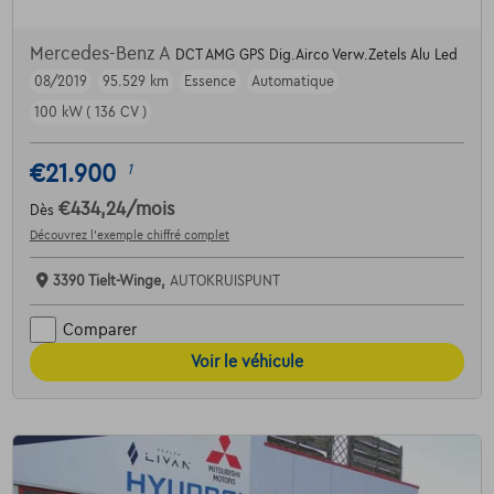
Mercedes-Benz A
DCT AMG GPS Dig.Airco Verw.Zetels Alu Led
08/2019
95.529 km
Essence
Automatique
100 kW ( 136 CV )
€21.900
1
€434,24
/mois
Dès
Découvrez l’exemple chiffré complet
3390 Tielt-Winge,
AUTOKRUISPUNT
Comparer
Voir le véhicule