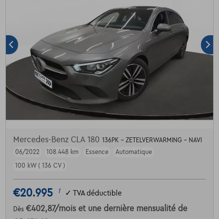
Mercedes-Benz CLA 180
136PK - ZETELVERWARMING - NAVI
06/2022
108.448 km
Essence
Automatique
100 kW ( 136 CV )
€20.995
1
✓
TVA déductible
€402,87
/mois
et une dernière mensualité de
Dès