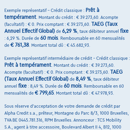
Assurance auto
Prêt à
Exemple représentatif – Crédit classique :
Leasing
tempérament
. Montant du crédit : € 39.273,60. Acompte
TAEG (Taux
(facultatif) : € 0. Prix comptant : € 39.273,60.
Annuel Effectif Global)
6,29 %
fixe
de
, taux débiteur annuel
Sur Nous
60 mois
: 6,29 %. Durée de
. Remboursable en 60 mensualités
€ 761,38
Devenez client
de
. Montant total dû : € 45.682,93.
Qui nous sommes
Exemple représentatif intermédiaire de crédit – Crédit classique :
Prêt à tempérament
. Montant du crédit : € 39.273,60.
Charte de qualité
TAEG
Acompte (facultatif) : € 0. Prix comptant : € 39.273,60.
(Taux Annuel Effectif Global)
8,49 %
Nos dealers
de
, taux débiteur
fixe
60 mois
annuel
: 8,49 %. Durée de
. Remboursable en 60
Nos partenaires
€ 799,65
mensualités de
. Montant total dû : € 47.978,93.
Notre équipe
Sous réserve d'acceptation de votre demande de crédit par
Contact
Alpha Credit s.a., prêteur, Montagne du Parc 8/3, 1000 Bruxelles,
TVA BE 0445.781.316, RPM Bruxelles. Annonceur : TCS Mobility
S.A., agent à titre accessoire, Boulevard Albert II 4, B12, 1000