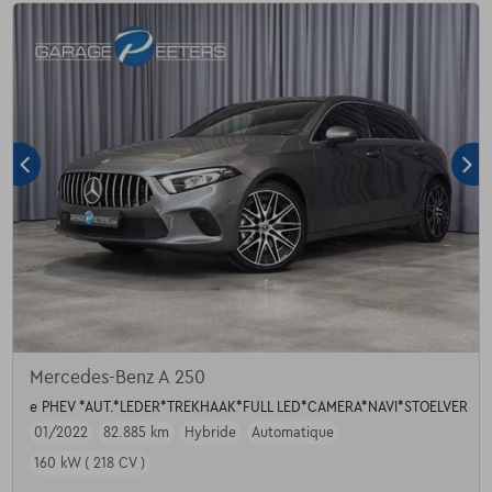
Mercedes-Benz A 250
e PHEV *AUT.*LEDER*TREKHAAK*FULL LED*CAMERA*NAVI*STOELVER
01/2022
82.885 km
Hybride
Automatique
160 kW ( 218 CV )