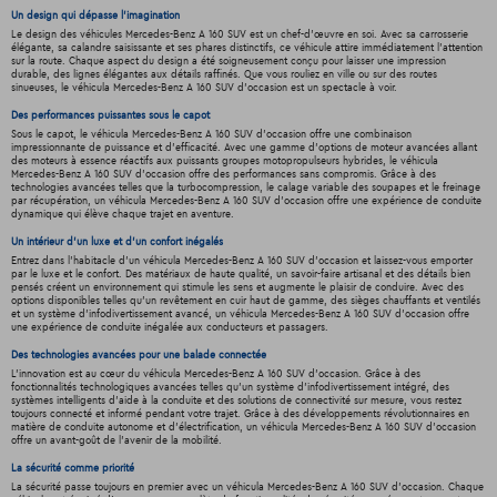
Un design qui dépasse l'imagination
Le design des véhicules Mercedes-Benz A 160 SUV est un chef-d'œuvre en soi. Avec sa carrosserie
élégante, sa calandre saisissante et ses phares distinctifs, ce véhicule attire immédiatement l'attention
sur la route. Chaque aspect du design a été soigneusement conçu pour laisser une impression
durable, des lignes élégantes aux détails raffinés. Que vous rouliez en ville ou sur des routes
sinueuses, le véhicula Mercedes-Benz A 160 SUV d'occasion est un spectacle à voir.
Des performances puissantes sous le capot
Sous le capot, le véhicula Mercedes-Benz A 160 SUV d'occasion offre une combinaison
impressionnante de puissance et d'efficacité. Avec une gamme d'options de moteur avancées allant
des moteurs à essence réactifs aux puissants groupes motopropulseurs hybrides, le véhicula
Mercedes-Benz A 160 SUV d'occasion offre des performances sans compromis. Grâce à des
technologies avancées telles que la turbocompression, le calage variable des soupapes et le freinage
par récupération, un véhicula Mercedes-Benz A 160 SUV d'occasion offre une expérience de conduite
dynamique qui élève chaque trajet en aventure.
Un intérieur d’un luxe et d’un confort inégalés
Entrez dans l'habitacle d'un véhicula Mercedes-Benz A 160 SUV d'occasion et laissez-vous emporter
par le luxe et le confort. Des matériaux de haute qualité, un savoir-faire artisanal et des détails bien
pensés créent un environnement qui stimule les sens et augmente le plaisir de conduire. Avec des
options disponibles telles qu'un revêtement en cuir haut de gamme, des sièges chauffants et ventilés
et un système d'infodivertissement avancé, un véhicula Mercedes-Benz A 160 SUV d'occasion offre
une expérience de conduite inégalée aux conducteurs et passagers.
Des technologies avancées pour une balade connectée
L'innovation est au cœur du véhicula Mercedes-Benz A 160 SUV d'occasion. Grâce à des
fonctionnalités technologiques avancées telles qu'un système d'infodivertissement intégré, des
systèmes intelligents d'aide à la conduite et des solutions de connectivité sur mesure, vous restez
toujours connecté et informé pendant votre trajet. Grâce à des développements révolutionnaires en
matière de conduite autonome et d'électrification, un véhicula Mercedes-Benz A 160 SUV d'occasion
offre un avant-goût de l'avenir de la mobilité.
La sécurité comme priorité
La sécurité passe toujours en premier avec un véhicula Mercedes-Benz A 160 SUV d'occasion. Chaque