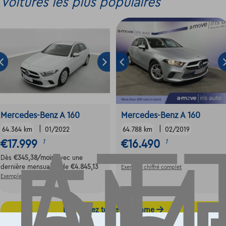
Voitures les plus populaires
Mercedes-Benz A 160
Mercedes-Benz A 160
|
|
64.364 km
01/2022
64.788 km
02/2019
€17.999
€16.490
1
1
Dès
€345,38
/mois
avec une
Dès
€326,97
/mois
dernière mensualité de
€4.845,13
Exemple chiffré complet
Exemple chiffré complet
Découvrez toute la gamme