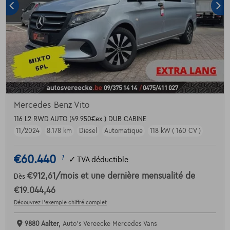
Mercedes-Benz Vito
116 L2 RWD AUTO (49.950€ex.) DUB CABINE
11/2024
8.178 km
Diesel
Automatique
118 kW ( 160 CV )
€60.440
1
✓
TVA déductible
€912,61
/mois
et une dernière mensualité de
Dès
€19.044,46
Découvrez l’exemple chiffré complet
9880 Aalter,
Auto's Vereecke Mercedes Vans