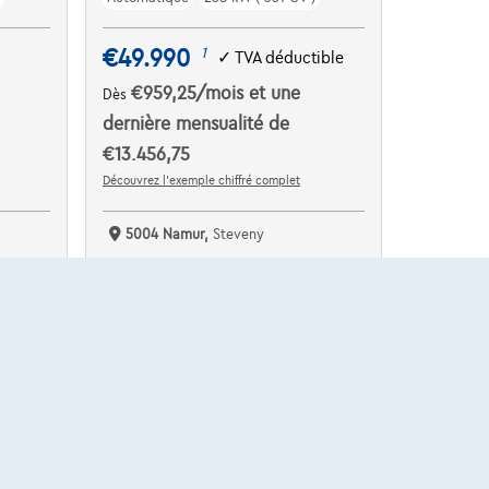
€49.990
1
✓
TVA déductible
€959,25
/mois
et une
Dès
dernière mensualité de
€13.456,75
Découvrez l’exemple chiffré complet
5004 Namur,
Steveny
Comparer
Voir le véhicule