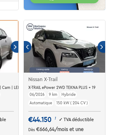
Nissan X-Trail
 | Cam | LED | ALU17
X-TRAIL ePower 2WD TEKNA PLUS + 19
06/2026
9 km
Hybride
Automatique
150 kW ( 204 CV )
€44.150
1
ble
✓
TVA déductible
€666,64
/mois
et une
Dès