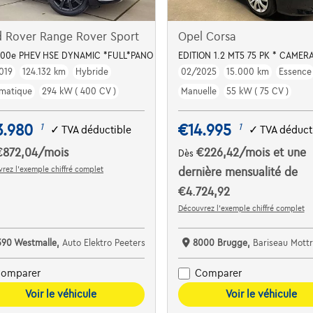
d Rover Range Rover Sport
Opel Corsa
400e PHEV HSE DYNAMIC *FULL*PANO DAK*ACC*MEMORY
EDITION 1.2 MT5 75 PK * CAMERA
019
124.132 km
Hybride
02/2025
15.000 km
Essence
matique
294 kW ( 400 CV )
Manuelle
55 kW ( 75 CV )
3.980
€14.995
1
1
✓
TVA déductible
✓
TVA déduct
€872,04
/mois
€226,42
/mois
et une
Dès
rez l’exemple chiffré complet
dernière mensualité de
€4.724,92
Découvrez l’exemple chiffré complet
390 Westmalle,
Auto Elektro Peeters
8000 Brugge,
Bariseau Mottrie
omparer
Comparer
Voir le véhicule
Voir le véhicule