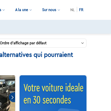
s
A la une
Sur nous
NL
FR
lternatives qui pourraient