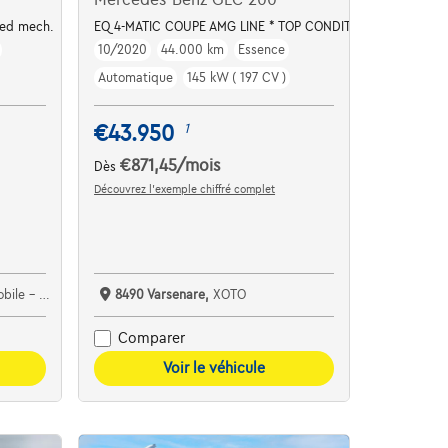
eed mech.
EQ 4-MATIC COUPE AMG LINE * TOP CONDITION / 1HD. *
10/2020
44.000 km
Essence
Automatique
145 kW ( 197 CV )
€43.950
1
€871,45
/mois
Dès
Découvrez l’exemple chiffré complet
e Detournay
8490 Varsenare,
XOTO
Comparer
Voir le véhicule