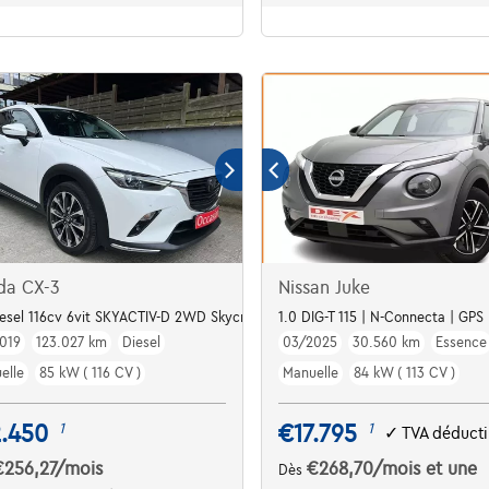
da CX-3
Nissan Juke
iesel 116cv 6vit SKYACTIV-D 2WD Skycruise
1.0 DIG-T 115 | N-Connecta | GPS
019
123.027 km
Diesel
03/2025
30.560 km
Essence
elle
85 kW ( 116 CV )
Manuelle
84 kW ( 113 CV )
2.450
€17.795
1
1
✓
TVA déducti
€256,27
/mois
€268,70
/mois
et une
Dès