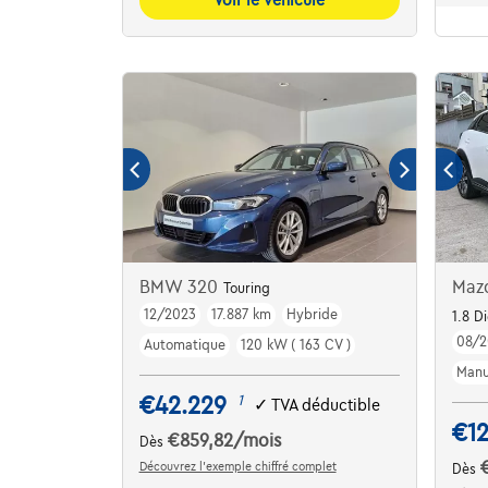
BMW 320
Maz
Touring
12/2023
17.887 km
Hybride
1.8 D
08/2
Automatique
120 kW ( 163 CV )
Manu
€42.229
1
✓
TVA déductible
€1
€859,82
/mois
Dès
Découvrez l’exemple chiffré complet
Dès