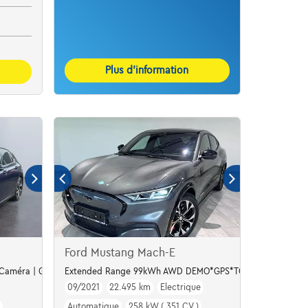
Plus d’information
Ford Mustang Mach-E
| Caméra | GPS | Led Matrix
Extended Range 99kWh AWD DEMO*GPS*TOIT PANO*CUIR*J
09/2021
22.495 km
Electrique
Automatique
258 kW ( 351 CV )