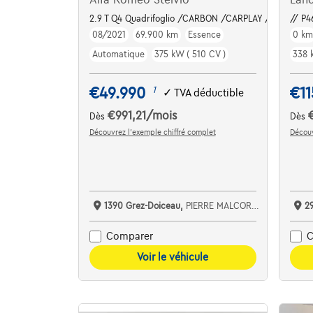
2.9 T Q4 Quadrifoglio /CARBON /CARPLAY /PANO / A
// P4
08/2021
69.900 km
Essence
0 k
Automatique
375 kW ( 510 CV )
338 
€49.990
€11
1
✓
TVA déductible
€991,21
/mois
Dès
Dès
Découvrez l’exemple chiffré complet
Découv
1390 Grez-Doiceau,
PIERRE MALCORPS AUTOMOBILES SRL
2
Comparer
C
Voir le véhicule