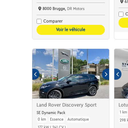
6
8000 Brugge,
DR Motors
C
Comparer
Voir le véhicule
Land Rover Discovery Sport
Lot
1 km
SE Dynamic Pack
0 km
Essence
Automatique
298 
177 kW ( 241 CV )