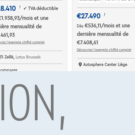
8.410
1
✓
TVA déductible
€27.490
1
€1.938,93
/mois
et une
€536,11
/mois
et une
ière mensualité de
Dès
dernière mensualité de
461,93
€7.408,61
rez l’exemple chiffré complet
Découvrez l’exemple chiffré complet
31 Zellik,
Lotus Brussels
Autosphere Center Liège
ION,
omparer
Comparer
Voir le véhicule
Voir le véhicule