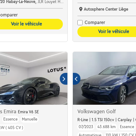
720 Habay-La-Neuve,
JLR Louyet Habay
Autosphere Center Liège
omparer
Comparer
Voir le véhicule
Voir le véhicule
us Emira
Volkswagen Golf
Emira V6 SE
Essence
Manuelle
R-Line | 1.5 TSI 150cv | Carplay 
07/2023
43.688 km
Essence
kW ( 405 CV )
Automatique
110 kW ( 150 CV )