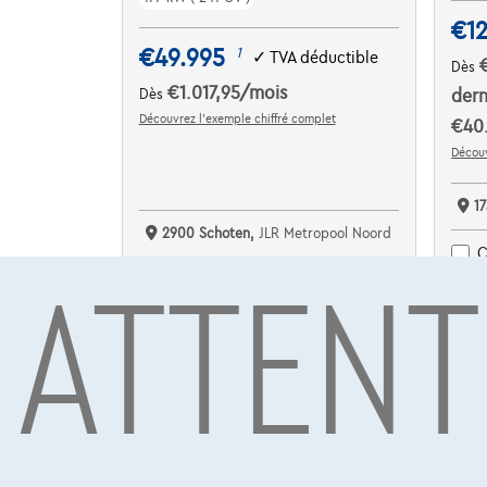
€12
€49.995
1
✓
TVA déductible
Dès
€1.017,95
/mois
Dès
dern
Découvrez l’exemple chiffré complet
€40.
Découv
17
2900 Schoten,
JLR Metropool Noord
ATTENT
C
Comparer
Voir le véhicule
NOUVEAU PRIX