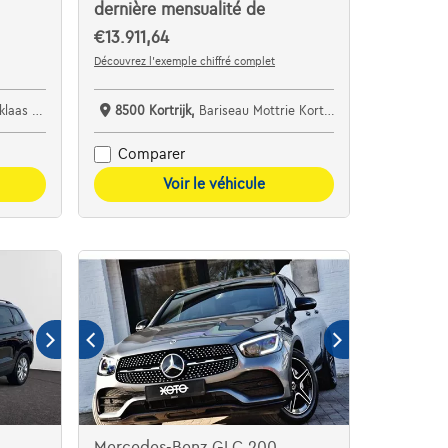
dernière mensualité de
€13.911,64
Découvrez l’exemple chiffré complet
specialist bv
8500 Kortrijk,
Bariseau Mottrie Kortrijk
Comparer
Voir le véhicule
Mercedes-Benz GLC 200