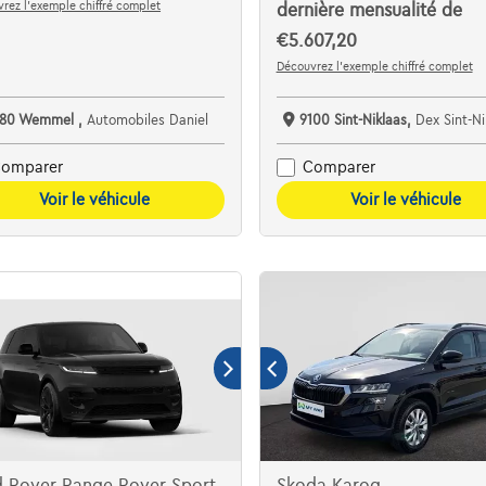
rez l’exemple chiffré complet
dernière mensualité de
€5.607,20
Découvrez l’exemple chiffré complet
780 Wemmel ,
Automobiles Daniel
9100 Sint-Niklaas,
Dex Sint-Niklaas De Auto
omparer
Comparer
Voir le véhicule
Voir le véhicule
d Rover Range Rover Sport
Skoda Karoq