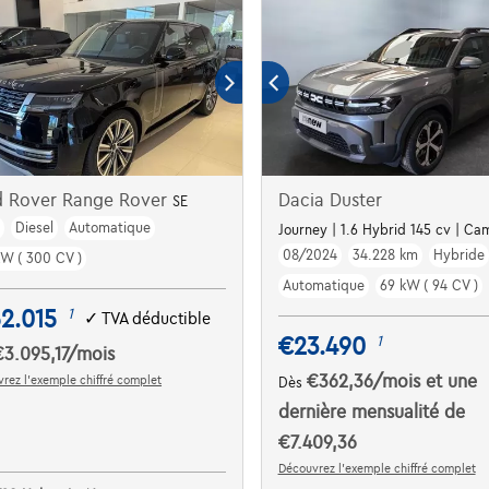
d Rover Range Rover
Dacia Duster
SE
m
Diesel
Automatique
Journey | 1.6 Hybrid 145 cv | Cam
08/2024
34.228 km
Hybride
kW ( 300 CV )
Automatique
69 kW ( 94 CV )
2.015
1
✓
TVA déductible
€23.490
1
€3.095,17
/mois
€362,36
/mois
et une
rez l’exemple chiffré complet
Dès
dernière mensualité de
€7.409,36
Découvrez l’exemple chiffré complet