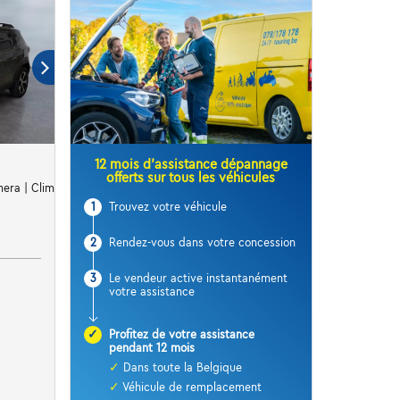
12 mois d’assistance dépannage
offerts sur tous les véhicules
era | Clim | Carplay | Cruise
1
Trouvez votre véhicule
2
Rendez-vous dans votre concession
3
Le vendeur active instantanément
votre assistance
✓
Profitez de votre assistance
pendant 12 mois
✓
Dans toute la Belgique
✓
Véhicule de remplacement