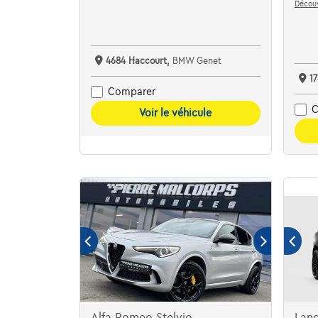
Découv
4684 Haccourt,
BMW Genet
1
Comparer
C
Voir le véhicule
Alfa Romeo Stelvio
Lan