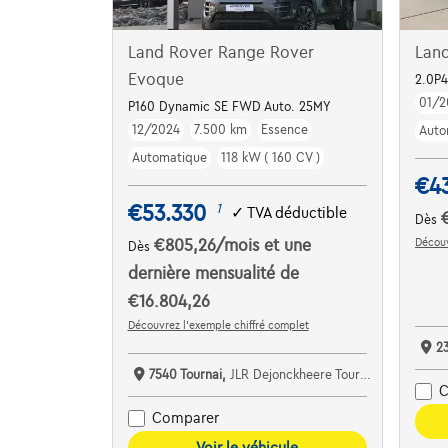
Land Rover Range Rover
Lan
Evoque
2.0P
01/2
P160 Dynamic SE FWD Auto. 25MY
12/2024
7.500 km
Essence
Auto
Automatique
118 kW ( 160 CV )
€4
€53.330
1
✓
TVA déductible
Dès
Découv
€805,26
/mois
et une
Dès
dernière mensualité de
€16.804,26
Découvrez l’exemple chiffré complet
2
7540 Tournai,
JLR Dejonckheere Tournai
C
Comparer
Voir le véhicule