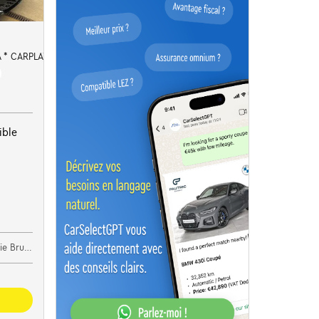
 * CARPLAY * DIGITAL
ible
 Brugge