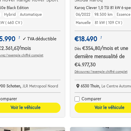
CC
60e Black Edition
Karoq Clever 1,0 TSI 81 kW 6-sp
m
Hybrid
Automatique
06/2022
98.500 km
Essence
kW ( 460 CV )
Manuelle
81 kW ( 109 CV )
5.990
€18.490
1
1
✓
TVA déductible
€2.361,67
/mois
€354,80
/mois
et une
Dès
rez l’exemple chiffré complet
dernière mensualité de
€4.977,30
Découvrez l’exemple chiffré complet
900 Schoten,
JLR Metropool Noord
6530 Thuin,
Le Centre Automobile - Garag
omparer
Comparer
Voir le véhicule
Voir le véhicule