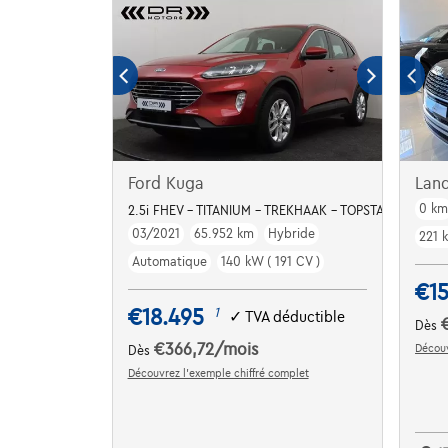
Ford Kuga
Lan
0 k
2.5i FHEV - TITANIUM - TREKHAAK - TOPSTAAT
03/2021
65.952 km
Hybride
221 
Automatique
140 kW ( 191 CV )
€15
€18.495
1
✓
TVA déductible
Dès
€366,72
/mois
Découv
Dès
Découvrez l’exemple chiffré complet