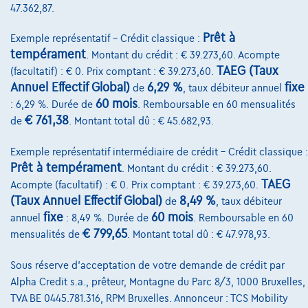
47.362,87.
Financement
Prêt à
Exemple représentatif – Crédit classique :
Assurance auto
tempérament
. Montant du crédit : € 39.273,60. Acompte
TAEG (Taux
(facultatif) : € 0. Prix comptant : € 39.273,60.
Leasing
Annuel Effectif Global)
6,29 %
fixe
de
, taux débiteur annuel
60 mois
: 6,29 %. Durée de
. Remboursable en 60 mensualités
€ 761,38
Sur Nous
de
. Montant total dû : € 45.682,93.
Devenez client
Exemple représentatif intermédiaire de crédit – Crédit classique :
Prêt à tempérament
. Montant du crédit : € 39.273,60.
Qui nous sommes
TAEG
Acompte (facultatif) : € 0. Prix comptant : € 39.273,60.
(Taux Annuel Effectif Global)
8,49 %
Charte de qualité
de
, taux débiteur
fixe
60 mois
annuel
: 8,49 %. Durée de
. Remboursable en 60
Nos dealers
€ 799,65
mensualités de
. Montant total dû : € 47.978,93.
Nos partenaires
Sous réserve d'acceptation de votre demande de crédit par
Notre équipe
Alpha Credit s.a., prêteur, Montagne du Parc 8/3, 1000 Bruxelles,
TVA BE 0445.781.316, RPM Bruxelles. Annonceur : TCS Mobility