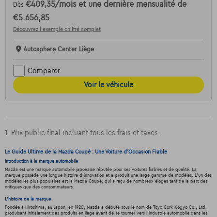
€409,35
/mois
et une dernière mensualité de
Dès
€5.656,85
Découvrez l’exemple chiffré complet
Autosphere Center Liège
Comparer
Voir le véhicule
1. Prix public final incluant tous les frais et taxes.
Le Guide Ultime de la Mazda Coupé : Une Voiture d'Occasion Fiable
Introduction à la marque automobile
Mazda est une marque automobile japonaise réputée pour ses voitures fiables et de qualité. La
marque possède une longue histoire d'innovation et a produit une large gamme de modèles. L'un des
modèles les plus populaires est la Mazda Coupé, qui a reçu de nombreux éloges tant de la part des
critiques que des consommateurs.
L'histoire de la marque
Fondée à Hiroshima, au Japon, en 1920, Mazda a débuté sous le nom de Toyo Cork Kogyo Co., Ltd,
produisant initialement des produits en liège avant de se tourner vers l'industrie automobile dans les