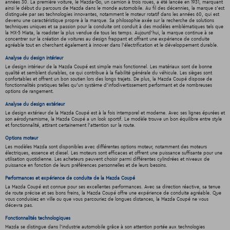
années 30. La première voiture, le Mazda-Go, un camion à trois roues, a été lancée en 1931, marquant
ainsi le début du parcours de Mazda dans le monde automobile. Au fil des décennies, la marque s'est
distinguée par ses technologies innovantes, notamment le moteur rotatif dans les années 60, qui est
devenu une caractéristique propre à la marque. Sa philosophie axée sur la recherche de solutions
techniques uniques et sa passion pour la conduite ont conduit à des modèles emblématiques tels que
la MX-5 Miata, la roadster la plus vendue de tous les temps. Aujourd'hui, la marque continue à se
concentrer sur la création de voitures au design frappant et offrant une expérience de conduite
agréable tout en cherchant également à innover dans l'électrification et le développement durable.
Analyse du design intérieur
Le design intérieur de la Mazda Coupé est simple mais fonctionnel. Les matériaux sont de bonne
qualité et semblent durables, ce qui contribue à la fiabilité générale du véhicule. Les sièges sont
confortables et offrent un bon soutien lors des longs trajets. De plus, la Mazda Coupé dispose de
fonctionnalités pratiques telles qu'un système d'infodivertissement performant et de nombreuses
options de rangement.
Analyse du design extérieur
Le design extérieur de la Mazda Coupé est à la fois intemporel et moderne. Avec ses lignes épurées et
son aérodynamisme, la Mazda Coupé a un look sportif. Le modèle trouve un bon équilibre entre style
et fonctionnalité, attirant certainement l'attention sur la route.
Options moteur
Les modèles Mazda sont disponibles avec différentes options moteur, notamment des moteurs
électriques, essence et diesel. Les moteurs sont efficaces et offrent une puissance suffisante pour une
utilisation quotidienne. Les acheteurs peuvent choisir parmi différentes cylindrées et niveaux de
puissance en fonction de leurs préférences personnelles et de leurs besoins.
Performances et expérience de conduite de la Mazda Coupé
La Mazda Coupé est connue pour ses excellentes performances. Avec sa direction réactive, sa tenue
de route précise et ses bons freins, la Mazda Coupé offre une expérience de conduite agréable. Que
vous conduisiez en ville ou que vous parcouriez de longues distances, la Mazda Coupé ne vous
décevra pas.
Fonctionnalités technologiques
Mazda se distingue dans l'industrie automobile grâce à son attention portée aux technologies