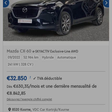
Mazda CX-60
e-SKYACTIV Exclusive-Line AWD
09/2022
52.964 km
Hybride
Automatique
241 kW ( 328 CV )
€32.850
1
✓
TVA déductible
€630,35
/mois
et une dernière mensualité de
Dès
€8.842,85
Découvrez l’exemple chiffré complet
8520 Kuurne,
VDC Car Kortrijk/Kuurne