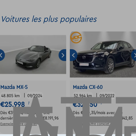
Voitures les plus populaires
Mazda MX-5
Mazda CX-60
|
|
48.805 km
09/2024
52.964 km
09/2022
€25.998
€32.850
1
1
Dès
€392,56
/mois
avec une
Dès
€630,35
/mois
avec une
dernière mensualité de
€8.191,96
dernière mensualité de
€8.842,85
Exemple chiffré complet
Exemple chiffré complet