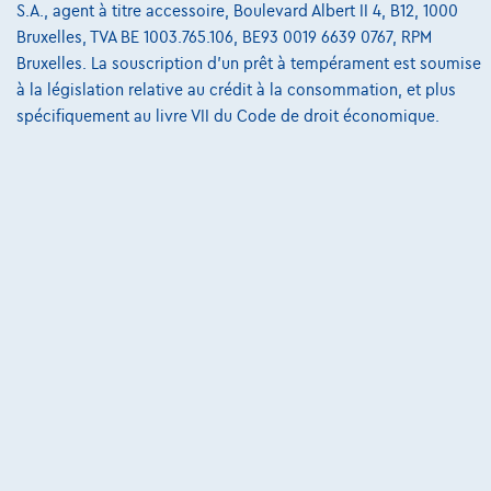
Contact
S.A., agent à titre accessoire, Boulevard Albert II 4, B12, 1000
Bruxelles, TVA BE 1003.765.106, BE93 0019 6639 0767, RPM
Bruxelles. La souscription d'un prêt à tempérament est soumise
à la législation relative au crédit à la consommation, et plus
@2024 TCS Mobility SA/NV Copyright
spécifiquement au livre VII du Code de droit économique.
Conditions Générales
Conditions d'assistance
Protection Des Données
Politique Des Cookies
Charte de qualité
Site Map
Login