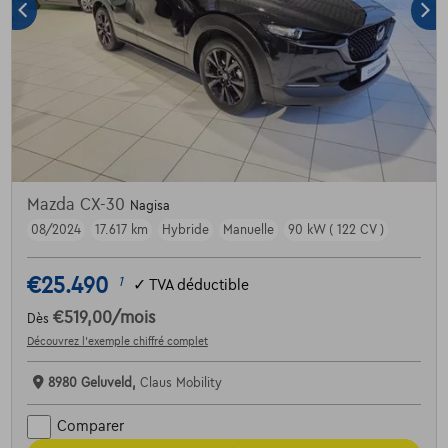
Mazda CX-30
Nagisa
08/2024
17.617 km
Hybride
Manuelle
90 kW ( 122 CV )
€25.490
1
✓
TVA déductible
€519,00
/mois
Dès
Découvrez l’exemple chiffré complet
8980 Geluveld,
Claus Mobility
Comparer