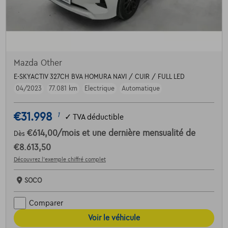
Mazda Other
E-SKYACTIV 327CH BVA HOMURA NAVI / CUIR / FULL LED
04/2023
77.081 km
Electrique
Automatique
€31.998
1
✓
TVA déductible
€614,00
/mois
et une dernière mensualité de
Dès
€8.613,50
Découvrez l’exemple chiffré complet
SOCO
Comparer
Voir le véhicule