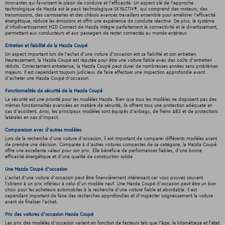
innovantes qui favorisent le plaisir de conduire et l'efficacité. Un aspect clé de l'approche
technologique de Mazda est le pack technologique SKYACTIV®, qui comprend des moteurs, des
transmissions, des carrosseries et des châssis avancés travaillant ensemble pour améliorer l'efficacité
énergétique, réduire les émissions et offrir une expérience de conduite réactive. De plus, le système
d'infodivertissement MZD Connect de Mazda intègre parfaitement la connectivité et le divertissement,
permettant aux conducteurs et aux passagers de rester connectés au monde extérieur.
Entretien et fiabilité de la Mazda Coupé
Un aspect important lors de l'achat d'une voiture d'occasion est sa fiabilité et son entretien.
Heureusement, la Mazda Coupé est réputée pour être une voiture fiable avec des coûts d'entretien
réduits. Correctement entretenue, la Mazda Coupé peut durer de nombreuses années sans problèmes
majeurs. Il est cependant toujours judicieux de faire effectuer une inspection approfondie avant
d'acheter une Mazda Coupé d'occasion.
Fonctionnalités de sécurité de la Mazda Coupé
La sécurité est une priorité pour les modèles Mazda. Bien que tous les modèles ne disposent pas des
mêmes fonctionnalités avancées en matière de sécurité, ils offrent tous une protection adéquate en
cas d'accident. Ainsi, les principaux modèles sont équipés d'airbags, de freins ABS et de protections
latérales en cas d'impact.
Comparaison avec d'autres modèles
Lors de la recherche d'une voiture d'occasion, il est important de comparer différents modèles avant
de prendre une décision. Comparée à d'autres voitures compactes de sa catégorie, la Mazda Coupé
offre une excellente valeur pour son prix. Elle bénéficie de performances fiables, d'une bonne
efficacité énergétique et d'une qualité de construction solide.
Une Mazda Coupé d'occasion
L'achat d'une voiture d'occasion peut être financièrement intéressant car vous pouvez souvent
l'obtenir à un prix inférieur à celui d'un modèle neuf. Une Mazda Coupé d'occasion peut être un bon
choix pour les acheteurs automobiles à la recherche d'une voiture fiable et abordable. Il est
cependant important de faire des recherches approfondies et d'inspecter soigneusement la voiture
avant de finaliser l'achat.
Prix des voitures d'occasion Mazda Coupé
Les prix des modèles d'occasion varient en fonction de facteurs tels que l'âge, le kilométrage et l'état