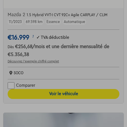
Mazda 2
1.5 Hybrid VVT-I CVT 92Cv Agile CARPLAY / CLIM
11/2023
69.598 km
Essence
Automatique
€16.999
1
✓
TVA déductible
€256,68
/mois
et une dernière mensualité de
Dès
€5.356,38
Découvrez l’exemple chiffré complet
SOCO
Comparer
Voir le véhicule