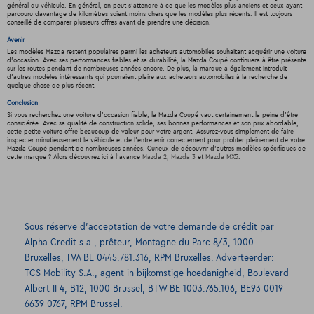
général du véhicule. En général, on peut s'attendre à ce que les modèles plus anciens et ceux ayant
parcouru davantage de kilomètres soient moins chers que les modèles plus récents. Il est toujours
conseillé de comparer plusieurs offres avant de prendre une décision.
Avenir
Les modèles Mazda restent populaires parmi les acheteurs automobiles souhaitant acquérir une voiture
d'occasion. Avec ses performances fiables et sa durabilité, la Mazda Coupé continuera à être présente
sur les routes pendant de nombreuses années encore. De plus, la marque a également introduit
d'autres modèles intéressants qui pourraient plaire aux acheteurs automobiles à la recherche de
quelque chose de plus récent.
Conclusion
Si vous recherchez une voiture d'occasion fiable, la Mazda Coupé vaut certainement la peine d'être
considérée. Avec sa qualité de construction solide, ses bonnes performances et son prix abordable,
cette petite voiture offre beaucoup de valeur pour votre argent. Assurez-vous simplement de faire
inspecter minutieusement le véhicule et de l'entretenir correctement pour profiter pleinement de votre
Mazda Coupé pendant de nombreuses années. Curieux de découvrir d'autres modèles spécifiques de
cette marque ? Alors découvrez ici à l'avance
Mazda 2
,
Mazda 3
et
Mazda MX5
.
Sous réserve d’acceptation de votre demande de crédit par
Alpha Credit s.a., prêteur, Montagne du Parc 8/3, 1000
Bruxelles, TVA BE 0445.781.316, RPM Bruxelles. Adverteerder:
TCS Mobility S.A., agent in bijkomstige hoedanigheid, Boulevard
Albert II 4, B12, 1000 Brussel, BTW BE 1003.765.106, BE93 0019
6639 0767, RPM Brussel.