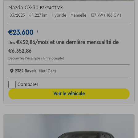
Mazda CX-30
ESKYACTIV-X
03/2023
44.227 km
Hybride
Manuelle
137 kW ( 186 CV )
€23.600
1
€452,86
/mois
et une dernière mensualité de
Dès
€6.352,86
Découvrez l’exemple chiffré complet
2382 Ravels,
Meti Cars
Comparer
Voir le véhicule