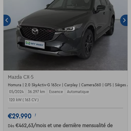
Mazda CX-5
Homura | 2.0 SkyActiv-G 163cv | Carplay | Camera360 | GPS | Sièges Av
05/2024
36.297 km
Essence
Automatique
120 kW ( 163 CV )
€29.990
1
€462,63
/mois
et une dernière mensualité de
Dès