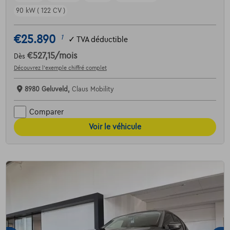
90 kW ( 122 CV )
€25.890
1
✓
TVA déductible
€527,15
/mois
Dès
Découvrez l’exemple chiffré complet
8980 Geluveld,
Claus Mobility
Comparer
Voir le véhicule