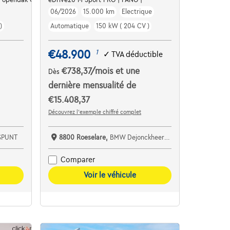
06/2026
15.000 km
Electrique
)
Automatique
150 kW ( 204 CV )
€48.900
1
✓
TVA déductible
€738,37
/mois
et une
Dès
dernière mensualité de
€15.408,37
Découvrez l’exemple chiffré complet
SPUNT
8800 Roeselare,
BMW Dejonckheere Roeselare
Comparer
Voir le véhicule