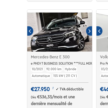
Mercedes-Benz E 300
Volk
e PHEV T BUSINESS SOLUTION ***FULL MERCEDES HIS
Pro 
10/2021
92.000 km
Hybride
03/2
Automatique
155 kW ( 211 CV )
Auto
€27.950
€4
1
✓
TVA déductible
€536,33
/mois
et une
Dès
Dès
dernière mensualité de
dern