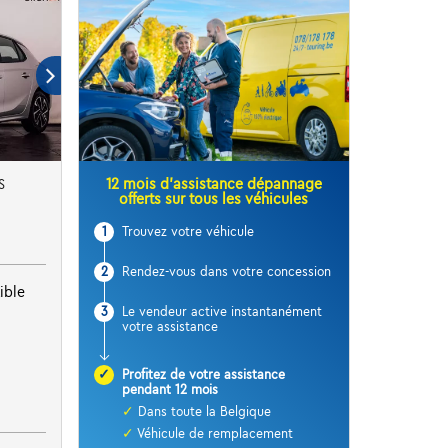
12 mois d’assistance dépannage
S
offerts sur tous les véhicules
1
Trouvez votre véhicule
2
Rendez-vous dans votre concession
ible
3
Le vendeur active instantanément
votre assistance
✓
Profitez de votre assistance
pendant 12 mois
✓
Dans toute la Belgique
✓
Véhicule de remplacement