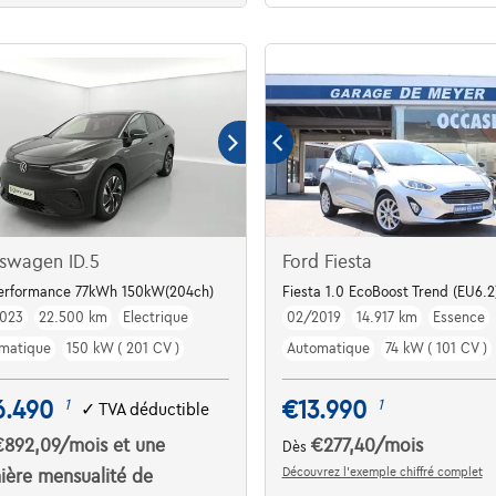
swagen ID.5
Ford Fiesta
TORY / VAT REFUNDABLE***
Performance 77kWh 150kW(204ch)
Fiesta 1.0 EcoBoost Trend (EU6.2
023
22.500 km
Electrique
02/2019
14.917 km
Essence
matique
150 kW ( 201 CV )
Automatique
74 kW ( 101 CV )
6.490
€13.990
1
1
✓
TVA déductible
€892,09
/mois
et une
€277,40
/mois
Dès
Découvrez l’exemple chiffré complet
ière mensualité de