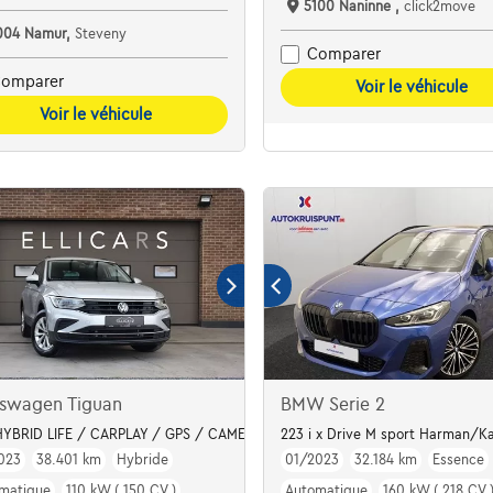
5100 Naninne ,
click2move
004 Namur,
Steveny
Comparer
omparer
Voir le véhicule
Voir le véhicule
kswagen Tiguan
BMW Serie 2
 De Opel Crossland 1.2 Turbo Elegance (110 pk)
HYBRID LIFE / CARPLAY / GPS / CAMERA / LED
223 i x Drive M sport Harman/Ka
023
38.401 km
Hybride
01/2023
32.184 km
Essence
matique
110 kW ( 150 CV )
Automatique
160 kW ( 218 CV 