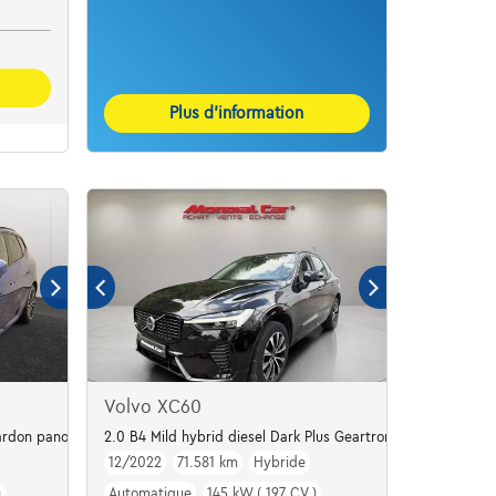
Plus d’information
Volvo XC60
rdon panodak dig.airco alu19
2.0 B4 Mild hybrid diesel Dark Plus Geartronic
12/2022
71.581 km
Hybride
)
Automatique
145 kW ( 197 CV )