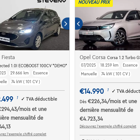
NOUVEAU PRIX
 Fiesta
Opel Corsa
Corsa 1.2 Turbo G
07/2025
18.259 km
Essence
ected 1.0I ECOBOOST 100CV *DEMO*
023
29.666 km
Essence
Manuelle
74 kW ( 101 CV )
elle
74 kW ( 101 CV )
€14.990
1
✓
TVA déduct
.499
1
✓
TVA déductible
€226,34
/mois
et une
Dès
€294,43
/mois
et une
dernière mensualité de
ière mensualité de
€4.723,34
44,13
Découvrez l’exemple chiffré complet
rez l’exemple chiffré complet