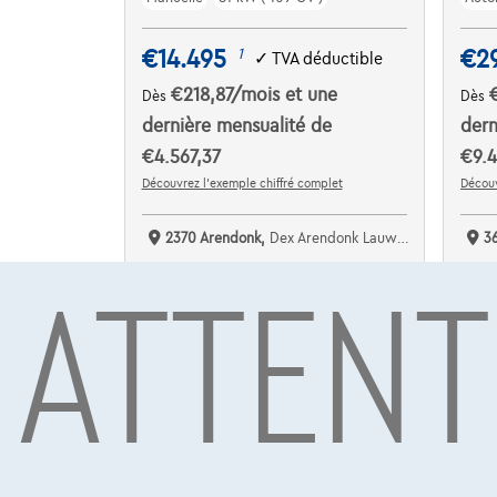
€14.495
€2
1
✓
TVA déductible
€218,87
/mois
et une
Dès
Dès
dernière mensualité de
dern
€4.567,37
€9.4
Découvrez l’exemple chiffré complet
Découv
2370 Arendonk,
Dex Arendonk Lauwers Cars bv
3
ATTENT
Comparer
C
Voir le véhicule
NOUVEAU PRIX