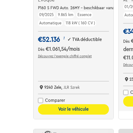
01/2
P160 S FWD Auto. 26MY - beschikbaar vanaf maart
09/2025
9.865 km
Essence
Auto
Automatique
118 kW ( 160 CV )
€3
€52.136
1
✓
TVA déductible
Dès
€1.061,54
/mois
dern
Dès
Découvrez l’exemple chiffré complet
€11.
Découv
2
9240 Zele,
JLR Szrek
C
Comparer
Voir le véhicule