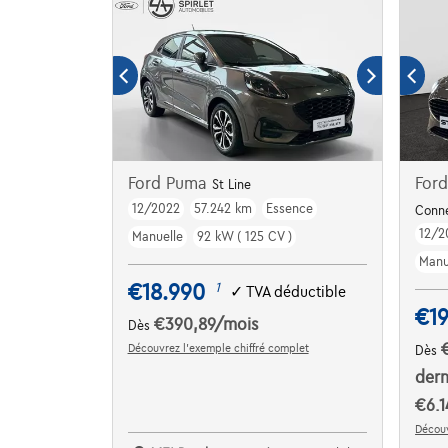
Ford Puma
Ford
St Line
12/2022
57.242 km
Essence
Conn
12/2
Manuelle
92 kW ( 125 CV )
Manu
€18.990
1
✓
TVA déductible
€19
€390,89
/mois
Dès
Découvrez l’exemple chiffré complet
Dès
dern
€6.1
Découv