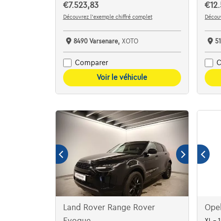
€7.523,83
€12.
Découvrez l’exemple chiffré complet
Découv
8490 Varsenare,
XOTO
5
Comparer
C
Voir le véhicule
Land Rover Range Rover
Opel
Evoque
XL - 