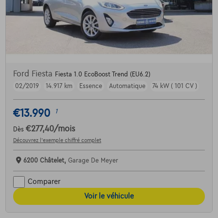
Ford Fiesta
Fiesta 1.0 EcoBoost Trend (EU6.2)
02/2019
14.917 km
Essence
Automatique
74 kW ( 101 CV )
€13.990
1
€277,40
/mois
Dès
Découvrez l’exemple chiffré complet
6200 Châtelet,
Garage De Meyer
Comparer
Voir le véhicule