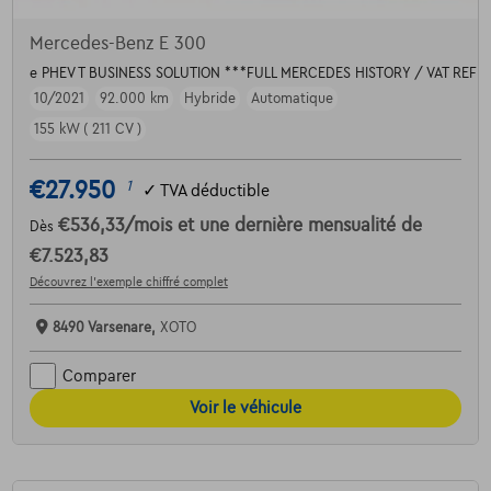
Mercedes-Benz E 300
e PHEV T BUSINESS SOLUTION ***FULL MERCEDES HISTORY / VAT REF
10/2021
92.000 km
Hybride
Automatique
155 kW ( 211 CV )
€27.950
1
✓
TVA déductible
€536,33
/mois
et une dernière mensualité de
Dès
€7.523,83
Découvrez l’exemple chiffré complet
8490 Varsenare,
XOTO
Comparer
Voir le véhicule