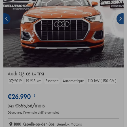
Audi Q3
Q3 1.4 TFSI
07/2019
19.215 km
Essence
Automatique
110 kW ( 150 CV )
€26.990
1
€555,56
/mois
Dès
Découvrez l’exemple chiffré complet
1880 Kapelle-op-den-Bos,
Benelux Motors