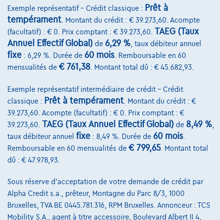
Comparer
Prêt à
Exemple représentatif – Crédit classique :
Voir le véhicule
tempérament
. Montant du crédit : € 39.273,60. Acompte
TAEG (Taux
(facultatif) : € 0. Prix comptant : € 39.273,60.
Annuel Effectif Global)
6,29 %
de
, taux débiteur annuel
fixe
60 mois
: 6,29 %. Durée de
. Remboursable en 60
€ 761,38
mensualités de
. Montant total dû : € 45.682,93.
Exemple représentatif intermédiaire de crédit – Crédit
Prêt à tempérament
classique :
. Montant du crédit : €
39.273,60. Acompte (facultatif) : € 0. Prix comptant : €
TAEG (Taux Annuel Effectif Global)
8,49 %
39.273,60.
de
,
fixe
60 mois
taux débiteur annuel
: 8,49 %. Durée de
.
€ 799,65
Remboursable en 60 mensualités de
. Montant total
dû : € 47.978,93.
Sous réserve d'acceptation de votre demande de crédit par
Alpha Credit s.a., prêteur, Montagne du Parc 8/3, 1000
Bruxelles, TVA BE 0445.781.316, RPM Bruxelles. Annonceur : TCS
Mobility S.A., agent à titre accessoire, Boulevard Albert II 4,
BMW Serie 2