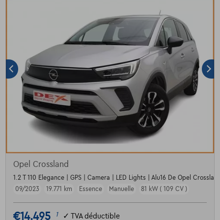
Opel Crossland
1.2 T 110 Elegance | GPS | Camera | LED Lights | Alu16 De Opel Crossland
09/2023
19.771 km
Essence
Manuelle
81 kW ( 109 CV )
€14.495
1
✓
TVA déductible