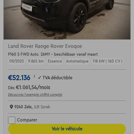
Land Rover Range Rover Evoque
P160 S FWD Auto. 26MY - beschikbaar vanaf maart
09/2025
9.865 km
Essence
Automatique
118 kW ( 160 CV )
€52.136
1
✓
TVA déductible
€1.061,54
/mois
Dès
Découvrez l’exemple chiffré complet
9240 Zele,
JLR Szrek
Comparer
Voir le véhicule