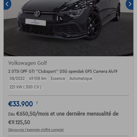
Volkswagen Golf
2.0TSI OPF GTI ''Clubsport'' DSG opendak GPS Camera Alu19
08/2022
49.108 km
Essence
Automatique
221 kW ( 300 CV )
€33.900
1
€650,50
/mois
et une dernière mensualité de
Dès
€9.125,50
Découvrez l’exemple chiffré complet