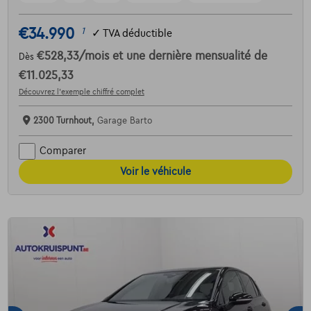
€34.990
1
✓
TVA déductible
€528,33
/mois
et une dernière mensualité de
Dès
€11.025,33
Découvrez l’exemple chiffré complet
2300 Turnhout,
Garage Barto
Comparer
Voir le véhicule