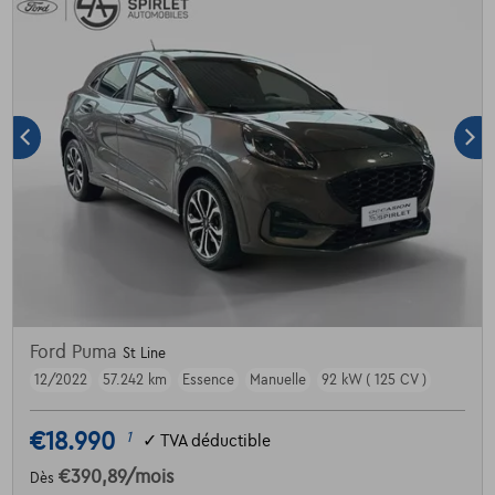
Ford Puma
St Line
12/2022
57.242 km
Essence
Manuelle
92 kW ( 125 CV )
€18.990
1
✓
TVA déductible
€390,89
/mois
Dès