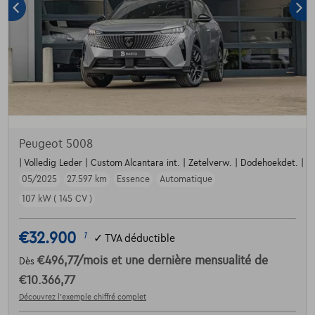
Peugeot 5008
| Volledig Leder | Custom Alcantara int. | Zetelverw. | Dodehoekdet. | Par
05/2025
27.597 km
Essence
Automatique
107 kW ( 145 CV )
€32.900
1
✓
TVA déductible
€496,77
/mois
et une dernière mensualité de
Dès
€10.366,77
Découvrez l’exemple chiffré complet