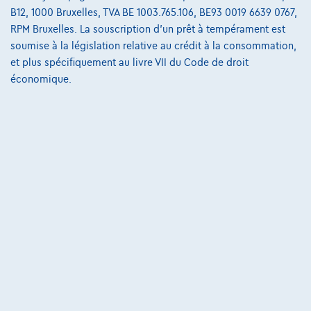
B12, 1000 Bruxelles, TVA BE 1003.765.106, BE93 0019 6639 0767,
223 i x Drive M sport Harman/Kardon panodak dig.airco alu19
RPM Bruxelles. La souscription d'un prêt à tempérament est
01/2023
32.184 km
Essence
Automatique
soumise à la législation relative au crédit à la consommation,
160 kW ( 218 CV )
et plus spécifiquement au livre VII du Code de droit
économique.
€31.900
1
€612,12
/mois
et une dernière mensualité de
Dès
€8.587,12
Découvrez l’exemple chiffré complet
3390 Tielt-Winge,
AUTOKRUISPUNT
Comparer
Voir le véhicule