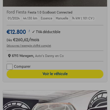
Ford Fiesta
Fiesta 1.0 EcoBoost Connected
01/2024
44.130 km
Essence
Manuelle
74 kW ( 101 CV )
€12.800
1
✓
TVA déductible
€260,62
/mois
Dès
Découvrez l’exemple chiffré complet
8793 Waregem,
Auto's Danny en Co
Comparer
Voir le véhicule