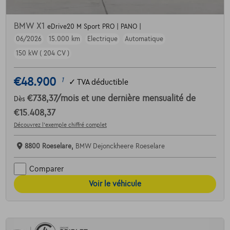
BMW X1
eDrive20 M Sport PRO | PANO |
06/2026
15.000 km
Electrique
Automatique
150 kW ( 204 CV )
€48.900
1
✓
TVA déductible
€738,37
/mois
et une dernière mensualité de
Dès
€15.408,37
Découvrez l’exemple chiffré complet
8800 Roeselare,
BMW Dejonckheere Roeselare
Comparer
Voir le véhicule