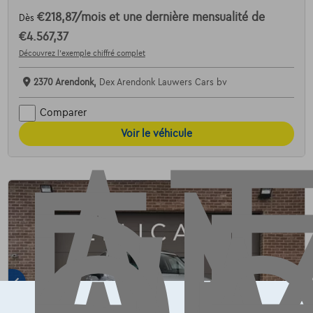
€218,87
/mois
et une dernière mensualité de
Dès
AT
€4.567,37
Découvrez l’exemple chiffré complet
2370 Arendonk,
Dex Arendonk Lauwers Cars bv
Comparer
Voir le véhicule