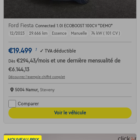
Ford Fiesta
Connected 1.0I ECOBOOST 100CV *DEMO*
12/2023
29.666 km
Essence
Manuelle
74 kW ( 101 CV )
€19.499
1
✓
TVA déductible
€294,43
/mois
et une dernière mensualité de
Dès
€6.144,13
Découvrez l’exemple chiffré complet
5004 Namur,
Steveny
Comparer
Voir le véhicule