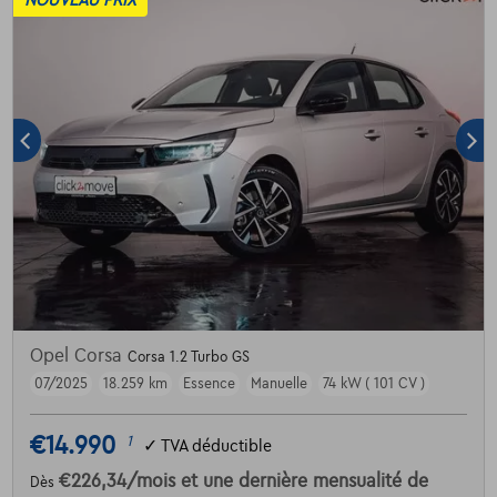
NOUVEAU PRIX
Opel Corsa
Corsa 1.2 Turbo GS
07/2025
18.259 km
Essence
Manuelle
74 kW ( 101 CV )
€14.990
1
✓
TVA déductible
€226,34
/mois
et une dernière mensualité de
Dès