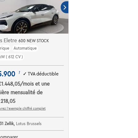
s Eletre
600 NEW STOCK
trique
Automatique
kW ( 612 CV )
5.900
1
✓
TVA déductible
€1.448,05
/mois
et une
ière mensualité de
.218,05
rez l’exemple chiffré complet
31 Zellik,
Lotus Brussels
omparer