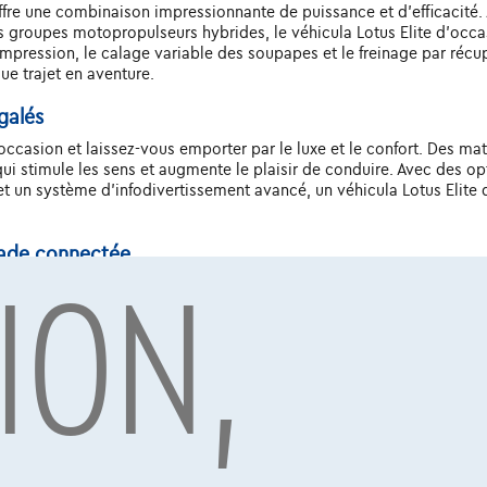
 offre une combinaison impressionnante de puissance et d'efficaci
ts groupes motopropulseurs hybrides, le véhicula Lotus Elite d'oc
pression, le calage variable des soupapes et le freinage par récupé
e trajet en aventure.
galés
occasion et laissez-vous emporter par le luxe et le confort. Des maté
i stimule les sens et augmente le plaisir de conduire. Avec des op
et un système d'infodivertissement avancé, un véhicula Lotus Elite
ION,
lade connectée
'occasion. Grâce à des fonctionnalités technologiques avancées tel
solutions de connectivité sur mesure, vous restez toujours connecté 
uite autonome et d'électrification, un véhicula Lotus Elite d'occas
icula Lotus Elite d'occasion. Chaque véhicule est équipé d'une ga
tatif, un freinage d'urgence automatique, un avertisseur d'angle 
sion innovants, le véhicula Lotus Elite d'occasion vous offre une tran
duite et le prestige, également d'occasion