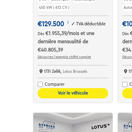
450 kW ( 612 CV )
Auto
€129.500
€1
1
✓
TVA déductible
€1.955,39
/mois
et une
Dès
Dès
dernière mensualité de
dern
€40.805,39
€34
Découvrez l’exemple chiffré complet
Découv
1731 Zellik,
Lotus Brussels
17
Comparer
C
Voir le véhicule