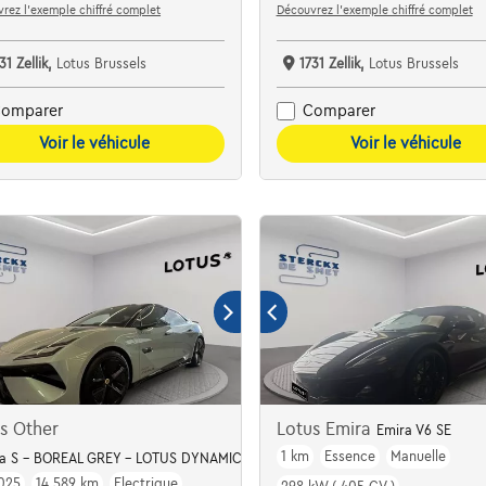
rez l’exemple chiffré complet
Découvrez l’exemple chiffré complet
31 Zellik,
Lotus Brussels
1731 Zellik,
Lotus Brussels
omparer
Comparer
Voir le véhicule
Voir le véhicule
s Other
Lotus Emira
Emira V6 SE
1 km
Essence
Manuelle
OM
a S - BOREAL GREY - LOTUS DYNAMIC - SIDE CAMERA
025
14.589 km
Electrique