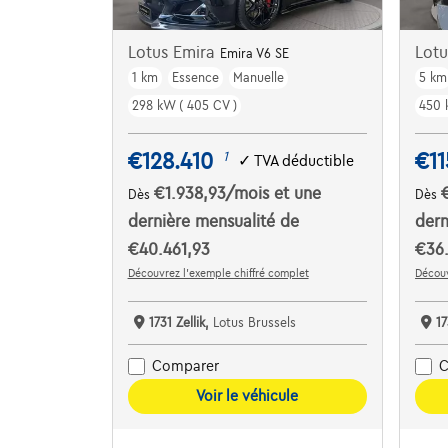
Lotus Emira
Lot
Emira V6 SE
1 km
Essence
Manuelle
5 km
298 kW ( 405 CV )
450 
€128.410
€11
1
✓
TVA déductible
€1.938,93
/mois
et une
Dès
Dès
dernière mensualité de
dern
€40.461,93
€36
Découvrez l’exemple chiffré complet
Découv
1731 Zellik,
Lotus Brussels
17
Comparer
C
Voir le véhicule