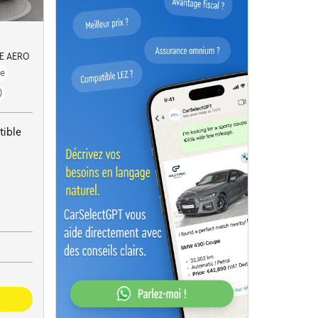
E AERO
ue
)
tible