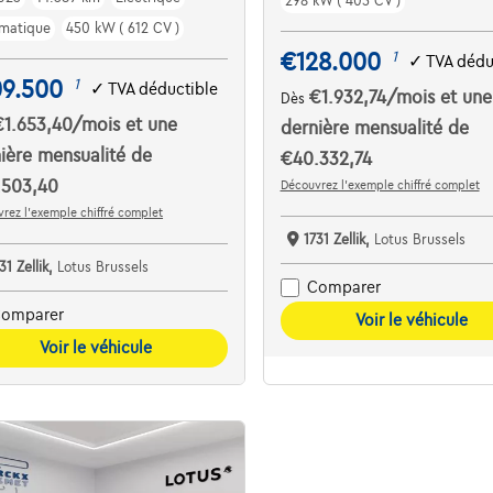
298 kW ( 405 CV )
matique
450 kW ( 612 CV )
€128.000
1
✓
TVA dédu
09.500
1
✓
TVA déductible
€1.932,74
/mois
et une
Dès
€1.653,40
/mois
et une
dernière mensualité de
ière mensualité de
€40.332,74
.503,40
Découvrez l’exemple chiffré complet
rez l’exemple chiffré complet
1731 Zellik,
Lotus Brussels
31 Zellik,
Lotus Brussels
Comparer
omparer
Voir le véhicule
Voir le véhicule