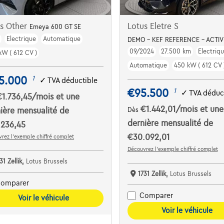
us Other
Lotus Eletre S
Emeya 600 GT SE
Electrique
Automatique
DEMO - KEF REFERENCE - ACTIV
09/2024
27.500 km
Electriq
kW ( 612 CV )
Automatique
450 kW ( 612 CV 
5.000
1
✓
TVA déductible
€95.500
1
✓
TVA déduc
€1.736,45
/mois
et une
€1.442,01
/mois
et une
ière mensualité de
Dès
dernière mensualité de
.236,45
€30.092,01
rez l’exemple chiffré complet
Découvrez l’exemple chiffré complet
31 Zellik,
Lotus Brussels
1731 Zellik,
Lotus Brussels
omparer
Comparer
Voir le véhicule
Voir le véhicule