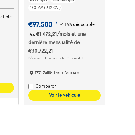
450 kW ( 612 CV )
ctible
€97.500
1
✓
TVA déductible
€1.472,21
/mois
et une
Dès
dernière mensualité de
€30.722,21
Découvrez l’exemple chiffré complet
1731 Zellik,
Lotus Brussels
Comparer
Voir le véhicule