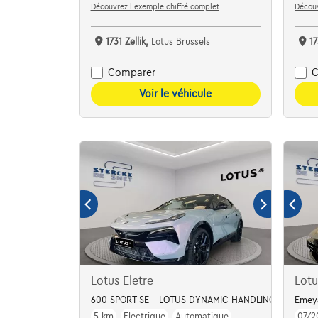
Découvrez l’exemple chiffré complet
Découv
1731 Zellik,
Lotus Brussels
17
Comparer
C
Voir le véhicule
Lotus Eletre
Lotu
600 SPORT SE - LOTUS DYNAMIC HANDLING - BLOSS
Emey
5 km
Electrique
Automatique
07/2