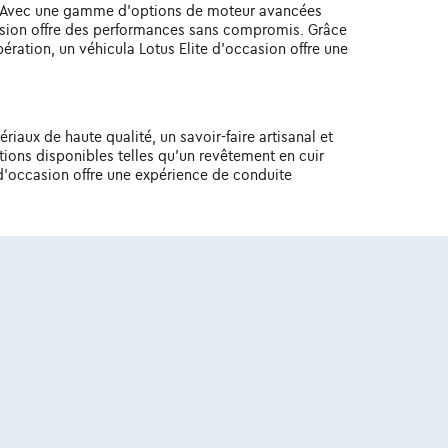
té. Avec une gamme d'options de moteur avancées
casion offre des performances sans compromis. Grâce
ration, un véhicula Lotus Elite d'occasion offre une
riaux de haute qualité, un savoir-faire artisanal et
tions disponibles telles qu'un revêtement en cuir
 d'occasion offre une expérience de conduite
les qu'un système d'infodivertissement intégré, des
et informé pendant votre trajet. Grâce à des
ion offre un avant-goût de l'avenir de la mobilité.
mme complète de fonctionnalités de sécurité
mort et bien plus encore. Grâce à des systèmes
quillité d'esprit à chaque trajet, où que vous alliez.