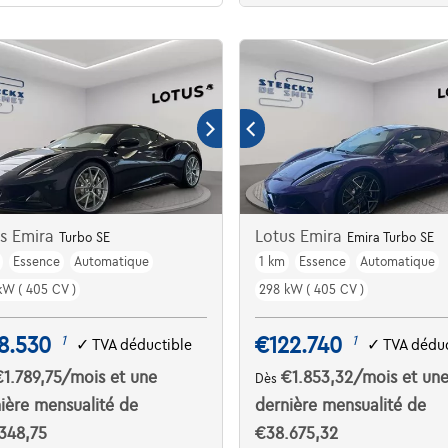
us Emira
Lotus Emira
Turbo SE
Emira Turbo SE
Essence
Automatique
1 km
Essence
Automatique
kW ( 405 CV )
298 kW ( 405 CV )
8.530
€122.740
1
1
✓
TVA déductible
✓
TVA déduc
€1.789,75
/mois
et une
€1.853,32
/mois
et un
Dès
ière mensualité de
dernière mensualité de
348,75
€38.675,32