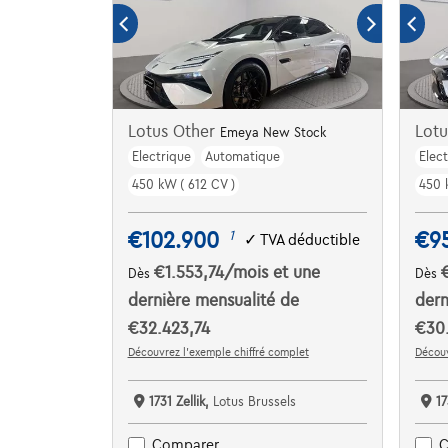
Lotus Other
Lotu
Emeya New Stock
Electrique
Automatique
Elec
450 kW ( 612 CV )
450 
€102.900
€9
1
✓
TVA déductible
€1.553,74
/mois
et une
Dès
Dès
dernière mensualité de
dern
€32.423,74
€30
Découvrez l’exemple chiffré complet
Découv
1731 Zellik,
Lotus Brussels
17
Comparer
C