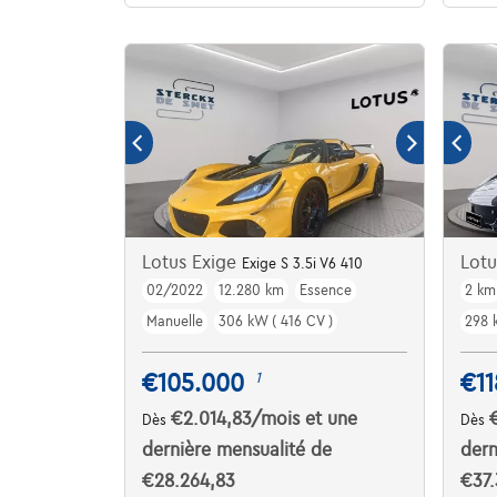
Lotus Exige
Lot
Exige S 3.5i V6 410
02/2022
12.280 km
Essence
2 km
Manuelle
306 kW ( 416 CV )
298 
€105.000
€11
1
€2.014,83
/mois
et une
Dès
Dès
dernière mensualité de
dern
€28.264,83
€37.