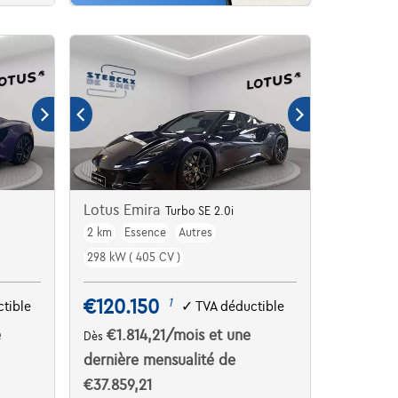
Lotus Emira
Turbo SE 2.0i
2 km
Essence
Autres
298 kW ( 405 CV )
€120.150
1
tible
✓
TVA déductible
e
€1.814,21
/mois
et une
Dès
dernière mensualité de
€37.859,21