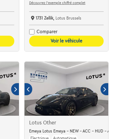
Découvrez l’exemple chiffré complet
1731 Zellik,
Lotus Brussels
Comparer
Voir le véhicule
Lotus Other
Emeya Lotus Emeya - NEW - ACC - HUD - AIR SUSPENSION
Electrique
Automatique