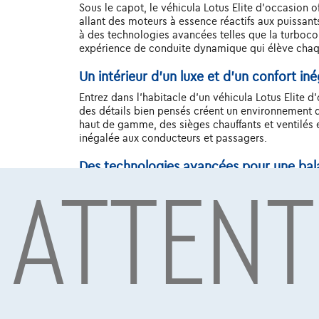
Sous le capot, le véhicula Lotus Elite d'occasion
allant des moteurs à essence réactifs aux puissan
à des technologies avancées telles que la turbocom
expérience de conduite dynamique qui élève chaqu
Un intérieur d’un luxe et d’un confort iné
Entrez dans l'habitacle d'un véhicula Lotus Elite d'
des détails bien pensés créent un environnement qu
haut de gamme, des sièges chauffants et ventilés 
inégalée aux conducteurs et passagers.
ATTENT
Des technologies avancées pour une ba
L'innovation est au cœur du véhicula Lotus Elite d
systèmes intelligents d'aide à la conduite et des 
développements révolutionnaires en matière de cond
La sécurité comme priorité
La sécurité passe toujours en premier avec un véh
avancées, notamment un régulateur de vitesse adap
avancés d'aide à la conduite et à des tests de colli
Un investissement dans le plaisir de con