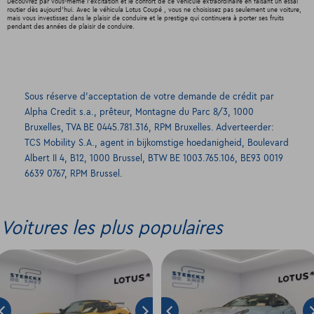
Découvrez par vous-même l'excitation et le confort de ce véhicule extraordinaire en faisant un essai
routier dès aujourd'hui. Avec le véhicula Lotus Coupé , vous ne choisissez pas seulement une voiture,
mais vous investissez dans le plaisir de conduire et le prestige qui continuera à porter ses fruits
pendant des années de plaisir de conduire.
Sous réserve d’acceptation de votre demande de crédit par
Alpha Credit s.a., prêteur, Montagne du Parc 8/3, 1000
Bruxelles, TVA BE 0445.781.316, RPM Bruxelles. Adverteerder:
TCS Mobility S.A., agent in bijkomstige hoedanigheid, Boulevard
Albert II 4, B12, 1000 Brussel, BTW BE 1003.765.106, BE93 0019
6639 0767, RPM Brussel.
Voitures les plus populaires