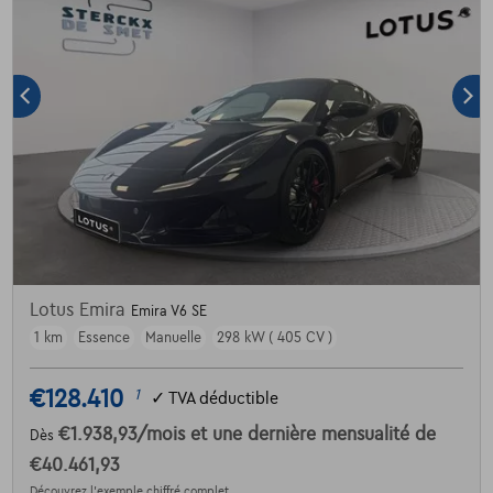
Lotus Emira
Emira V6 SE
1 km
Essence
Manuelle
298 kW ( 405 CV )
€128.410
1
✓
TVA déductible
€1.938,93
/mois
et une dernière mensualité de
Dès
€40.461,93
Découvrez l’exemple chiffré complet