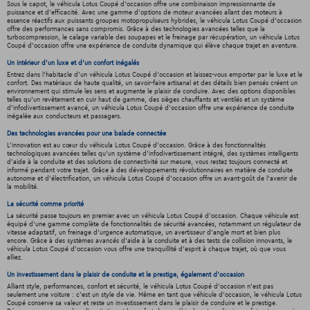
Sous le capot, le véhicula Lotus Coupé d'occasion offre une combinaison impressionnante de
puissance et d'efficacité. Avec une gamme d'options de moteur avancées allant des moteurs à
essence réactifs aux puissants groupes motopropulseurs hybrides, le véhicula Lotus Coupé d'occasion
offre des performances sans compromis. Grâce à des technologies avancées telles que la
turbocompression, le calage variable des soupapes et le freinage par récupération, un véhicula Lotus
Coupé d'occasion offre une expérience de conduite dynamique qui élève chaque trajet en aventure.
Un intérieur d’un luxe et d’un confort inégalés
Entrez dans l'habitacle d'un véhicula Lotus Coupé d'occasion et laissez-vous emporter par le luxe et le
confort. Des matériaux de haute qualité, un savoir-faire artisanal et des détails bien pensés créent un
environnement qui stimule les sens et augmente le plaisir de conduire. Avec des options disponibles
telles qu'un revêtement en cuir haut de gamme, des sièges chauffants et ventilés et un système
d'infodivertissement avancé, un véhicula Lotus Coupé d'occasion offre une expérience de conduite
inégalée aux conducteurs et passagers.
Des technologies avancées pour une balade connectée
L'innovation est au cœur du véhicula Lotus Coupé d'occasion. Grâce à des fonctionnalités
technologiques avancées telles qu'un système d'infodivertissement intégré, des systèmes intelligents
d'aide à la conduite et des solutions de connectivité sur mesure, vous restez toujours connecté et
informé pendant votre trajet. Grâce à des développements révolutionnaires en matière de conduite
autonome et d'électrification, un véhicula Lotus Coupé d'occasion offre un avant-goût de l'avenir de
la mobilité.
La sécurité comme priorité
La sécurité passe toujours en premier avec un véhicula Lotus Coupé d'occasion. Chaque véhicule est
équipé d'une gamme complète de fonctionnalités de sécurité avancées, notamment un régulateur de
vitesse adaptatif, un freinage d'urgence automatique, un avertisseur d'angle mort et bien plus
encore. Grâce à des systèmes avancés d'aide à la conduite et à des tests de collision innovants, le
véhicula Lotus Coupé d'occasion vous offre une tranquillité d'esprit à chaque trajet, où que vous
alliez.
Un investissement dans le plaisir de conduite et le prestige, également d'occasion
Alliant style, performances, confort et sécurité, le véhicula Lotus Coupé d'occasion n'est pas
seulement une voiture : c'est un style de vie. Même en tant que véhicule d'occasion, le véhicula Lotus
Coupé conserve sa valeur et reste un investissement dans le plaisir de conduire et le prestige.