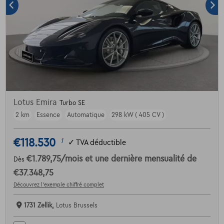
Lotus Emira
Turbo SE
2 km
Essence
Automatique
298 kW ( 405 CV )
€118.530
1
✓
TVA déductible
€1.789,75
/mois
et une dernière mensualité de
Dès
€37.348,75
Découvrez l’exemple chiffré complet
1731 Zellik,
Lotus Brussels