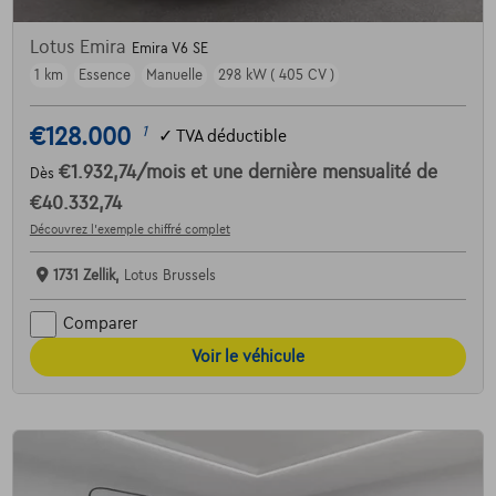
Lotus Emira
Emira V6 SE
1 km
Essence
Manuelle
298 kW ( 405 CV )
€128.000
1
✓
TVA déductible
€1.932,74
/mois
et une dernière mensualité de
Dès
€40.332,74
Découvrez l’exemple chiffré complet
1731 Zellik,
Lotus Brussels
Comparer
Voir le véhicule