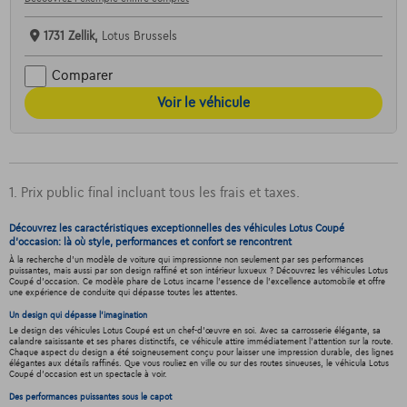
1731 Zellik,
Lotus Brussels
Comparer
Voir le véhicule
1. Prix public final incluant tous les frais et taxes.
Découvrez les caractéristiques exceptionnelles des véhicules Lotus Coupé
d'occasion: là où style, performances et confort se rencontrent
À la recherche d'un modèle de voiture qui impressionne non seulement par ses performances
puissantes, mais aussi par son design raffiné et son intérieur luxueux ? Découvrez les véhicules Lotus
Coupé d'occasion. Ce modèle phare de Lotus incarne l'essence de l'excellence automobile et offre
une expérience de conduite qui dépasse toutes les attentes.
Un design qui dépasse l'imagination
Le design des véhicules Lotus Coupé est un chef-d'œuvre en soi. Avec sa carrosserie élégante, sa
calandre saisissante et ses phares distinctifs, ce véhicule attire immédiatement l'attention sur la route.
Chaque aspect du design a été soigneusement conçu pour laisser une impression durable, des lignes
élégantes aux détails raffinés. Que vous rouliez en ville ou sur des routes sinueuses, le véhicula Lotus
Coupé d'occasion est un spectacle à voir.
Des performances puissantes sous le capot