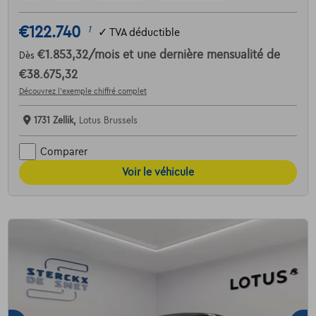
€122.740
1
✓
TVA déductible
€1.853,32
/mois
et une dernière mensualité de
Dès
€38.675,32
Découvrez l’exemple chiffré complet
1731 Zellik,
Lotus Brussels
Comparer
Voir le véhicule