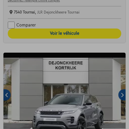
Découvrez l’exemple chiffré complet
7540 Tournai,
JLR Dejonckheere Tournai
Comparer
Voir le véhicule