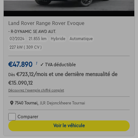
Land Rover Range Rover Evoque
- R-DYNAMIC SE AWD AUT.
07/2024
21.855 km
Hybride
Automatique
227 kW ( 309 CV )
€47.890
1
✓
TVA déductible
€723,12
/mois
et une dernière mensualité de
Dès
€15.090,12
Découvrez l’exemple chiffré complet
7540 Tournai,
JLR Dejonckheere Tournai
Comparer
Voir le véhicule