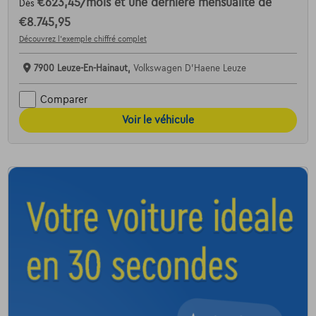
€623,45
/mois
et une dernière mensualité de
Dès
€8.745,95
Découvrez l’exemple chiffré complet
7900 Leuze-En-Hainaut,
Volkswagen D'Haene Leuze
Comparer
Voir le véhicule