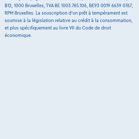
B12, 1000 Bruxelles, TVA BE 1003.765.106, BE93 0019 6639 0767,
RPM Bruxelles. La souscription d'un prêt à tempérament est
soumise à la législation relative au crédit à la consommation,
et plus spécifiquement au livre VII du Code de droit
économique.
Mercedes-Benz E 300
Break E de AMG Line Panoramisch dak| 360° Camera| Burmester|HUD +
01/2023
59.976 km
Hybride
Automatique
143 kW ( 194 CV )
€39.450
1
✓
TVA déductible
€757,00
/mois
et une dernière mensualité de
Dès
€10.619,50
Découvrez l’exemple chiffré complet