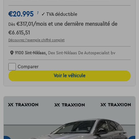
€20.995
1
✓
TVA déductible
€317,01
/mois
et une dernière mensualité de
Dès
€6.615,51
Découvrez l’exemple chiffré complet
9100 Sint-Niklaas,
Dex Sint-Niklaas De Autospecialist bv
Comparer
Voir le véhicule