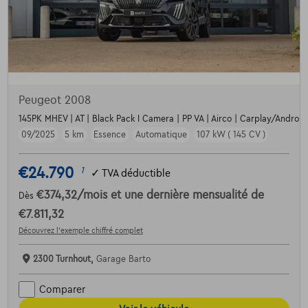
Peugeot 2008
145PK MHEV | AT | Black Pack I Camera | PP VA | Airco | Carplay/Android |
09/2025
5 km
Essence
Automatique
107 kW ( 145 CV )
€24.790
1
✓
TVA déductible
€374,32
/mois
et une dernière mensualité de
Dès
€7.811,32
Découvrez l’exemple chiffré complet
2300 Turnhout,
Garage Barto
Comparer