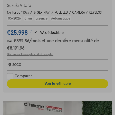
Suzuki Vitara
1.4 Turbo 110cv AT6 GL+ NAVI / FULL LED / CAMERA / KEYLESS
05/2026
0 km
Essence
Automatique
€25.998
1
✓
TVA déductible
€392,56
/mois
et une dernière mensualité de
Dès
€8.191,96
Découvrez l’exemple chiffré complet
SOCO
Comparer
Voir le véhicule