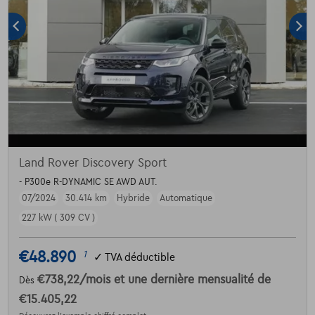
Land Rover Discovery Sport
- P300e R-DYNAMIC SE AWD AUT.
07/2024
30.414 km
Hybride
Automatique
227 kW ( 309 CV )
€48.890
1
✓
TVA déductible
€738,22
/mois
et une dernière mensualité de
Dès
€15.405,22