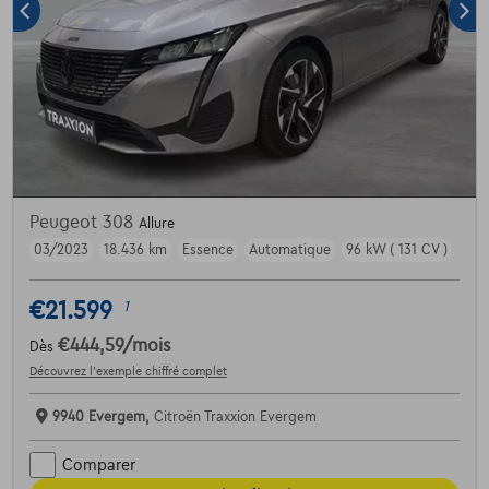
Peugeot 308
Allure
03/2023
18.436 km
Essence
Automatique
96 kW ( 131 CV )
€21.599
1
€444,59
/mois
Dès
Découvrez l’exemple chiffré complet
9940 Evergem,
Citroën Traxxion Evergem
Comparer