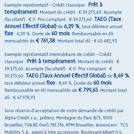
Prêt à
Exemple représentatif – Crédit classique :
tempérament
€29.950
1
. Montant du crédit : € 39.273,60. Acompte
✓
TVA déductible
TAEG (Taux
(facultatif) : € 0. Prix comptant : € 39.273,60.
€574,71
/mois
et une dernière mensualité de
Dès
Annuel Effectif Global)
6,29 %
de
, taux débiteur annuel
€8.062,21
fixe
60 mois
: 6,29 %. Durée de
. Remboursable en 60
Découvrez l’exemple chiffré complet
€ 761,38
mensualités de
. Montant total dû : € 45.682,93.
7700 Mouscron,
Ghistelinck Mouscron
Exemple représentatif intermédiaire de crédit – Crédit
Prêt à tempérament
classique :
. Montant du crédit : €
Comparer
39.273,60. Acompte (facultatif) : € 0. Prix comptant : €
Voir le véhicule
TAEG (Taux Annuel Effectif Global)
8,49 %
39.273,60.
de
,
fixe
60 mois
taux débiteur annuel
: 8,49 %. Durée de
.
€ 799,65
Remboursable en 60 mensualités de
. Montant total
dû : € 47.978,93.
Sous réserve d'acceptation de votre demande de crédit par
Alpha Credit s.a., prêteur, Montagne du Parc 8/3, 1000
Bruxelles, TVA BE 0445.781.316, RPM Bruxelles. Annonceur : TCS
Mobility S.A., agent à titre accessoire, Boulevard Albert II 4,