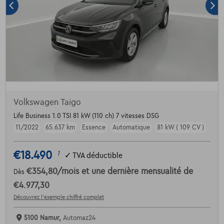
Volkswagen Taigo
Life Business 1.0 TSI 81 kW (110 ch) 7 vitesses DSG
11/2022
65.637 km
Essence
Automatique
81 kW ( 109 CV )
€18.490
1
✓
TVA déductible
€354,80
/mois
et une dernière mensualité de
Dès
€4.977,30
Découvrez l’exemple chiffré complet
5100 Namur,
Automaz24