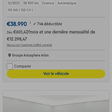
12/2023
38.900 km
Essence
Automatique
110 kW ( 150 CV )
€38.990
1
✓
TVA déductible
€601,47
/mois
et une dernière mensualité de
Dès
€12.298,47
Découvrez l’exemple chiffré complet
Groupe Autosphere Arlon
Comparer
Voir le véhicule