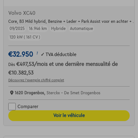
Volvo XC40
Core, B3 Mild hybrid, Benzine + Leder + Park Assist voor en achter + ....
09/2025
16.946 km
Hybride
Automatique
120 kW ( 161 CV )
€32.950
1
✓
TVA déductible
€497,53
/mois
et une dernière mensualité de
Dès
€10.382,53
Découvrez l’exemple chiffré complet
1620 Drogenbos,
Sterckx - De Smet Drogenbos
Comparer
Voir le véhicule