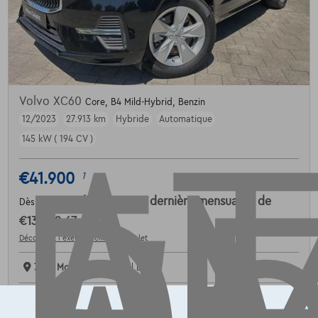
AT
Volvo XC60
Core, B4 Mild-Hybrid, Benzin
12/2023
27.913 km
Hybride
Automatique
145 kW ( 194 CV )
€41.900
1
€632,67
/mois
et une dernière mensualité de
Dès
€13.202,67
Découvrez l’exemple chiffré complet
7700 Mouscron,
Novabil LC
Comparer