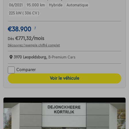
06/2021
95.000 km
Hybride
Automatique
225 kW ( 306 CV )
€38.900
1
€771,32
/mois
Dès
Découvrez l’exemple chiffré complet
3970 Leopoldsburg,
B-Premium Cars
Comparer
Voir le véhicule