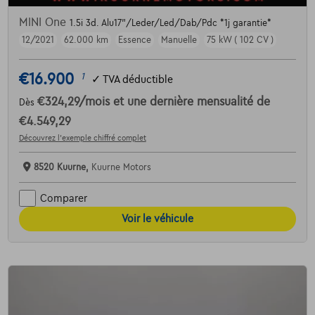
MINI One
1.5i 3d. Alu17"/Leder/Led/Dab/Pdc *1j garantie*
12/2021
62.000 km
Essence
Manuelle
75 kW ( 102 CV )
€16.900
1
✓
TVA déductible
€324,29
/mois
et une dernière mensualité de
Dès
€4.549,29
Découvrez l’exemple chiffré complet
8520 Kuurne,
Kuurne Motors
Comparer
Voir le véhicule