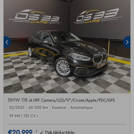
BMW 118
iA OPF Camera/LED/17"/Cruise/Apple/PDC/GPS
02/2023
60.000 km
Essence
Automatique
99 kW ( 135 CV )
€20.999
1
✓
TVA déductible