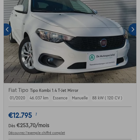
Fiat Tipo
Tipo Kombi 1.4 T-Jet Mirror
01/2020
46.037 km
Essence
Manuelle
88 kW ( 120 CV )
€12.795
1
€253,70
/mois
Dès
Découvrez l’exemple chiffré complet