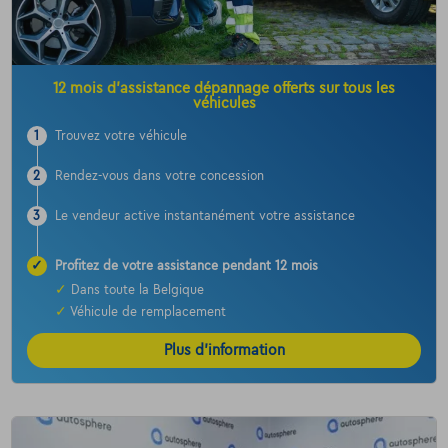
12 mois d’assistance dépannage offerts sur tous les
véhicules
1
Trouvez votre véhicule
2
Rendez-vous dans votre concession
3
Le vendeur active instantanément votre assistance
✓
Profitez de votre assistance pendant 12 mois
✓
Dans toute la Belgique
✓
Véhicule de remplacement
Plus d’information