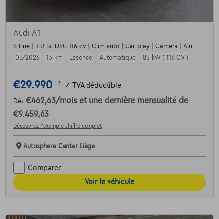
Audi A1
S-Line | 1.0 Tsi DSG 116 cv | Clim auto | Car play | Camera | Alu
05/2026
13 km
Essence
Automatique
85 kW ( 116 CV )
€29.990
1
✓
TVA déductible
€462,63
/mois
et une dernière mensualité de
Dès
€9.459,63
Découvrez l’exemple chiffré complet
Autosphere Center Liège
Comparer
Voir le véhicule