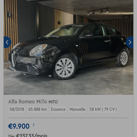
Alfa Romeo MiTo
MITO
08/2018
65.888 km
Essence
Manuelle
58 kW ( 79 CV )
€9.900
1
€237,33
/mois
Dès