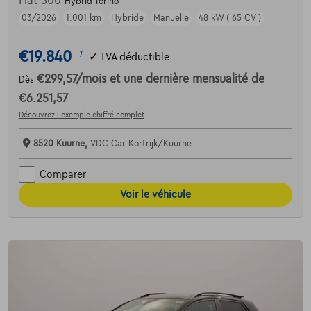
Fiat 500
Hybrid Torino
03/2026
1.001 km
Hybride
Manuelle
48 kW ( 65 CV )
€19.840
1
✓
TVA déductible
€299,57
/mois
et une dernière mensualité de
Dès
€6.251,57
Découvrez l’exemple chiffré complet
8520 Kuurne,
VDC Car Kortrijk/Kuurne
Comparer
Voir le véhicule