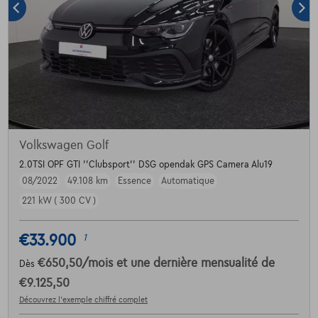
Volkswagen Golf
2.0TSI OPF GTI ''Clubsport'' DSG opendak GPS Camera Alu19
08/2022
49.108 km
Essence
Automatique
221 kW ( 300 CV )
€33.900
1
€650,50
/mois
et une dernière mensualité de
Dès
€9.125,50
Découvrez l’exemple chiffré complet