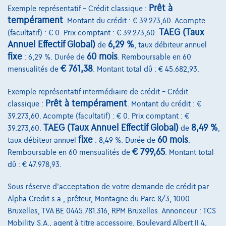
Prêt à
Exemple représentatif – Crédit classique :
tempérament
. Montant du crédit : € 39.273,60. Acompte
TAEG (Taux
(facultatif) : € 0. Prix comptant : € 39.273,60.
Annuel Effectif Global)
6,29 %
de
, taux débiteur annuel
fixe
60 mois
: 6,29 %. Durée de
. Remboursable en 60
€ 761,38
mensualités de
. Montant total dû : € 45.682,93.
Exemple représentatif intermédiaire de crédit – Crédit
Prêt à tempérament
classique :
. Montant du crédit : €
39.273,60. Acompte (facultatif) : € 0. Prix comptant : €
TAEG (Taux Annuel Effectif Global)
8,49 %
39.273,60.
de
,
fixe
60 mois
taux débiteur annuel
: 8,49 %. Durée de
.
€ 799,65
Remboursable en 60 mensualités de
. Montant total
dû : € 47.978,93.
Skoda Fabia
Sous réserve d'acceptation de votre demande de crédit par
Family | 1.0 TSI 115cv | Carplay | Camera | Virtual Cockpit | Sièges Av. c
Alpha Credit s.a., prêteur, Montagne du Parc 8/3, 1000
01/2026
7.408 km
Essence
Automatique
85 kW ( 116 CV )
Bruxelles, TVA BE 0445.781.316, RPM Bruxelles. Annonceur : TCS
Mobility S.A., agent à titre accessoire, Boulevard Albert II 4,