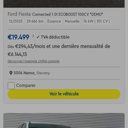
Ford Fiesta
Connected 1.0I ECOBOOST 100CV *DEMO*
12/2023
29.666 km
Essence
Manuelle
74 kW ( 101 CV )
€19.499
1
✓
TVA déductible
€294,43
/mois
et une dernière mensualité de
Dès
€6.144,13
Découvrez l’exemple chiffré complet
5004 Namur,
Steveny
Comparer
Voir le véhicule