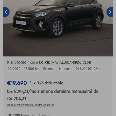
Kia Stonic
Inspire 1.0T-GDI|NAVI|LED|CAM|PDC|CLIM|
10/2024
18.500 km
Essence
Manuelle
74 kW ( 101 CV )
€19.690
1
✓
TVA déductible
€297,31
/mois
et une dernière mensualité de
Dès
€6.204,31
Découvrez l’exemple chiffré complet
4700 Eupen,
Car Alliance