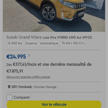
Suzuki Grand Vitara
Luxe Xtra HYBRID 4WD Aut (MY23)
13.000 km
Essence
Automatique
75 kW ( 102 CV )
€24.995
1
€377,41
/mois
et une dernière mensualité de
Dès
€7.875,91
Découvrez l’exemple chiffré complet
2811 Hombeek,
Houman Garage
Comparer
Voir le véhicule