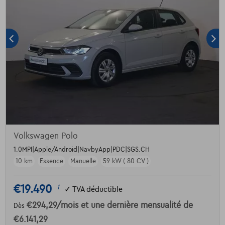
Volkswagen Polo
1.0MPI|Apple/Android|NavbyApp|PDC|SGS.CH
10 km
Essence
Manuelle
59 kW ( 80 CV )
€19.490
1
✓
TVA déductible
€294,29
/mois
et une dernière mensualité de
Dès
€6.141,29