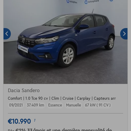
Dacia Sandero
Comfort | 1.0 Tce 90 cv | Clim | Cruise | Carplay | Capteurs arr
09/2021
37.409 km
Essence
Manuelle
67 kW ( 91 CV )
€10.990
1
€214,33
/mois
et une dernière mensualité de