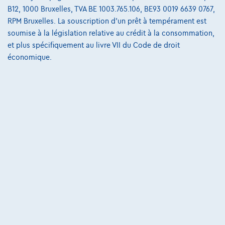
B12, 1000 Bruxelles, TVA BE 1003.765.106, BE93 0019 6639 0767,
€22.990
1
✓
TVA déductible
RPM Bruxelles. La souscription d'un prêt à tempérament est
€354,65
/mois
et une dernière mensualité de
Dès
soumise à la législation relative au crédit à la consommation,
€7.251,65
et plus spécifiquement au livre VII du Code de droit
Découvrez l’exemple chiffré complet
économique.
Autosphere Center Liège
Comparer
Voir le véhicule