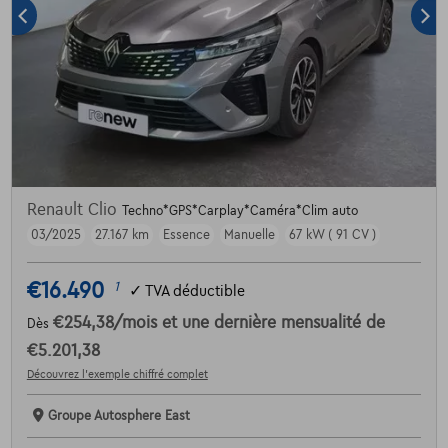
Renault Clio
Techno*GPS*Carplay*Caméra*Clim auto
03/2025
27.167 km
Essence
Manuelle
67 kW ( 91 CV )
€16.490
1
✓
TVA déductible
€254,38
/mois
et une dernière mensualité de
Dès
€5.201,38
Découvrez l’exemple chiffré complet
Groupe Autosphere East