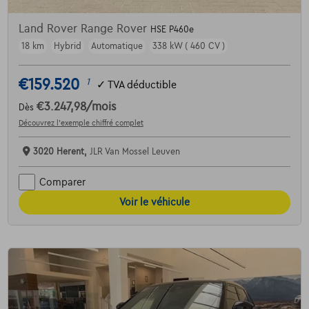
Land Rover Range Rover
HSE P460e
18 km
Hybrid
Automatique
338 kW ( 460 CV )
€159.520
1
✓
TVA déductible
€3.247,98
/mois
Dès
Découvrez l’exemple chiffré complet
3020 Herent,
JLR Van Mossel Leuven
Comparer
Voir le véhicule