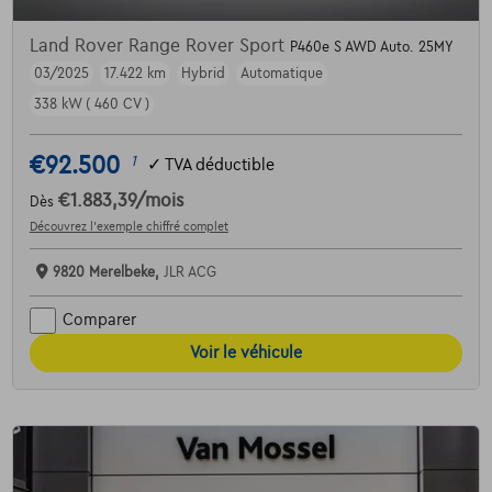
Land Rover Range Rover Sport
P460e S AWD Auto. 25MY
03/2025
17.422 km
Hybrid
Automatique
338 kW ( 460 CV )
€92.500
1
✓
TVA déductible
€1.883,39
/mois
Dès
Découvrez l’exemple chiffré complet
9820 Merelbeke,
JLR ACG
Comparer
Voir le véhicule