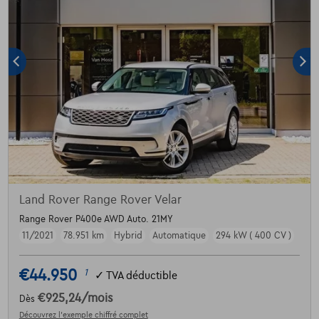
Land Rover Range Rover Velar
Range Rover P400e AWD Auto. 21MY
11/2021
78.951 km
Hybrid
Automatique
294 kW ( 400 CV )
€44.950
1
✓
TVA déductible
€925,24
/mois
Dès
Découvrez l’exemple chiffré complet