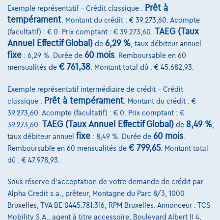
Prêt à
Exemple représentatif – Crédit classique :
tempérament
. Montant du crédit : € 39.273,60. Acompte
TAEG (Taux
(facultatif) : € 0. Prix comptant : € 39.273,60.
Toyota Yaris Cross
Annuel Effectif Global)
6,29 %
1.5 Hybrid Dynamic Plus 92 AT
de
, taux débiteur annuel
fixe
60 mois
05/2025
15.119 km
Hybrid
Automatique
68 kW ( 92 CV )
: 6,29 %. Durée de
. Remboursable en 60
€ 761,38
mensualités de
. Montant total dû : € 45.682,93.
€26.495
1
Exemple représentatif intermédiaire de crédit – Crédit
€400,06
/mois
et une dernière mensualité de
Dès
Prêt à tempérament
classique :
. Montant du crédit : €
€8.348,56
39.273,60. Acompte (facultatif) : € 0. Prix comptant : €
Découvrez l’exemple chiffré complet
TAEG (Taux Annuel Effectif Global)
8,49 %
39.273,60.
de
,
fixe
60 mois
taux débiteur annuel
: 8,49 %. Durée de
.
Cardoen.be
€ 799,65
Remboursable en 60 mensualités de
. Montant total
dû : € 47.978,93.
Comparer
Voir le véhicule
Sous réserve d'acceptation de votre demande de crédit par
Alpha Credit s.a., prêteur, Montagne du Parc 8/3, 1000
Bruxelles, TVA BE 0445.781.316, RPM Bruxelles. Annonceur : TCS
Mobility S.A., agent à titre accessoire, Boulevard Albert II 4,