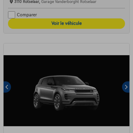
3110 Rotselaar,
Garage Vanderborght Rotselaar
Comparer
Voir le véhicule