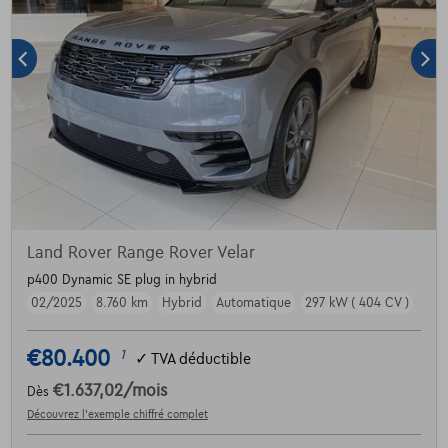
Land Rover Range Rover Velar
p400 Dynamic SE plug in hybrid
02/2025
8.760 km
Hybrid
Automatique
297 kW ( 404 CV )
€80.400
1
✓
TVA déductible
€1.637,02
/mois
Dès
Découvrez l’exemple chiffré complet