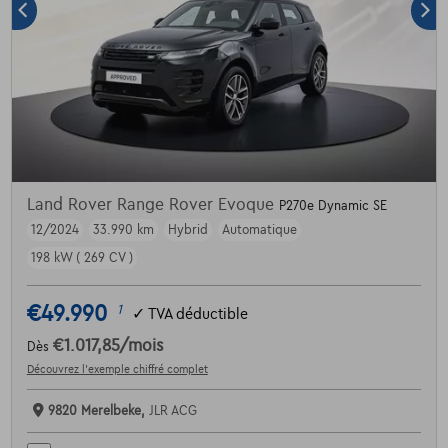
Land Rover Range Rover Evoque
P270e Dynamic SE
12/2024
33.990 km
Hybrid
Automatique
198 kW ( 269 CV )
€49.990
1
✓
TVA déductible
€1.017,85
/mois
Dès
Découvrez l’exemple chiffré complet
9820 Merelbeke,
JLR ACG