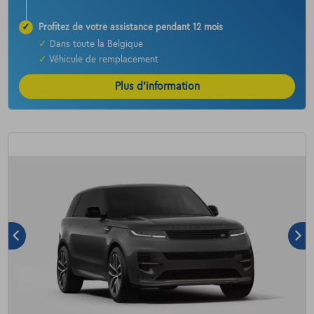
✓
Profitez de votre assistance pendant 12 mois
✓
Dans toute la Belgique
✓
Véhicule de remplacement
Plus d’information