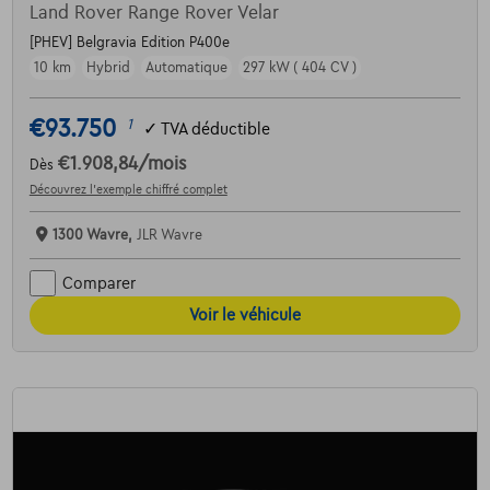
Land Rover Range Rover Velar
[PHEV] Belgravia Edition P400e
10 km
Hybrid
Automatique
297 kW ( 404 CV )
€93.750
1
✓
TVA déductible
€1.908,84
/mois
Dès
Découvrez l’exemple chiffré complet
1300 Wavre,
JLR Wavre
Comparer
Voir le véhicule