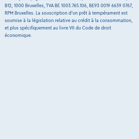
B12, 1000 Bruxelles, TVA BE 1003.765.106, BE93 0019 6639 0767,
RPM Bruxelles. La souscription d'un prêt à tempérament est
soumise à la législation relative au crédit à la consommation,
et plus spécifiquement au livre VII du Code de droit
économique.
Land Rover Range Rover Evoque
P270e S AWD Auto. 26MY
06/2026
13.450 km
Hybrid
Automatique
198 kW ( 269 CV )