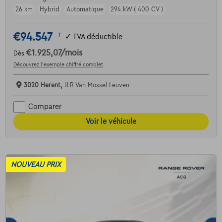
26 km
Hybrid
Automatique
294 kW ( 400 CV )
€94.547
1
✓
TVA déductible
€1.925,07
/mois
Dès
Découvrez l’exemple chiffré complet
3020 Herent,
JLR Van Mossel Leuven
Comparer
Voir le véhicule
NOUVEAU PRIX