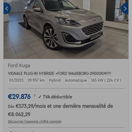
Ford Kuga
VIGNALE PLUG-IN HYBRIDE +FORD WAARBORG-29000KM!!!!
01/2023
29.957 km
Hybrid
Automatique
165 kW ( 224 CV )
€29.876
1
✓
TVA déductible
€573,29
/mois
et une dernière mensualité de
Dès
€8.042,29
Découvrez l’exemple chiffré complet