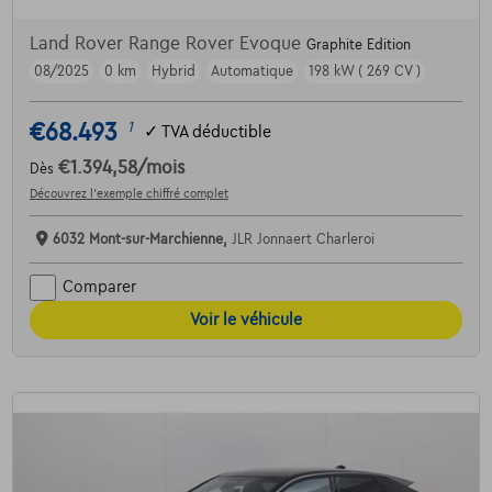
Land Rover Range Rover Evoque
Graphite Edition
08/2025
0 km
Hybrid
Automatique
198 kW ( 269 CV )
€68.493
1
✓
TVA déductible
€1.394,58
/mois
Dès
Découvrez l’exemple chiffré complet
6032 Mont-sur-Marchienne,
JLR Jonnaert Charleroi
Comparer
Voir le véhicule