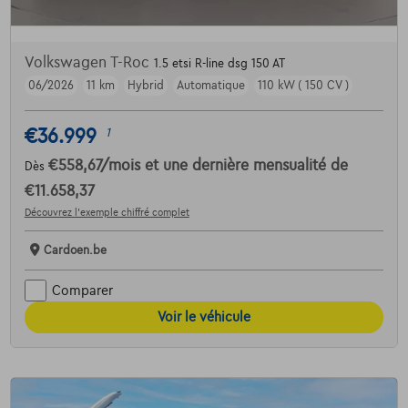
Volkswagen T-Roc
1.5 etsi R-line dsg 150 AT
06/2026
11 km
Hybrid
Automatique
110 kW ( 150 CV )
€36.999
1
€558,67
/mois
et une dernière mensualité de
Dès
€11.658,37
Découvrez l’exemple chiffré complet
Cardoen.be
Comparer
Voir le véhicule