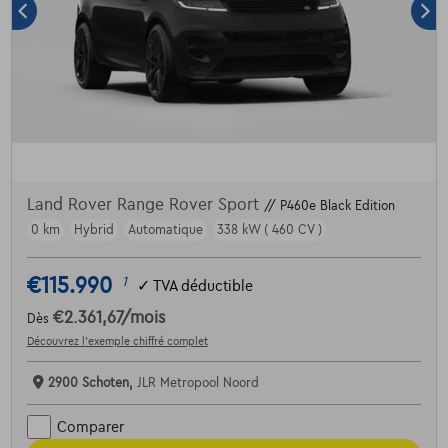
Land Rover Range Rover Sport
// P460e Black Edition
0 km
Hybrid
Automatique
338 kW ( 460 CV )
€115.990
1
✓
TVA déductible
€2.361,67
/mois
Dès
Découvrez l’exemple chiffré complet
2900 Schoten,
JLR Metropool Noord
Comparer