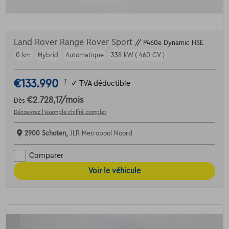
Land Rover Range Rover Sport
// P460e Dynamic HSE
0 km
Hybrid
Automatique
338 kW ( 460 CV )
€133.990
1
✓
TVA déductible
€2.728,17
/mois
Dès
Découvrez l’exemple chiffré complet
2900 Schoten,
JLR Metropool Noord
Comparer
Voir le véhicule