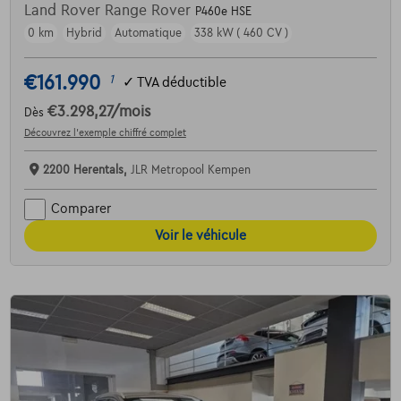
Land Rover Range Rover
P460e HSE
0 km
Hybrid
Automatique
338 kW ( 460 CV )
€161.990
1
✓
TVA déductible
€3.298,27
/mois
Dès
Découvrez l’exemple chiffré complet
2200 Herentals,
JLR Metropool Kempen
Comparer
Voir le véhicule