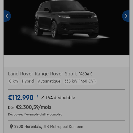
Land Rover Range Rover Sport
P460e S
0 km
Hybrid
Automatique
338 kW ( 460 CV )
€112.990
1
✓
TVA déductible
€2.300,59
/mois
Dès
Découvrez l’exemple chiffré complet
2200 Herentals,
JLR Metropool Kempen