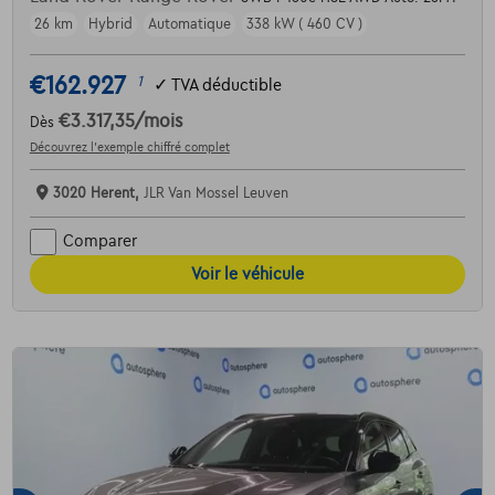
26 km
Hybrid
Automatique
338 kW ( 460 CV )
€162.927
1
✓
TVA déductible
€3.317,35
/mois
Dès
Découvrez l’exemple chiffré complet
3020 Herent,
JLR Van Mossel Leuven
Comparer
Voir le véhicule