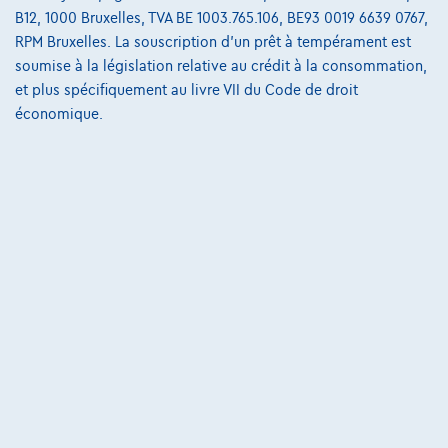
B12, 1000 Bruxelles, TVA BE 1003.765.106, BE93 0019 6639 0767,
RPM Bruxelles. La souscription d'un prêt à tempérament est
soumise à la législation relative au crédit à la consommation,
et plus spécifiquement au livre VII du Code de droit
économique.
Peugeot 5008
ALLURE
11/2025
10 km
Hybrid
Automatique
107 kW ( 145 CV )