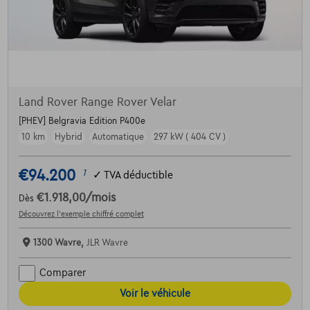
Land Rover Range Rover Velar
[PHEV] Belgravia Edition P400e
10 km
Hybrid
Automatique
297 kW ( 404 CV )
€94.200
1
✓
TVA déductible
€1.918,00
/mois
Dès
Découvrez l’exemple chiffré complet
1300 Wavre,
JLR Wavre
Comparer
Voir le véhicule