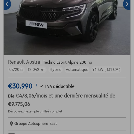
Renault Austral
Techno Esprit Alpine 200 hp
07/2025
12.042 km
Hybrid
Automatique
96 kW ( 131 CV )
€30.990
1
✓
TVA déductible
€478,06
/mois
et une dernière mensualité de
Dès
€9.775,06
Découvrez l’exemple chiffré complet
Groupe Autosphere East