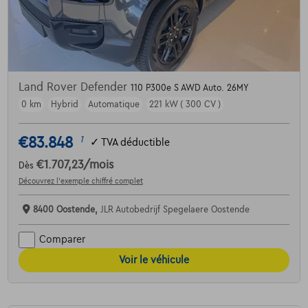
Land Rover Defender
110 P300e S AWD Auto. 26MY
0 km
Hybrid
Automatique
221 kW ( 300 CV )
€83.848
1
✓
TVA déductible
€1.707,23
/mois
Dès
Découvrez l’exemple chiffré complet
8400 Oostende,
JLR Autobedrijf Spegelaere Oostende
Comparer
Voir le véhicule