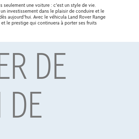
 seulement une voiture : c'est un style de vie.
n investissement dans le plaisir de conduire et le
r dès aujourd'hui. Avec le véhicula Land Rover Range
t le prestige qui continuera à porter ses fruits
ER DE
BE 0445.781.316, RPM Bruxelles. Adverteerder: TCS
7, RPM Brussel.
I DE
e la gamme Land Rover Range Rover Evoque