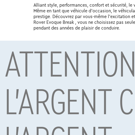
Alliant style, performances, confort et sécurité, 
Même en tant que véhicule d'occasion, le véhicula
prestige. Découvrez par vous-même l'excitation et 
Rover Evoque Break , vous ne choisissez pas seuleme
pendant des années de plaisir de conduire.
ATTENTION
Sous réserve d’acceptation de votre demande de crédit 
Mobility S.A., agent in bijkomstige hoedanigheid, Boule
L'ARGENT 
Voitures les plus populaires