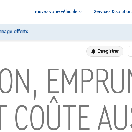
Trouvez votre véhicule
Services & solution
Enregistrer
ION, EMPRU
T COÛTE AU