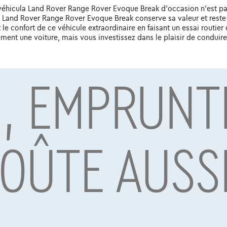
le véhicula Land Rover Range Rover Evoque Break d'occasion n'est pas
 Land Rover Range Rover Evoque Break conserve sa valeur et reste u
le confort de ce véhicule extraordinaire en faisant un essai routie
nt une voiture, mais vous investissez dans le plaisir de conduire e
, EMPRUNT
par Alpha Credit s.a., prêteur, Montagne du Parc 8/3, 1000 Bruxelles, TVA 
vard Albert II 4, B12, 1000 Brussel, BTW BE 1003.765.106, BE93 0019 6639 076
COÛTE AUSS
Découvrez tout
NOUVEAU PRIX