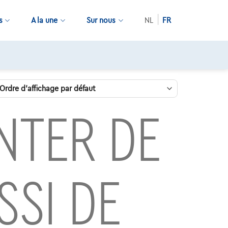
s
A la une
Sur nous
NL
FR
11.000+
voitures disponibles
NTER DE
SSI DE