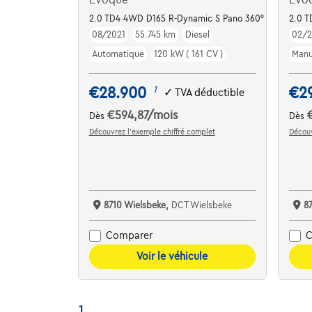
2.0 TD4 4WD D165 R-Dynamic S Pano 360°
2.0 
08/2021
55.745 km
Diesel
02/
Automatique
120 kW ( 161 CV )
Manu
€28.900
€2
1
✓
TVA déductible
€594,87
/mois
Dès
Dès
Découvrez l’exemple chiffré complet
Découv
8710 Wielsbeke,
DCT Wielsbeke
8
Comparer
C
Voir le véhicule
1