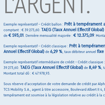
L'ARGENT.
Prêt à tempérament a
Exemple représentatif – Crédit ballon :
TAEG (Taux Annuel Effectif Global)
comptant : € 39.273,60.
Land Rover Range Rover Evoque
Land Ro
€ 593,01
€ 12.375,09
de
. Dernière mensualité majorée :
. Monta
0 km
0 km
€44.124
€70.9
1
Prêt à tempéramen
Exemple représentatif – Crédit classique :
Annuel Effectif Global)
6,29 %
fixe
de
, taux débiteur annuel
Dès
€898,41
/mois
Dès
€1.07
mensualit
Exemple chiffré complet
Exemple chi
Exemple représentatif intermédiaire de crédit – Crédit classique 
TAEG (Taux Annuel Effectif Global)
8,49 %
39.273,60.
de
, 
Montant total dû : € 47.978,93.
Sous réserve d'acceptation de votre demande de crédit par Alpha 
Contact
TCS Mobility S.A., agent à titre accessoire, Boulevard Albert II 4
tempérament est soumise à la législation relative au crédit à l
info@touringcar
Avenue Roi Alber