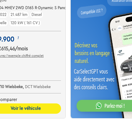
TD4 MHEV 2WD D165 R-Dynamic S Pano
2022
21.487 km
Diesel
elle
120 kW ( 161 CV )
9.900
1
€615,46
/mois
rez l’exemple chiffré complet
710 Wielsbeke,
DCT Wielsbeke
omparer
Voir le véhicule