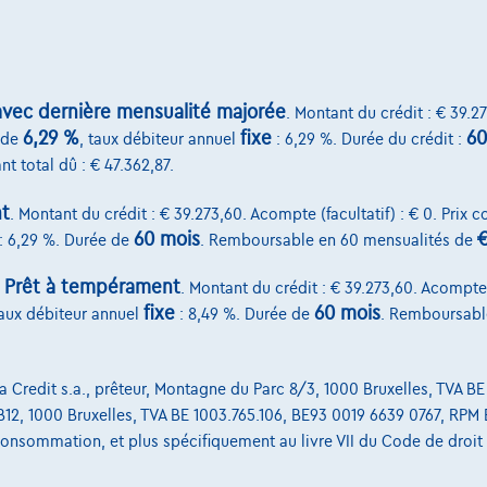
vec dernière mensualité majorée
. Montant du crédit : € 39.27
6,29 %
fixe
60
de
, taux débiteur annuel
: 6,29 %. Durée du crédit :
ver Range Rover Evoque
Land Rover Range Rover Evo
nt total dû : € 47.362,87.
|
8.500 km
12/2025
22
€57.500
1
1
t
. Montant du crédit : € 39.273,60. Acompte (facultatif) : € 0. Prix 
60 mois
€
: 6,29 %. Durée de
. Remboursable en 60 mensualités de
0,89
/mois
avec une dernière
Dès
€1.170,76
/mois
é de
€22.347,49
Exemple chiffré complet
ffré complet
Prêt à tempérament
:
. Montant du crédit : € 39.273,60. Acompte (
fixe
60 mois
taux débiteur annuel
: 8,49 %. Durée de
. Remboursabl
Credit s.a., prêteur, Montagne du Parc 8/3, 1000 Bruxelles, TVA BE
Services & Solutions
, B12, 1000 Bruxelles, TVA BE 1003.765.106, BE93 0019 6639 0767, RPM 
a consommation, et plus spécifiquement au livre VII du Code de droi
select.be
Assistance dépannage
t II 4, B12
Financement