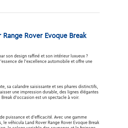
er Range Rover Evoque Break
 son design raffiné et son intérieur luxueux ?
essence de l'excellence automobile et offre une
, sa calandre saisissante et ses phares distinctifs,
aisser une impression durable, des lignes élégantes
 Break d'occasion est un spectacle à voir.
de puissance et d'efficacité. Avec une gamme
s, le véhicula Land Rover Range Rover Evoque Break
n, le calage variable des soupapes et le freinage