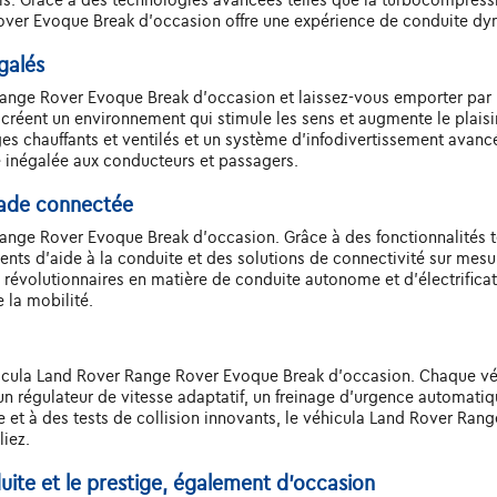
over Evoque Break d'occasion offre une expérience de conduite dyn
galés
ange Rover Evoque Break d'occasion et laissez-vous emporter par le
s créent un environnement qui stimule les sens et augmente le plais
es chauffants et ventilés et un système d'infodivertissement avan
 inégalée aux conducteurs et passagers.
lade connectée
Range Rover Evoque Break d'occasion. Grâce à des fonctionnalités 
gents d'aide à la conduite et des solutions de connectivité sur mesu
 révolutionnaires en matière de conduite autonome et d'électrific
 la mobilité.
éhicula Land Rover Range Rover Evoque Break d'occasion. Chaque 
 régulateur de vitesse adaptatif, un freinage d'urgence automatiqu
 et à des tests de collision innovants, le véhicula Land Rover Ran
liez.
duite et le prestige, également d'occasion