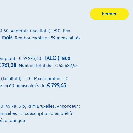
Fermer
3,60. Acompte (facultatif) : € 0. Prix
 mois
. Remboursable en 59 mensualités
que
Land Rover Range Rover Evoque
|
11.680 km
01/2026
€50.979
1
TAEG (Taux
comptant : € 39.273,60.
 761,38
. Montant total dû : € 45.682,93.
Dès
€1.037,98
/mois
Exemple chiffré complet
facultatif) : € 0. Prix comptant : €
€ 799,65
e en 60 mensualités de
.
 0445.781.316, RPM Bruxelles. Annonceur :
Sur Nous
Bruxelles. La souscription d'un prêt à
t économique.
Devenez client
Qui nous sommes