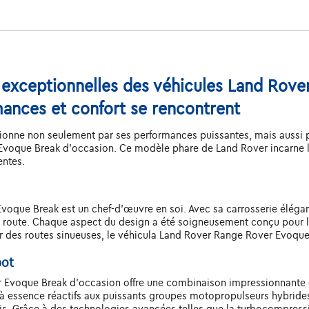
s exceptionnelles des véhicules Land Rov
mances et confort se rencontrent
onne non seulement par ses performances puissantes, mais aussi par
voque Break d'occasion. Ce modèle phare de Land Rover incarne l'
entes.
que Break est un chef-d'œuvre en soi. Avec sa carrosserie élégante
la route. Chaque aspect du design a été soigneusement conçu pour l
 sur des routes sinueuses, le véhicula Land Rover Range Rover Evoque
pot
r Evoque Break d'occasion offre une combinaison impressionnante 
à essence réactifs aux puissants groupes motopropulseurs hybride
. Grâce à des technologies avancées telles que la turbocompressio