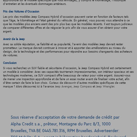
approfondie sur le modèle spécifique que vous envisagez, y compris le kilométrage, l'historique
d'entretien et les éventuels dommages antérieurs.
Prix des Voitures d'Occasion
Les prix des modèles Jeep Compass Hybrid d'occasion peuvent varier en fonction de facteurs tels
que l'âge, le kilométrage et l'état général du véhicule. En général, vous pouvez vous attendre à ce
que les modèles plus anciens aient des prix plus bas que les modèles récents. Il est toujours judicieux
de comparer différentes offres et de négocier le prix afin de vous assurer d'en obtenir pour votre
argent.
Avenir de la Jeep
Avec sa solide réputation, sa fiabilité et sa popularité, l'avenir des modèles Jeep devrait rester
prometteur. La marque devrait continuer à innover et à apporter des améliorations au niveau du
design, de la technologie et des performances pour répondre aux besoins changeants des acheteurs
de voitures.
Conclusion
Si vous recherchez un SUV fiable et sécuritaire d'occasion, la Jeep Compass Hybrid est certainement
un modèle à considérer. Avec ses capacités tout-terrain impressionnantes, son intérieur spacieux et ses
technologies modernes, ce SUV compact offre beaucoup de valeur pour votre argent. Assurez-vous
de mener une inspection approfondie et de faire un essai routier avant de finaliser votre achat, afin
d'être certain de faire le bon choix. Curieux de découvrir d'autres modèles spécifiques de cette
marque ? Alors découvrez ici à l'avance
Jeep Avenger
,
Jeep Compass
et
Jeep Wrangler
.
Sous réserve d’acceptation de votre demande de crédit par
Alpha Credit s.a., prêteur, Montagne du Parc 8/3, 1000
Bruxelles, TVA BE 0445.781.316, RPM Bruxelles. Adverteerder: