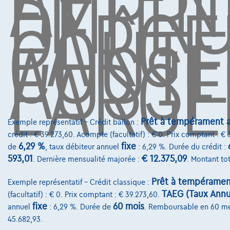
ATTEN
EMPR
DE
L'ARG
COÛTE
AUSSI
L'ARGE
Prêt à tempérament a
Exemple représentatif – Crédit ballon :
crédit : € 39.273,60. Acompte (facultatif) : € 0. Prix comptant : €
6,29 %
fixe
de
, taux débiteur annuel
: 6,29 %. Durée du crédit :
593,01
€ 12.375,09
. Dernière mensualité majorée :
. Montant tot
Prêt à tempéramen
Exemple représentatif – Crédit classique :
TAEG (Taux Annue
(facultatif) : € 0. Prix comptant : € 39.273,60.
fixe
60 mois
annuel
: 6,29 %. Durée de
. Remboursable en 60 m
45.682,93.