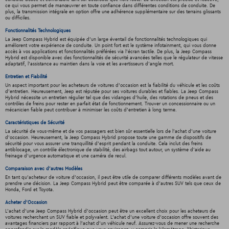
ce qui vous permet de manœuvrer en toute confiance dans différentes conditions de conduite. De
plus, la transmission intégrale en option offre une adhérence supplémentaire sur des terrains glissants
ou difficiles.
Fonctionnalités Technologiques
La Jeep Compass Hybrid est équipée d'un large éventail de fonctionnalités technologiques qui
améliorent votre expérience de conduite. Un point fort est le système infotainment, qui vous donne
accès à vos applications et fonctionnalités préférées via l'écran tactile. De plus, la Jeep Compass
Hybrid est disponible avec des fonctionnalités de sécurité avancées telles que le régulateur de vitesse
adaptatif, l'assistance au maintien dans la voie et les avertisseurs d'angle mort.
Entretien et Fiabilité
Un aspect important pour les acheteurs de voitures d'occasion est la fiabilité du véhicule et les coûts
d'entretien. Heureusement, Jeep est réputée pour ses voitures durables et fiables. La Jeep Compass
Hybrid nécessite un entretien régulier tel que des vidanges d'huile, des rotations de pneus et des
contrôles de freins pour rester en parfait état de fonctionnement. Trouver un concessionnaire ou un
mécanicien fiable peut contribuer à minimiser les coûts d'entretien à long terme.
Caractéristiques de Sécurité
La sécurité de vous-même et de vos passagers est bien sûr essentielle lors de l'achat d'une voiture
d'occasion. Heureusement, la Jeep Compass Hybrid propose toute une gamme de dispositifs de
sécurité pour vous assurer une tranquillité d'esprit pendant la conduite. Cela inclut des freins
antiblocage, un contrôle électronique de stabilité, des airbags tout autour, un système d'aide au
freinage d'urgence automatique et une caméra de recul.
Comparaison avec d'autres Modèles
En tant qu'acheteur de voiture d'occasion, il peut être utile de comparer différents modèles avant de
prendre une décision. La Jeep Compass Hybrid peut être comparée à d'autres SUV tels que ceux de
Honda, Ford et Toyota.
Acheter d'Occasion
L'achat d'une Jeep Compass Hybrid d'occasion peut être un excellent choix pour les acheteurs de
voitures recherchant un SUV fiable et polyvalent. L'achat d'une voiture d'occasion offre souvent des
avantages financiers par rapport à l'achat d'un véhicule neuf. Assurez-vous de mener une recherche