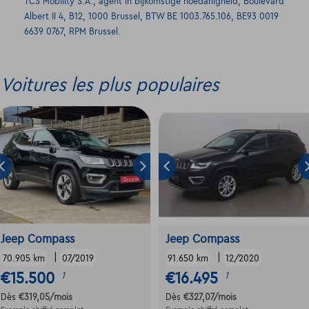
TCS Mobility S.A., agent in bijkomstige hoedanigheid, Boulevard
Albert II 4, B12, 1000 Brussel, BTW BE 1003.765.106, BE93 0019
6639 0767, RPM Brussel.
Voitures les plus populaires
Jeep Compass
Jeep Compass
|
|
70.905 km
07/2019
91.650 km
12/2020
€15.500
€16.495
1
1
Dès
€319,05
/mois
Dès
€327,07
/mois