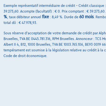
Exemple représentatif intermédiaire de crédit – Crédit classique 
39.273,60. Acompte (facultatif) : € 0. Prix comptant : € 39.273,60
%
fixe
60 mois
, taux débiteur annuel
: 8,49 %. Durée de
. Rembo
total dû : € 47.978,93.
Sous réserve d'acceptation de votre demande de crédit par Alpha
Bruxelles, TVA BE 0445.781.316, RPM Bruxelles. Annonceur : TCS Mob
Albert II 4, B12, 1000 Bruxelles, TVA BE 1003.765.106, BE93 0019 6
tempérament est soumise à la législation relative au crédit à la
Code de droit économique.