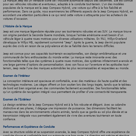
La marque Jeep est un véritable icône de l'industrie automobile depuis des décennies. Elle est connue
pour ses véhicules robustes et aventureux, adaptés à la conduite tout-terrain. L'un des modèles
populaires de la marque est la Jeep Compass Hybrid, une voiture qui offre à la fois fiabilité et
performances. Dans ce guide, nous examinerons les différents aspects de la Jeep Compass Hybrid, en
accordant une attention particulière à ce qui rend cette voiture si attrayante pour les acheteurs de
voitures d'occasion.
L'Histoire de la Marque
Jeep est une marque légendaire réputée pour ses tout-terrains robustes et ses SUV. La marque trouve
son origine pendant la Seconde Guerre mondiale, lorsque l'armée américaine avait besoin d'un
véhicule léger à quatre roues motrices pour diverses utilisations militaires. En 1941, Willys-Overland
développa le Willys MB, rapidement surnommé "Jeep". Après la guerre, la Jeep devint populaire
auprès des civils en raison de sa polyvalence et de sa fiabilité dans les terrains difficiles.
Jeep est connue pour ses capacités tout-terrain exceptionnelles, son design emblématique et une
communauté de fans enthousiastes du monde entier. La marque reste innovante avec des
fonctionnalités telles que des systèmes à quatre roues motrices, des systèmes infotainment avancés et
une large gamme d'options de personnalisation. Avec son focus sur l'aventure et les aptitudes tout-
terrain, Jeep reste l'une des marques automobiles les plus reconnaissables et respectées au monde.
Examen de l'Intérieur
La conception intérieure est spacieuse et confortable, avec des matériaux de haute qualité et des
technologies modernes. Les sièges offrent un bon soutien lors des longs trajets, tandis que le tableau
de bord est bien organisé avec des commandes facilement accessibles. Des fonctionnalités telles
qu'un système de navigation intégré vous permettent de profiter d'une connectivité transparente.
Examen de l'Extérieur
Le design extérieur de la Jeep Compass Hybrid est à la fois robuste et élégant. Avec sa calandre
distinctive et ses phares, il dégage une impression de puissance. Ses dimensions facilitent les
manœuvres dans les environnements urbains animés, tandis que sa garde au sol plus élevée et sa
transmission intégrale vous permettent également de vivre des aventures tout-terrain en toute
confiance.
Performances et Expérience de Conduite
Avec sa structure solide et sa suspension avancée, la Jeep Compass Hybrid offre une expérience de
conduite douce et confortable tant sur autoroute que hors route. La direction est précise et réactive,