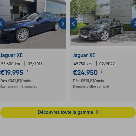
Jaguar XE
Jaguar XE
|
|
55.600 km
02/2018
49.750 km
02/2022
€19.995
€24.950
1
1
Dès
€411,57
/mois
Dès
€513,57
/mois
Exemple chiffré complet
Exemple chiffré complet
Découvrez toute la gamme