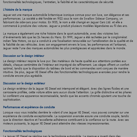
fonctionnalités technologiques, l'entretien, la fiabilité et les caractéristiques de sécurité.
L'histoire de la marque
Jaguar est une marque automobile britannique iconique connue pour son luxe, son élégance et ses
performances. La société a été fondée en 1922 sous le nom de Swallow Sidecar Company, un
fabricant de side-cars pour motos. En 1935, le nom a été changé en Jaguar Cars Ltd. et elle a
commencé à produire des voitures. Jaguar a produit plusieurs modèles légendaires au fil des ans.
La marque a également une riche histoire dans le sport automobile, avec des victoires lors
d'événements tels que les 24 heures du Mans. En 1999, Jaguar a été rachetée par le conglomérat
indien Tata Motors, ce qui a conduit à une focalisation renouvelée sur l'amélioration de la qualité et de
la fiabilité de ses véhicules. Avec son engagement envers le luxe, les performances et l'artisanat,
Jaguar reste l'une des marques automobiles les plus prestigieuses et appréciées dans le monde.
Discussion sur le design intérieur
Le design intérieur respire le luxe pur. Des matériaux de haute qualité aux attentions portées aux
détails, chaque centimètre de l'intérieur est imprégné de raffinement. Les sièges offrent un confort
optimal, tandis que la disposition du tableau de bord et les commandes sont conçues de manière
intuitive. De plus, Jaguar XE Diesel offre des fonctionnalités technologiques avancées pour rendre la
conduite encore plus agréable.
Discussion sur le design extérieur
Le design extérieur de la Jaguar XE Diesel est intemporel et élégant. Avec des lignes fluides et une
carrosserie profilée, cette voiture attire sans aucun doute l'attention. La grille distinctive et les phares
lui confèrent une apparence reconnaissable, tandis que les accents chromés ajoutent une touche de
sophistication.
Performances et expérience de conduite
Lorsque vous vous installez derrière le volant d'une Jaguar XE Diesel, vous pouvez compter sur une
expérience de conduite exceptionnelle. La suspension avancée assure une conduite souple, tandis
que la direction réactive et l'excellente adhérence contribuent à la confiance sur la route. Avec ses
moteurs puissants, la Jaguar XE Diesel peut atteindre des vitesses impressionnantes.
Fonctionnalités technologiques
La Jaguar XE Diesel ne néglige pas la technologie automobile. La marque a investi dans des