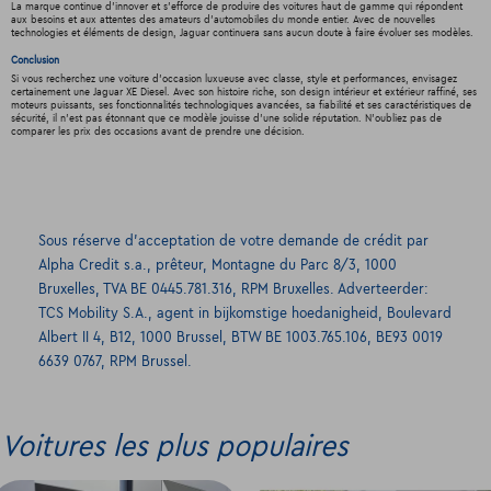
La marque continue d'innover et s'efforce de produire des voitures haut de gamme qui répondent
aux besoins et aux attentes des amateurs d'automobiles du monde entier. Avec de nouvelles
technologies et éléments de design, Jaguar continuera sans aucun doute à faire évoluer ses modèles.
Conclusion
Si vous recherchez une voiture d'occasion luxueuse avec classe, style et performances, envisagez
certainement une Jaguar XE Diesel. Avec son histoire riche, son design intérieur et extérieur raffiné, ses
moteurs puissants, ses fonctionnalités technologiques avancées, sa fiabilité et ses caractéristiques de
sécurité, il n'est pas étonnant que ce modèle jouisse d'une solide réputation. N'oubliez pas de
comparer les prix des occasions avant de prendre une décision.
Sous réserve d’acceptation de votre demande de crédit par
Alpha Credit s.a., prêteur, Montagne du Parc 8/3, 1000
Bruxelles, TVA BE 0445.781.316, RPM Bruxelles. Adverteerder:
TCS Mobility S.A., agent in bijkomstige hoedanigheid, Boulevard
Albert II 4, B12, 1000 Brussel, BTW BE 1003.765.106, BE93 0019
6639 0767, RPM Brussel.
Voitures les plus populaires