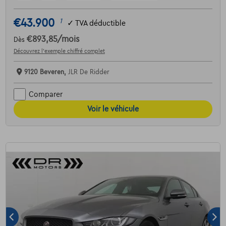
€43.900
1
✓
TVA déductible
€893,85
/mois
Dès
Découvrez l’exemple chiffré complet
9120 Beveren,
JLR De Ridder
Comparer
Voir le véhicule