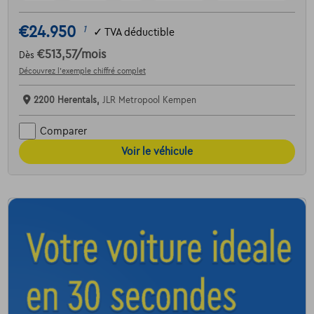
€24.950
1
✓
TVA déductible
€513,57
/mois
Dès
Découvrez l’exemple chiffré complet
2200 Herentals,
JLR Metropool Kempen
Comparer
Voir le véhicule