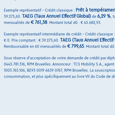
Prêt à tempéramen
Exemple représentatif – Crédit classique :
TAEG (Taux Annuel Effectif Global)
6,29 %
39.273,60.
de
, 
€ 761,38
mensualités de
. Montant total dû : € 45.682,93.
Exemple représentatif intermédiaire de crédit – Crédit classique 
TAEG (Taux Annuel Effectif 
€ 0. Prix comptant : € 39.273,60.
€ 799,65
Remboursable en 60 mensualités de
. Montant total dû 
Sous réserve d'acceptation de votre demande de crédit par Alpha 
0445.781.316, RPM Bruxelles. Annonceur : TCS Mobility S.A., agent à
1003.765.106, BE93 0019 6639 0767, RPM Bruxelles. La souscription
consommation, et plus spécifiquement au livre VII du Code de d