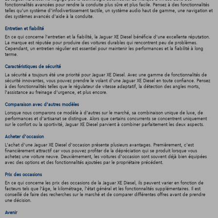
fonctionnalités avancées pour rendre la conduite plus sûre et plus facile. Pensez à des fonctionnalités
telles qu'un système d'infodivertissement tactile, un système audio haut de gamme, une navigation et
des systèmes avancés d'aide à la conduite.
Entretien et fiabilité
En ce qui concerne l'entretien et la fiabilité, la Jaguar XE Diesel bénéficie d'une excellente réputation.
La marque est réputée pour produire des voitures durables qui rencontrent peu de problèmes.
Cependant, un entretien régulier est essentiel pour maintenir les performances et la fiabilité à long
terme.
Caractéristiques de sécurité
La sécurité a toujours été une priorité pour Jaguar XE Diesel. Avec une gamme de fonctionnalités de
sécurité innovantes, vous pouvez prendre le volant d'une Jaguar XE Diesel en toute confiance. Pensez
à des fonctionnalités telles que le régulateur de vitesse adaptatif, la détection des angles morts,
l'assistance au freinage d'urgence, et plus encore.
Comparaison avec d'autres modèles
Lorsque nous comparons ce modèle à d'autres sur le marché, sa combinaison unique de luxe, de
performances et d'artisanat se distingue. Alors que certains concurrents se concentrent uniquement
sur le confort ou la sportivité, Jaguar XE Diesel parvient à combiner parfaitement les deux aspects.
Acheter d'occasion
L'achat d'une Jaguar XE Diesel d'occasion présente plusieurs avantages. Premièrement, c'est
financièrement attractif car vous pouvez profiter de la dépréciation qui se produit lorsque vous
achetez une voiture neuve. Deuxièmement, les voitures d'occasion sont souvent déjà bien équipées
avec des options et des fonctionnalités ajoutées par le propriétaire précédent.
Prix des occasions
En ce qui concerne les prix des occasions de la Jaguar XE Diesel, ils peuvent varier en fonction de
facteurs tels que l'âge, le kilométrage, l'état général et les fonctionnalités supplémentaires. Il est
conseillé de faire des recherches sur le marché et de comparer différentes offres avant de prendre
une décision.
Avenir