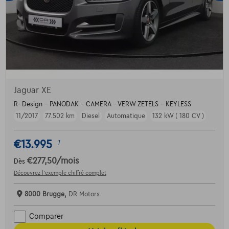
Jaguar XE
R- Design - PANODAK - CAMERA - VERW ZETELS - KEYLESS
11/2017
77.502 km
Diesel
Automatique
132 kW ( 180 CV )
€13.995
1
€277,50
/mois
Dès
Découvrez l’exemple chiffré complet
8000 Brugge,
DR Motors
Comparer