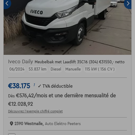
Iveco Daily
Meubelbak met Laadlift 35C16 (304) €31550,- netto
06/2024
53.837 km
Diesel
Manuelle
115 kW ( 156 CV )
€38.175
1
✓
TVA déductible
€576,42
/mois
et une dernière mensualité de
Dès
€12.028,92
Découvrez l’exemple chiffré complet
2390 Westmalle,
Auto Elektro Peeters