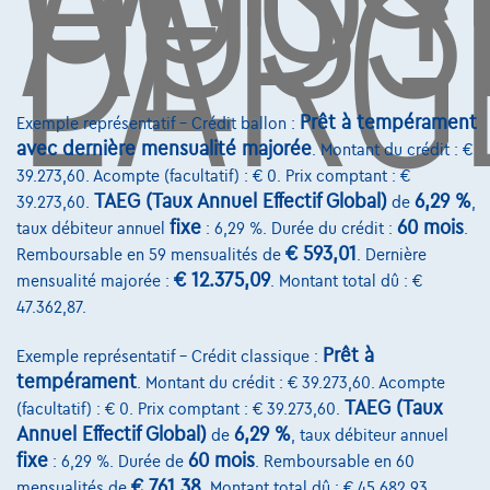
AUSS
DE
L'ARG
Financement
Assurance auto
Leasing
Prêt à tempérament
Exemple représentatif – Crédit ballon :
avec dernière mensualité majorée
. Montant du crédit : €
Sur Nous
39.273,60. Acompte (facultatif) : € 0. Prix comptant : €
TAEG (Taux Annuel Effectif Global)
6,29 %
39.273,60.
de
,
Devenez client
fixe
60 mois
taux débiteur annuel
: 6,29 %. Durée du crédit :
.
€ 593,01
Remboursable en 59 mensualités de
. Dernière
Qui nous sommes
€ 12.375,09
mensualité majorée :
. Montant total dû : €
Charte de qualité
47.362,87.
Nos dealers
Prêt à
Exemple représentatif – Crédit classique :
tempérament
. Montant du crédit : € 39.273,60. Acompte
Nos partenaires
TAEG (Taux
(facultatif) : € 0. Prix comptant : € 39.273,60.
Notre équipe
Annuel Effectif Global)
6,29 %
de
, taux débiteur annuel
fixe
60 mois
: 6,29 %. Durée de
. Remboursable en 60
Contact
€ 761,38
mensualités de
. Montant total dû : € 45.682,93.