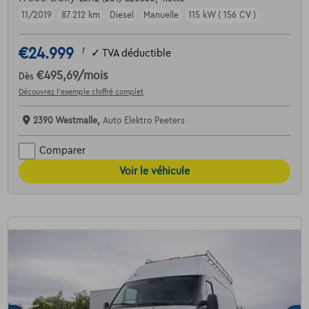
11/2019
87.212 km
Diesel
Manuelle
115 kW ( 156 CV )
€24.999
1
✓
TVA déductible
€495,69
/mois
Dès
Découvrez l’exemple chiffré complet
2390 Westmalle,
Auto Elektro Peeters
Comparer
Voir le véhicule