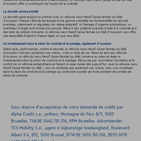
matière de conduite autonome et d'électrification, un véhicula Iveco Massif Caisse fermée (ou tôlé)
d'occasion offre un avant-goût de l'avenir de la mobilité.
La sécurité comme priorité
La sécurité passe toujours en premier avec un véhicula Iveco Massif Caisse fermée (ou tôlé)
d'occasion. Chaque véhicule est équipé d'une gamme complète de fonctionnalités de sécurité
avancées, notamment un régulateur de vitesse adaptatif, un freinage d'urgence automatique, un
avertisseur d'angle mort et bien plus encore. Grâce à des systèmes avancés d'aide à la conduite et à
des tests de collision innovants, le véhicula Iveco Massif Caisse fermée (ou tôlé) d'occasion vous offre
une tranquillité d'esprit à chaque trajet, où que vous alliez.
Un investissement dans le plaisir de conduite et le prestige, également d'occasion
Alliant style, performances, confort et sécurité, le véhicula Iveco Massif Caisse fermée (ou tôlé)
d'occasion n'est pas seulement une voiture : c'est un style de vie. Même en tant que véhicule
d'occasion, le véhicula Iveco Massif Caisse fermée (ou tôlé) conserve sa valeur et reste un
investissement dans le plaisir de conduire et le prestige. Découvrez par vous-même l'excitation et le
confort de ce véhicule extraordinaire en faisant un essai routier dès aujourd'hui. Avec le véhicula Iveco
Massif Caisse fermée (ou tôlé) , vous ne choisissez pas seulement une voiture, mais vous investissez
dans le plaisir de conduire et le prestige qui continuera à porter ses fruits pendant des années de
plaisir de conduire.
Sous réserve d’acceptation de votre demande de crédit par
Alpha Credit s.a., prêteur, Montagne du Parc 8/3, 1000
Bruxelles, TVA BE 0445.781.316, RPM Bruxelles. Adverteerder:
TCS Mobility S.A., agent in bijkomstige hoedanigheid, Boulevard
Albert II 4, B12, 1000 Brussel, BTW BE 1003.765.106, BE93 0019