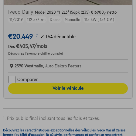
Iveco Daily
Model 2020 *H2L3*156pk (235) €16900,- netto
11/2019
112.577 km
Diesel
Manuelle
115 kW ( 156 CV )
€20.449
1
✓
TVA déductible
€405,47
/mois
Dès
Découvrez l’exemple chiffré complet
2390 Westmalle,
Auto Elektro Peeters
Comparer
Voir le véhicule
1. Prix public final incluant tous les frais et taxes.
Découvrez les caractéristiques exceptionnelles des véhicules Iveco Massif Caisse
fermée (ou tôlé) d'occasion: là où style, performances et confort se rencontrent