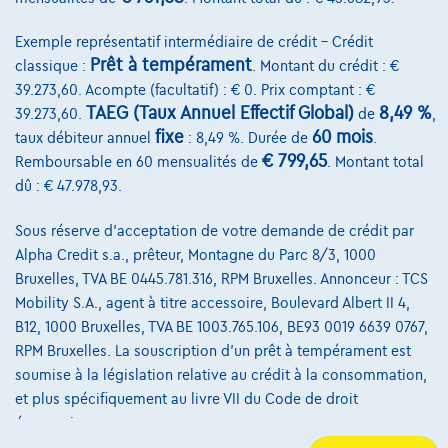
Exemple représentatif intermédiaire de crédit – Crédit
Prêt à tempérament
classique :
. Montant du crédit : €
@2024 TCS Mobility SA/NV Copyright
39.273,60. Acompte (facultatif) : € 0. Prix comptant : €
Conditions Générales
TAEG (Taux Annuel Effectif Global)
8,49 %
39.273,60.
de
,
fixe
60 mois
taux débiteur annuel
: 8,49 %. Durée de
.
Conditions d'assistance
€ 799,65
Remboursable en 60 mensualités de
. Montant total
dû : € 47.978,93.
Protection Des Données
Politique Des Cookies
Sous réserve d'acceptation de votre demande de crédit par
Alpha Credit s.a., prêteur, Montagne du Parc 8/3, 1000
Charte de qualité
Bruxelles, TVA BE 0445.781.316, RPM Bruxelles. Annonceur : TCS
Mobility S.A., agent à titre accessoire, Boulevard Albert II 4,
Site Map
B12, 1000 Bruxelles, TVA BE 1003.765.106, BE93 0019 6639 0767,
Login
RPM Bruxelles. La souscription d'un prêt à tempérament est
soumise à la législation relative au crédit à la consommation,
et plus spécifiquement au livre VII du Code de droit
économique.