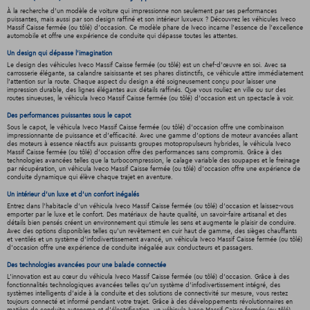
À la recherche d'un modèle de voiture qui impressionne non seulement par ses performances
puissantes, mais aussi par son design raffiné et son intérieur luxueux ? Découvrez les véhicules Iveco
Massif Caisse fermée (ou tôlé) d'occasion. Ce modèle phare de Iveco incarne l'essence de l'excellence
automobile et offre une expérience de conduite qui dépasse toutes les attentes.
Un design qui dépasse l'imagination
Le design des véhicules Iveco Massif Caisse fermée (ou tôlé) est un chef-d'œuvre en soi. Avec sa
carrosserie élégante, sa calandre saisissante et ses phares distinctifs, ce véhicule attire immédiatement
l'attention sur la route. Chaque aspect du design a été soigneusement conçu pour laisser une
impression durable, des lignes élégantes aux détails raffinés. Que vous rouliez en ville ou sur des
routes sinueuses, le véhicula Iveco Massif Caisse fermée (ou tôlé) d'occasion est un spectacle à voir.
Des performances puissantes sous le capot
Sous le capot, le véhicula Iveco Massif Caisse fermée (ou tôlé) d'occasion offre une combinaison
impressionnante de puissance et d'efficacité. Avec une gamme d'options de moteur avancées allant
des moteurs à essence réactifs aux puissants groupes motopropulseurs hybrides, le véhicula Iveco
Massif Caisse fermée (ou tôlé) d'occasion offre des performances sans compromis. Grâce à des
technologies avancées telles que la turbocompression, le calage variable des soupapes et le freinage
par récupération, un véhicula Iveco Massif Caisse fermée (ou tôlé) d'occasion offre une expérience de
conduite dynamique qui élève chaque trajet en aventure.
Un intérieur d’un luxe et d’un confort inégalés
Entrez dans l'habitacle d'un véhicula Iveco Massif Caisse fermée (ou tôlé) d'occasion et laissez-vous
emporter par le luxe et le confort. Des matériaux de haute qualité, un savoir-faire artisanal et des
détails bien pensés créent un environnement qui stimule les sens et augmente le plaisir de conduire.
Avec des options disponibles telles qu'un revêtement en cuir haut de gamme, des sièges chauffants
et ventilés et un système d'infodivertissement avancé, un véhicula Iveco Massif Caisse fermée (ou tôlé)
d'occasion offre une expérience de conduite inégalée aux conducteurs et passagers.
Des technologies avancées pour une balade connectée
L'innovation est au cœur du véhicula Iveco Massif Caisse fermée (ou tôlé) d'occasion. Grâce à des
fonctionnalités technologiques avancées telles qu'un système d'infodivertissement intégré, des
systèmes intelligents d'aide à la conduite et des solutions de connectivité sur mesure, vous restez
toujours connecté et informé pendant votre trajet. Grâce à des développements révolutionnaires en