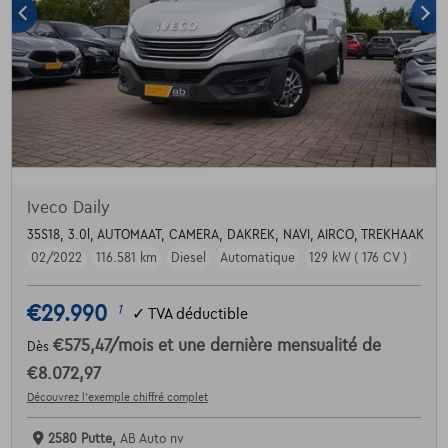
Iveco Daily
35S18, 3.0l, AUTOMAAT, CAMERA, DAKREK, NAVI, AIRCO, TREKHAAK
02/2022
116.581 km
Diesel
Automatique
129 kW ( 176 CV )
€29.990
1
✓
TVA déductible
€575,47
/mois
et une dernière mensualité de
Dès
€8.072,97
Découvrez l’exemple chiffré complet
2580 Putte,
AB Auto nv