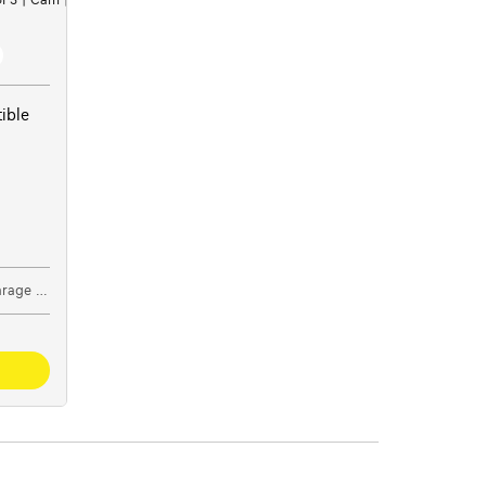
ible
utteet nv