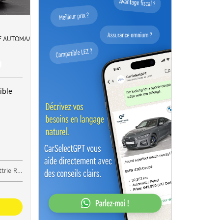
INE AUTOMAAT *LEDER*ZETEL VERWARMING+KOELING*CAMERA+SENSOREN*C
ible
elare West