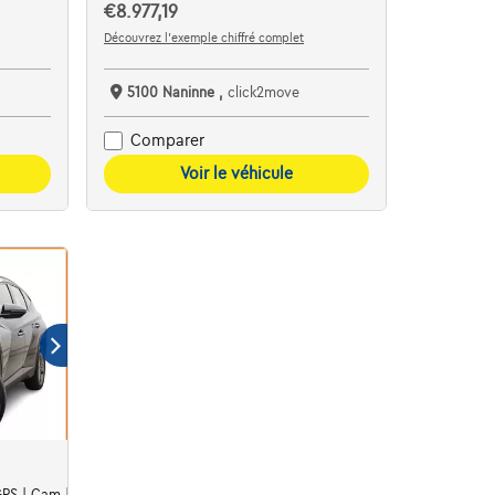
€8.977,19
Découvrez l’exemple chiffré complet
5100 Naninne ,
click2move
Comparer
Voir le véhicule
 GPS | Cam | Winter Pack Hyundai Tucson 1.6 T-GDi 150 pk Automaat S