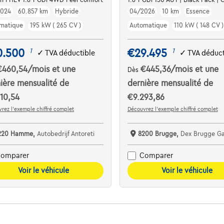
2024
60.857 km
Hybride
04/2026
10 km
Essence
matique
195 kW ( 265 CV )
Automatique
110 kW ( 148 CV )
0.500
€29.495
1
1
✓
TVA déductible
✓
TVA déduct
€460,54
/mois
et une
€445,36
/mois
et une
Dès
ière mensualité de
dernière mensualité de
10,54
€9.293,86
rez l’exemple chiffré complet
Découvrez l’exemple chiffré complet
220 Hamme,
Autobedrijf Antoreti
8200 Brugge,
Dex Brugge Garage Scho
omparer
Comparer
Voir le véhicule
Voir le véhicule