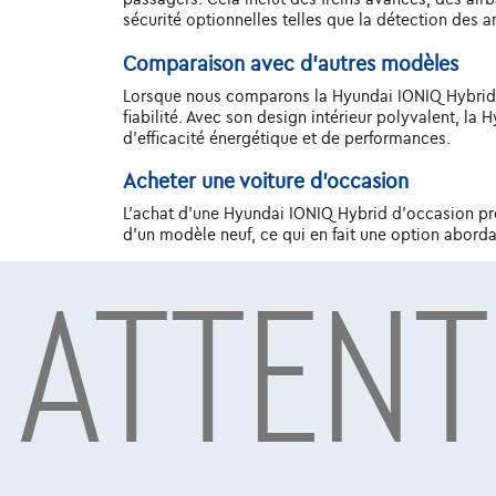
sécurité optionnelles telles que la détection des a
Comparaison avec d'autres modèles
Lorsque nous comparons la Hyundai IONIQ Hybrid à 
fiabilité. Avec son design intérieur polyvalent, l
d'efficacité énergétique et de performances.
Acheter une voiture d'occasion
L'achat d'une Hyundai IONIQ Hybrid d'occasion prés
d'un modèle neuf, ce qui en fait une option abord
ATTENT
Prix des voitures d'occasion
Les prix des Hyundai IONIQ Hybrid d'occasion varient
recherches approfondies avant d'acheter une Hyun
Conclusion
Si vous recherchez une voiture d'occasion fiable,
impressionnantes, ses technologies avancées et so
parcouriez de longues distances ou que vous cond
d'autres modèles spécifiques de cette marque ? Al