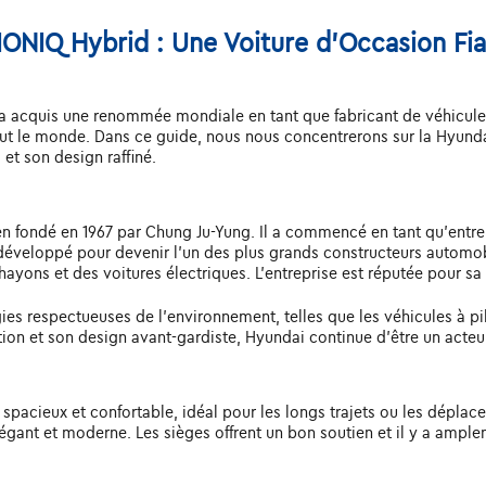
IONIQ Hybrid : Une Voiture d'Occasion Fia
a acquis une renommée mondiale en tant que fabricant de véhicule
 le monde. Dans ce guide, nous nous concentrerons sur la Hyundai
et son design raffiné.
 fondé en 1967 par Chung Ju-Yung. Il a commencé en tant qu'entrep
st développé pour devenir l'un des plus grands constructeurs auto
yons et des voitures électriques. L'entreprise est réputée pour sa q
ies respectueuses de l'environnement, telles que les véhicules à pi
tion et son design avant-gardiste, Hyundai continue d'être un acte
 spacieux et confortable, idéal pour les longs trajets ou les dépla
 élégant et moderne. Les sièges offrent un bon soutien et il y a amp