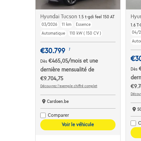
Hyundai Tucson
Hyu
1.5 t-gdi feel 150 AT
03/2026
11 km
Essence
1.6 T
04/
Automatique
110 kW ( 150 CV )
Auto
€30.799
1
€3
€465,05
/mois
et une
Dès
dernière mensualité de
Dès
dern
€9.704,75
€9.7
Découvrez l’exemple chiffré complet
Découv
Cardoen.be
S
Comparer
C
Voir le véhicule