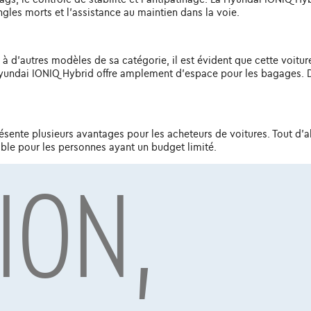
ngles morts et l'assistance au maintien dans la voie.
d'autres modèles de sa catégorie, il est évident que cette voiture
a Hyundai IONIQ Hybrid offre amplement d'espace pour les bagages. D
ente plusieurs avantages pour les acheteurs de voitures. Tout d'abo
able pour les personnes ayant un budget limité.
ION,
 en fonction de facteurs tels que l'âge, le kilométrage et l'état gén
dai IONIQ Hybrid d'occasion pour s'assurer d'en obtenir pour son 
 spacieuse et élégante, la Hyundai IONIQ Hybrid vaut certainement 
n design de haute qualité, cette voiture d'occasion offre tout ce 
uisiez quotidiennement dans un trafic dense, la Hyundai IONIQ Hyb
ors découvrez ici à l'avance
Hyundai Tucson
,
Hyundai Kona
et
Hyun