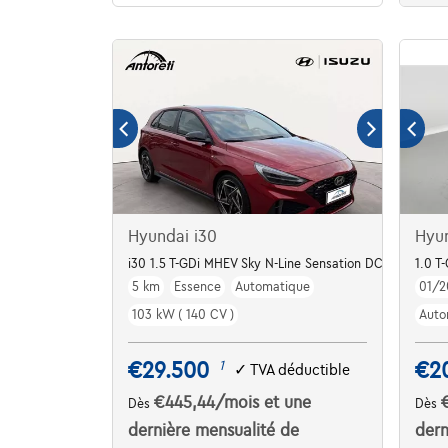
Hyundai i30
Hyu
i30 1.5 T-GDi MHEV Sky N-Line Sensation DCT
1.0 T
5 km
Essence
Automatique
01/2
103 kW ( 140 CV )
Auto
€29.500
€2
1
✓
TVA déductible
€445,44
/mois
et une
Dès
Dès
dernière mensualité de
dern