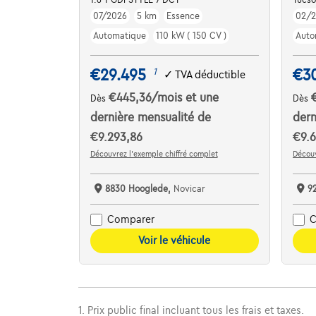
07/2026
5 km
Essence
02/
Automatique
110 kW ( 150 CV )
Auto
€29.495
€3
1
✓
TVA déductible
€445,36
/mois
et une
Dès
Dès
dernière mensualité de
dern
€9.293,86
€9.6
Découvrez l’exemple chiffré complet
Découv
8830 Hooglede,
Novicar
9
Comparer
C
Voir le véhicule
1. Prix public final incluant tous les frais et taxes.