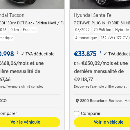
ndai Tucson
Hyundai Santa Fe
-GDi 150cv DCT Black Edition NAVI / FULL LED / CAMERA
7-ZIT AWD PLUG-IN HYBRID SH
2026
0 km
Essence
05/2022
70.945 km
Hybride
matique
Automatique
132 kW ( 179 CV )
0.998
€33.875
1
1
✓
TVA déductible
✓
TVA déduct
€468,06
/mois
et une
€650,02
/mois
et une
Dès
ière mensualité de
dernière mensualité de
67,46
€9.118,77
rez l’exemple chiffré complet
Découvrez l’exemple chiffré complet
OCO
8800 Roeselare,
Bariseau Mottrie Roes
omparer
Comparer
Voir le véhicule
Voir le véhicule