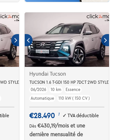
Hyundai Tucson
D STYLE MY27 Incl. Smart Key - ACC - Alloy 18" - LED - Navi - BSM - C
TUCSON 1.6 T-GDI 150 HP 7DCT 2WD STYLE MY27 Incl. Smart 
06/2026
10 km
Essence
Automatique
110 kW ( 150 CV )
€28.490
1
ible
✓
TVA déductible
€430,19
/mois
et une
Dès
dernière mensualité de