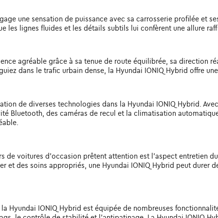
gage une sensation de puissance avec sa carrosserie profilée et s
es lignes fluides et les détails subtils lui confèrent une allure raff
ce agréable grâce à sa tenue de route équilibrée, sa direction réac
uiez dans le trafic urbain dense, la Hyundai IONIQ Hybrid offre une
ation de diverses technologies dans la Hyundai IONIQ Hybrid. Avec 
vité Bluetooth, des caméras de recul et la climatisation automatiq
éable.
de voitures d'occasion prêtent attention est l'aspect entretien d
gulier et des soins appropriés, une Hyundai IONIQ Hybrid peut durer 
et la Hyundai IONIQ Hybrid est équipée de nombreuses fonctionnalité
bags, le contrôle de stabilité et l'antipatinage. La Hyundai IONIQ 