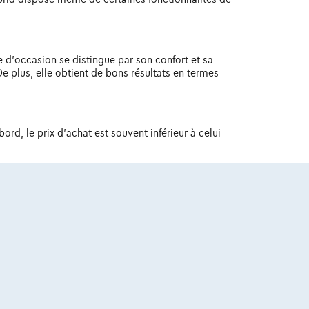
 d'occasion se distingue par son confort et sa
e plus, elle obtient de bons résultats en termes
rd, le prix d'achat est souvent inférieur à celui
éral. Il est toujours judicieux de faire des
argent.
la peine d'être considérée. Avec ses performances
que vous recherchez dans un véhicule. Que vous
rid ne vous décevra pas. Curieux de découvrir
dai Ioniq 5
.