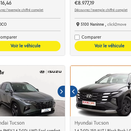
16,46
€8.977,19
rez l’exemple chiffré complet
Découvrez l’exemple chiffré complet
OCO
5100 Naninne ,
click2move
omparer
Comparer
Voir le véhicule
Voir le véhicule
ndai Tucson
Hyundai Tucson
n PHEV 1.6 T-GDi 4WD Feel comfort
1.6 T-GDi 150 AUT | Black Pack |