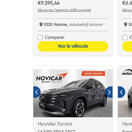
€9.295,44
€6.6
Découvrez l’exemple chiffré complet
Découv
9220 Hamme,
Autobedrijf Antoreti
S
Comparer
C
Voir le véhicule
Hyundai Tucson
Hyu
1.6 T-GDi STYLE 7-DCT
Tucso