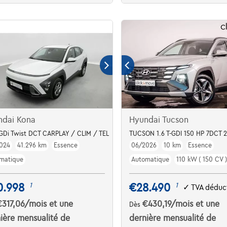
ndai Kona
Hyundai Tucson
-GDi Twist DCT CARPLAY / CLIM / TEL
TUCSON 1.6 T-GDI 150 HP 7DCT 2W
024
41.296 km
Essence
06/2026
10 km
Essence
matique
Automatique
110 kW ( 150 CV )
0.998
€28.490
1
1
✓
TVA déduct
€317,06
/mois
et une
€430,19
/mois
et une
Dès
ière mensualité de
dernière mensualité de