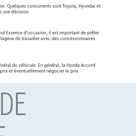
nce. Quelques concurrents sont Toyota, Hyundai et
e une décision.
rd Essence d'occasion, il est important de prêter
vantageux de travailler avec des concessionnaires
général du véhicule. En général, la Honda Accord
rix et éventuellement négocier le prix.
 DE
torique en matière d'efficacité énergétique, son
chat d'une Honda Accord Essence d'occasion et en
de nombreuses années de plaisir de conduite sans