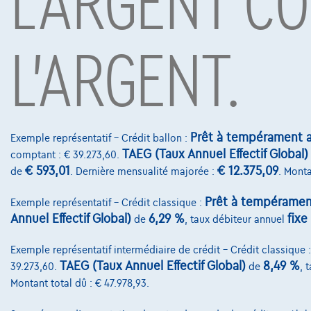
L'ARGENT CO
Sous réserve d’acceptation de votre demande de crédit 
Mobility S.A., agent in bijkomstige hoedanigheid, Boule
L'ARGENT.
Contact
info@touringcar
Prêt à tempérament a
Avenue Roi Alber
Exemple représentatif – Crédit ballon :
TAEG (Taux Annuel Effectif Global)
comptant : € 39.273,60.
1000 Bruxelles
€ 593,01
€ 12.375,09
de
. Dernière mensualité majorée :
. Monta
Prêt à tempéramen
Exemple représentatif – Crédit classique :
Annuel Effectif Global)
6,29 %
fixe
de
, taux débiteur annuel
Exemple représentatif intermédiaire de crédit – Crédit classique 
TAEG (Taux Annuel Effectif Global)
8,49 %
39.273,60.
de
, 
Montant total dû : € 47.978,93.