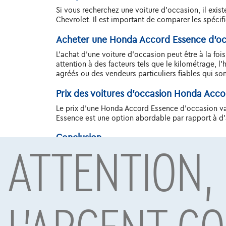
Si vous recherchez une voiture d'occasion, il exi
Chevrolet. Il est important de comparer les spécifi
Acheter une Honda Accord Essence d'oc
L'achat d'une voiture d'occasion peut être à la fo
attention à des facteurs tels que le kilométrage, l'
agréés ou des vendeurs particuliers fiables qui son
Prix des voitures d'occasion Honda Acc
Le prix d'une Honda Accord Essence d'occasion vari
Essence est une option abordable par rapport à d'a
ATTENTION,
Conclusion
La Honda Accord Essence offre une option abordable
design intérieur confortable et ses performances f
prêtant attention à des facteurs importants tels qu
soucis avec cette voiture respectueuse de l'envir