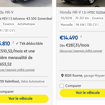
da HR-V
Honda HR-V
1.5 i-VTEC ELEG
05/2018
70.357 km
Essence
e:HEV 1.5 Advance -€3.500 Zomerdeals!!
Essence
Automatique
Manuelle
96 kW ( 130 CV )
W ( 131 CV )
€14.490
1
.810
1
✓
TVA déductible
€287,31
/mois
Dès
€510,52
/mois
et une
Découvrez l’exemple chiffré complet
ière mensualité de
653,52
rez l’exemple chiffré complet
8520 Kuurne,
garage Moyaer
920 Kalmthout,
Vabis Automotive
Comparer
omparer
Voir le véhicule
Voir le véhicule