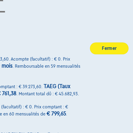
E
BE 0445.781.316, RPM Bruxelles. Adverteerder: TCS
7, RPM Brussel.
Sur Nous
Fermer
Devenez client
3,60. Acompte (facultatif) : € 0. Prix
Qui nous sommes
 mois
. Remboursable en 59 mensualités
Charte de qualité
Nos dealers
TAEG (Taux
comptant : € 39.273,60.
 761,38
. Montant total dû : € 45.682,93.
Nos partenaires
facultatif) : € 0. Prix comptant : €
Notre équipe
€ 799,65
e en 60 mensualités de
.
Contact