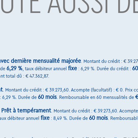
ÛTE AUSSI D
par Alpha Credit s.a., prêteur, Montagne du Parc 8/3, 1000 Bruxelles, TVA 
vard Albert II 4, B12, 1000 Brussel, BTW BE 1003.765.106, BE93 0019 6639 076
Services & Solutions
select.be
Assistance dépannage
vec dernière mensualité majorée
t II 4, B12
. Montant du crédit : € 39.27
Financement
6,29 %
fixe
60
de
, taux débiteur annuel
: 6,29 %. Durée du crédit :
Assurance auto
nt total dû : € 47.362,87.
Leasing
t
. Montant du crédit : € 39.273,60. Acompte (facultatif) : € 0. Prix 
60 mois
€
: 6,29 %. Durée de
. Remboursable en 60 mensualités de
Prêt à tempérament
:
. Montant du crédit : € 39.273,60. Acompte (
fixe
60 mois
taux débiteur annuel
: 8,49 %. Durée de
. Remboursabl