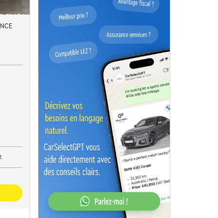
ANCE
t