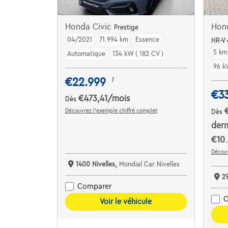
Honda Civic
Hon
Prestige
04/2021
71.994 km
Essence
HR-V 
5 km
Automatique
134 kW ( 182 CV )
96 k
€22.999
1
€33
€473,41
/mois
Dès
Découvrez l’exemple chiffré complet
Dès
dern
€10.
Découv
1400 Nivelles,
Mondial Car Nivelles
2
Comparer
C
Voir le véhicule