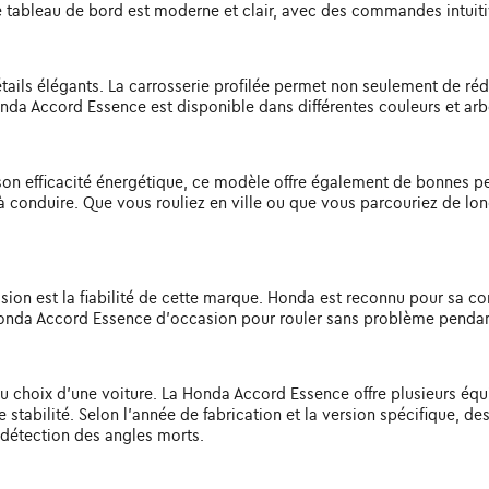
e tableau de bord est moderne et clair, avec des commandes intuiti
ails élégants. La carrosserie profilée permet non seulement de ré
 Accord Essence est disponible dans différentes couleurs et arbor
n efficacité énergétique, ce modèle offre également de bonnes perf
 à conduire. Que vous rouliez en ville ou que vous parcouriez de l
ion est la fiabilité de cette marque. Honda est reconnu pour sa cons
 Honda Accord Essence d'occasion pour rouler sans problème pend
 du choix d'une voiture. La Honda Accord Essence offre plusieurs éq
de stabilité. Selon l'année de fabrication et la version spécifique, 
 détection des angles morts.