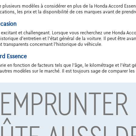
ste plusieurs modèles à considérer en plus de la Honda Accord Esse
cations, les prix et la disponibilité de ces marques avant de prendr
casion
is excitant et challengeant. Lorsque vous recherchez une Honda Acco
historique d'entretien et l'état général de la voiture. Il peut être a
t transparents concernant l'historique du véhicule.
ord Essence
e en fonction de facteurs tels que l'âge, le kilométrage et l'état 
utres modèles sur le marché. Il est toujours sage de comparer les p
 EMPRUNTER
 et fiable pour les acheteurs de voitures d'occasion. Avec son his
iables, ce modèle est un choix avisé. En étant prudent lors de l'a
e l'historique d'entretien et l'état général, vous pourrez profiter 
onnement.