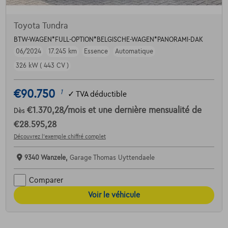
Toyota Tundra
BTW-WAGEN*FULL-OPTION*BELGISCHE-WAGEN*PANORAMI-DAK
06/2024
17.245 km
Essence
Automatique
326 kW ( 443 CV )
€90.750
1
✓
TVA déductible
€1.370,28
/mois
et une dernière mensualité de
Dès
€28.595,28
Découvrez l’exemple chiffré complet
9340 Wanzele,
Garage Thomas Uyttendaele
Comparer
Voir le véhicule