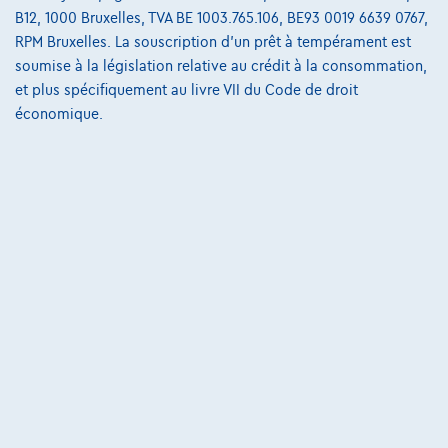
Opel Astra Sports Tourer
B12, 1000 Bruxelles, TVA BE 1003.765.106, BE93 0019 6639 0767,
1.2 turbo gs 130
RPM Bruxelles. La souscription d'un prêt à tempérament est
04/2025
33.935 km
Essence
Manuelle
96 kW ( 130 CV )
soumise à la législation relative au crédit à la consommation,
et plus spécifiquement au livre VII du Code de droit
€20.999
1
économique.
€317,08
/mois
et une dernière mensualité de
Dès
€6.616,78
Découvrez l’exemple chiffré complet
Cardoen.be
Comparer
Voir le véhicule