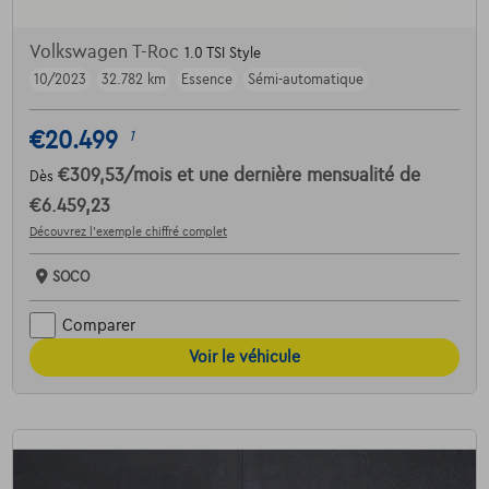
Volkswagen T-Roc
1.0 TSI Style
10/2023
32.782 km
Essence
Sémi-automatique
€20.499
1
€309,53
/mois
et une dernière mensualité de
Dès
€6.459,23
Découvrez l’exemple chiffré complet
SOCO
Comparer
Voir le véhicule