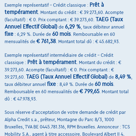
Prêt à
Exemple représentatif – Crédit classique :
Comparer
tempérament
. Montant du crédit : € 39.273,60. Acompte
Voir le véhicule
TAEG (Taux
(facultatif) : € 0. Prix comptant : € 39.273,60.
Annuel Effectif Global)
6,29 %
de
, taux débiteur annuel
fixe
60 mois
: 6,29 %. Durée de
. Remboursable en 60
€ 761,38
mensualités de
. Montant total dû : € 45.682,93.
Exemple représentatif intermédiaire de crédit – Crédit
Prêt à tempérament
classique :
. Montant du crédit : €
39.273,60. Acompte (facultatif) : € 0. Prix comptant : €
TAEG (Taux Annuel Effectif Global)
8,49 %
39.273,60.
de
,
fixe
60 mois
taux débiteur annuel
: 8,49 %. Durée de
.
€ 799,65
Remboursable en 60 mensualités de
. Montant total
dû : € 47.978,93.
Sous réserve d'acceptation de votre demande de crédit par
Alpha Credit s.a., prêteur, Montagne du Parc 8/3, 1000
Bruxelles, TVA BE 0445.781.316, RPM Bruxelles. Annonceur : TCS
Mobility S.A., agent à titre accessoire, Boulevard Albert II 4,