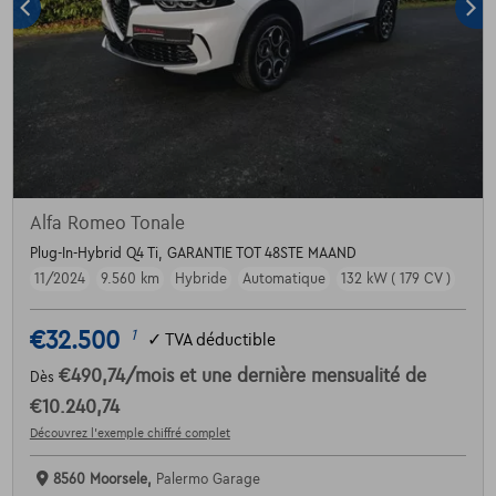
Alfa Romeo Tonale
Plug-In-Hybrid Q4 Ti, GARANTIE TOT 48STE MAAND
11/2024
9.560 km
Hybride
Automatique
132 kW ( 179 CV )
€32.500
1
✓
TVA déductible
€490,74
/mois
et une dernière mensualité de
Dès
€10.240,74
Découvrez l’exemple chiffré complet
8560 Moorsele,
Palermo Garage