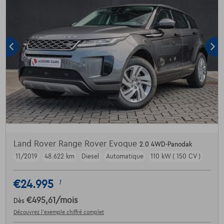
Land Rover Range Rover Evoque
2.0 4WD-Panodak
11/2019
48.622 km
Diesel
Automatique
110 kW ( 150 CV )
€24.995
1
€495,61
/mois
Dès
Découvrez l’exemple chiffré complet