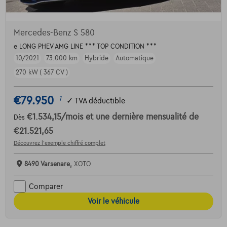
Mercedes-Benz S 580
e LONG PHEV AMG LINE *** TOP CONDITION ***
10/2021
73.000 km
Hybride
Automatique
270 kW ( 367 CV )
€79.950
1
✓
TVA déductible
€1.534,15
/mois
et une dernière mensualité de
Dès
€21.521,65
Découvrez l’exemple chiffré complet
8490 Varsenare,
XOTO
Comparer
Voir le véhicule