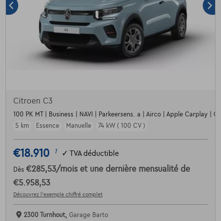
Citroen C3
100 PK MT | Business | NAVI | Parkeersens. a | Airco | Apple Carplay | Crui
5 km
Essence
Manuelle
74 kW ( 100 CV )
€18.910
1
✓
TVA déductible
€285,53
/mois
et une dernière mensualité de
Dès
€5.958,53
Découvrez l’exemple chiffré complet
2300 Turnhout,
Garage Barto