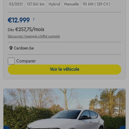
03/2021
137.041 km
Hybrid
Manuelle
95 kW ( 129 CV )
€12.999
1
€257,75
/mois
Dès
Découvrez l’exemple chiffré complet
Cardoen.be
Comparer
Voir le véhicule