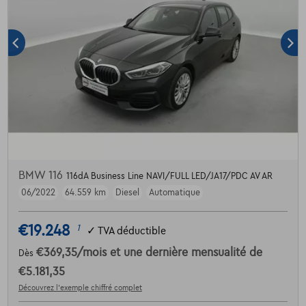
BMW 116
116dA Business Line NAVI/FULL LED/JA17/PDC AV AR
06/2022
64.559 km
Diesel
Automatique
€19.248
1
✓
TVA déductible
€369,35
/mois
et une dernière mensualité de
Dès
€5.181,35
Découvrez l’exemple chiffré complet