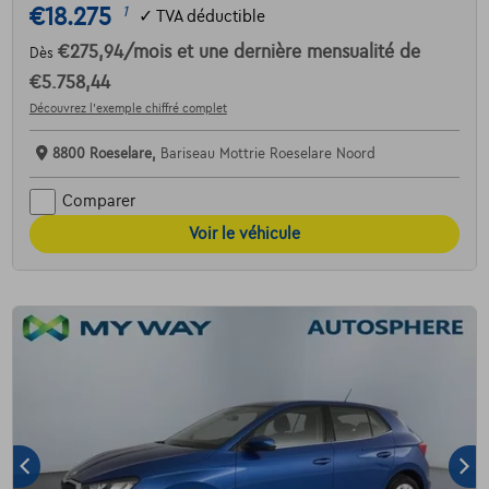
€18.275
1
✓
TVA déductible
€275,94
/mois
et une dernière mensualité de
Dès
€5.758,44
Découvrez l’exemple chiffré complet
8800 Roeselare,
Bariseau Mottrie Roeselare Noord
Comparer
Voir le véhicule