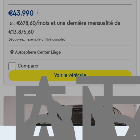
AT
€43.990
1
€678,60
/mois
et une dernière mensualité de
Dès
€13.875,60
Découvrez l’exemple chiffré complet
Autosphere Center Liège
Comparer
Voir le véhicule