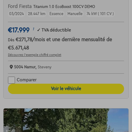
Ford Fiesta
Titanium 1.0 EcoBoost 100CV DEMO
03/2024
28.447 km
Essence
Manuelle
74 kW ( 101 CV )
€17.999
1
✓
TVA déductible
€271,78
/mois
et une dernière mensualité de
Dès
€5.671,48
Découvrez l’exemple chiffré complet
5004 Namur,
Steveny
Comparer
Voir le véhicule