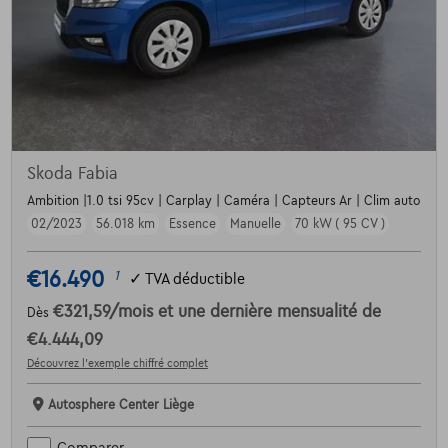
Skoda Fabia
Ambition |1.0 tsi 95cv | Carplay | Caméra | Capteurs Ar | Clim auto
02/2023
56.018 km
Essence
Manuelle
70 kW ( 95 CV )
€16.490
1
✓
TVA déductible
€321,59
/mois
et une dernière mensualité de
Dès
€4.444,09
Découvrez l’exemple chiffré complet
Autosphere Center Liège