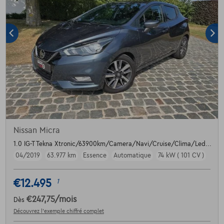
Nissan Micra
1.0 IG-T Tekna Xtronic/63900km/Camera/Navi/Cruise/Clima/Led...
04/2019
63.977 km
Essence
Automatique
74 kW ( 101 CV )
€12.495
1
€247,75
/mois
Dès
Découvrez l’exemple chiffré complet