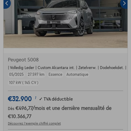
Peugeot 5008
| Volledig Leder | Custom Alcantara int. | Zetelverw. | Dodehoekdet. | Par
05/2025
27.597 km
Essence
Automatique
107 kW ( 145 CV )
€32.900
1
✓
TVA déductible
€496,77
/mois
et une dernière mensualité de
Dès
€10.366,77
Découvrez l’exemple chiffré complet