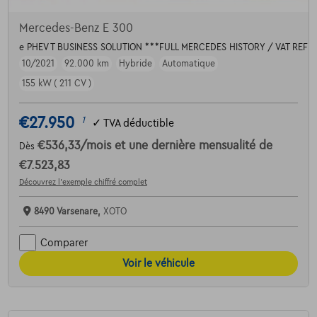
Mercedes-Benz E 300
e PHEV T BUSINESS SOLUTION ***FULL MERCEDES HISTORY / VAT REF
10/2021
92.000 km
Hybride
Automatique
155 kW ( 211 CV )
€27.950
1
✓
TVA déductible
€536,33
/mois
et une dernière mensualité de
Dès
€7.523,83
Découvrez l’exemple chiffré complet
8490 Varsenare,
XOTO
Comparer
Voir le véhicule