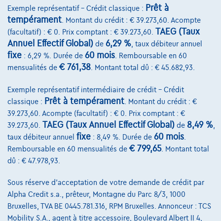
Comparer
Prêt à
Exemple représentatif – Crédit classique :
Voir le véhicule
tempérament
. Montant du crédit : € 39.273,60. Acompte
TAEG (Taux
(facultatif) : € 0. Prix comptant : € 39.273,60.
Annuel Effectif Global)
6,29 %
de
, taux débiteur annuel
fixe
60 mois
: 6,29 %. Durée de
. Remboursable en 60
€ 761,38
mensualités de
. Montant total dû : € 45.682,93.
Exemple représentatif intermédiaire de crédit – Crédit
Prêt à tempérament
classique :
. Montant du crédit : €
39.273,60. Acompte (facultatif) : € 0. Prix comptant : €
TAEG (Taux Annuel Effectif Global)
8,49 %
39.273,60.
de
,
fixe
60 mois
taux débiteur annuel
: 8,49 %. Durée de
.
€ 799,65
Remboursable en 60 mensualités de
. Montant total
dû : € 47.978,93.
Sous réserve d'acceptation de votre demande de crédit par
Alpha Credit s.a., prêteur, Montagne du Parc 8/3, 1000
Bruxelles, TVA BE 0445.781.316, RPM Bruxelles. Annonceur : TCS
Mobility S.A., agent à titre accessoire, Boulevard Albert II 4,
BMW Serie 2