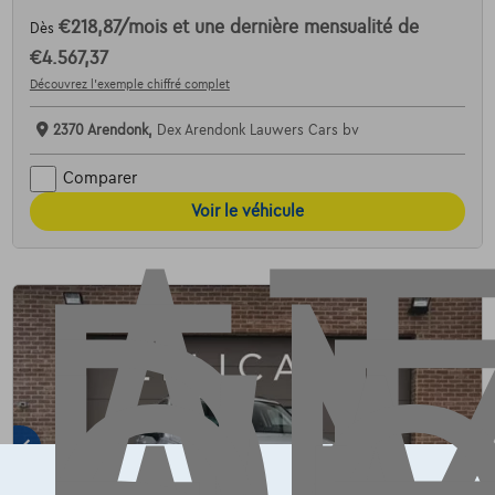
€218,87
/mois
et une dernière mensualité de
Dès
AT
€4.567,37
Découvrez l’exemple chiffré complet
2370 Arendonk,
Dex Arendonk Lauwers Cars bv
Comparer
Voir le véhicule