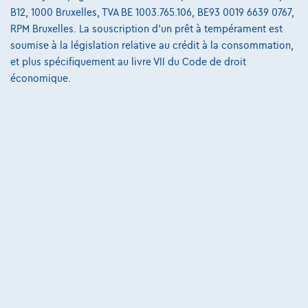
B12, 1000 Bruxelles, TVA BE 1003.765.106, BE93 0019 6639 0767,
223 i x Drive M sport Harman/Kardon panodak dig.airco alu19
RPM Bruxelles. La souscription d'un prêt à tempérament est
01/2023
32.184 km
Essence
Automatique
soumise à la législation relative au crédit à la consommation,
160 kW ( 218 CV )
et plus spécifiquement au livre VII du Code de droit
économique.
€31.900
1
€612,12
/mois
et une dernière mensualité de
Dès
€8.587,12
Découvrez l’exemple chiffré complet
3390 Tielt-Winge,
AUTOKRUISPUNT
Comparer
Voir le véhicule