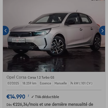
Opel Corsa
Corsa 1.2 Turbo GS
07/2025
18.259 km
Essence
Manuelle
74 kW ( 101 CV )
€14.990
1
✓
TVA déductible
€226,34
/mois
et une dernière mensualité de
Dès