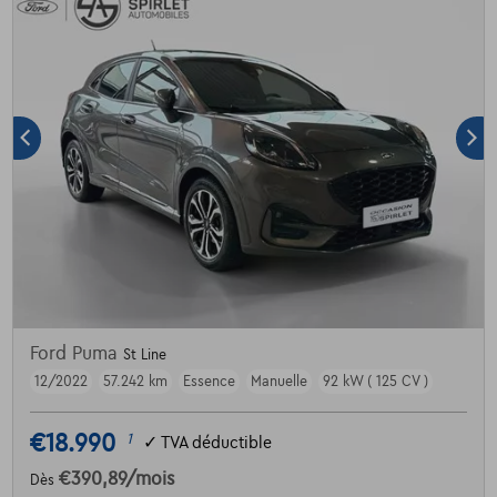
Ford Puma
St Line
12/2022
57.242 km
Essence
Manuelle
92 kW ( 125 CV )
€18.990
1
✓
TVA déductible
€390,89
/mois
Dès