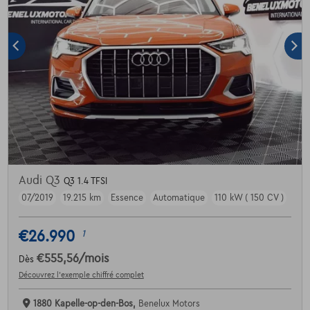
Audi Q3
Q3 1.4 TFSI
07/2019
19.215 km
Essence
Automatique
110 kW ( 150 CV )
€26.990
1
€555,56
/mois
Dès
Découvrez l’exemple chiffré complet
1880 Kapelle-op-den-Bos,
Benelux Motors