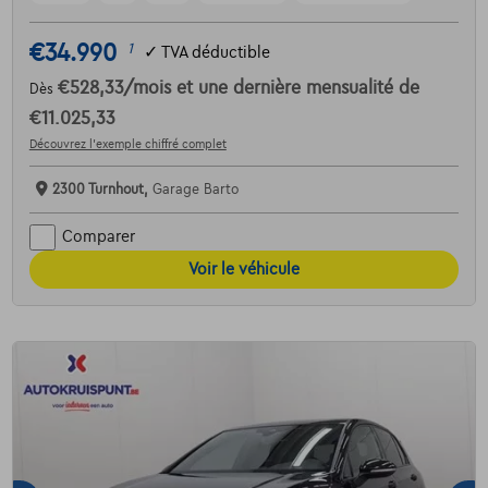
€34.990
1
✓
TVA déductible
€528,33
/mois
et une dernière mensualité de
Dès
€11.025,33
Découvrez l’exemple chiffré complet
2300 Turnhout,
Garage Barto
Comparer
Voir le véhicule