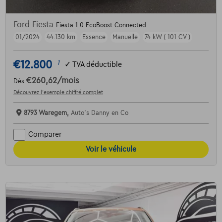
Ford Fiesta
Fiesta 1.0 EcoBoost Connected
01/2024
44.130 km
Essence
Manuelle
74 kW ( 101 CV )
€12.800
1
✓
TVA déductible
€260,62
/mois
Dès
Découvrez l’exemple chiffré complet
8793 Waregem,
Auto's Danny en Co
Comparer
Voir le véhicule