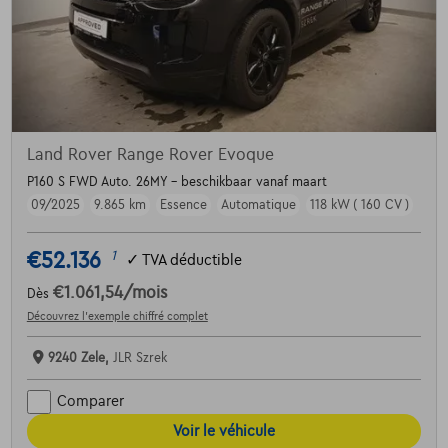
Land Rover Range Rover Evoque
P160 S FWD Auto. 26MY - beschikbaar vanaf maart
09/2025
9.865 km
Essence
Automatique
118 kW ( 160 CV )
€52.136
1
✓
TVA déductible
€1.061,54
/mois
Dès
Découvrez l’exemple chiffré complet
9240 Zele,
JLR Szrek
Comparer
Voir le véhicule