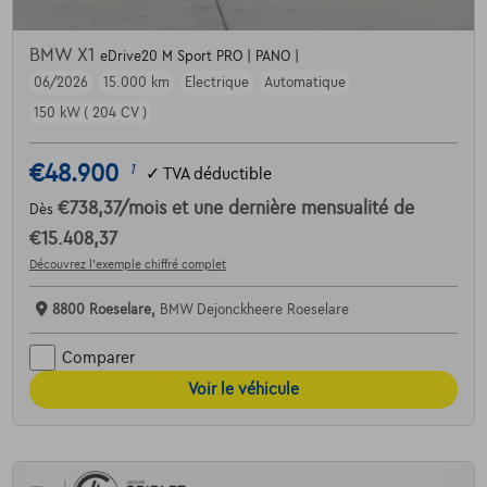
BMW X1
eDrive20 M Sport PRO | PANO |
06/2026
15.000 km
Electrique
Automatique
150 kW ( 204 CV )
€48.900
1
✓
TVA déductible
€738,37
/mois
et une dernière mensualité de
Dès
€15.408,37
Découvrez l’exemple chiffré complet
8800 Roeselare,
BMW Dejonckheere Roeselare
Comparer
Voir le véhicule