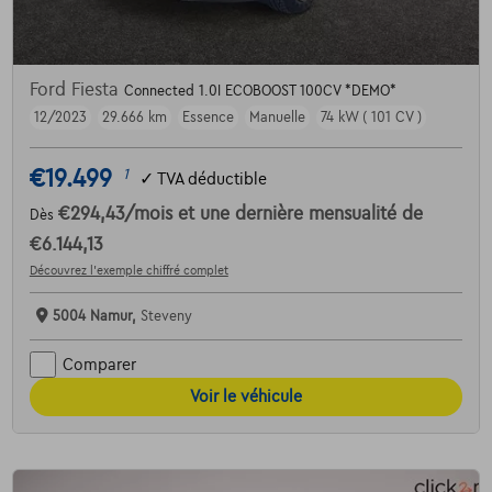
Ford Fiesta
Connected 1.0I ECOBOOST 100CV *DEMO*
12/2023
29.666 km
Essence
Manuelle
74 kW ( 101 CV )
€19.499
1
✓
TVA déductible
€294,43
/mois
et une dernière mensualité de
Dès
€6.144,13
Découvrez l’exemple chiffré complet
5004 Namur,
Steveny
Comparer
Voir le véhicule