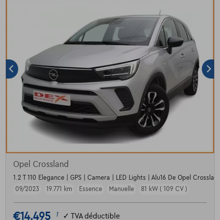
Opel Crossland
1.2 T 110 Elegance | GPS | Camera | LED Lights | Alu16 De Opel Crossland
09/2023
19.771 km
Essence
Manuelle
81 kW ( 109 CV )
€14.495
1
✓
TVA déductible