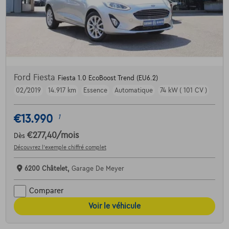
Ford Fiesta
Fiesta 1.0 EcoBoost Trend (EU6.2)
02/2019
14.917 km
Essence
Automatique
74 kW ( 101 CV )
€13.990
1
€277,40
/mois
Dès
Découvrez l’exemple chiffré complet
6200 Châtelet,
Garage De Meyer
Comparer
Voir le véhicule