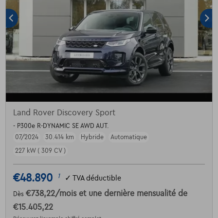
Land Rover Discovery Sport
- P300e R-DYNAMIC SE AWD AUT.
07/2024
30.414 km
Hybride
Automatique
227 kW ( 309 CV )
€48.890
1
✓
TVA déductible
€738,22
/mois
et une dernière mensualité de
Dès
€15.405,22