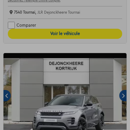
Découvrez l’exemple chiffré complet
7540 Tournai,
JLR Dejonckheere Tournai
Comparer
Voir le véhicule