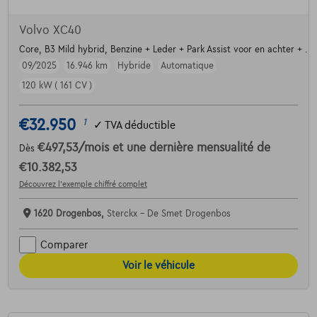
Volvo XC40
Core, B3 Mild hybrid, Benzine + Leder + Park Assist voor en achter + ....
09/2025
16.946 km
Hybride
Automatique
120 kW ( 161 CV )
€32.950
1
✓
TVA déductible
€497,53
/mois
et une dernière mensualité de
Dès
€10.382,53
Découvrez l’exemple chiffré complet
1620 Drogenbos,
Sterckx - De Smet Drogenbos
Comparer
Voir le véhicule