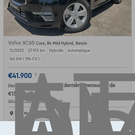
AT
Volvo XC60
Core, B4 Mild-Hybrid, Benzin
12/2023
27.913 km
Hybride
Automatique
145 kW ( 194 CV )
€41.900
1
€632,67
/mois
et une dernière mensualité de
Dès
€13.202,67
Découvrez l’exemple chiffré complet
7700 Mouscron,
Novabil LC
Comparer