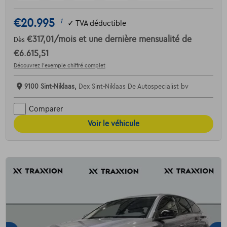
€20.995
1
✓
TVA déductible
€317,01
/mois
et une dernière mensualité de
Dès
€6.615,51
Découvrez l’exemple chiffré complet
9100 Sint-Niklaas,
Dex Sint-Niklaas De Autospecialist bv
Comparer
Voir le véhicule