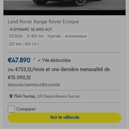
Land Rover Range Rover Evoque
- R-DYNAMIC SE AWD AUT.
07/2024
21.855 km
Hybride
Automatique
227 kW ( 309 CV )
€47.890
1
✓
TVA déductible
€723,12
/mois
et une dernière mensualité de
Dès
€15.090,12
Découvrez l’exemple chiffré complet
7540 Tournai,
JLR Dejonckheere Tournai
Comparer
Voir le véhicule