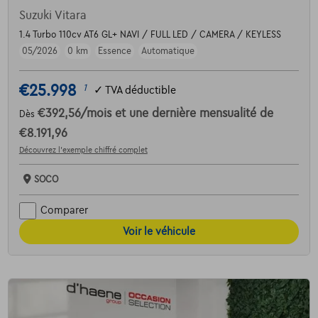
Suzuki Vitara
1.4 Turbo 110cv AT6 GL+ NAVI / FULL LED / CAMERA / KEYLESS
05/2026
0 km
Essence
Automatique
€25.998
1
✓
TVA déductible
€392,56
/mois
et une dernière mensualité de
Dès
€8.191,96
Découvrez l’exemple chiffré complet
SOCO
Comparer
Voir le véhicule