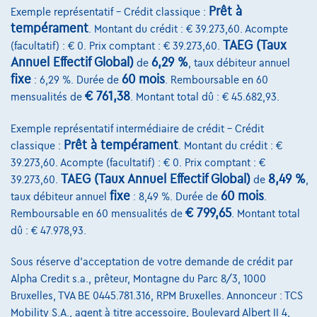
Prêt à
Exemple représentatif – Crédit classique :
tempérament
€29.950
1
. Montant du crédit : € 39.273,60. Acompte
✓
TVA déductible
TAEG (Taux
(facultatif) : € 0. Prix comptant : € 39.273,60.
€574,71
/mois
et une dernière mensualité de
Dès
Annuel Effectif Global)
6,29 %
de
, taux débiteur annuel
€8.062,21
fixe
60 mois
: 6,29 %. Durée de
. Remboursable en 60
Découvrez l’exemple chiffré complet
€ 761,38
mensualités de
. Montant total dû : € 45.682,93.
7700 Mouscron,
Ghistelinck Mouscron
Exemple représentatif intermédiaire de crédit – Crédit
Prêt à tempérament
classique :
. Montant du crédit : €
Comparer
39.273,60. Acompte (facultatif) : € 0. Prix comptant : €
Voir le véhicule
TAEG (Taux Annuel Effectif Global)
8,49 %
39.273,60.
de
,
fixe
60 mois
taux débiteur annuel
: 8,49 %. Durée de
.
€ 799,65
Remboursable en 60 mensualités de
. Montant total
dû : € 47.978,93.
Sous réserve d'acceptation de votre demande de crédit par
Alpha Credit s.a., prêteur, Montagne du Parc 8/3, 1000
Bruxelles, TVA BE 0445.781.316, RPM Bruxelles. Annonceur : TCS
Mobility S.A., agent à titre accessoire, Boulevard Albert II 4,