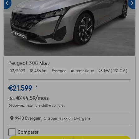
Peugeot 308
Allure
03/2023
18.436 km
Essence
Automatique
96 kW ( 131 CV )
€21.599
1
€444,59
/mois
Dès
Découvrez l’exemple chiffré complet
9940 Evergem,
Citroën Traxxion Evergem
Comparer