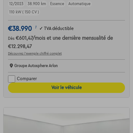
12/2023
38.900 km
Essence
Automatique
110 kW ( 150 CV )
€38.990
1
✓
TVA déductible
€601,47
/mois
et une dernière mensualité de
Dès
€12.298,47
Découvrez l’exemple chiffré complet
Groupe Autosphere Arlon
Comparer
Voir le véhicule