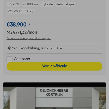
06/2021
95.000 km
Hybride
Automatique
225 kW ( 306 CV )
€38.900
1
€771,32
/mois
Dès
Découvrez l’exemple chiffré complet
3970 Leopoldsburg,
B-Premium Cars
Comparer
Voir le véhicule