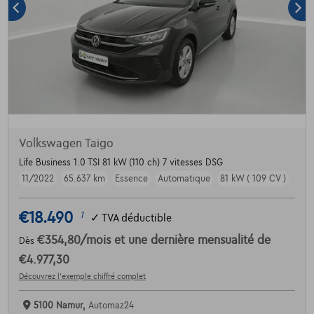
Volkswagen Taigo
Life Business 1.0 TSI 81 kW (110 ch) 7 vitesses DSG
11/2022
65.637 km
Essence
Automatique
81 kW ( 109 CV )
€18.490
1
✓
TVA déductible
€354,80
/mois
et une dernière mensualité de
Dès
€4.977,30
Découvrez l’exemple chiffré complet
5100 Namur,
Automaz24