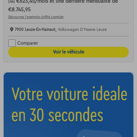
€623,45
/mois
et une dernière mensualité de
Dès
€8.745,95
Découvrez l’exemple chiffré complet
7900 Leuze-En-Hainaut,
Volkswagen D'Haene Leuze
Comparer
Voir le véhicule