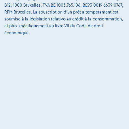
B12, 1000 Bruxelles, TVA BE 1003.765.106, BE93 0019 6639 0767,
RPM Bruxelles. La souscription d'un prêt à tempérament est
soumise à la législation relative au crédit à la consommation,
et plus spécifiquement au livre VII du Code de droit
économique.
Mercedes-Benz E 300
Break E de AMG Line Panoramisch dak| 360° Camera| Burmester|HUD +
01/2023
59.976 km
Hybride
Automatique
143 kW ( 194 CV )
€39.450
1
✓
TVA déductible
€757,00
/mois
et une dernière mensualité de
Dès
€10.619,50
Découvrez l’exemple chiffré complet