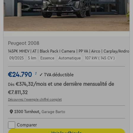
Peugeot 2008
145PK MHEV | AT | Black Pack I Camera | PP VA | Airco | Carplay/Android |
09/2025
5 km
Essence
Automatique
107 kW ( 145 CV )
€24.790
1
✓
TVA déductible
€374,32
/mois
et une dernière mensualité de
Dès
€7.811,32
Découvrez l’exemple chiffré complet
2300 Turnhout,
Garage Barto
Comparer