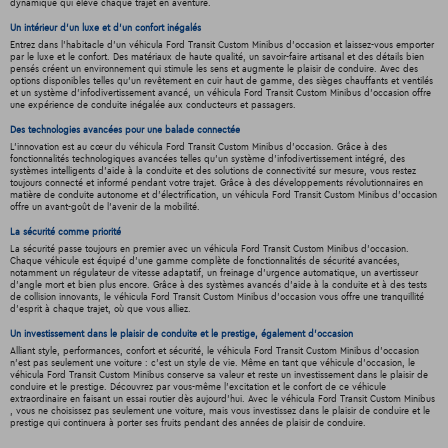
dynamique qui élève chaque trajet en aventure.
Un intérieur d’un luxe et d’un confort inégalés
Entrez dans l'habitacle d'un véhicula Ford Transit Custom Minibus d'occasion et laissez-vous emporter
par le luxe et le confort. Des matériaux de haute qualité, un savoir-faire artisanal et des détails bien
pensés créent un environnement qui stimule les sens et augmente le plaisir de conduire. Avec des
options disponibles telles qu'un revêtement en cuir haut de gamme, des sièges chauffants et ventilés
et un système d'infodivertissement avancé, un véhicula Ford Transit Custom Minibus d'occasion offre
une expérience de conduite inégalée aux conducteurs et passagers.
Des technologies avancées pour une balade connectée
L'innovation est au cœur du véhicula Ford Transit Custom Minibus d'occasion. Grâce à des
fonctionnalités technologiques avancées telles qu'un système d'infodivertissement intégré, des
systèmes intelligents d'aide à la conduite et des solutions de connectivité sur mesure, vous restez
toujours connecté et informé pendant votre trajet. Grâce à des développements révolutionnaires en
matière de conduite autonome et d'électrification, un véhicula Ford Transit Custom Minibus d'occasion
offre un avant-goût de l'avenir de la mobilité.
La sécurité comme priorité
La sécurité passe toujours en premier avec un véhicula Ford Transit Custom Minibus d'occasion.
Chaque véhicule est équipé d'une gamme complète de fonctionnalités de sécurité avancées,
notamment un régulateur de vitesse adaptatif, un freinage d'urgence automatique, un avertisseur
d'angle mort et bien plus encore. Grâce à des systèmes avancés d'aide à la conduite et à des tests
de collision innovants, le véhicula Ford Transit Custom Minibus d'occasion vous offre une tranquillité
d'esprit à chaque trajet, où que vous alliez.
Un investissement dans le plaisir de conduite et le prestige, également d'occasion
Alliant style, performances, confort et sécurité, le véhicula Ford Transit Custom Minibus d'occasion
n'est pas seulement une voiture : c'est un style de vie. Même en tant que véhicule d'occasion, le
véhicula Ford Transit Custom Minibus conserve sa valeur et reste un investissement dans le plaisir de
conduire et le prestige. Découvrez par vous-même l'excitation et le confort de ce véhicule
extraordinaire en faisant un essai routier dès aujourd'hui. Avec le véhicula Ford Transit Custom Minibus
, vous ne choisissez pas seulement une voiture, mais vous investissez dans le plaisir de conduire et le
prestige qui continuera à porter ses fruits pendant des années de plaisir de conduire.