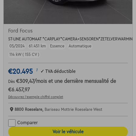
Ford Focus
ST-LINE AUTOMAAT *CARPLAY*CAMERA+SENSOREN*ZETELVERWARMING
05/2024
61.451 km
Essence
Automatique
114 kW ( 155 CV )
€20.495
1
✓
TVA déductible
€309,47
/mois
et une dernière mensualité de
Dès
€6.457,97
Découvrez l’exemple chiffré complet
8800 Roeselare,
Bariseau Mottrie Roeselare West
Comparer
Voir le véhicule