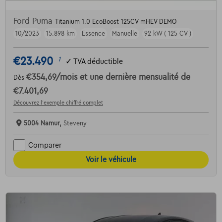
Ford Puma
Titanium 1.0 EcoBoost 125CV mHEV DEMO
10/2023
15.898 km
Essence
Manuelle
92 kW ( 125 CV )
€23.490
1
✓
TVA déductible
€354,69
/mois
et une dernière mensualité de
Dès
€7.401,69
Découvrez l’exemple chiffré complet
5004 Namur,
Steveny
Comparer
Voir le véhicule