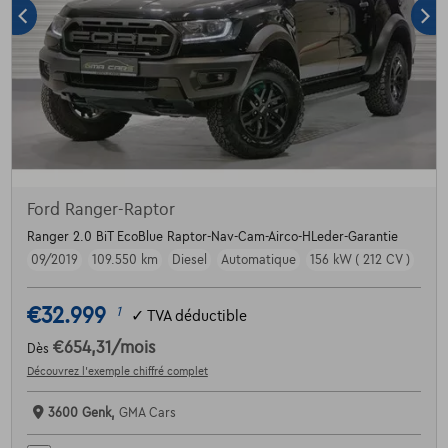
Ford Ranger-Raptor
Ranger 2.0 BiT EcoBlue Raptor-Nav-Cam-Airco-HLeder-Garantie
09/2019
109.550 km
Diesel
Automatique
156 kW ( 212 CV )
€32.999
1
✓
TVA déductible
€654,31
/mois
Dès
Découvrez l’exemple chiffré complet
3600 Genk,
GMA Cars