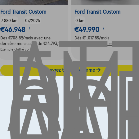
AT
EM
DE
Ford Transit Custom
Ford Transit Custom
|
7.880 km
07/2025
0 km
L'
€46.948
€49.990
1
1
CO
Dès
€708,89
/mois
avec une
Dès
€1.017,85
/mois
AU
dernière mensualité de
€14.793,29
Exemple chiffré complet
Exemple chiffré complet
Découvrez toute la gamme
Contact
info@touringcarselect.be