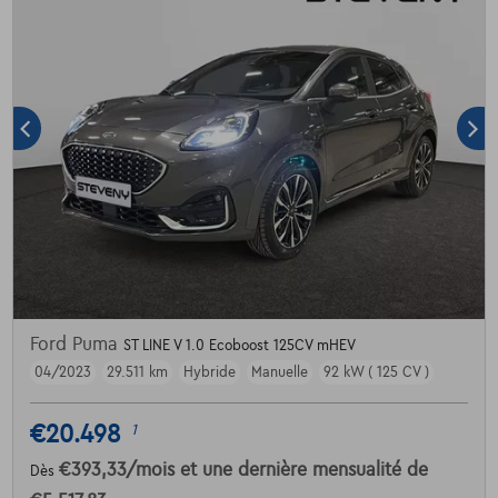
Ford Puma
ST LINE V 1.0 Ecoboost 125CV mHEV
04/2023
29.511 km
Hybride
Manuelle
92 kW ( 125 CV )
€20.498
1
€393,33
/mois
et une dernière mensualité de
Dès