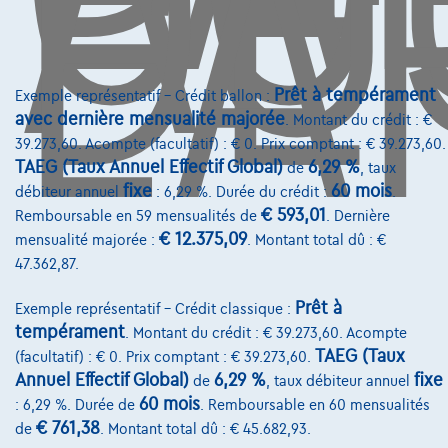
DE
L'
Avenue Roi Albert II 4, B12
1000 Bruxelles
Prêt à tempérament
Exemple représentatif – Crédit ballon :
avec dernière mensualité majorée
. Montant du crédit : €
39.273,60. Acompte (facultatif) : € 0. Prix comptant : € 39.273,60.
Services & Solutions
TAEG (Taux Annuel Effectif Global)
6,29 %
de
, taux
fixe
60 mois
débiteur annuel
: 6,29 %. Durée du crédit :
.
Assistance dépannage
€ 593,01
Remboursable en 59 mensualités de
. Dernière
Financement
€ 12.375,09
mensualité majorée :
. Montant total dû : €
47.362,87.
Assurance auto
Prêt à
Exemple représentatif – Crédit classique :
Leasing
tempérament
. Montant du crédit : € 39.273,60. Acompte
TAEG (Taux
(facultatif) : € 0. Prix comptant : € 39.273,60.
Sur Nous
Annuel Effectif Global)
6,29 %
fixe
de
, taux débiteur annuel
60 mois
: 6,29 %. Durée de
. Remboursable en 60 mensualités
Devenez client
€ 761,38
de
. Montant total dû : € 45.682,93.