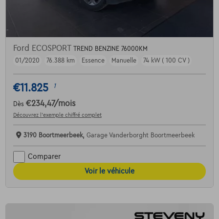
Ford ECOSPORT
TREND BENZINE 76000KM
01/2020
76.388 km
Essence
Manuelle
74 kW ( 100 CV )
€11.825
1
€234,47
/mois
Dès
Découvrez l’exemple chiffré complet
3190 Boortmeerbeek,
Garage Vanderborght Boortmeerbeek
Comparer
Voir le véhicule