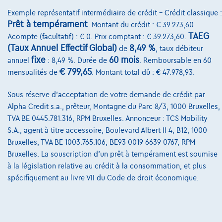
Qui nous sommes
Exemple représentatif intermédiaire de crédit – Crédit classique :
Charte de qualité
Prêt à tempérament
. Montant du crédit : € 39.273,60.
TAEG
Acompte (facultatif) : € 0. Prix comptant : € 39.273,60.
Nos dealers
(Taux Annuel Effectif Global)
8,49 %
de
, taux débiteur
fixe
60 mois
Nos partenaires
annuel
: 8,49 %. Durée de
. Remboursable en 60
€ 799,65
mensualités de
. Montant total dû : € 47.978,93.
Notre équipe
Sous réserve d'acceptation de votre demande de crédit par
Contact
Alpha Credit s.a., prêteur, Montagne du Parc 8/3, 1000 Bruxelles,
TVA BE 0445.781.316, RPM Bruxelles. Annonceur : TCS Mobility
S.A., agent à titre accessoire, Boulevard Albert II 4, B12, 1000
Bruxelles, TVA BE 1003.765.106, BE93 0019 6639 0767, RPM
@2024 TCS Mobility SA/NV Copyright
Bruxelles. La souscription d'un prêt à tempérament est soumise
Conditions Générales
à la législation relative au crédit à la consommation, et plus
spécifiquement au livre VII du Code de droit économique.
Conditions d'assistance
Protection Des Données
Politique Des Cookies