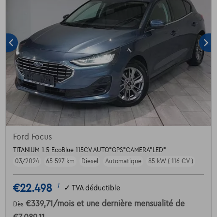
Ford Focus
TITANIUM 1.5 EcoBlue 115CV AUTO*GPS*CAMERA*LED*
03/2024
65.597 km
Diesel
Automatique
85 kW ( 116 CV )
€22.498
1
✓
TVA déductible
€339,71
/mois
et une dernière mensualité de
Dès