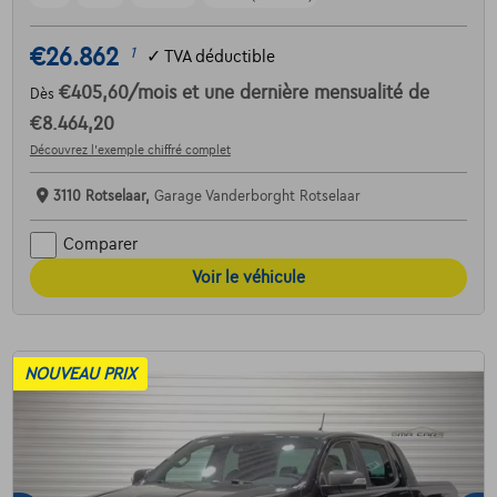
€26.862
1
✓
TVA déductible
€405,60
/mois
et une dernière mensualité de
Dès
€8.464,20
Découvrez l’exemple chiffré complet
3110 Rotselaar,
Garage Vanderborght Rotselaar
Comparer
Voir le véhicule
NOUVEAU PRIX