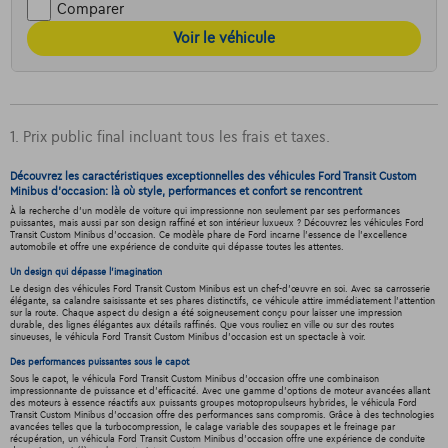
Comparer
Voir le véhicule
1. Prix public final incluant tous les frais et taxes.
Découvrez les caractéristiques exceptionnelles des véhicules Ford Transit Custom
Minibus d'occasion: là où style, performances et confort se rencontrent
À la recherche d'un modèle de voiture qui impressionne non seulement par ses performances
puissantes, mais aussi par son design raffiné et son intérieur luxueux ? Découvrez les véhicules Ford
Transit Custom Minibus d'occasion. Ce modèle phare de Ford incarne l'essence de l'excellence
automobile et offre une expérience de conduite qui dépasse toutes les attentes.
Un design qui dépasse l'imagination
Le design des véhicules Ford Transit Custom Minibus est un chef-d'œuvre en soi. Avec sa carrosserie
élégante, sa calandre saisissante et ses phares distinctifs, ce véhicule attire immédiatement l'attention
sur la route. Chaque aspect du design a été soigneusement conçu pour laisser une impression
durable, des lignes élégantes aux détails raffinés. Que vous rouliez en ville ou sur des routes
sinueuses, le véhicula Ford Transit Custom Minibus d'occasion est un spectacle à voir.
Des performances puissantes sous le capot
Sous le capot, le véhicula Ford Transit Custom Minibus d'occasion offre une combinaison
impressionnante de puissance et d'efficacité. Avec une gamme d'options de moteur avancées allant
des moteurs à essence réactifs aux puissants groupes motopropulseurs hybrides, le véhicula Ford
Transit Custom Minibus d'occasion offre des performances sans compromis. Grâce à des technologies
avancées telles que la turbocompression, le calage variable des soupapes et le freinage par
récupération, un véhicula Ford Transit Custom Minibus d'occasion offre une expérience de conduite