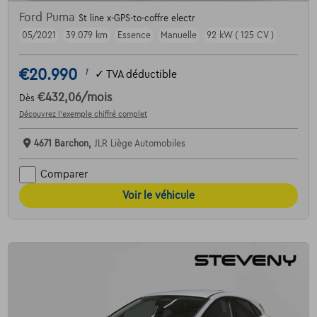
Ford Puma
St line x-GPS-to-coffre electr
05/2021
39.079 km
Essence
Manuelle
92 kW ( 125 CV )
€20.990
1
✓
TVA déductible
€432,06
/mois
Dès
Découvrez l’exemple chiffré complet
4671 Barchon,
JLR Liège Automobiles
Comparer
Voir le véhicule