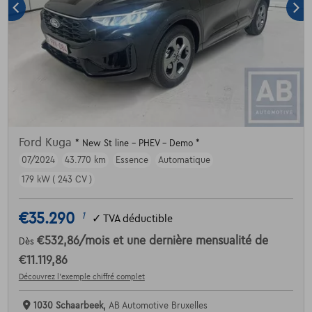
Ford Kuga
* New St line - PHEV - Demo *
07/2024
43.770 km
Essence
Automatique
179 kW ( 243 CV )
€35.290
1
✓
TVA déductible
€532,86
/mois
et une dernière mensualité de
Dès
€11.119,86
Découvrez l’exemple chiffré complet
1030 Schaarbeek,
AB Automotive Bruxelles