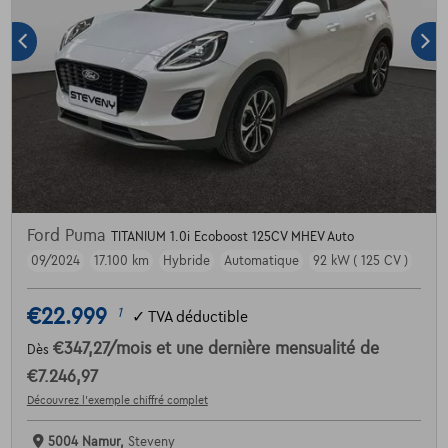
Ford Puma
TITANIUM 1.0i Ecoboost 125CV MHEV Auto
09/2024
17.100 km
Hybride
Automatique
92 kW ( 125 CV )
€22.999
1
✓
TVA déductible
€347,27
/mois
et une dernière mensualité de
Dès
€7.246,97
Découvrez l’exemple chiffré complet
5004 Namur,
Steveny