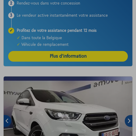
2
Rendez-vous dans votre concession
3
Le vendeur active instantanément votre assistance
✓
Profitez de votre assistance pendant 12 mois
✓
Dans toute la Belgique
✓
Véhicule de remplacement
Plus d’information