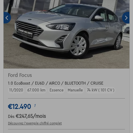
Ford Focus
1.0 EcoBoost / EU6D / AIRCO / BLUETOOTH / CRUISE
11/2020
67.000 km
Essence
Manuelle
74 kW ( 101 CV )
€12.490
1
€247,65
/mois
Dès
Découvrez l’exemple chiffré complet