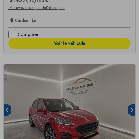
€277,50
/mois
Dès
Découvrez l’exemple chiffré complet
Cardoen.be
Comparer
Voir le véhicule