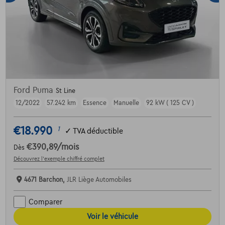
Ford Puma
St Line
12/2022
57.242 km
Essence
Manuelle
92 kW ( 125 CV )
€18.990
1
✓
TVA déductible
€390,89
/mois
Dès
Découvrez l’exemple chiffré complet
4671 Barchon,
JLR Liège Automobiles
Comparer
Voir le véhicule