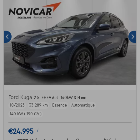
Ford Kuga
2.5i FHEV Aut. 140kW ST-Line
10/2023
33.289 km
Essence
Automatique
140 kW ( 190 CV )
€24.995
1