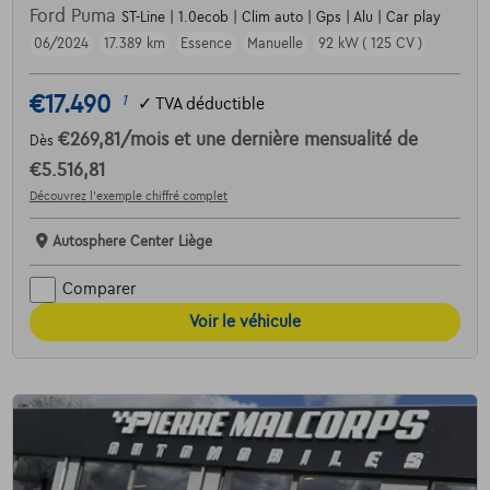
Ford Puma
ST-Line | 1.0ecob | Clim auto | Gps | Alu | Car play
06/2024
17.389 km
Essence
Manuelle
92 kW ( 125 CV )
€17.490
1
✓
TVA déductible
€269,81
/mois
et une dernière mensualité de
Dès
€5.516,81
Découvrez l’exemple chiffré complet
Autosphere Center Liège
Comparer
Voir le véhicule