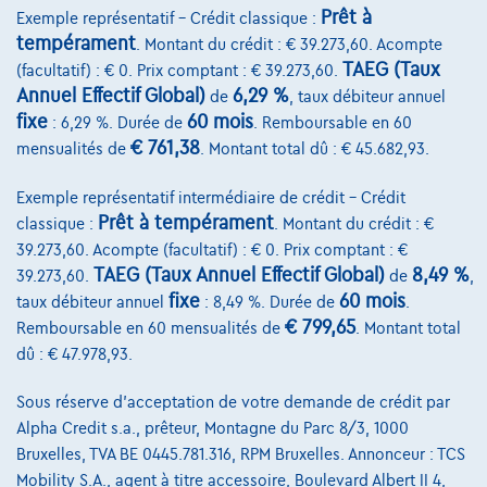
Prêt à
Exemple représentatif – Crédit classique :
tempérament
. Montant du crédit : € 39.273,60. Acompte
TAEG (Taux
(facultatif) : € 0. Prix comptant : € 39.273,60.
Annuel Effectif Global)
6,29 %
de
, taux débiteur annuel
fixe
60 mois
: 6,29 %. Durée de
. Remboursable en 60
€ 761,38
mensualités de
. Montant total dû : € 45.682,93.
Exemple représentatif intermédiaire de crédit – Crédit
Ford Focus
Active X 1.0 EcoBoost 155cv mHEV AUTO
Prêt à tempérament
classique :
. Montant du crédit : €
06/2025
5.931 km
Essence
Automatique
114 kW ( 155 CV )
39.273,60. Acompte (facultatif) : € 0. Prix comptant : €
TAEG (Taux Annuel Effectif Global)
8,49 %
39.273,60.
de
,
fixe
60 mois
€27.998
taux débiteur annuel
: 8,49 %. Durée de
.
1
€ 799,65
Remboursable en 60 mensualités de
. Montant total
€422,76
/mois
et une dernière mensualité de
Dès
dû : € 47.978,93.
€8.822,16
Découvrez l’exemple chiffré complet
Sous réserve d'acceptation de votre demande de crédit par
Alpha Credit s.a., prêteur, Montagne du Parc 8/3, 1000
5004 Namur,
Steveny
Bruxelles, TVA BE 0445.781.316, RPM Bruxelles. Annonceur : TCS
Mobility S.A., agent à titre accessoire, Boulevard Albert II 4,