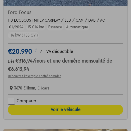
Ford Focus
1.0 ECOBOOST MHEV CARPLAY / LED / CAM / DAB / AC
01/2024
15.016 km
Essence
Automatique
114 kW ( 155 CV )
€20.990
1
✓
TVA déductible
€316,94
/mois
et une dernière mensualité de
Dès
€6.613,94
Découvrez l’exemple chiffré complet
3670 Ellikom,
Ellicars
Comparer
Voir le véhicule