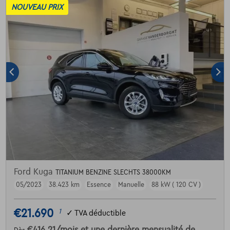
NOUVEAU PRIX
Ford Kuga
TITANIUM BENZINE SLECHTS 38000KM
05/2023
38.423 km
Essence
Manuelle
88 kW ( 120 CV )
€21.690
1
✓
TVA déductible
€416,21
/mois
et une dernière mensualité de