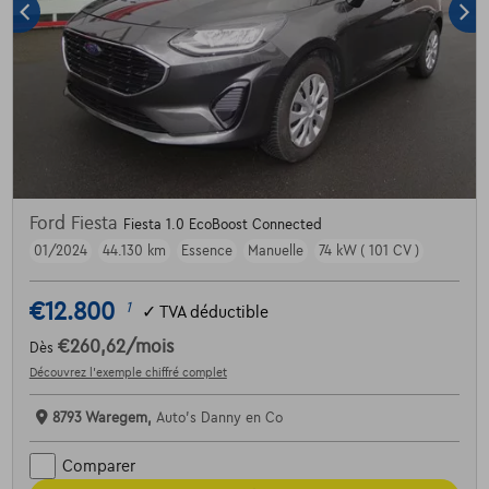
Ford Fiesta
Fiesta 1.0 EcoBoost Connected
01/2024
44.130 km
Essence
Manuelle
74 kW ( 101 CV )
€12.800
1
✓
TVA déductible
€260,62
/mois
Dès
Découvrez l’exemple chiffré complet
8793 Waregem,
Auto's Danny en Co
Comparer