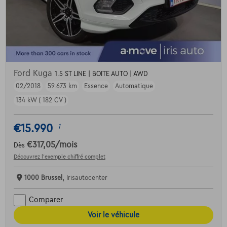
Ford Kuga
1.5 ST LINE | BOITE AUTO | AWD
02/2018
59.673 km
Essence
Automatique
134 kW ( 182 CV )
€15.990
1
€317,05
/mois
Dès
Découvrez l’exemple chiffré complet
1000 Brussel,
Irisautocenter
Comparer
Voir le véhicule