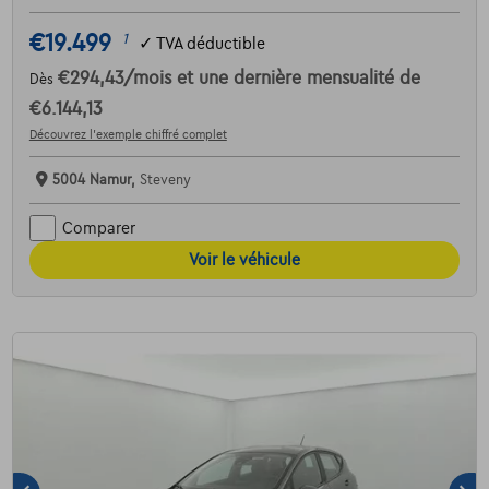
€19.499
1
✓
TVA déductible
€294,43
/mois
et une dernière mensualité de
Dès
€6.144,13
Découvrez l’exemple chiffré complet
5004 Namur,
Steveny
Comparer
Voir le véhicule