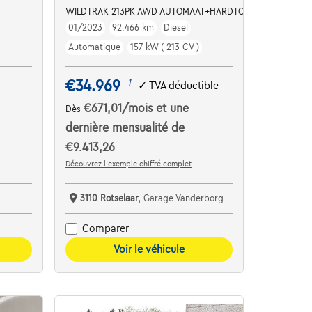
WILDTRAK 213PK AWD AUTOMAAT+HARDTOP 28900+BTW
01/2023
92.466 km
Diesel
Automatique
157 kW ( 213 CV )
€34.969
1
✓
TVA déductible
€671,01
/mois
et une
Dès
dernière mensualité de
€9.413,26
Découvrez l’exemple chiffré complet
3110 Rotselaar,
Garage Vanderborght Rotselaar
Comparer
Voir le véhicule