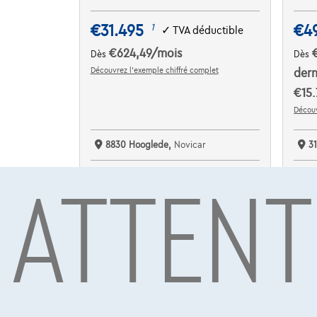
€31.495
€4
1
✓
TVA déductible
€624,49
/mois
Dès
Dès
Découvrez l’exemple chiffré complet
dern
€15.
Découv
8830 Hooglede,
Novicar
3
ATTENT
Comparer
C
Voir le véhicule