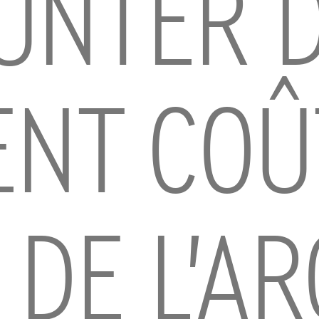
UNTER 
ENT COÛ
 DE L’AR