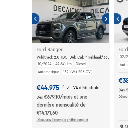
Ford Ranger
For
02/
Wildtrack 2.0 TDCI Dub Cab *Trekhaak*360° Camera*
10/2024
49.641 km
Diesel
Auto
Automatique
152 kW ( 206 CV )
€3
€44.975
1
✓
TVA déductible
Dès
€679,10
/mois
et une
Découv
Dès
dernière mensualité de
€14.171,60
Découvrez l’exemple chiffré complet
4