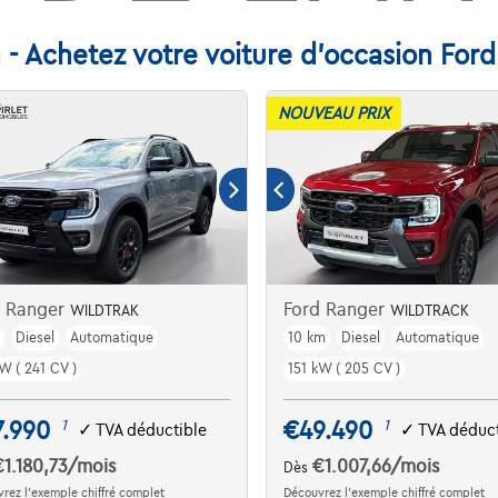
 - Achetez votre voiture d'occasion For
NOUVEAU PRIX
d Ranger
Ford Ranger
WILDTRAK
WILDTRACK
m
Diesel
Automatique
10 km
Diesel
Automatique
W ( 241 CV )
151 kW ( 205 CV )
7.990
€49.490
1
1
✓
TVA déductible
✓
TVA déduct
€1.180,73
/mois
€1.007,66
/mois
Dès
rez l’exemple chiffré complet
Découvrez l’exemple chiffré complet