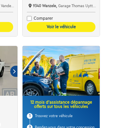
ht Boortmeerbeek
9340 Wanzele,
Garage Thomas Uyttendaele
Comparer
Voir le véhicule
12 mois d’assistance dépannage
offerts sur tous les véhicules
1
Trouvez votre véhicule
2
Rendez-vous dans votre concession