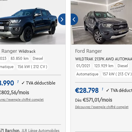
d Ranger
Ford Ranger
Wildtrack
2023
83.850 km
Diesel
Carplay
WILDTRAK 213PK AWD AUTOMAA
01/2021
123.929 km
Diesel
matique
156 kW ( 212 CV )
Automatique
157 kW ( 213 CV )
8.990
1
✓
TVA déductible
€28.798
1
✓
TVA déduct
€802,56
/mois
€571,01
/mois
rez l’exemple chiffré complet
Dès
Découvrez l’exemple chiffré complet
671 Barchon,
JLR Liège Automobiles