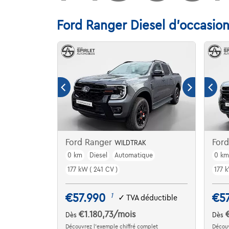
Ford Ranger Diesel d'occasion
Ford Ranger
For
WILDTRAK
0 km
Diesel
Automatique
0 k
177 kW ( 241 CV )
177 k
€57.990
€5
1
✓
TVA déductible
€1.180,73
/mois
Dès
Dès
Découvrez l’exemple chiffré complet
Découv