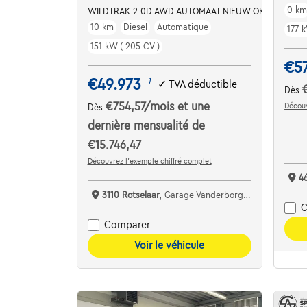
0 k
WILDTRAK 2.0D AWD AUTOMAAT NIEUW OKM 41300+
10 km
Diesel
Automatique
177 k
151 kW ( 205 CV )
€5
€49.973
1
✓
TVA déductible
Dès
€754,57
/mois
et une
Découv
Dès
dernière mensualité de
€15.746,47
Découvrez l’exemple chiffré complet
4
3110 Rotselaar,
Garage Vanderborght Rotselaar
C
Comparer
Voir le véhicule