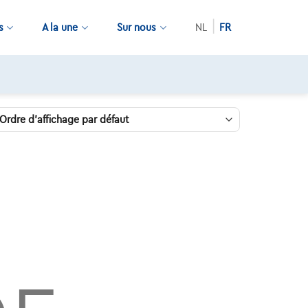
s
A la une
Sur nous
NL
FR