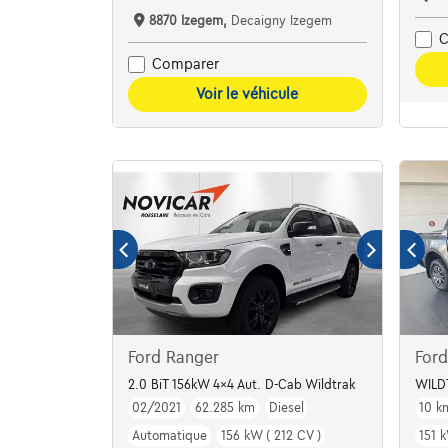
8870 Izegem,
Decaigny Izegem
C
Comparer
Voir le véhicule
Ford Ranger
For
2.0 BiT 156kW 4x4 Aut. D-Cab Wildtrak
WILD
02/2021
62.285 km
Diesel
10 k
Automatique
156 kW ( 212 CV )
151 