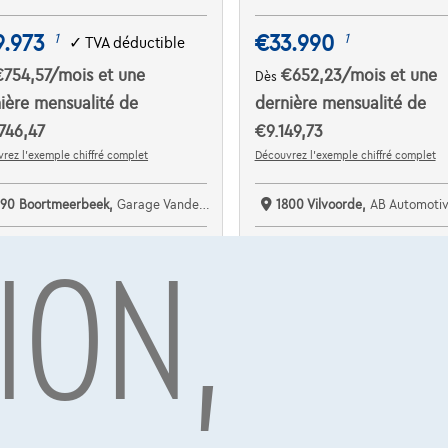
9.973
€33.990
1
1
✓
TVA déductible
€754,57
/mois
et une
€652,23
/mois
et une
Dès
ière mensualité de
dernière mensualité de
746,47
€9.149,73
rez l’exemple chiffré complet
Découvrez l’exemple chiffré complet
190 Boortmeerbeek,
Garage Vanderborght Boortmeerbeek
1800 Vilvoorde,
AB Automotive V
ION,
omparer
Comparer
Voir le véhicule
Voir le véhicule