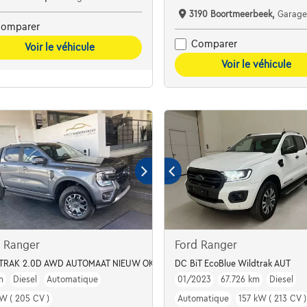
3190 Boortmeerbeek,
Garage Vanderborg
omparer
Comparer
Voir le véhicule
Voir le véhicule
d Ranger
Ford Ranger
TRAK 2.0D AWD AUTOMAAT NIEUW OKM 41300+BTW
DC BiT EcoBlue Wildtrak AUT
m
Diesel
Automatique
01/2023
67.726 km
Diesel
kW ( 205 CV )
Automatique
157 kW ( 213 CV )