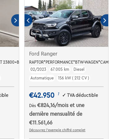
Ford Ranger
T 23800+BTW
RAPTOR*PERFORMANCE*BTW-WAGEN*CAMERA*ZETELVERW*
02/2023
67.005 km
Diesel
Automatique
156 kW ( 212 CV )
€42.950
1
ible
✓
TVA déductible
€824,16
/mois
et une
Dès
dernière mensualité de
€11.561,66
Découvrez l’exemple chiffré complet