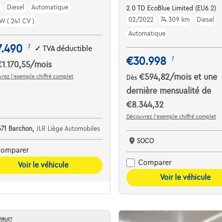
m
Diesel
Automatique
BTW
2.0 TD EcoBlue Limited (EU6.2)
02/2022
74.309 km
Diesel
W ( 241 CV )
Automatique
7.490
1
✓
TVA déductible
€30.998
1
€1.170,55
/mois
€594,82
/mois
et une
rez l’exemple chiffré complet
Dès
dernière mensualité de
€8.344,32
Découvrez l’exemple chiffré complet
671 Barchon,
JLR Liège Automobiles
SOCO
omparer
Comparer
Voir le véhicule
Voir le véhicule