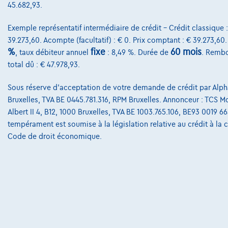
45.682,93.
Exemple représentatif intermédiaire de crédit – Crédit classique 
39.273,60. Acompte (facultatif) : € 0. Prix comptant : € 39.273,60
%
fixe
60 mois
, taux débiteur annuel
: 8,49 %. Durée de
. Rembo
total dû : € 47.978,93.
Sous réserve d'acceptation de votre demande de crédit par Alpha
Bruxelles, TVA BE 0445.781.316, RPM Bruxelles. Annonceur : TCS Mob
Albert II 4, B12, 1000 Bruxelles, TVA BE 1003.765.106, BE93 0019 6
tempérament est soumise à la législation relative au crédit à la
Code de droit économique.