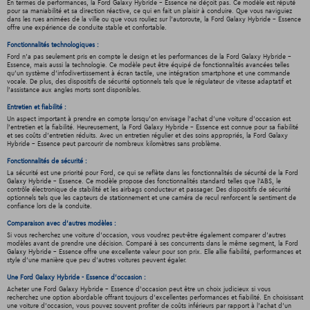
En termes de performances, la Ford Galaxy Hybride - Essence ne déçoit pas. Ce modèle est réputé
pour sa maniabilité et sa direction réactive, ce qui en fait un plaisir à conduire. Que vous naviguiez
dans les rues animées de la ville ou que vous rouliez sur l'autoroute, la Ford Galaxy Hybride - Essence
offre une expérience de conduite stable et confortable.
Fonctionnalités technologiques :
Ford n'a pas seulement pris en compte le design et les performances de la Ford Galaxy Hybride -
Essence, mais aussi la technologie. Ce modèle peut être équipé de fonctionnalités avancées telles
qu'un système d'infodivertissement à écran tactile, une intégration smartphone et une commande
vocale. De plus, des dispositifs de sécurité optionnels tels que le régulateur de vitesse adaptatif et
l'assistance aux angles morts sont disponibles.
Entretien et fiabilité :
Un aspect important à prendre en compte lorsqu'on envisage l'achat d'une voiture d'occasion est
l'entretien et la fiabilité. Heureusement, la Ford Galaxy Hybride - Essence est connue pour sa fiabilité
et ses coûts d'entretien réduits. Avec un entretien régulier et des soins appropriés, la Ford Galaxy
Hybride - Essence peut parcourir de nombreux kilomètres sans problème.
Fonctionnalités de sécurité :
La sécurité est une priorité pour Ford, ce qui se reflète dans les fonctionnalités de sécurité de la Ford
Galaxy Hybride - Essence. Ce modèle propose des fonctionnalités standard telles que l'ABS, le
contrôle électronique de stabilité et les airbags conducteur et passager. Des dispositifs de sécurité
optionnels tels que les capteurs de stationnement et une caméra de recul renforcent le sentiment de
confiance lors de la conduite.
Comparaison avec d'autres modèles :
Si vous recherchez une voiture d'occasion, vous voudrez peut-être également comparer d'autres
modèles avant de prendre une décision. Comparé à ses concurrents dans le même segment, la Ford
Galaxy Hybride - Essence offre une excellente valeur pour son prix. Elle allie fiabilité, performances et
style d'une manière que peu d'autres voitures peuvent égaler.
Une Ford Galaxy Hybride - Essence d'occasion :
Acheter une Ford Galaxy Hybride - Essence d'occasion peut être un choix judicieux si vous
recherchez une option abordable offrant toujours d'excellentes performances et fiabilité. En choisissant
une voiture d'occasion, vous pouvez souvent profiter de coûts inférieurs par rapport à l'achat d'un