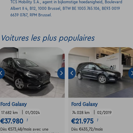
TCS Mobility S.A., agent in bijkomstige hoedanigheid, Boulevard
Albert II 4, B12, 1000 Brussel, BTW BE 1003.765.106, BE93 0019
6639 0767, RPM Brussel.
Voitures les plus populaires
Ford Galaxy
Ford Galaxy
|
|
17.682 km
01/2024
74.028 km
02/2019
€37.980
€21.975
1
1
Dès
€573,48
/mois
avec une
Dès
€435,72
/mois