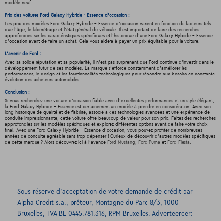
modèle neuf.
Prix des voitures Ford Galaxy Hybride - Essence d'occasion :
Les prix des modèles Ford Galaxy Hybride - Essence d'occasion varient en fonction de facteurs tels
que l'âge, le kilométrage et l'état général du véhicule. Il est important de faire des recherches
approfondies sur les caractéristiques spécifiques et l'historique d'une Ford Galaxy Hybride - Essence
d'occasion avant de faire un achat. Cela vous aidera à payer un prix équitable pour la voiture.
L'avenir de Ford :
Avec sa solide réputation et sa popularité, il n'est pas surprenant que Ford continue d'investir dans le
développement futur de ses modèles. La marque s'efforce constamment d'améliorer les
performances, le design et les fonctionnalités technologiques pour répondre aux besoins en constante
évolution des acheteurs automobiles.
Conclusion :
Si vous recherchez une voiture d'occasion fiable avec d'excellentes performances et un style élégant,
la Ford Galaxy Hybride - Essence est certainement un modèle à prendre en considération. Avec son
long historique de qualité et de fiabilité, associé à des technologies avancées et une expérience de
conduite impressionnante, cette voiture offre beaucoup de valeur pour son prix. Faites des recherches
approfondies sur les modèles spécifiques et explorez différentes options avant de faire votre choix
final. Avec une Ford Galaxy Hybride - Essence d'occasion, vous pouvez profiter de nombreuses
années de conduite agréable sans trop dépenser ! Curieux de découvrir d'autres modèles spécifiques
de cette marque ? Alors découvrez ici à l'avance
Ford Mustang
,
Ford Puma
et
Ford Fiesta
.
Sous réserve d’acceptation de votre demande de crédit par
Alpha Credit s.a., prêteur, Montagne du Parc 8/3, 1000
Bruxelles, TVA BE 0445.781.316, RPM Bruxelles. Adverteerder: