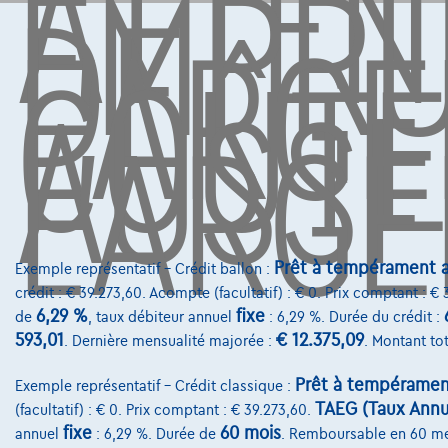
ATTEN
EMPR
DE
L'ARG
COÛTE
AUSSI
L'ARGE
Prêt à tempérament a
Exemple représentatif – Crédit ballon :
crédit : € 39.273,60. Acompte (facultatif) : € 0. Prix comptant : €
6,29 %
fixe
de
, taux débiteur annuel
: 6,29 %. Durée du crédit :
593,01
€ 12.375,09
. Dernière mensualité majorée :
. Montant tot
Prêt à tempéramen
Exemple représentatif – Crédit classique :
TAEG (Taux Annue
(facultatif) : € 0. Prix comptant : € 39.273,60.
fixe
60 mois
annuel
: 6,29 %. Durée de
. Remboursable en 60 m