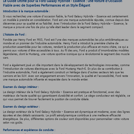
Le Guide Ultime pour la Ford Galaxy Hybride - Essence : Une Voiture d'Occasion
Fiable avec de Superbes Performances et un Style Élégant
Introduction à la marque automobile :
Si vous recherchez une voiture d'occasion fiable, la Ford Galaxy Hybride - Essence est certainement
un modèle à prendre en considération. Ford est une marque automobile réputée, connue depuis des
décennies pour sa qualité et sa fiabilité. Avec l'introduction de la Ford Galaxy Hybride - Essence, la
marque a prouvé une fois de plus qu'elle était leader dans le segment compact.
L'histoire de Ford :
Fondée par Henry Ford en 1903, Ford est l'une des marques automobiles les plus emblématiques au
monde et un pionnier de l'industrie automobile. Henry Ford a introduit la première chaîne de
production assemblée pour les voitures, rendant la production plus efficace et moins chère, ce qui a
permis aux voitures d'être accessibles à tous. Au fil des ans, Ford a produit d'innombrables modèles
légendaires, dont la Mustang, une voiture sportive iconique qui a révolutionné le segment des muscle
cars.
Ford a également joué un rôle important dans le développement de technologies innovantes, comme
l'introduction de voitures électriques avec la Ford Mustang Mach-E. En plus de sa contribution à
l'industrie automobile, Ford a également construit un héritage dans d'autres secteurs tels que les
camions et les SUV. Avec son engagement envers l'innovation, la qualité et l'accessibilité, Ford reste
une marque automobile influente et respectée dans le monde entier.
Examen du design intérieur :
Le design intérieur de la Ford Galaxy Hybride - Essence est pratique et fonctionnel, avec des
matériaux de haute qualité qui garantissent durabilité et confort. Le siège conducteur est réglable, ce
qui vous permet de trouver facilement la position de conduite idéale.
Examen du design extérieur :
Le design extérieur de la Ford Galaxy Hybride - Essence est dynamique et moderne, avec des lignes
épurées et des détails saisissants. Le profil aérodynamique contribue à une meilleure efficacité
énergétique. De plus, différentes options de couleur sont disponibles pour personnaliser votre voiture
selon vos goûts.
Performances et expérience de conduite :