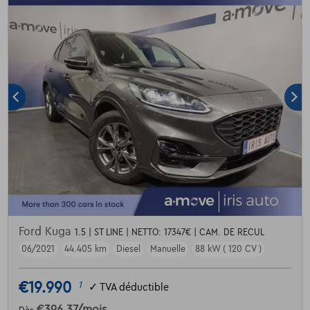
Ford Kuga
1.5 | ST LINE | NETTO: 17347€ | CAM. DE RECUL
06/2021
44.405 km
Diesel
Manuelle
88 kW ( 120 CV )
€19.990
1
✓
TVA déductible
€396,37
/mois