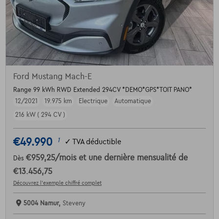
Ford Mustang Mach-E
Range 99 kWh RWD Extended 294CV *DEMO*GPS*TOIT PANO*
12/2021
19.975 km
Electrique
Automatique
216 kW ( 294 CV )
€49.990
1
✓
TVA déductible
€959,25
/mois
et une dernière mensualité de
Dès
€13.456,75
Découvrez l’exemple chiffré complet
5004 Namur,
Steveny