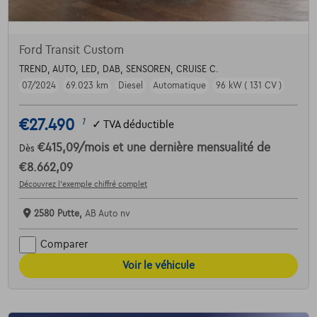
Ford Transit Custom
TREND, AUTO, LED, DAB, SENSOREN, CRUISE C.
07/2024
69.023 km
Diesel
Automatique
96 kW ( 131 CV )
€27.490
1
✓
TVA déductible
€415,09
/mois
et une dernière mensualité de
Dès
€8.662,09
Découvrez l’exemple chiffré complet
2580 Putte,
AB Auto nv
Comparer
Voir le véhicule