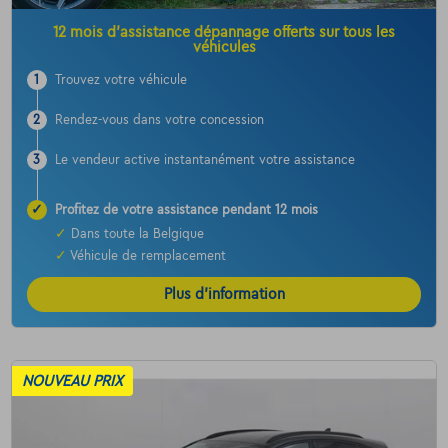
12 mois d’assistance dépannage offerts sur tous les
véhicules
1
Trouvez votre véhicule
2
Rendez-vous dans votre concession
3
Le vendeur active instantanément votre assistance
✓
Profitez de votre assistance pendant 12 mois
✓
Dans toute la Belgique
✓
Véhicule de remplacement
Plus d’information
NOUVEAU PRIX