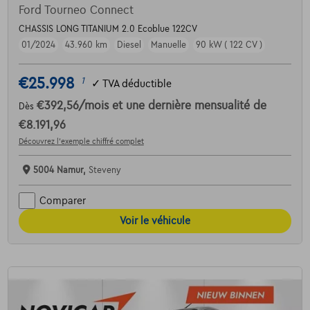
Ford Tourneo Connect
CHASSIS LONG TITANIUM 2.0 Ecoblue 122CV
01/2024
43.960 km
Diesel
Manuelle
90 kW ( 122 CV )
€25.998
1
✓
TVA déductible
€392,56
/mois
et une dernière mensualité de
Dès
€8.191,96
Découvrez l’exemple chiffré complet
5004 Namur,
Steveny
Comparer
Voir le véhicule