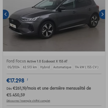
Ford Focus
Active 1.0 Ecoboost X 155 AT
05/2024
62.513 km
Hybrid
Automatique
114 kW ( 155 CV )
€17.298
1
€261,19
/mois
et une dernière mensualité de
Dès
€5.450,59
Découvrez l’exemple chiffré complet