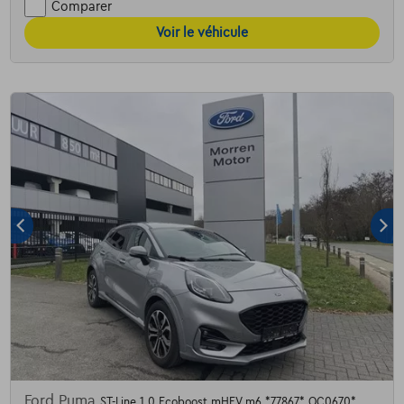
Comparer
Voir le véhicule
Ford Puma
ST-Line 1.0 Ecoboost mHEV m6 *77867* OC0670*