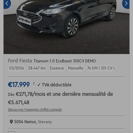
Ford Fiesta
Titanium 1.0 EcoBoost 100CV DEMO
03/2024
28.447 km
Essence
Manuelle
74 kW ( 101 CV )
€17.999
1
✓
TVA déductible
€271,78
/mois
et une dernière mensualité de
Dès
€5.671,48
Découvrez l’exemple chiffré complet
5004 Namur,
Steveny