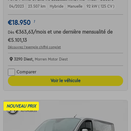
04/2023
23.507 km
Hybride
Manuelle
92 kW ( 125 CV )
€18.950
1
€363,63
/mois
et une dernière mensualité de
Dès
€5.101,13
Découvrez l’exemple chiffré complet
3290 Diest,
Morren Motor Diest
Comparer
Voir le véhicule
NOUVEAU PRIX