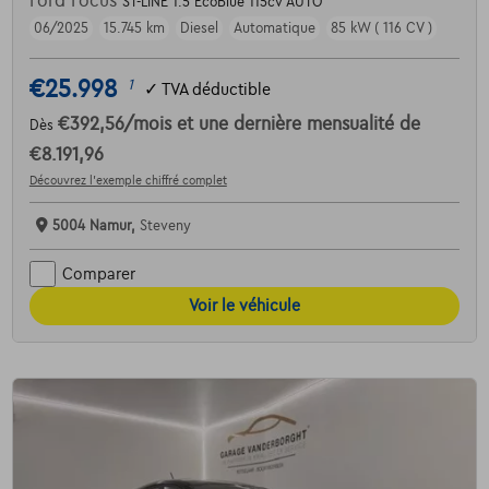
Ford Focus
ST-LINE 1.5 EcoBlue 115cv AUTO
06/2025
15.745 km
Diesel
Automatique
85 kW ( 116 CV )
€25.998
1
✓
TVA déductible
€392,56
/mois
et une dernière mensualité de
Dès
€8.191,96
Découvrez l’exemple chiffré complet
5004 Namur,
Steveny
Comparer
Voir le véhicule