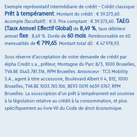
Découvrez l’exemple chiffré complet
Exemple représentatif intermédiaire de crédit – Crédit classique :
Cardoen.be
Prêt à tempérament
. Montant du crédit : € 39.273,60.
TAEG
Acompte (facultatif) : € 0. Prix comptant : € 39.273,60.
Comparer
(Taux Annuel Effectif Global)
8,49 %
de
, taux débiteur
Voir le véhicule
fixe
60 mois
annuel
: 8,49 %. Durée de
. Remboursable en 60
€ 799,65
mensualités de
. Montant total dû : € 47.978,93.
Sous réserve d'acceptation de votre demande de crédit par
Alpha Credit s.a., prêteur, Montagne du Parc 8/3, 1000 Bruxelles,
TVA BE 0445.781.316, RPM Bruxelles. Annonceur : TCS Mobility
S.A., agent à titre accessoire, Boulevard Albert II 4, B12, 1000
Bruxelles, TVA BE 1003.765.106, BE93 0019 6639 0767, RPM
Bruxelles. La souscription d'un prêt à tempérament est soumise
à la législation relative au crédit à la consommation, et plus
spécifiquement au livre VII du Code de droit économique.