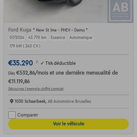
Ford Kuga
* New St line - PHEV - Demo *
07/2024
43.770 km
Essence
Automatique
179 kW ( 243 CV )
€35.290
1
✓
TVA déductible
€532,86
/mois
et une dernière mensualité de
Dès
€11.119,86
Découvrez l’exemple chiffré complet
1030 Schaarbeek,
AB Automotive Bruxelles
Comparer
Voir le véhicule