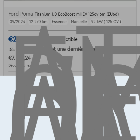
AT
E
D
L'
C
AU
Ford Puma
Titanium 1.0 EcoBoost mHEV 125cv 6m (EU6d)
09/2023
12.270 km
Essence
Manuelle
92 kW ( 125 CV )
€23.990
1
✓
TVA déductible
€362,24
/mois
et une dernière mensualité de
Dès
€7.559,24
Découvrez l’exemple chiffré complet
5004 Namur,
Steveny
Comparer
Voir le véhicule