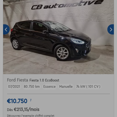
Ford Fiesta
Fiesta 1.0 EcoBoost
07/2021
80.750 km
Essence
Manuelle
74 kW ( 101 CV )
€10.750
1
€213,15
/mois
Dès
Découvrez l’exemple chiffré complet