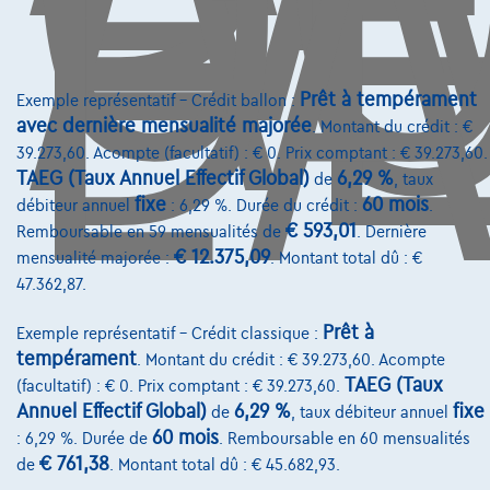
D
L'
Prêt à tempérament
Exemple représentatif – Crédit ballon :
avec dernière mensualité majorée
. Montant du crédit : €
39.273,60. Acompte (facultatif) : € 0. Prix comptant : € 39.273,60.
TAEG (Taux Annuel Effectif Global)
6,29 %
de
, taux
fixe
60 mois
débiteur annuel
: 6,29 %. Durée du crédit :
.
€ 593,01
Remboursable en 59 mensualités de
. Dernière
€ 12.375,09
mensualité majorée :
. Montant total dû : €
47.362,87.
Ford Kuga
FHEV 2.5 duratec fwd st-line 180 AT
Prêt à
Exemple représentatif – Crédit classique :
04/2025
16.122 km
Hybrid
Automatique
111 kW ( 152 CV )
tempérament
. Montant du crédit : € 39.273,60. Acompte
TAEG (Taux
(facultatif) : € 0. Prix comptant : € 39.273,60.
€30.999
1
Annuel Effectif Global)
6,29 %
fixe
de
, taux débiteur annuel
€468,07
/mois
et une dernière mensualité de
60 mois
Dès
: 6,29 %. Durée de
. Remboursable en 60 mensualités
€ 761,38
€9.767,77
de
. Montant total dû : € 45.682,93.