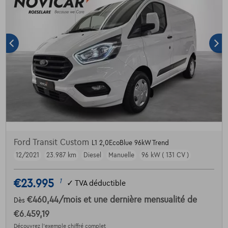
Ford Transit Custom
L1 2,0EcoBlue 96kW Trend
12/2021
23.987 km
Diesel
Manuelle
96 kW ( 131 CV )
€23.995
1
✓
TVA déductible
€460,44
/mois
et une dernière mensualité de
Dès
€6.459,19
Découvrez l’exemple chiffré complet