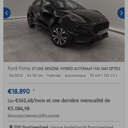
Ford Puma
ST-LINE BENZINE HYBRID AUTOMAAT+TAL VAN OPTIES
06/2023
63.741 km
Hybride
Automatique
92 kW ( 125 CV )
€18.890
1
€362,48
/mois
et une dernière mensualité de
Dès
€5.084,98
Découvrez l’exemple chiffré complet
3190 Boortmeerbeek,
Garage Vanderborght Boortmeerbeek